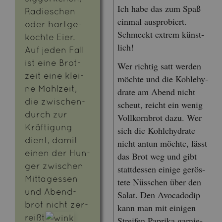
Ich habe das zum Spaß
Ra­dies­chen
ein­mal aus­pro­biert.
oder hart­ge­
Schmeckt ex­trem künst­
koch­te Eier.
lich!
Auf jeden Fall
ist eine Brot­
Wer rich­tig satt wer­den
zeit eine klei­
möch­te und die Koh­le­hy­
ne Mahl­zeit,
dra­te am Abend nicht
die zwi­schen­
scheut, reicht ein wenig
durch zur
Voll­korn­brot dazu. Wer
Kräf­ti­gung
sich die Koh­le­hy­dra­te
dient, damit
nicht antun möch­te, lässt
einen der Hun­
das Brot weg und gibt
ger zwi­schen
statt­des­sen ei­ni­ge ge­rös­
Mit­tag­essen
te­te Nüss­chen über den
und Abend­
Salat. Den Avo­ca­do­dip
brot nicht zer­
kann man mit ei­ni­gen
rei­ßt
Strei­fen Pa­pri­ka gar­nie­