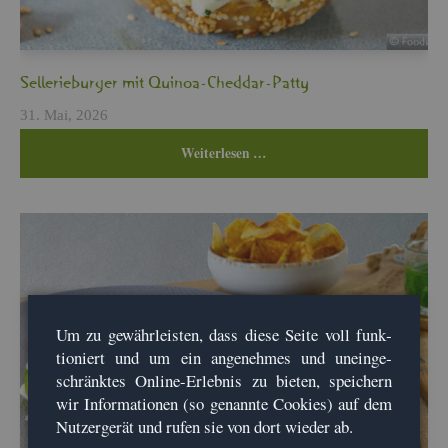
Sel­le­rie­bur­ger mit Qui­noa-Ched­dar-Patty
31. Mai, 2026
Wei­ter­le­sen …
Um zu ge­währ­leis­ten, dass diese Seite voll funk­
tio­niert und um ein an­ge­neh­mes und un­ein­ge­
schränk­tes On­line-Er­leb­nis zu bie­ten, spei­chern
wir In­for­ma­tio­nen (so ge­nann­te Coo­kies) auf dem
Nut­zer­ge­rät und rufen sie von dort wie­der ab.