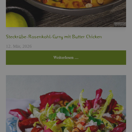
Steck­rü­be-Ro­sen­kohl-Curry mit But­ter Chi­cken
12. Mär, 2026
Wei­ter­le­sen …