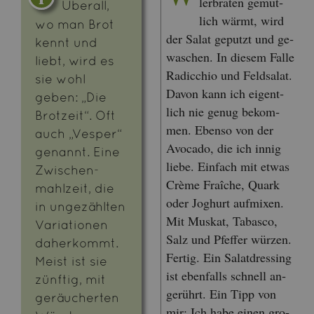
ler­bra­ten ge­müt­
Über­all,
lich wärmt, wird
wo man Brot
der Salat ge­putzt und ge­
kennt und
wa­schen. In die­sem Falle
liebt, wird es
Ra­dic­chio und Feld­sa­lat.
sie wohl
Davon kann ich ei­gent­
geben: „Die
lich nie genug be­kom­
Brot­zeit“. Oft
men. Eben­so von der
auch „Ves­per“
Avo­ca­do, die ich innig
ge­nannt. Eine
liebe. Ein­fach mit etwas
Zwi­schen­
Crème Fraîche, Quark
mahl­zeit, die
oder Jo­ghurt auf­mi­xen.
in un­ge­zähl­ten
Mit Mus­kat, Ta­bas­co,
Va­ria­tio­nen
Salz und Pfef­fer wür­zen.
da­her­kommt.
Fer­tig. Ein Sa­lat­dres­sing
Meist ist sie
ist eben­falls schnell an­
zünf­tig, mit
ge­rührt. Ein Tipp von
ge­räu­cher­ten
mir: Ich habe einen gro­