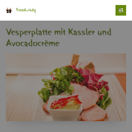
Login
Benutzername
Ves­per­plat­te mit Kass­ler und
Avo­ca­docrè­me
Passwort
Anmelden