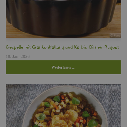
Cres­pel­le mit Grün­kohl­fül­lung und Kür­bis-Bir­nen-Ra­gout
18. Jan, 2026
Wei­ter­le­sen …