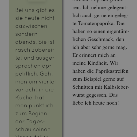
ren. Ich nehme ge­le­gent­
Bei uns gibt es
lich auch gerne ein­ge­leg­
sie heute nicht
te To­ma­ten­pa­pri­ka. Die
da­zwi­schen
haben so einen ei­gen­tüm­
son­dern
li­chen Ge­schmack, den
abends. Sie ist
ich aber sehr gerne mag.
rasch zu­be­rei­
Er er­in­nert mich an
tet und aus­ge­
meine Kind­heit. Wir
spro­chen ap­
haben die Pa­pri­ka­strei­fen
pe­tit­lich. Geht
zum Bei­spiel gerne auf
man um vier­tel
Schnit­ten mit Kalbs­le­ber­
vor acht in die
wurst ge­ges­sen. Das
Küche, hat
liebe ich heute noch!
man pünkt­lich
zum Be­ginn
der Ta­ges­
schau sei­nen