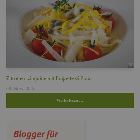
Zi­tro­nen-Lin­gui­ne mit Pol­pet­te di Pollo
08. Nov, 2025
Wei­ter­le­sen …