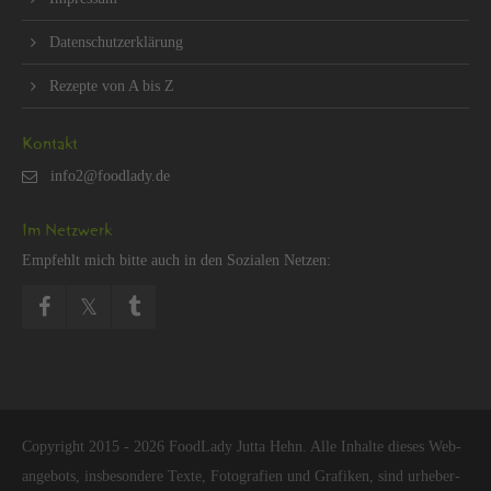
Da­ten­schut­z­er­klä­rung
Re­zep­te von A bis Z
Kon­takt
Im Netz­werk
Emp­fehlt mich bitte auch in den So­zia­len Net­zen:
Co­py­right 2015 - 2026 Food­La­dy Jutta Hehn. Alle In­hal­te die­ses Web­
an­ge­bots, ins­be­son­de­re Texte, Fo­to­gra­fi­en und Gra­fi­ken, sind ur­he­ber­