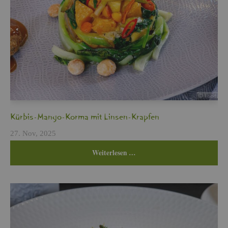
Kür­bis-Mango-Korma mit Lin­sen-Krap­fen
27. Nov, 2025
Wei­ter­le­sen …