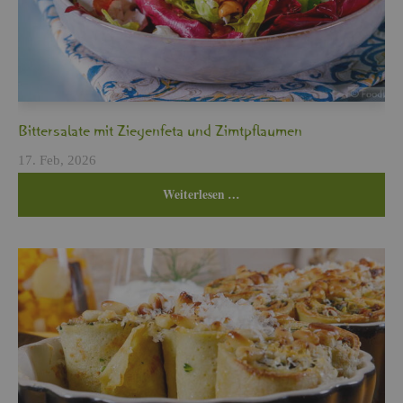
Bit­ter­sa­la­te mit Zie­gen­fe­ta und Zimt­pflau­men
17. Feb, 2026
Wei­ter­le­sen …