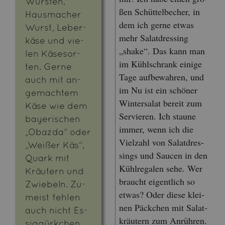
Würs­ten,
ßen Schüt­tel­be­cher, in
Haus­ma­cher
dem ich gerne etwas
Wurst, Le­ber­
mehr Sa­lat­dres­sing
kä­se und vie­
„shake“. Das kann man
len Kä­se­sor­
im Kühl­schrank ei­ni­ge
ten. Gerne
Tage auf­be­wah­ren, und
auch mit an­
im Nu ist ein schö­ner
ge­mach­tem
Win­ter­sa­lat be­reit zum
Käse wie dem
Ser­vie­ren. Ich stau­ne
baye­ri­schen
immer, wenn ich die
„Obaz­da“ oder
Viel­zahl von Sa­lat­dres­
„Wei­ßer Käs“,
sings und Sau­cen in den
Quark mit
Kühl­re­ga­len sehe. Wer
Kräu­tern und
braucht ei­gent­lich so
Zwie­beln. Zu­
etwas? Oder diese klei­
meist feh­len
nen Päck­chen mit Sa­lat­
auch nicht Es­
kräu­tern zum An­rüh­ren.
sig­gür­k­chen,