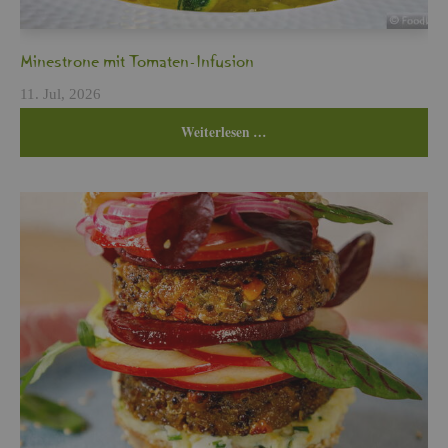
Min­es­tro­ne mit To­ma­ten-In­fu­si­on
11. Jul, 2026
Wei­ter­le­sen …