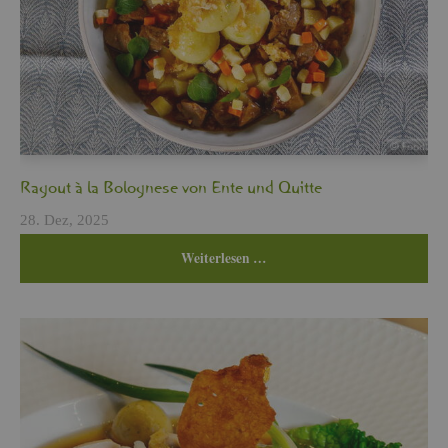
Ra­gout à la Bo­lo­gne­se von Ente und Quit­te
28. Dez, 2025
Wei­ter­le­sen …