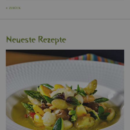
ZU­RÜCK
Neu­es­te Re­zep­te