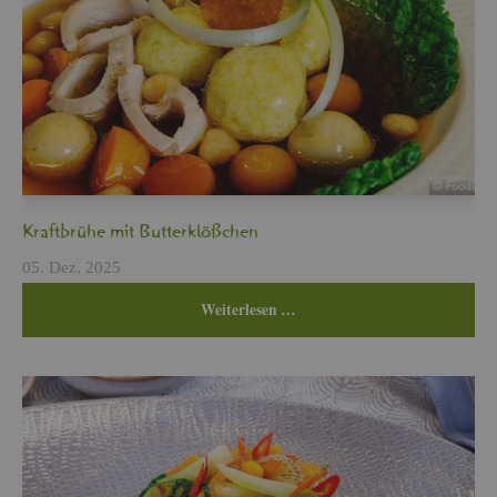
Kraft­brü­he mit But­ter­klö­ßchen
05. Dez, 2025
Wei­ter­le­sen …