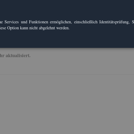
e Ser­vices und Funk­tio­nen er­mög­li­chen, ein­schlie­ß­lich Iden­ti­täts­prü­fung, Se
Diese Op­ti­on kann nicht ab­ge­lehnt wer­den.
ak­tua­li­siert.