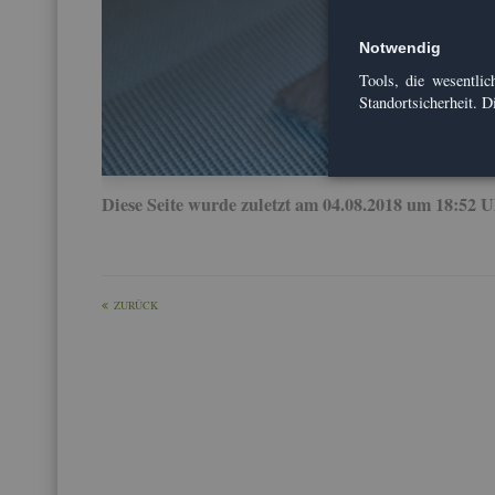
Not­wen­dig
Tools, die we­sent­li­ch
Stand­ort­si­cher­heit. 
Diese Seite wurde zu­letzt am 04.08.2018 um 18:52 Uhr 
ZU­RÜCK