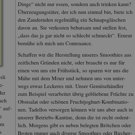
Dinge“ nicht nur essen, son­dern auch trin­ken kann?
Über­zeu­gungs­tä­ter, der ich nun ein­mal bin, biete ich
den Zau­dern­den re­gel­mä­ßig ein Schnaps­gläs­chen
davon an. Sie ver­kos­ten be­hut­sam und stel­len fest,
„dass das ja gar nicht so schlecht schmeckt“. Er­neut
be­mü­he ich mich um Con­ten­an­ce.
Schaf­fen wir die Her­stel­lung un­se­res Smoo­thies aus
zeit­li­chen Grün­den nicht, oder braucht es nur für
einen von uns ein Früh­stück, so spa­ren wir uns die
sli
Mühe mit dem Mixer und neh­men uns von un­ter­
e­
wegs etwas Le­cke­res mit. Unser Ge­mü­se­händ­ler
der
zum Bei­spiel ver­ar­bei­tet übrig ge­blie­be­ne Früch­te zu
auch
Obst­sa­lat oder schö­nen Frucht­jo­ghurt-Kom­bi­na­tio­
“ auf­
nen. Ta­del­los ver­sor­gen kön­nen wir uns aber auch in
e
un­se­rer Be­triebs-Kan­ti­ne, denn die ist recht or­dent­
um
lich. Mor­gens gibt es neben be­leg­ten Bröt­chen oder
s
Bro­ten immer auch di­ver­se Smoo­thies oder Bir­cher­