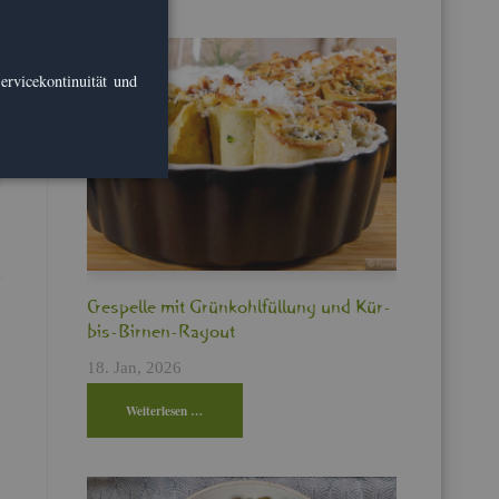
r­vice­kon­ti­nui­tät und
Cres­pel­le mit Grün­kohl­fül­lung und Kür­
bis-Bir­nen-Ra­gout
18. Jan, 2026
Wei­ter­le­sen …