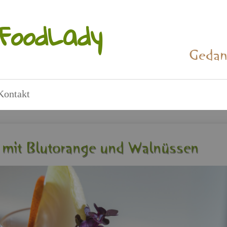
Food­La­dy
Ge­dan
Kon­takt
mit Blut­oran­ge und Wal­nüs­sen