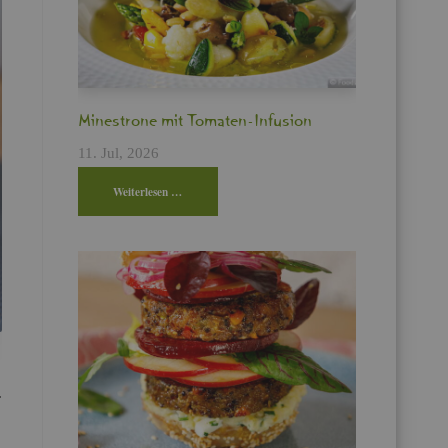
Min­es­tro­ne mit To­ma­ten-In­fu­si­on
11. Jul, 2026
Wei­ter­le­sen …
8