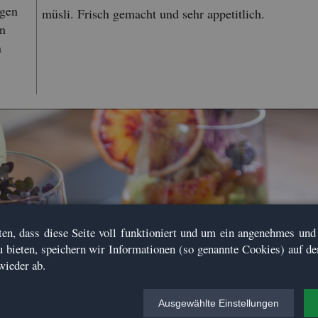
agen
müs­li. Frisch ge­macht und sehr ap­pe­tit­lich.
en
n
ten, dass diese Seite voll funk­tio­niert und um ein an­ge­neh­mes und u
u bie­ten, spei­chern wir In­for­ma­tio­nen (so ge­nann­te Coo­kies) auf d
wie­der ab.
Aus­ge­wähl­te Ein­stel­lun­gen