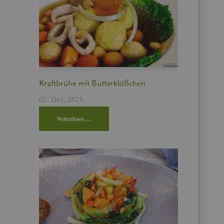
Kraft­brü­he mit But­ter­klö­ßchen
05. Dez, 2025
Wei­ter­le­sen …