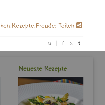
­ken.Re­zep­te.Freu­de: Tei­len
Neu­es­te Re­zep­te