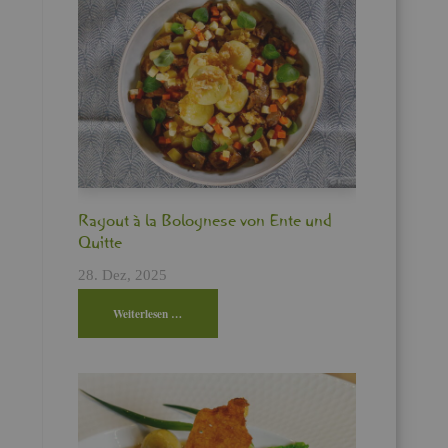
Ra­gout à la Bo­lo­gne­se von Ente und
Quit­te
28. Dez, 2025
Wei­ter­le­sen …