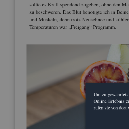
soll­te es Kraft spen­dend zu­ge­hen, ohne den M
zu be­schwe­ren. Das Blut be­nö­tig­te ich in Bei­n
und Mus­keln, denn trotz Neu­schnee und küh­le
Tem­pe­ra­tu­ren war „Frei­gang“ Pro­gramm.
Um zu ge­währ­leis­
On­line-Er­leb­nis z
rufen sie von dort 