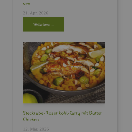
sen
21. Apr, 2026
Wei­ter­le­sen …
Steck­rü­be-Ro­sen­kohl-Curry mit But­ter
Chi­cken
12. Mär, 2026