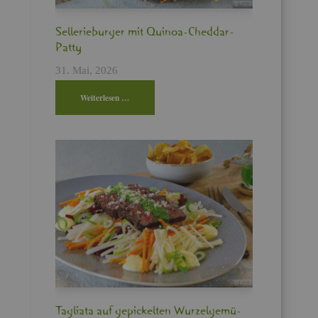
Sel­le­rie­bur­ger mit Qui­noa-Ched­dar-
Patty
31. Mai, 2026
Wei­ter­le­sen …
Ta­glia­ta auf ge­pi­ckel­ten Wur­zel­ge­mü­