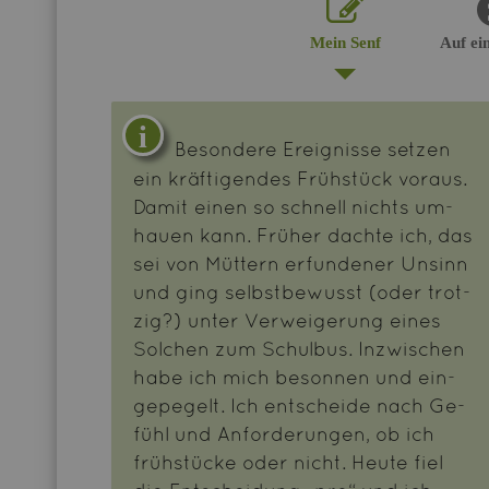
Mein Senf
Auf ei
Be­son­de­re Er­eig­nis­se set­zen
ein kräf­ti­gen­des Früh­stück vor­aus.
Damit einen so schnell nichts um­
hau­en kann. Frü­her dach­te ich, das
sei von Müt­tern er­fun­de­ner Un­sinn
und ging selbst­be­wusst (oder trot­
zig?) unter Ver­wei­ge­rung eines
Sol­chen zum Schul­bus. In­zwi­schen
habe ich mich be­son­nen und ein­
ge­pe­gelt. Ich ent­schei­de nach Ge­
fühl und An­for­de­run­gen, ob ich
früh­stü­cke oder nicht. Heute fiel