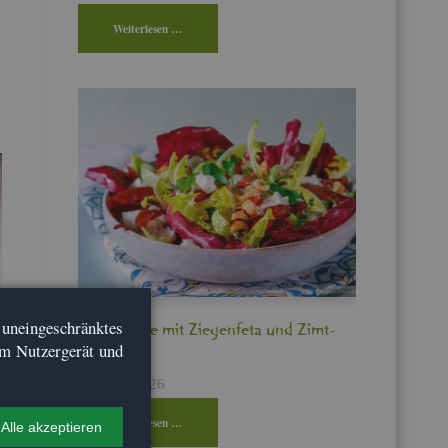
Wei­ter­le­sen …
n­ein­ge­schränk­tes
Bit­ter­sa­la­te mit Zie­gen­fe­ta und Zimt­
em Nut­zer­ge­rät und
pflau­men
17. Feb, 2026
Wei­ter­le­sen …
Alle ak­zep­tie­ren