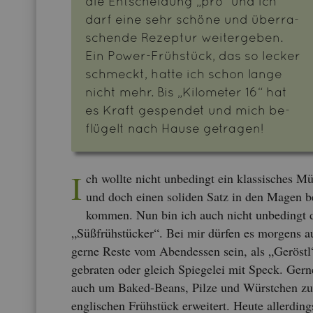
die Ent­schei­dung „pro“ und ich
darf eine sehr schö­ne und über­ra­
schen­de Re­zep­tur wei­ter­ge­ben.
Ein Power-Früh­stück, das so le­cker
schmeckt, hatte ich schon lange
nicht mehr. Bis „Ki­lo­me­ter 16“ hat
es Kraft ge­spen­det und mich be­
flü­gelt nach Hause ge­tra­gen!
I
ch woll­te nicht un­be­dingt ein klas­si­sches Mü
und doch einen so­li­den Satz in den Magen b
kom­men. Nun bin ich auch nicht un­be­dingt 
„Süßfrüh­stü­cker“. Bei mir dür­fen es mor­gens 
gerne Reste vom Abend­essen sein, als „Ge­röstl
ge­bra­ten oder gleich Spie­gelei mit Speck. Gern
auch um Baked-Beans, Pilze und Würst­chen z
eng­li­schen Früh­stück er­wei­tert. Heute al­ler­ding