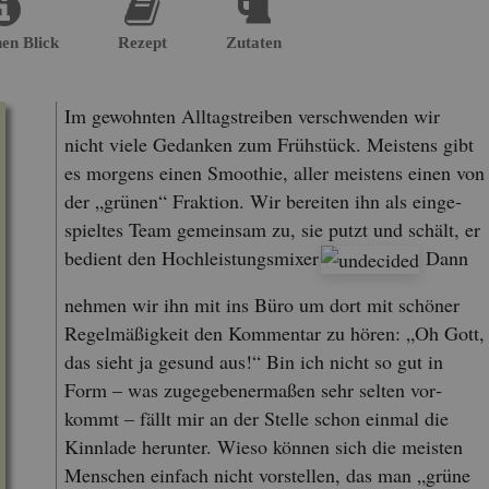
nen Blick
Re­zept
Zu­ta­ten
Im ge­wohn­ten All­tags­trei­ben ver­schwen­den wir
nicht viele Ge­dan­ken zum Früh­stück. Meis­tens gibt
es mor­gens einen Smoo­thie, aller meis­tens einen von
der „grü­nen“ Frak­ti­on. Wir be­rei­ten ihn als ein­ge­
spiel­tes Team ge­mein­sam zu, sie putzt und schält, er
be­dient den Hoch­leis­tungs­mi­xer
Dann
neh­men wir ihn mit ins Büro um dort mit schö­ner
Re­gel­mä­ßig­keit den Kom­men­tar zu hören: „Oh Gott,
das sieht ja ge­sund aus!“ Bin ich nicht so gut in
Form – was zu­ge­ge­be­ner­ma­ßen sehr sel­ten vor­
kommt – fällt mir an der Stel­le schon ein­mal die
Kinn­la­de her­un­ter. Wieso kön­nen sich die meis­ten
Men­schen ein­fach nicht vor­stel­len, das man „grüne