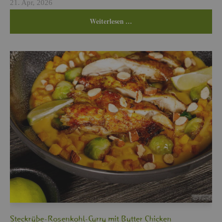
21. Apr, 2026
Wei­ter­le­sen …
Steck­rü­be-Ro­sen­kohl-Curry mit But­ter Chi­cken