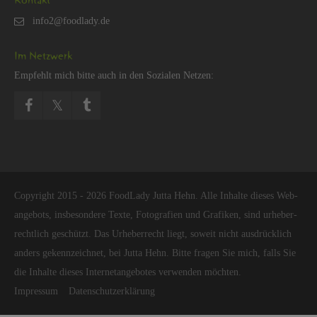
Kon­takt
Im Netz­werk
Emp­fehlt mich bitte auch in den So­zia­len Net­zen:
Co­py­right 2015 - 2026 Food­La­dy Jutta Hehn. Alle In­hal­te die­ses Web­
an­ge­bots, ins­be­son­de­re Texte, Fo­to­gra­fi­en und Gra­fi­ken, sind ur­he­ber­
recht­lich ge­schützt. Das Ur­he­ber­recht liegt, so­weit nicht aus­drück­lich
an­ders ge­kenn­zeich­net, bei Jutta Hehn. Bitte fra­gen Sie mich, falls Sie
die In­hal­te die­ses In­ter­net­an­ge­bo­tes ver­wen­den möch­ten.
Im­pres­sum
Da­ten­schut­z­er­klä­rung