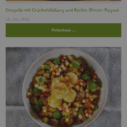
Cres­pel­le mit Grün­kohl­fül­lung und Kür­bis-Bir­nen-Ra­gout
18. Jan, 2026
Wei­ter­le­sen …