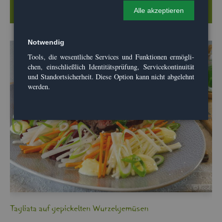
Wei­ter­le­sen …
Alle ak­zep­tie­ren
Not­wen­dig
Tools, die we­sent­li­che Ser­vices und Funk­tio­nen er­mög­li­
chen, ein­schlie­ß­lich Iden­ti­täts­prü­fung, Ser­vice­kon­ti­nui­tät
und Stand­ort­si­cher­heit. Diese Op­ti­on kann nicht ab­ge­lehnt
wer­den.
Ta­glia­ta auf ge­pi­ckel­ten Wur­zel­ge­mü­sen