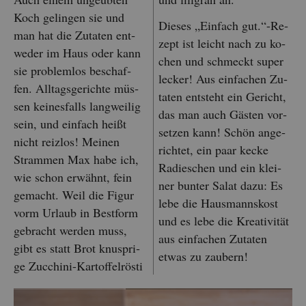
Koch ge­lin­gen sie und
Die­ses „Ein­fach gut.“-Re­
man hat die Zu­ta­ten ent­
zept ist leicht nach zu ko­
we­der im Haus oder kann
chen und schmeckt super
sie pro­blem­los be­schaf­
le­cker! Aus ein­fa­chen Zu­
fen. All­tags­ge­rich­te müs­
ta­ten ent­steht ein Ge­richt,
sen kei­nes­falls lang­wei­lig
das man auch Gäs­ten vor­
sein, und ein­fach heißt
set­zen kann! Schön an­ge­
nicht reiz­los! Mei­nen
rich­tet, ein paar kecke
Stram­men Max habe ich,
Ra­dies­chen und ein klei­
wie schon er­wähnt, fein
ner bun­ter Salat dazu: Es
ge­macht. Weil die Figur
lebe die Haus­manns­kost
vorm Ur­laub in Best­form
und es lebe die Krea­ti­vi­tät
ge­bracht wer­den muss,
aus ein­fa­chen Zu­ta­ten
gibt es statt Brot knusp­ri­
etwas zu zau­bern!
ge Zuc­chi­ni-Kar­tof­fel­rös­ti