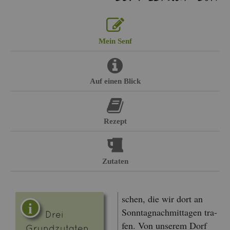
Mein Senf
Auf einen Blick
Re­zept
Zu­ta­ten
schen, die wir dort an
Sonn­tag­nach­mit­ta­gen tra­
Drei
fen. Von un­se­rem Dorf
Grund­zu­ta­ten