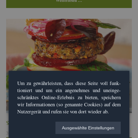
Wei­ter­le­sen …
Um zu ge­währ­leis­ten, dass diese Seite voll funk­
tio­niert und um ein an­ge­neh­mes und un­ein­ge­
schränk­tes On­line-Er­leb­nis zu bie­ten, spei­chern
wir In­for­ma­tio­nen (so ge­nann­te Coo­kies) auf dem
Nut­zer­ge­rät und rufen sie von dort wie­der ab.
Sel­le­rie­bur­ger mit Qui­noa-Ched­dar-Patty
Aus­ge­wähl­te Ein­stel­lun­gen
31. Mai, 2026