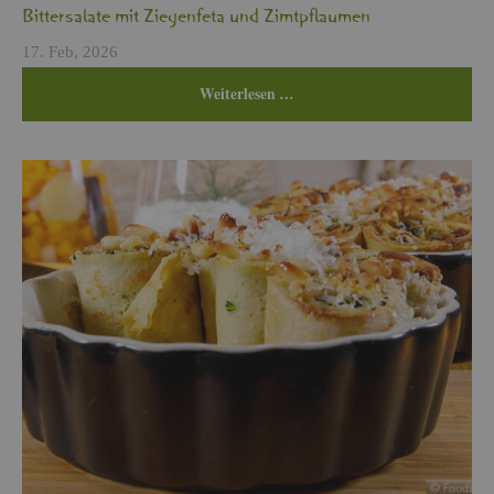
Bit­ter­sa­la­te mit Zie­gen­fe­ta und Zimt­pflau­men
17. Feb, 2026
Wei­ter­le­sen …