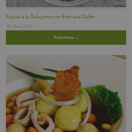
Ra­gout à la Bo­lo­gne­se von Ente und Quit­te
28. Dez, 2025
Wei­ter­le­sen …