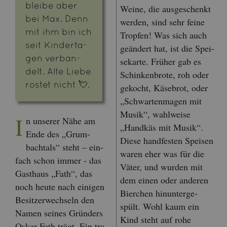
blei­be aber
Weine, die aus­ge­schenkt
bei Max. Denn
wer­den, sind sehr feine
mit ihm bin ich
Trop­fen! Was sich auch
seit Kin­der­ta­
ge­än­dert hat, ist die Spei­
gen ver­ban­
se­kar­te. Frü­her gab es
delt. Alte Liebe
Schin­ken­bro­te, roh oder
ros­tet nicht 💘.
ge­kocht, Kä­se­brot, oder
„Schwar­ten­ma­gen mit
Musik“, wahl­wei­se
I
n un­se­rer Nähe am
„Hand­käs mit Musik“.
Ende des „Grum­
Diese hand­fes­ten Spei­sen
bachtals“ steht – ein­
waren eher was für die
fach schon immer - das
Väter, und wur­den mit
Gast­haus „Fath“, das
dem einen oder an­de­ren
noch heute nach ei­ni­gen
Bier­chen hin­un­ter­ge­
Be­sit­zer­wech­seln den
spült. Wohl kaum ein
Namen sei­nes Grün­ders
Kind steht auf rohe
Oskar Fath trägt. Ein tra­