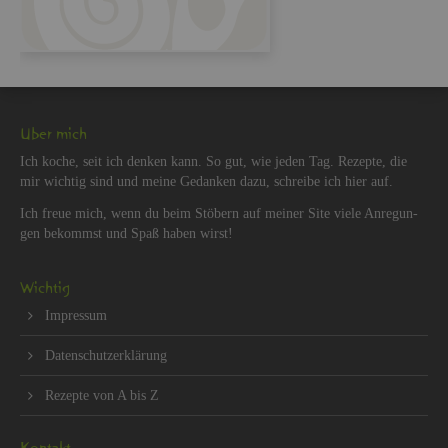
Über mich
Ich koche, seit ich den­ken kann. So gut, wie jeden Tag. Re­zep­te, die
mir wich­tig sind und meine Ge­dan­ken dazu, schrei­be ich hier auf.
Ich freue mich, wenn du beim Stö­bern auf mei­ner Site viele An­re­gun­
gen be­kommst und Spaß haben wirst!
Wich­tig
Im­pres­sum
Da­ten­schut­z­er­klä­rung
Re­zep­te von A bis Z