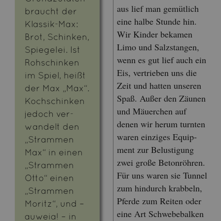
aus lief man ge­müt­lich
braucht der
eine halbe Stun­de hin.
Klas­sik-Max:
Wir Kin­der be­ka­men
Brot, Schin­ken,
Limo und Salz­stan­gen,
Spie­gelei. Ist
wenn es gut lief auch ein
Roh­schin­ken
Eis, ver­trie­ben uns die
im Spiel, heißt
Zeit und hat­ten un­se­ren
der Max „Max“.
Spaß. Außer den Zäu­nen
Koch­schin­ken
und Mäu­er­chen auf
je­doch ver­
denen wir herum turn­ten
wan­delt den
waren ein­zi­ges Equip­
„Stram­men
ment zur Be­lus­ti­gung
Max“ in einen
zwei große Be­ton­röh­ren.
„Stram­men
Für uns waren sie Tun­nel
Otto“ einen
zum hin­durch krab­beln,
„Stram­men
Pfer­de zum Rei­ten oder
Mo­ritz“, und –
eine Art Schwe­be­bal­ken
au­weia! – in