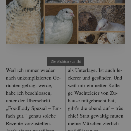
Die Wach­teln von Thi
Weil ich immer wie­der
als Un­ter­la­ge. Ist auch le­
nach un­kom­pli­zier­ten Ge­
cke­rer und ge­sün­der. Und
rich­ten ge­fragt werde,
weil mir ein net­ter Kol­le­
habe ich be­schlos­sen,
ge Wach­te­lei­er von Zu­
unter der Über­schrift
hau­se mit­ge­bracht hat,
„Food­La­dy Spe­zi­al – Ein­
gibt’s die oben­drauf – très
fach gut.“ genau sol­che
chic! Statt ge­wal­tig muten
Re­zep­te vor­zu­stel­len.
meine Mäxchen zier­lich
Auch einem un­ge­üb­ten
und fi­li­gran an.