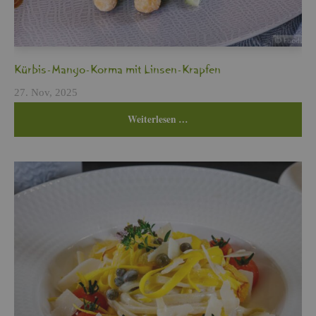
Kür­bis-Mango-Korma mit Lin­sen-Krap­fen
27. Nov, 2025
Wei­ter­le­sen …