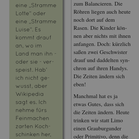
zum Ba­lan­cie­ren. Die
eine „Stram­me
Röh­ren lie­gen auch heute
Lotte“ oder
noch dort auf dem
eine „Stram­me
Rasen. Die Kin­der kön­
Luise“. Es
nen aber nichts mit ihnen
kommt drauf
an­fan­gen. Doch: kürz­lich
an, wo im
saßen zwei Ge­schwis­ter
Land man ihn -
drauf und dad­del­ten syn­
oder sie - ver­
chron auf ihren Han­dys.
speist. Hab‘
Die Zei­ten än­dern sich
ich nicht ge­
eben!
wusst, aber
Wi­ki­pe­dia
Manch­mal hat es ja
sagt es. Ich
etwas Gutes, dass sich
nehme fürs
die Zei­ten än­dern. Heute
Fein­ma­chen
trin­ken wir statt Limo
zar­ten Koch­
einen Grau­bur­gun­der
schin­ken her,
oder Pri­mi­ti­vo, denn die