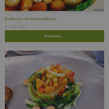
Kraft­brü­he mit But­ter­klö­ßchen
05. Dez, 2025
Wei­ter­le­sen …