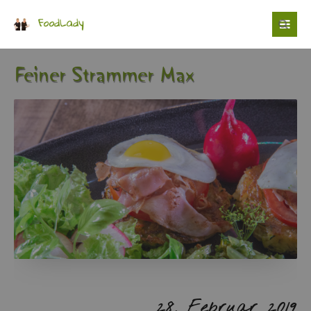
Login
Benutzername
Fei­ner Stram­mer Max
Passwort
Anmelden
28. Fe­bru­ar 2019