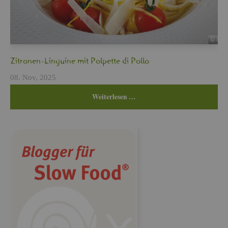
Zi­tro­nen-Lin­gui­ne mit Pol­pet­te di Pollo
08. Nov, 2025
Wei­ter­le­sen …