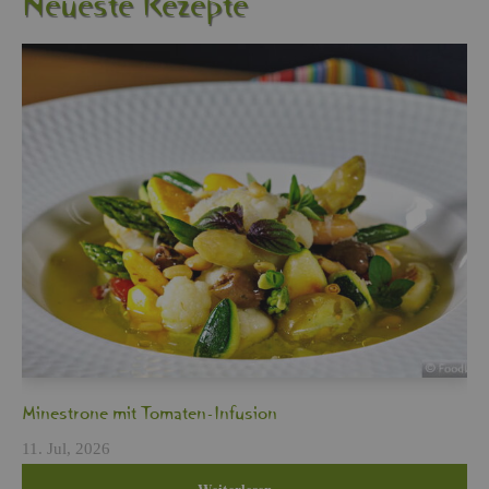
Neu­es­te Re­zep­te
Min­es­tro­ne mit To­ma­ten-In­fu­si­on
11. Jul, 2026