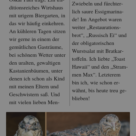
Zwie­beln und fürch­ter­
di­ti­ons­rei­ches Wirts­haus
lich saure Es­sig­ma­ri­na­
mit uri­gem Bier­gar­ten, in
de! Im An­ge­bot waren
das wir häu­fig ein­keh­ren.
wei­ter „Re­stau­ra­ti­ons­
An küh­le­ren Tagen sit­zen
brot“, „Rus­sisch Ei“ und
wir gerne in einem der
der ob­li­ga­to­ri­schen
ge­müt­li­chen Gast­räu­me,
Wurst­sa­lat mit Brat­kar­
bei schö­nem Wet­ter unter
tof­feln. Ich lieb­te „Toast
den ur­alten, ge­wal­ti­gen
Ha­waii“ und den „Stram­
Kas­ta­ni­en­bäu­men, unter
men Max“. Letz­te­rem
denen ich schon als Kind
bin ich, wie schon er­
mit mei­nen El­tern und
wähnt, bis heute treu ge­
Ge­schwis­tern saß. Und
blie­ben!
mit vie­len lie­ben Men­