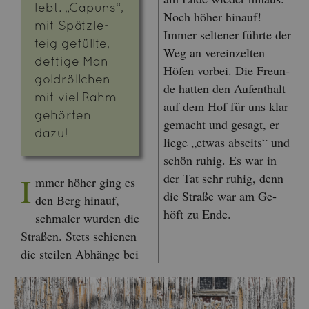
lebt. „Ca­puns“,
Noch höher hin­auf!
mit Spätz­le­
Immer sel­te­ner führ­te der
teig ge­füll­te,
Weg an ver­ein­zel­ten
def­ti­ge Man­
Höfen vor­bei. Die Freun­
gold­röll­chen
de hat­ten den Auf­ent­halt
mit viel Rahm
auf dem Hof für uns klar
ge­hör­ten
ge­macht und ge­sagt, er
dazu!
liege „etwas ab­seits“ und
schön ruhig. Es war in
der Tat sehr ruhig, denn
I
mmer höher ging es
die Stra­ße war am Ge­
den Berg hin­auf,
höft zu Ende.
schma­ler wur­den die
Stra­ßen. Stets schie­nen
die stei­len Ab­hän­ge bei