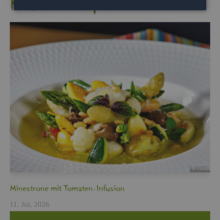
Neu­es­te Re­zep­te
Min­es­tro­ne mit To­ma­ten-In­fu­si­on
11. Jul, 2026