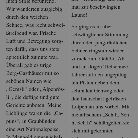
lu­ten Stil­le be­rüh­rend.
mal zur be­schwing­ten
Wir wan­der­ten aus­gie­big
Laune!
durch den wei­chen
Schnee, was recht schwei­
So ging es in über­
ß­trei­bend war. Fri­sche
schwäng­li­cher Stim­mung
Luft und Be­we­gung sorg­
durch den jung­fräu­li­chen
ten dafür, dass uns stets
Schnee rings­um wie­der
ap­pe­tit­lich zu­mu­te war.
zu­rück zum Ge­höft. Ab
Über­all gab es urige
und an flo­gen Tief­schnee­
Berg-Gast­häu­ser mit so
fah­rer auf den un­ge­pflüg­
schö­nen Namen wie
ten Pis­ten neben dem
„Gems­li“ oder „Al­pen­rös­
schma­len Geh­weg oder
li“, die def­ti­ge und gute
den haar­scharf ge­fräs­ten
Ge­rich­te an­bo­ten. Meine
Loi­pen an uns vor­bei. Mit
Lieb­lin­ge waren die „Ca­
me­tal­li­schem „Sch h, Sch
puns“, in Grau­bün­den
h, Sch h“ schlän­gel­ten sie
eine Art Na­tio­nal­spei­se.
sich mit ge­konn­ten
In Man­gold ein­ge­wi­ckel­