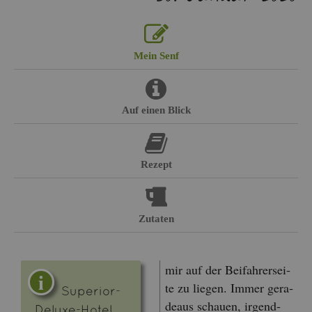
Mein Senf
Auf einen Blick
Re­zept
Zu­ta­ten
mir auf der Bei­fah­rer­sei­
te zu lie­gen. Immer ge­ra­
Su­pe­ri­or-
de­aus schau­en, ir­gend­
De­lu­xe-Hotel,