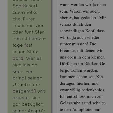
wann wer­den wir ja oben
Spa-Re­sort,
sein. Waren wir auch,
Gour­met­kü­
aber es hat ge­dau­ert! Mir
che. Purer
schoss durch den
Luxus mit vier
schwind­li­gen Kopf, dass
oder fünf Ster­
wir da ja auch wie­der
nen ist heut­zu­
run­ter muss­ten! Die
ta­ge fast
Freun­de, mit denen wir
schon Stan­
uns oben in dem klei­nen
dard. Wer es
Dörf­chen im Rä­ti­kon-Ge­
sich leis­ten
bir­ge tref­fen wür­den,
kann, ver­
kom­men schon seit Kin­
bringt sei­nen
der­ta­gen hier­her, und
Ur­laub stan­
zwar völ­lig be­den­ken­los.
des­ge­mäß und
Ich ent­schloss mich zur
ar­bei­tet sich
Ge­las­sen­heit und schal­te­
gar be­züg­lich
te den Au­to­pi­lo­ten auf
sei­ner An­sprü­