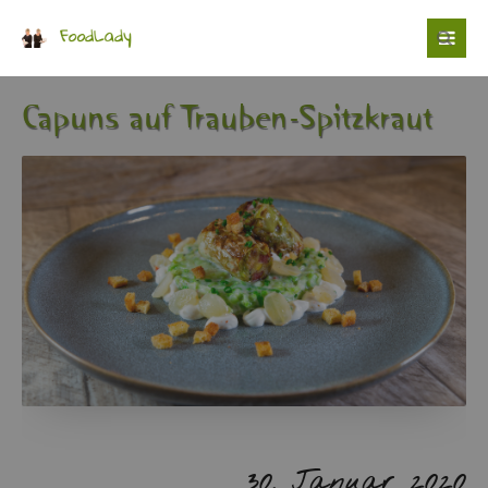
Login
Benutzername
Ca­puns auf Trau­ben-Spitz­kraut
Passwort
Anmelden
30. Ja­nu­ar 2020