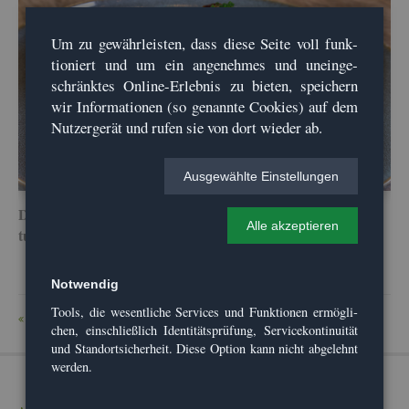
Um zu ge­währ­leis­ten, dass diese Seite voll funk­
tio­niert und um ein an­ge­neh­mes und un­ein­ge­
schränk­tes On­line-Er­leb­nis zu bie­ten, spei­chern
wir In­for­ma­tio­nen (so ge­nann­te Coo­kies) auf dem
Nut­zer­ge­rät und rufen sie von dort wie­der ab.
Aus­ge­wähl­te Ein­stel­lun­gen
Diese Seite wurde zu­letzt am 12.09.2020 um 11:49 Uhr ak­
Alle ak­zep­tie­ren
tua­li­siert.
Not­wen­dig
Tools, die we­sent­li­che Ser­vices und Funk­tio­nen er­mög­li­
ZU­RÜCK
chen, ein­schlie­ß­lich Iden­ti­täts­prü­fung, Ser­vice­kon­ti­nui­tät
und Stand­ort­si­cher­heit. Diese Op­ti­on kann nicht ab­ge­lehnt
wer­den.