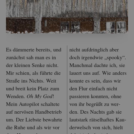
Es däm­mer­te be­reits, und
nicht auf­dring­lich aber
zu­nächst sah man es in
doch ir­gend­wie „spoo­ky“.
der klei­nen Senke nicht.
Manch­mal dach­te ich, sie
Mir schien, als führ­te die
lau­ert uns auf. Wie an­ders
Stra­ße ins Nichts. Weit
konn­te es sein, dass wir
und breit kein Platz zum
den Flur ein­fach nicht
Wen­den.
Oh My God
!
pas­sie­ren konn­ten, ohne
Mein Au­to­pi­lot schal­te­te
von ihr be­grü­ßt zu wer­
auf ner­vö­sen Hand­be­trieb
den. Des Nachts gab sie
um. Der Liebs­te be­wahr­te
laut­stark rät­sel­haf­tes Kau­
die Ruhe und als wir vor
der­welsch von sich, hielt