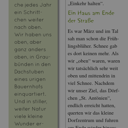
„Ein­kehr hal­ten“.
che jedes Jahr
ein Schritt­
Ein Haus am Ende
chen wei­ter
der Stra­ße
nach oben.
Es war März und im Tal
Wir haben uns
sah man schon die Früh­
oben, aber
lings­blü­her. Schnee gab
ganz an­ders
es dort kei­nen mehr. Als
oben, in Grau­
wir „oben“ waren, waren
bün­den in den
wir tat­säch­lich sehr weit
Dach­stu­ben
oben und mit­ten­drin in
eines uri­gen
viel Schnee. Nach­dem
Bau­ern­hofs
wir unser Ziel, das Dörf­
ein­quar­tiert.
chen „St. An­tö­ni­en“,
Und in stil­ler,
end­lich er­reicht hat­ten,
wei­ter Natur
quer­ten wir das klei­ne
viele klei­ne
Dorf­zen­trum und fuh­ren
Wun­der er­
am Ende wie­der hin­aus.