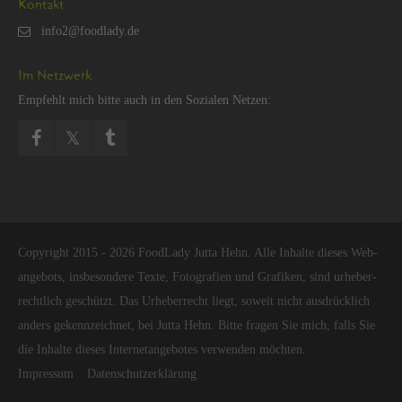
Kon­takt
Im Netz­werk
Emp­fehlt mich bitte auch in den So­zia­len Net­zen:
Co­py­right 2015 - 2026 Food­La­dy Jutta Hehn. Alle In­hal­te die­ses Web­
an­ge­bots, ins­be­son­de­re Texte, Fo­to­gra­fi­en und Gra­fi­ken, sind ur­he­ber­
recht­lich ge­schützt. Das Ur­he­ber­recht liegt, so­weit nicht aus­drück­lich
an­ders ge­kenn­zeich­net, bei Jutta Hehn. Bitte fra­gen Sie mich, falls Sie
die In­hal­te die­ses In­ter­net­an­ge­bo­tes ver­wen­den möch­ten.
Im­pres­sum
Da­ten­schut­z­er­klä­rung