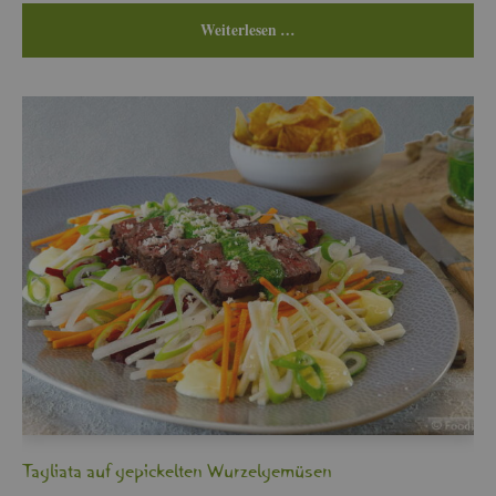
Wei­ter­le­sen …
Ta­glia­ta auf ge­pi­ckel­ten Wur­zel­ge­mü­sen