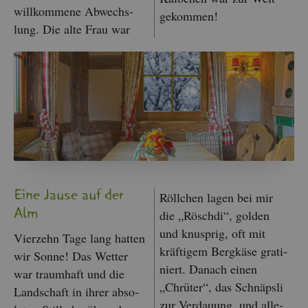
will­kom­me­ne Ab­wechs­
ge­kom­men!
lung. Die alte Frau war
Eine Jause auf der
Röll­chen lagen bei mir
Alm
die „Rösch­di“, gol­den
und knusp­rig, oft mit
Vier­zehn Tage lang hat­ten
kräf­ti­gem Berg­kä­se gra­ti­
wir Sonne! Das Wet­ter
niert. Da­nach einen
war traum­haft und die
„Chrü­ter“, das Schnäps­li
Land­schaft in ihrer ab­so­
zur Ver­dau­ung, und al­le­