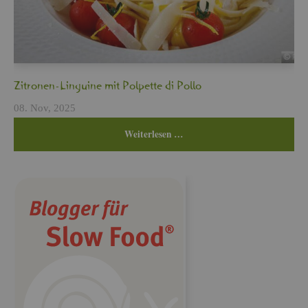
Zi­tro­nen-Lin­gui­ne mit Pol­pet­te di Pollo
08. Nov, 2025
Wei­ter­le­sen …