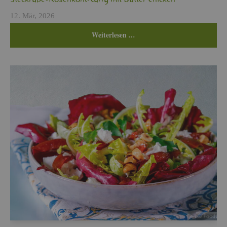
Steck­rü­be-Ro­sen­kohl-Curry mit But­ter Chi­cken
12. Mär, 2026
Wei­ter­le­sen …