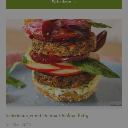
Wei­ter­le­sen …
Sel­le­rie­bur­ger mit Qui­noa-Ched­dar-Patty
31. Mai, 2026