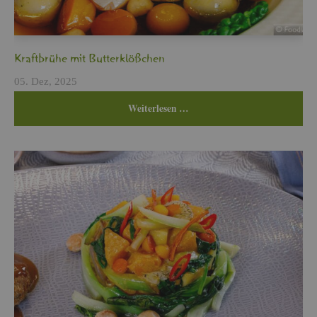
Kraft­brü­he mit But­ter­klö­ßchen
05. Dez, 2025
Wei­ter­le­sen …