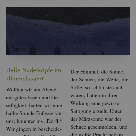
Helle Na­del­köp­fe im
Der Him­mel, die Sonne,
Him­melssamt
der Schnee, die Weite, die
Stil­le, so schön sie auch
Woll­ten wir am Abend
waren, hat­ten in ihrer
ein gutes Essen und Ge­
Wir­kung eine ge­wis­se
sel­lig­keit, hat­ten wir eine
Sät­ti­gung er­zielt. Unter
halbe Stun­de Fuß­weg vor
der März­son­ne war der
uns, hin­un­ter ins „Dörf­li“.
Schnee ge­schmol­zen, und
Wir gin­gen in be­schei­de­
die weiße Pracht bekam