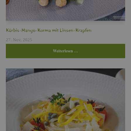
Kür­bis-Mango-Korma mit Lin­sen-Krap­fen
27. Nov, 2025
Wei­ter­le­sen …