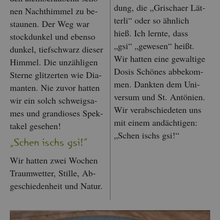
dung, die „Gri­s­cha­er Lät­
nen Nacht­him­mel zu be­
ter­li“ oder so ähn­lich
stau­nen. Der Weg war
hieß. Ich lern­te, dass
stock­dun­kel und eben­so
„gsi“ „ge­we­sen“ heißt.
dun­kel, tief­schwarz die­ser
Wir hat­ten eine ge­wal­ti­ge
Him­mel. Die un­zäh­li­gen
Dosis Schö­nes ab­be­kom­
Ster­ne glit­zer­ten wie Dia­
men. Dank­ten dem Uni­
man­ten. Nie zuvor hat­ten
ver­sum und St. An­tö­ni­en.
wir ein solch schweig­sa­
Wir ver­ab­schie­de­ten uns
mes und gran­dio­ses Spek­
mit einem an­däch­ti­gen:
ta­kel ge­se­hen!
„Schen ischs gsi!“
„Schen ischs gsi!“
Wir hat­ten zwei Wo­chen
Traum­wet­ter, Stil­le, Ab­
ge­schie­den­heit und Natur.