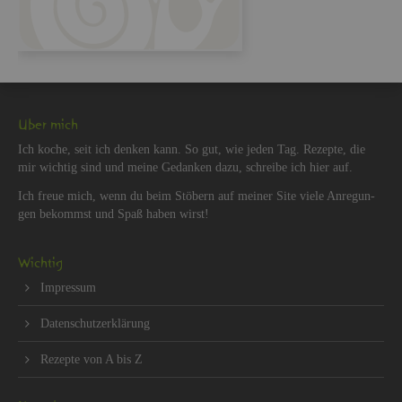
Über mich
Ich koche, seit ich den­ken kann. So gut, wie jeden Tag. Re­zep­te, die
mir wich­tig sind und meine Ge­dan­ken dazu, schrei­be ich hier auf.
Ich freue mich, wenn du beim Stö­bern auf mei­ner Site viele An­re­gun­
gen be­kommst und Spaß haben wirst!
Wich­tig
Im­pres­sum
Da­ten­schut­z­er­klä­rung
Re­zep­te von A bis Z