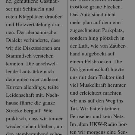
ne, ge­müt­li­che Gast­häu­
trost­lo­se graue Fle­cken.
ser mit Schin­deln und
Das Auto stand nicht
roten Klap­p­lä­den drau­ßen
mehr plan auf dem einst
und Holz­ver­tä­fe­lung drin­
zu­ge­schnei­ten Park­platz,
nen. Der ale­man­ni­sche
son­dern hing plötz­lich in
Dia­lekt ver­hin­der­te, dass
der Luft, wie von Zau­ber­
wir die Dis­kus­sio­nen am
hand auf­ge­bockt auf
Stamm­tisch ver­ste­hen
einem Fels­bro­cken. Die
konn­ten. Die an­schwel­
Dorf­ge­mein­schaft hiev­te
len­de Laut­stär­ke nach
uns mit dem Trak­tor und
dem einen oder an­de­ren
viel Mus­kel­kraft her­un­ter
Kur­zen al­ler­dings, teil­te
und er­leich­tert mach­ten
Lei­den­schaft mit. Nach­
wir uns auf den Weg ins
hau­se führ­te die ganze
Tal. Wir hat­ten kei­nen
Stre­cke berg­auf. Wie
Fern­se­her und kein Netz.
prak­tisch, dass wir immer
Im alten UKW-Radio hör­
wie­der ste­hen blie­ben, um
ten wir mor­gens eine Sen­
den atem­be­rau­bend schö­