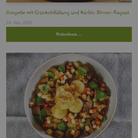
Cres­pel­le mit Grün­kohl­fül­lung und Kür­bis-Bir­nen-Ra­gout
18. Jan, 2026
Wei­ter­le­sen …