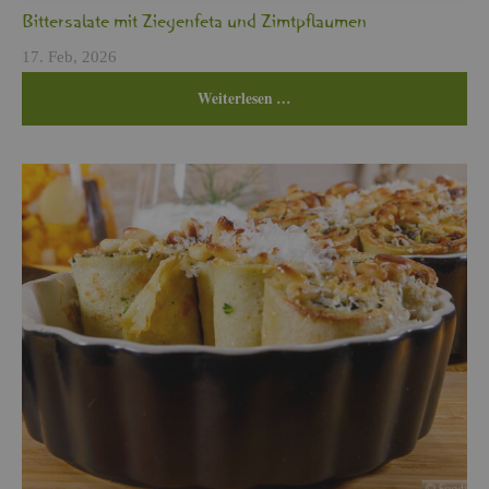
Bit­ter­sa­la­te mit Zie­gen­fe­ta und Zimt­pflau­men
17. Feb, 2026
Wei­ter­le­sen …