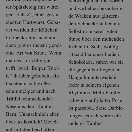
Schwün­gen an uns vor­bei
ter Spätz­le­teig mit wür­zi­
und wir­bel­ten be­zau­bern­
ger „Sal­siz“, einer ge­räu­
de Wol­ken aus glit­zern­
cher­ten Hart­wurst. Ge­ba­
den Schnee­kris­tal­len auf.
det wer­den die Röll­chen
Selbst in un­se­rer guten
in Speck­rahm­sauce und
Stube über den mu­hen­den
dazu gibt es meist ir­gend­
Kühen im Stall, woh­lig
ei­ne Art von Kraut. Wenn
sit­zend bei einer hei­ßen
man es so rich­tig gut
Scho­ko­la­de, sahen wir sie
trifft, wird "Bel­per Knol­
die ge­gen­über lie­gen­den
le“ dar­über ge­ho­belt, ein
Hänge hin­un­ter­we­deln,
tisch­ten­nis­ball­gro­ßer,
jeder in sei­nem ei­ge­nen
schim­me­li­ger und nach
Rhyth­mus. Mein Par­al­lel­
Trüf­fel schme­cken­der
schwung auf glat­ter Piste
Käse aus dem Kan­ton
ist pas­sa­bel, diese Dar­bie­
Bern. Un­an­sehn­lich aber
tun­gen je­doch waren ein
über­aus köst­lich! Gleich­
an­de­res Ka­li­ber!
auf mit den herz­haf­ten