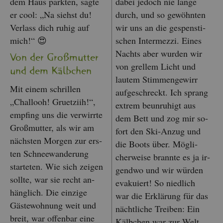
dem Haus park­ten, sagte
dabei je­doch nie lange
er cool: „Na siehst du!
durch, und so ge­wöhn­ten
Ver­lass dich ruhig auf
wir uns an die ge­spens­ti­
mich!“ 😍
schen In­ter­mez­zi. Eines
Nachts aber wur­den wir
Von der Gro­ßmut­ter
von grel­lem Licht und
und dem Kälb­chen
lau­tem Stim­men­ge­wirr
Mit einem schril­len
auf­ge­schreckt. Ich sprang
„Chal­looh! Gruet­ziih!“,
ex­trem be­un­ru­higt aus
emp­fing uns die ver­wirr­te
dem Bett und zog mir so­
Gro­ßmut­ter, als wir am
fort den Ski-Anzug und
nächs­ten Mor­gen zur ers­
die Boots über. Mög­li­
ten Schnee­wan­de­rung
cher­wei­se brann­te es ja ir­
star­te­ten. Wie sich zei­gen
gend­wo und wir wür­den
soll­te, war sie recht an­
eva­ku­iert! So nied­lich
häng­lich. Die ein­zi­ge
war die Er­klä­rung für das
Gäs­te­woh­nung weit und
nächt­li­che Trei­ben: Ein
breit, war of­fen­bar eine
Kälb­chen war zur Welt