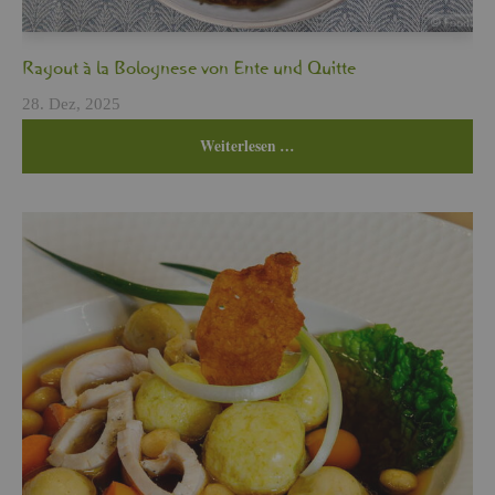
Ra­gout à la Bo­lo­gne­se von Ente und Quit­te
28. Dez, 2025
Wei­ter­le­sen …