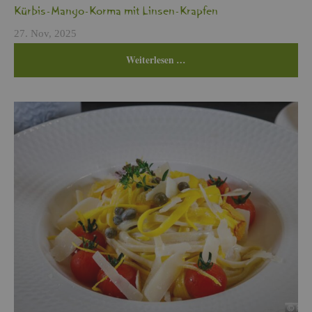
Kür­bis-Mango-Korma mit Lin­sen-Krap­fen
27. Nov, 2025
Wei­ter­le­sen …