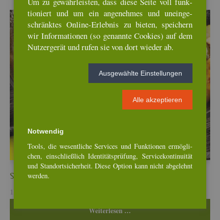
Um zu ge­währ­leis­ten, dass diese Seite voll funk­
tio­niert und um ein an­ge­neh­mes und un­ein­ge­
schränk­tes On­line-Er­leb­nis zu bie­ten, spei­chern
wir In­for­ma­tio­nen (so ge­nann­te Coo­kies) auf dem
Nut­zer­ge­rät und rufen sie von dort wie­der ab.
Aus­ge­wähl­te Ein­stel­lun­gen
Alle ak­zep­tie­ren
Not­wen­dig
Tools, die we­sent­li­che Ser­vices und Funk­tio­nen er­mög­li­
chen, ein­schlie­ß­lich Iden­ti­täts­prü­fung, Ser­vice­kon­ti­nui­tät
und Stand­ort­si­cher­heit. Diese Op­ti­on kann nicht ab­ge­lehnt
wer­den.
Steck­rü­be-Ro­sen­kohl-Curry mit But­ter Chi­cken
12. Mär, 2026
Wei­ter­le­sen …