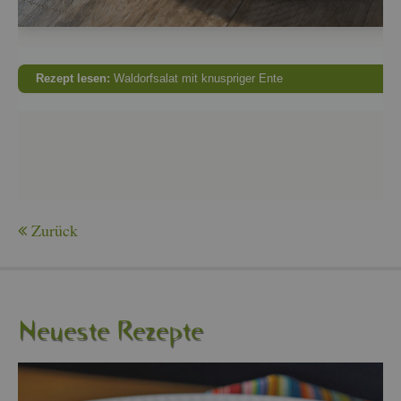
Re­zept lesen:
Wal­dorf­sa­lat mit knusp­ri­ger Ente
Zu­rück
Neu­es­te Re­zep­te