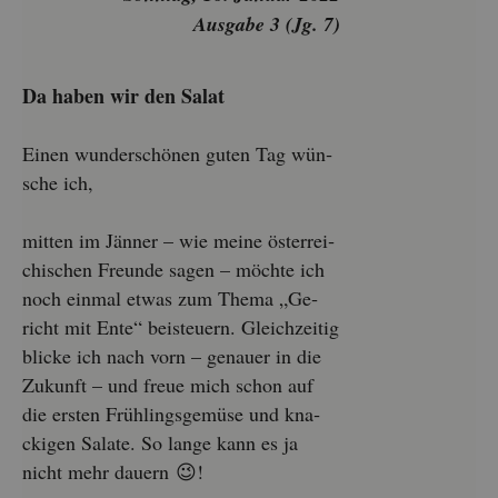
Aus­ga­be 3 (Jg. 7)
Da haben wir den Salat
Einen wun­der­schö­nen guten Tag wün­
sche ich,
mit­ten im Jän­ner – wie meine ös­ter­rei­
chi­schen Freun­de sagen – möch­te ich
noch ein­mal etwas zum Thema „Ge­
richt mit Ente“ bei­steu­ern. Gleich­zei­tig
bli­cke ich nach vorn – ge­nau­er in die
Zu­kunft – und freue mich schon auf
die ers­ten Früh­lings­ge­mü­se und kna­
cki­gen Sa­la­te. So lange kann es ja
nicht mehr dau­ern 😉!