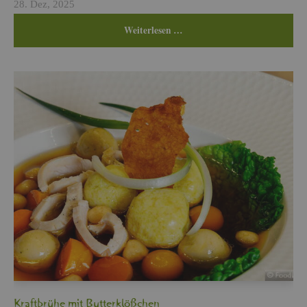
28. Dez, 2025
Wei­ter­le­sen …
Kraft­brü­he mit But­ter­klö­ßchen