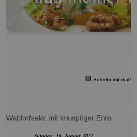
✉
Schreib mir mal!
Wal­dorf­sa­lat mit knusp­ri­ger Ente
Sonn­tag, 16. Ja­nu­ar 2022