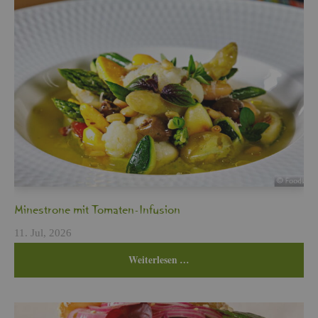
Min­es­tro­ne mit To­ma­ten-In­fu­si­on
11. Jul, 2026
Wei­ter­le­sen …