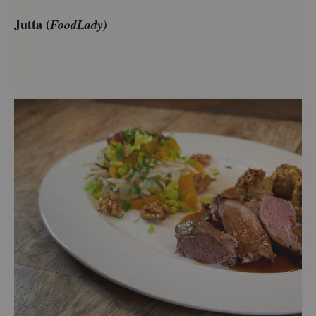
Jutta (
Food­La­dy)