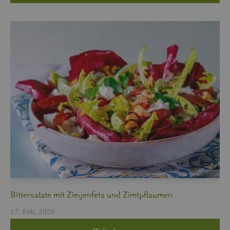
Bit­ter­sa­la­te mit Zie­gen­fe­ta und Zimt­pflau­men
17. Feb, 2026