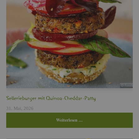
Sel­le­rie­bur­ger mit Qui­noa-Ched­dar-Patty
31. Mai, 2026
Wei­ter­le­sen …