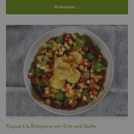
Wei­ter­le­sen …
Ra­gout à la Bo­lo­gne­se von Ente und Quit­te