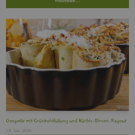
Wei­ter­le­sen …
Cres­pel­le mit Grün­kohl­fül­lung und Kür­bis-Bir­nen-Ra­gout
18. Jan, 2026