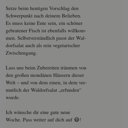
Setze beim heu­ti­gen Vor­schlag den
Schwer­punkt nach dei­nem Be­lie­ben.
Es muss keine Ente sein, ein schö­ner
ge­bra­te­ner Fisch ist eben­falls will­kom­
men. Selbst­ver­ständ­lich passt der Wal­
dorf­sa­lat auch als rein ve­ge­ta­ri­scher
Zwi­schen­gang.
Lass uns beim Zu­be­rei­ten träu­men von
den gro­ßen mon­dä­nen Häu­sern die­ser
Welt – und von dem einen, in dem ver­
mut­lich der Wal­dorf­sa­lat „er­fun­den“
wurde.
Ich wün­sche dir eine gute neue
Woche. Pass wei­ter auf dich auf 😷!