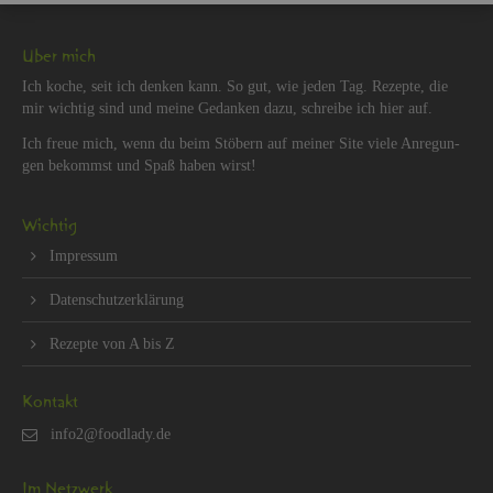
Über mich
Ich koche, seit ich den­ken kann. So gut, wie jeden Tag. Re­zep­te, die
mir wich­tig sind und meine Ge­dan­ken dazu, schrei­be ich hier auf.
Ich freue mich, wenn du beim Stö­bern auf mei­ner Site viele An­re­gun­
gen be­kommst und Spaß haben wirst!
Wich­tig
Im­pres­sum
Da­ten­schut­z­er­klä­rung
Re­zep­te von A bis Z
Kon­takt
Im Netz­werk