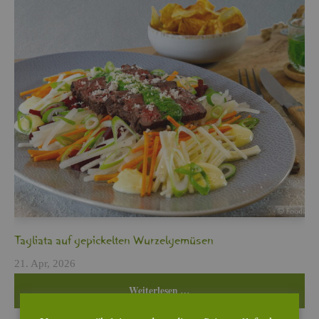
Ta­glia­ta auf ge­pi­ckel­ten Wur­zel­ge­mü­sen
21. Apr, 2026
Wei­ter­le­sen …