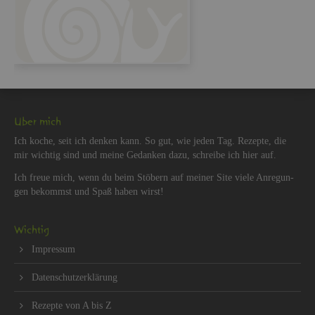
Über mich
Ich koche, seit ich den­ken kann. So gut, wie jeden Tag. Re­zep­te, die
mir wich­tig sind und meine Ge­dan­ken dazu, schrei­be ich hier auf.
Ich freue mich, wenn du beim Stö­bern auf mei­ner Site viele An­re­gun­
gen be­kommst und Spaß haben wirst!
Wich­tig
Im­pres­sum
Da­ten­schut­z­er­klä­rung
Re­zep­te von A bis Z