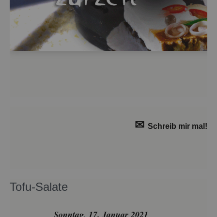
✉
Schreib mir mal!
Tofu-Sa­la­te
Sonn­tag, 17. Ja­nu­ar 2021