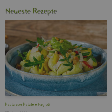
Neu­es­te Re­zep­te
Pasta con Pa­ta­te e Fa­gio­li