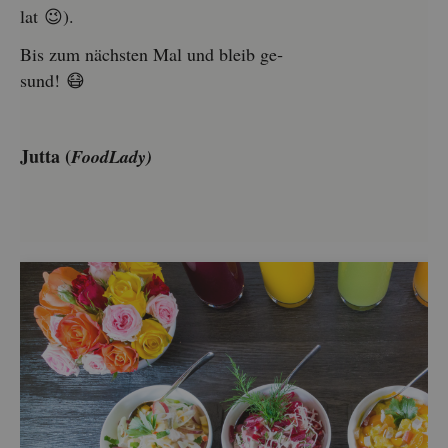
lat 😉).
Bis zum nächs­ten Mal und bleib ge­
sund! 😷
Jutta (
Food­La­dy)