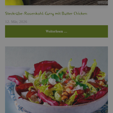
Steck­rü­be-Ro­sen­kohl-Curry mit But­ter Chi­cken
12. Mär, 2026
Wei­ter­le­sen …