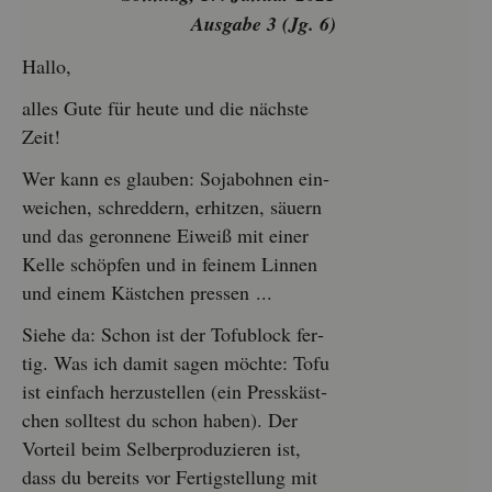
Aus­ga­be 3 (Jg. 6)
Hallo,
alles Gute für heute und die nächs­te
Zeit!
Wer kann es glau­ben: So­ja­boh­nen ein­
wei­chen, schred­dern, er­hit­zen, säu­ern
und das ge­ron­ne­ne Ei­weiß mit einer
Kelle schöp­fen und in fei­nem Lin­nen
und einem Käst­chen pres­sen ...
Siehe da: Schon ist der To­fu­block fer­
tig. Was ich damit sagen möch­te: Tofu
ist ein­fach her­zu­stel­len (ein Press­käst­
chen soll­test du schon haben). Der
Vor­teil beim Sel­ber­pro­du­zie­ren ist,
dass du be­reits vor Fer­tig­stel­lung mit