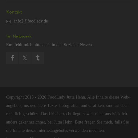
Kon­takt
Im Netz­werk
Emp­fehlt mich bitte auch in den So­zia­len Net­zen:
Co­py­right 2015 - 2026 Food­La­dy Jutta Hehn. Alle In­hal­te die­ses Web­
an­ge­bots, ins­be­son­de­re Texte, Fo­to­gra­fi­en und Gra­fi­ken, sind ur­he­ber­
recht­lich ge­schützt. Das Ur­he­ber­recht liegt, so­weit nicht aus­drück­lich
an­ders ge­kenn­zeich­net, bei Jutta Hehn. Bitte fra­gen Sie mich, falls Sie
die In­hal­te die­ses In­ter­net­an­ge­bo­tes ver­wen­den möch­ten.