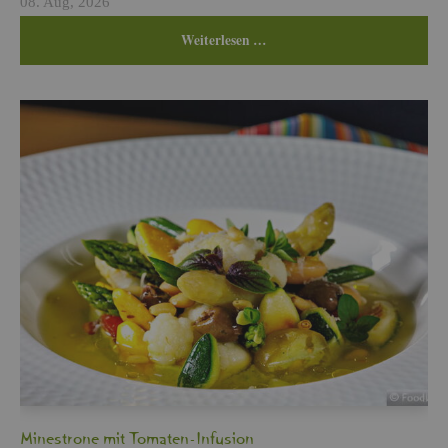
08. Aug, 2026
Wei­ter­le­sen …
Min­es­tro­ne mit To­ma­ten-In­fu­si­on