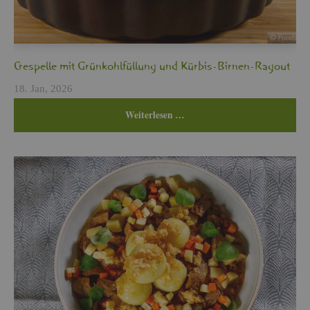
Cres­pel­le mit Grün­kohl­fül­lung und Kür­bis-Bir­nen-Ra­gout
18. Jan, 2026
Wei­ter­le­sen …