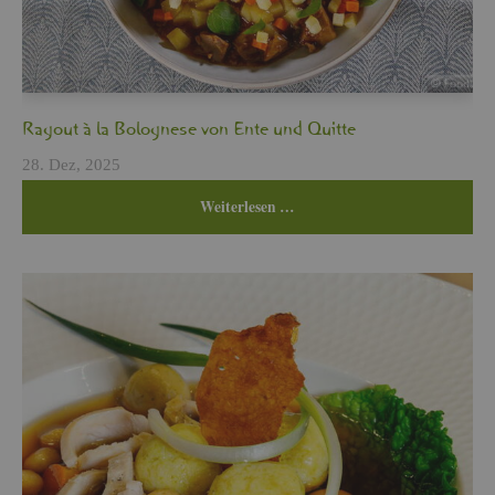
Ra­gout à la Bo­lo­gne­se von Ente und Quit­te
28. Dez, 2025
Wei­ter­le­sen …