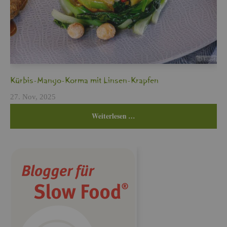
Kür­bis-Mango-Korma mit Lin­sen-Krap­fen
27. Nov, 2025
Wei­ter­le­sen …