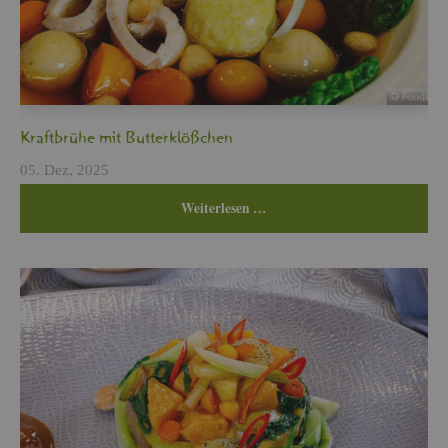
Kraft­brü­he mit But­ter­klö­ßchen
05. Dez, 2025
Wei­ter­le­sen …