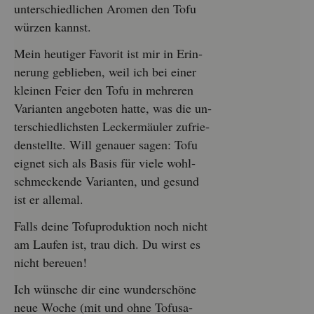
un­ter­schied­li­chen Aro­men den Tofu
wür­zen kannst.
Mein heu­ti­ger Fa­vo­rit ist mir in Er­in­
ne­rung ge­blie­ben, weil ich bei einer
klei­nen Feier den Tofu in meh­re­ren
Va­ri­an­ten an­ge­bo­ten hatte, was die un­
ter­schied­lichs­ten Le­cker­mäu­ler zu­frie­
den­stell­te. Will ge­nau­er sagen: Tofu
eig­net sich als Basis für viele wohl­
schme­cken­de Va­ri­an­ten, und ge­sund
ist er al­le­mal.
Falls deine To­fu­pro­duk­ti­on noch nicht
am Lau­fen ist, trau dich. Du wirst es
nicht be­reu­en!
Ich wün­sche dir eine wun­der­schö­ne
neue Woche (mit und ohne To­fu­sa­