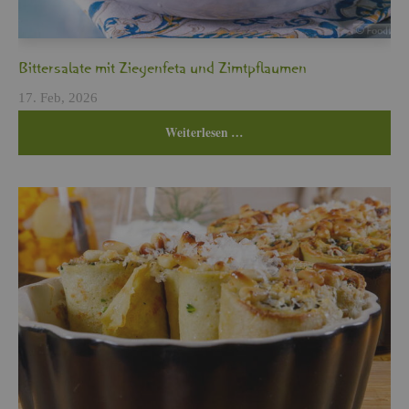
Bit­ter­sa­la­te mit Zie­gen­fe­ta und Zimt­pflau­men
17. Feb, 2026
Wei­ter­le­sen …