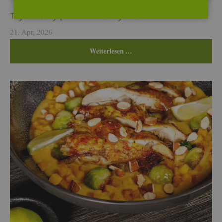
Ta­glia­ta auf ge­pi­ckel­ten Wur­zel­ge­mü­sen
21. Apr, 2026
Wei­ter­le­sen …