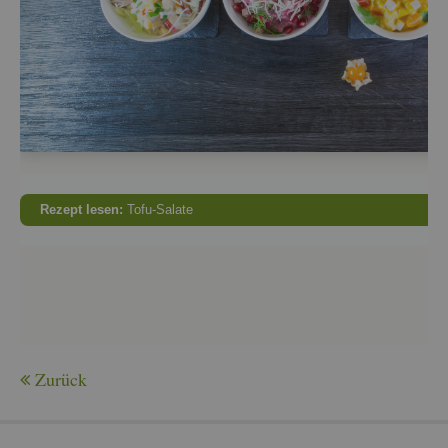
Re­zept lesen:
Tofu-Sa­la­te
Zu­rück