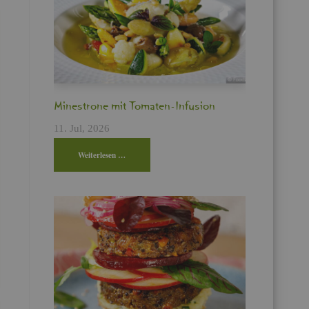
Min­es­tro­ne mit To­ma­ten-In­fu­si­on
11. Jul, 2026
Wei­ter­le­sen …