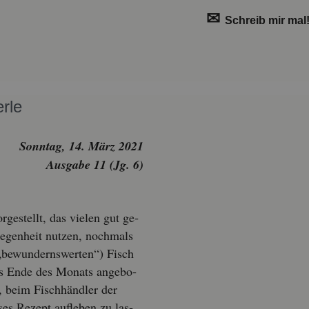
✉
Schreib mir mal
r­le
Sonn­tag, 14. März 2021
Aus­ga­be 11 (Jg. 6)
ge­stellt, das vie­len gut ge­
e­gen­heit nut­zen, noch­mals
„be­wun­derns­wer­ten“) Fisch
is Ende des Mo­nats an­ge­bo­
t, beim Fisch­händ­ler der
ses Re­zept auf­le­ben zu las­