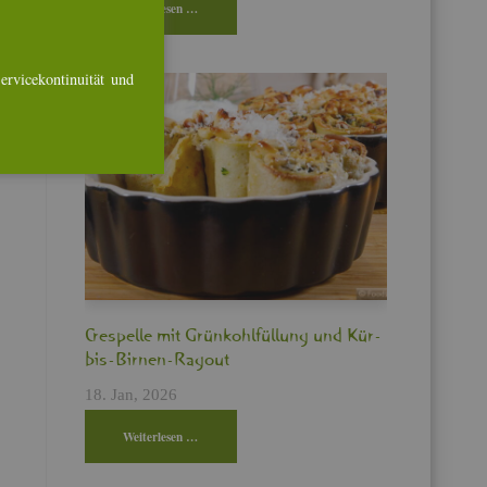
Wei­ter­le­sen …
r­vice­kon­ti­nui­tät und
Cres­pel­le mit Grün­kohl­fül­lung und Kür­
bis-Bir­nen-Ra­gout
18. Jan, 2026
Wei­ter­le­sen …