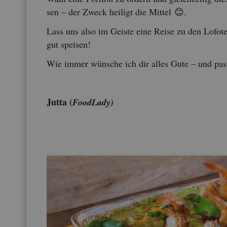
sen – der Zweck hei­ligt die Mit­tel 😊.
Lass uns also im Geis­te eine Reise zu den Lo­fo­t
gut spei­sen!
Wie immer wün­sche ich dir alles Gute – und pass
Jutta (
Food­La­dy)