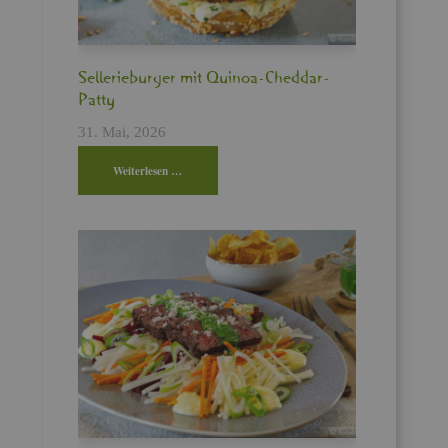
!
Sel­le­rie­bur­ger mit Qui­noa-Ched­dar-
Patty
31. Mai, 2026
Wei­ter­le­sen …