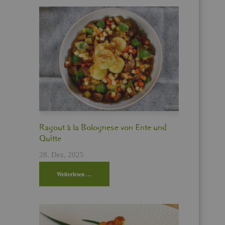
Ra­gout à la Bo­lo­gne­se von Ente und
Quit­te
28. Dez, 2025
Wei­ter­le­sen …