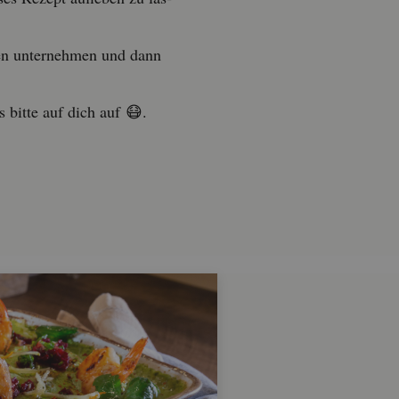
en un­ter­neh­men und dann
 bitte auf dich auf 😷.