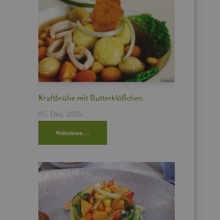
Kraft­brü­he mit But­ter­klö­ßchen
05. Dez, 2025
Wei­ter­le­sen …