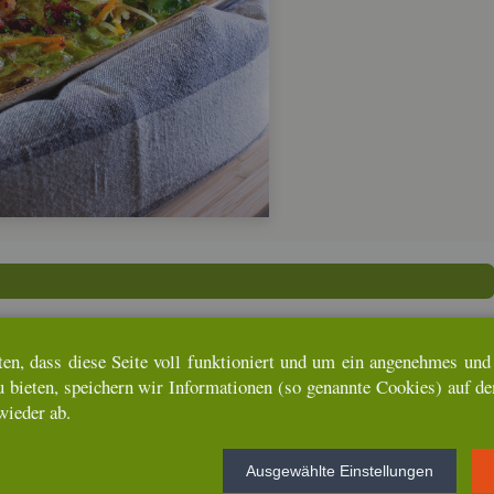
ten, dass diese Seite voll funk­tio­niert und um ein an­ge­neh­mes und u
u bie­ten, spei­chern wir In­for­ma­tio­nen (so ge­nann­te Coo­kies) auf d
wie­der ab.
Aus­ge­wähl­te Ein­stel­lun­gen