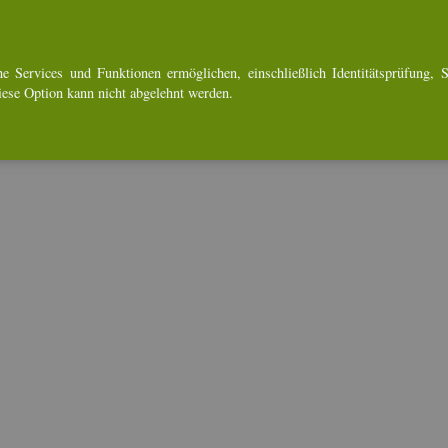
e Ser­vices und Funk­tio­nen er­mög­li­chen, ein­schlie­ß­lich Iden­ti­täts­prü­fung, Se
Diese Op­ti­on kann nicht ab­ge­lehnt wer­den.