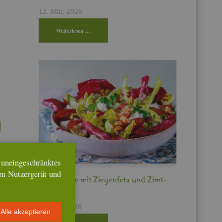
12. Mär, 2026
Wei­ter­le­sen …
n­ein­ge­schränk­tes
em Nut­zer­ge­rät und
Bit­ter­sa­la­te mit Zie­gen­fe­ta und Zimt­
pflau­men
17. Feb, 2026
Alle ak­zep­tie­ren