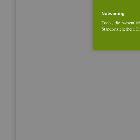
Not­wen­dig
Tools, die we­sent­li­ch
Stand­ort­si­cher­heit. 