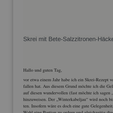
Skrei mit Bete-Salz­zi­tro­nen-Hä­cke
Hallo und guten Tag,
vor etwa einem Jahr habe ich ein Skrei-Re­zept vor­
fal­len hat. Aus die­sem Grund möch­te ich die Ge­l
auf die­sen wun­der­vol­len (fast möch­te ich sagen 
hin­zu­wei­sen. Der „Win­ter­ka­bel­jau“ wird noch b
ten. In­so­fern wäre es doch eine gute Ge­le­gen­hei
Wahl eine Por­ti­on zu or­dern und gleich­zei­tig die­