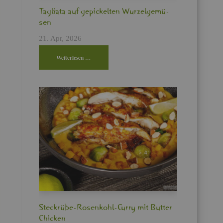
Ta­glia­ta auf ge­pi­ckel­ten Wur­zel­ge­mü­
sen
21. Apr, 2026
Wei­ter­le­sen …
Steck­rü­be-Ro­sen­kohl-Curry mit But­ter
Chi­cken