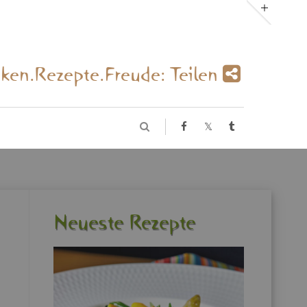
­ken.Re­zep­te.Freu­de: Tei­len
Neu­es­te Re­zep­te