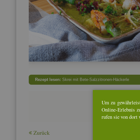
Re­zept lesen:
Skrei mit Bete-Salz­zi­tro­nen-Hä­cker­le
Um zu ge­währ­leis­
On­line-Er­leb­nis z
rufen sie von dort 
Zu­rück