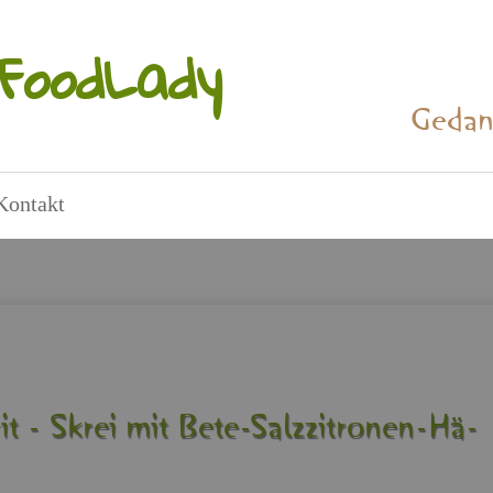
Food­La­dy
Ge­dan
Kon­takt
t - Skrei mit Bete-Salz­zi­tro­nen-Hä­