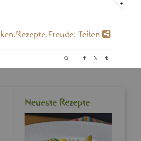
­ken.Re­zep­te.Freu­de: Tei­len
Neu­es­te Re­zep­te