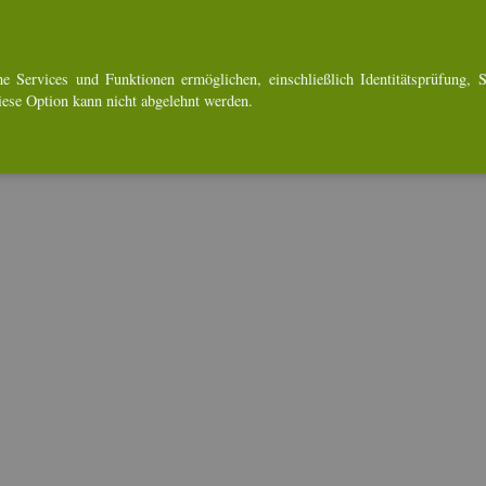
e Ser­vices und Funk­tio­nen er­mög­li­chen, ein­schlie­ß­lich Iden­ti­täts­prü­fung, Se
Diese Op­ti­on kann nicht ab­ge­lehnt wer­den.