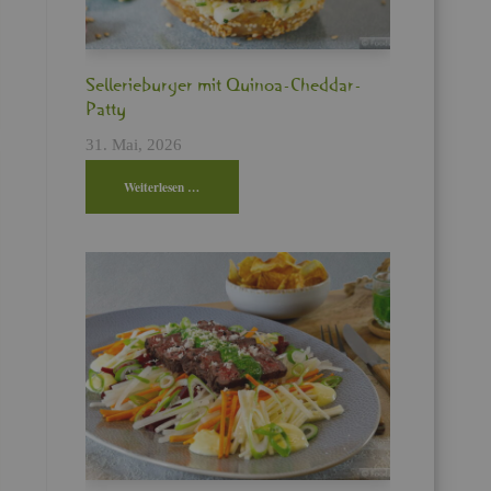
!
Sel­le­rie­bur­ger mit Qui­noa-Ched­dar-
Patty
31. Mai, 2026
Wei­ter­le­sen …