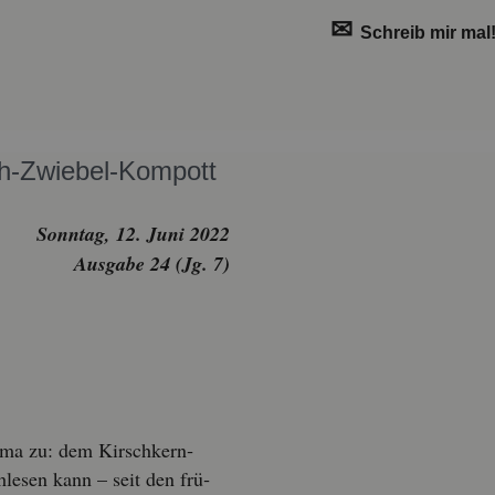
✉
Schreib mir mal
ch-Zwie­bel-Kom­pott
Sonn­tag, 12. Juni 2022
Aus­ga­be 24 (Jg. 7)
ema zu: dem Kirsch­kern­
le­sen kann – seit den frü­