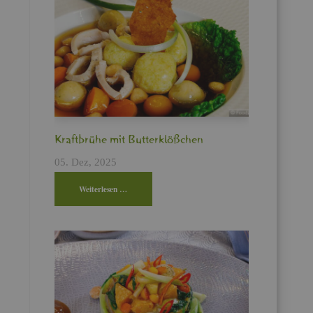
Kraft­brü­he mit But­ter­klö­ßchen
05. Dez, 2025
Wei­ter­le­sen …