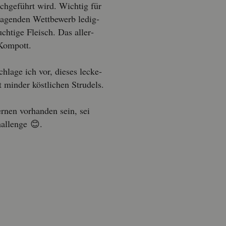
rch­ge­führt wird. Wich­tig für
a­gen­den Wett­be­werb le­dig­
h­ti­ge Fleisch. Das al­ler­
-Kom­pott.
hla­ge ich vor, die­ses le­cke­
t min­der köst­li­chen Stru­dels.
r­nen vor­han­den sein, sei
al­len­ge 😊.