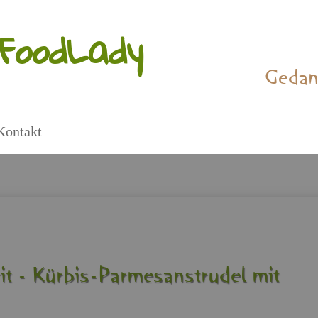
Food­La­dy
Ge­dan
Kon­takt
t - Kür­bis-Par­mes­an­stru­del mit