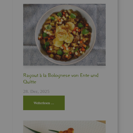
Ra­gout à la Bo­lo­gne­se von Ente und
Quit­te
28. Dez, 2025
Wei­ter­le­sen …