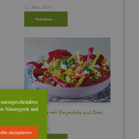
12. Mär, 2026
Wei­ter­le­sen …
n­ein­ge­schränk­tes
em Nut­zer­ge­rät und
Bit­ter­sa­la­te mit Zie­gen­fe­ta und Zimt­
pflau­men
17. Feb, 2026
Alle ak­zep­tie­ren