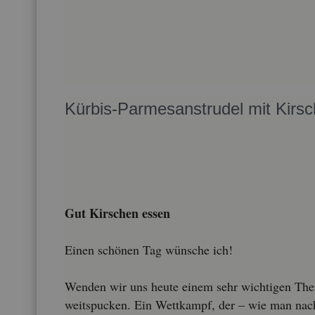
Kür­bis-Par­mes­an­stru­del mit Kirs
Gut Kir­schen essen
Einen schö­nen Tag wün­sche ich!
Wen­den wir uns heute einem sehr wich­ti­gen Th
weitspu­cken. Ein Wett­kampf, der – wie man nach­