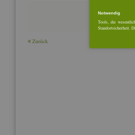
Not­wen­dig
Tools, die we­sent­li­ch
Stand­ort­si­cher­heit. 
Zu­rück