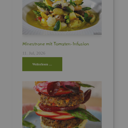
Min­es­tro­ne mit To­ma­ten-In­fu­si­on
11. Jul, 2026
Wei­ter­le­sen …