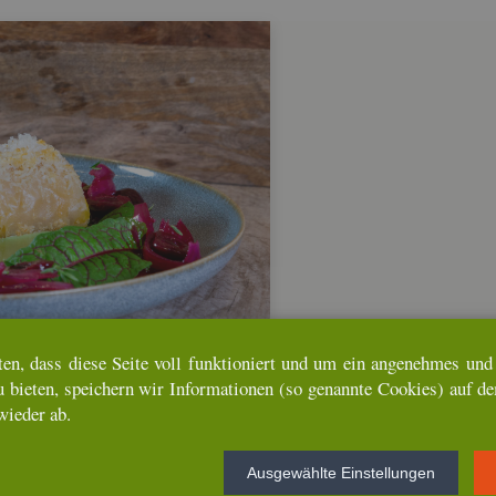
ten, dass diese Seite voll funk­tio­niert und um ein an­ge­neh­mes und u
u bie­ten, spei­chern wir In­for­ma­tio­nen (so ge­nann­te Coo­kies) auf d
wie­der ab.
l-Kom­pott
Aus­ge­wähl­te Ein­stel­lun­gen