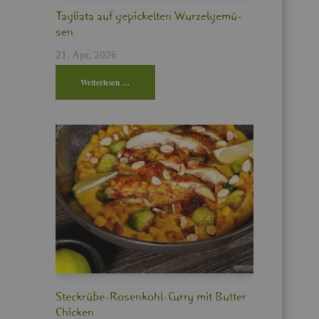
Ta­glia­ta auf ge­pi­ckel­ten Wur­zel­ge­mü­
sen
21. Apr, 2026
Wei­ter­le­sen …
Steck­rü­be-Ro­sen­kohl-Curry mit But­ter
Chi­cken