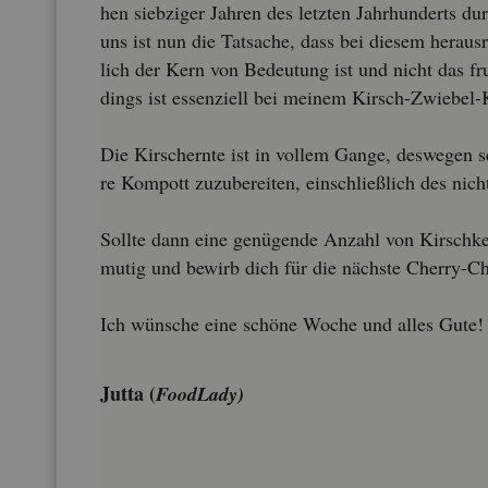
hen sieb­zi­ger Jah­ren des letz­ten Jahr­hun­derts du
uns ist nun die Tat­sa­che, dass bei die­sem her­aus­r
lich der Kern von Be­deu­tung ist und nicht das fruc
dings ist es­sen­zi­ell bei mei­nem Kirsch-Zwie­bel
Die Kir­schern­te ist in vol­lem Gange, des­we­gen sc
re Kom­pott zu­zu­be­rei­ten, ein­schlie­ß­lich des nich
Soll­te dann eine ge­nü­gen­de An­zahl von Kirsch­ke
mutig und be­wirb dich für die nächs­te Cher­ry-Ch
Ich wün­sche eine schö­ne Woche und alles Gute!
Jutta (
Food­La­dy)