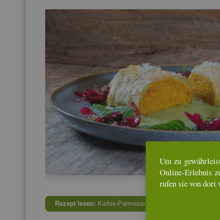
Um zu ge­währ­leis­
On­line-Er­leb­nis z
rufen sie von dort 
Re­zept lesen:
Kür­bis-Par­mes­an­stru­del mit Kirsch-Zwie­be