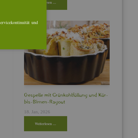
Wei­ter­le­sen …
r­vice­kon­ti­nui­tät und
Cres­pel­le mit Grün­kohl­fül­lung und Kür­
bis-Bir­nen-Ra­gout
18. Jan, 2026
Wei­ter­le­sen …