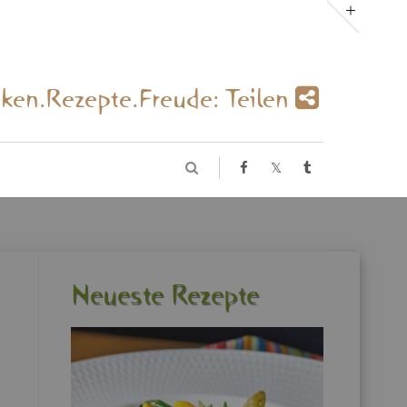
­ken.Re­zep­te.Freu­de: Tei­len
Neu­es­te Re­zep­te