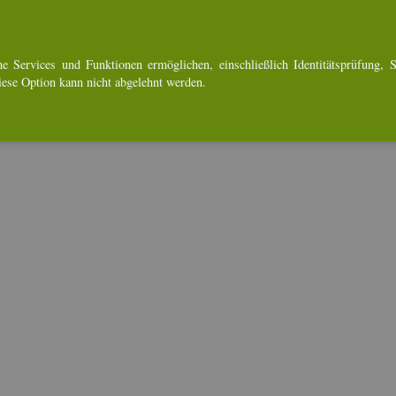
e Ser­vices und Funk­tio­nen er­mög­li­chen, ein­schlie­ß­lich Iden­ti­täts­prü­fung, Se
Diese Op­ti­on kann nicht ab­ge­lehnt wer­den.