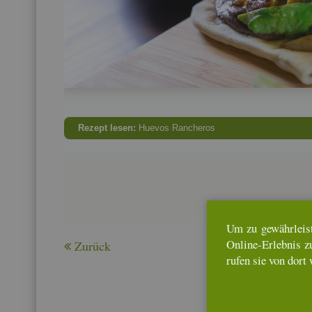
Re­zept lesen:
Hue­vos Ran­che­ros
Um zu ge­währ­leis­
On­line-Er­leb­nis z
Zu­rück
rufen sie von dort 