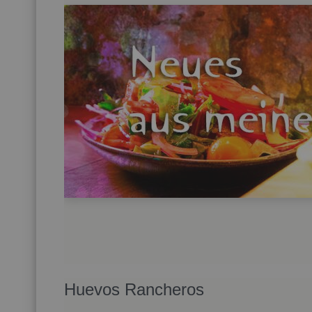
Hue­vos Ran­che­ros