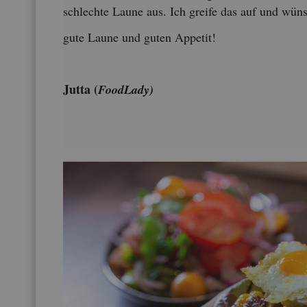
schlech­te Laune aus. Ich grei­fe das auf und wün­sch
gute Laune und guten Ap­pe­tit!
Jutta (
Food­La­dy)