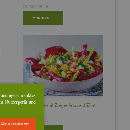
12. Mär, 2026
Wei­ter­le­sen …
n­ein­ge­schränk­tes
em Nut­zer­ge­rät und
Bit­ter­sa­la­te mit Zie­gen­fe­ta und Zimt­
pflau­men
17. Feb, 2026
Alle ak­zep­tie­ren