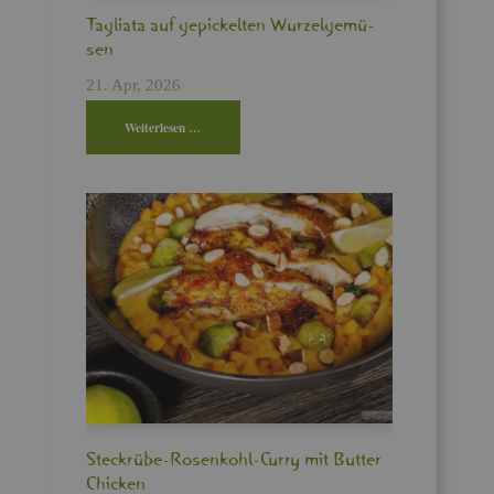
Ta­glia­ta auf ge­pi­ckel­ten Wur­zel­ge­mü­
sen
21. Apr, 2026
Wei­ter­le­sen …
Steck­rü­be-Ro­sen­kohl-Curry mit But­ter
Chi­cken