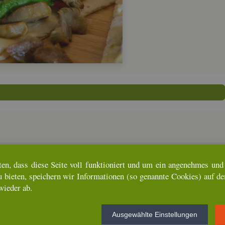
ten, dass diese Seite voll funk­tio­niert und um ein an­ge­neh­mes und u
u bie­ten, spei­chern wir In­for­ma­tio­nen (so ge­nann­te Coo­kies) auf d
wie­der ab.
Aus­ge­wähl­te Ein­stel­lun­gen