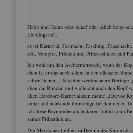
Hallo und Helau oder Alaaf oder Alleh hopp oder
Lieb­lings­ruf),
es ist Kar­ne­val, Fast­nacht, Fa­sching, Faa­se­nach
zen, Vam­pi­re, Prin­zen und Prin­zes­sin­nen und Fan­t
Ich weiß um den Ascher­mitt­woch, wenn der Kop
chen ist er das auch schon in den nächs­ten Stun­d
schwer­li­chen ... Näch­ten wer­den saure He­rin­ge
chen die Run­den und viel­leicht auch den Kopf wie
allen Hard­core-Kar­ne­va­lis­ten meine „Hue­vos Ran
kan­te und stär­ken­de Grund­la­ge für den neuen Ta
ich diese Re­zept­idee als le­cke­ren Im­biss zum Bei
sa­mes Früh­stück an.
Die Me­xi­ka­ner trei­ben zu Be­ginn der Kar­ne­vals