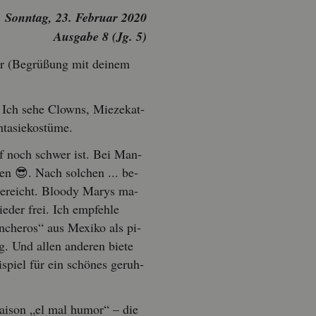
Sonn­tag, 23. Fe­bru­ar 2020
Aus­ga­be 8 (Jg. 5)
 (Be­grü­ßung mit dei­nem
t. Ich sehe Clowns, Mie­ze­kat­
a­sie­kos­tü­me.
f noch schwer ist. Bei Man­
en 😎. Nach sol­chen ... be­
 ge­reicht. Bloo­dy Marys ma­
­der frei. Ich emp­feh­le
­che­ros“ aus Me­xi­ko als pi­
g. Und allen an­de­ren biete
­spiel für ein schö­nes ge­ruh­
­sai­son „el mal humor“ – die