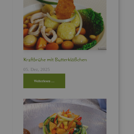
Kraft­brü­he mit But­ter­klö­ßchen
05. Dez, 2025
Wei­ter­le­sen …