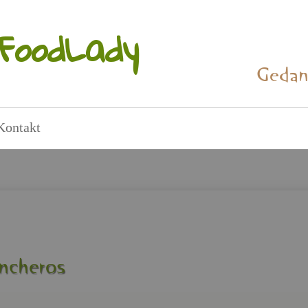
Food­La­dy
Ge­dan
Kon­takt
­che­ros