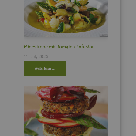
Min­es­tro­ne mit To­ma­ten-In­fu­si­on
11. Jul, 2026
Wei­ter­le­sen …