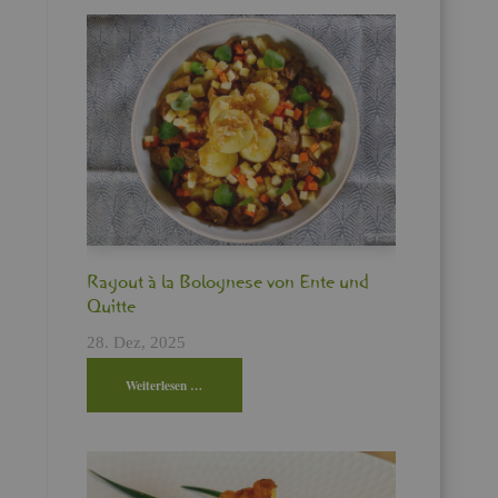
Ra­gout à la Bo­lo­gne­se von Ente und
Quit­te
28. Dez, 2025
Wei­ter­le­sen …