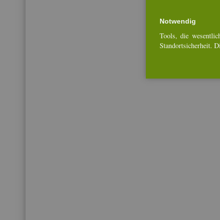
Not­wen­dig
Tools, die we­sent­li­ch
Stand­ort­si­cher­heit. 