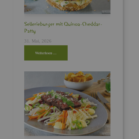
Sel­le­rie­bur­ger mit Qui­noa-Ched­dar-
Patty
31. Mai, 2026
Wei­ter­le­sen …