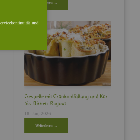
Wei­ter­le­sen …
r­vice­kon­ti­nui­tät und
Cres­pel­le mit Grün­kohl­fül­lung und Kür­
bis-Bir­nen-Ra­gout
18. Jan, 2026
Wei­ter­le­sen …