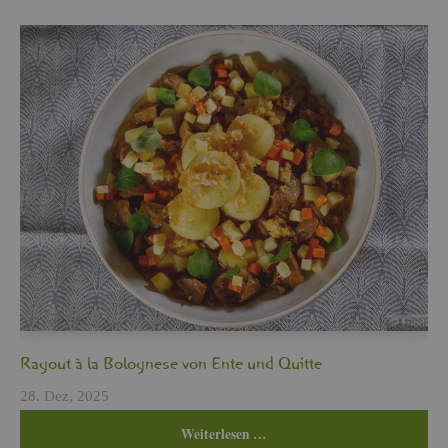
Ra­gout à la Bo­lo­gne­se von Ente und Quit­te
28. Dez, 2025
Wei­ter­le­sen …