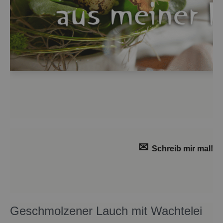
✉
Schreib mir mal!
Ge­schmol­ze­ner Lauch mit Wach­tel­ei