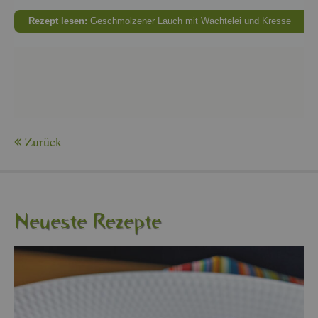
Re­zept lesen:
Ge­schmol­ze­ner Lauch mit Wach­tel­ei und Kres­se
Zu­rück
Neu­es­te Re­zep­te