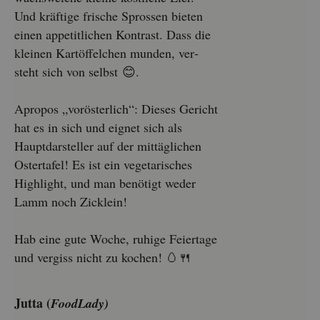
Und kräf­ti­ge fri­sche Spros­sen bie­ten
einen ap­pe­tit­li­chen Kon­trast. Dass die
klei­nen Kart­öf­fel­chen mun­den, ver­
steht sich von selbst 😊.
Apro­pos „vor­ös­ter­lich“: Die­ses Ge­richt
hat es in sich und eig­net sich als
Haupt­dar­stel­ler auf der mit­täg­li­chen
Os­ter­ta­fel! Es ist ein ve­ge­ta­ri­sches
High­light, und man be­nö­tigt weder
Lamm noch Zick­lein!
Hab eine gute Woche, ru­hi­ge Fei­er­ta­ge
und ver­giss nicht zu ko­chen! 🥚🍴
Jutta (
Food­La­dy)