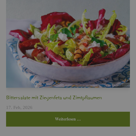
Bit­ter­sa­la­te mit Zie­gen­fe­ta und Zimt­pflau­men
17. Feb, 2026
Wei­ter­le­sen …