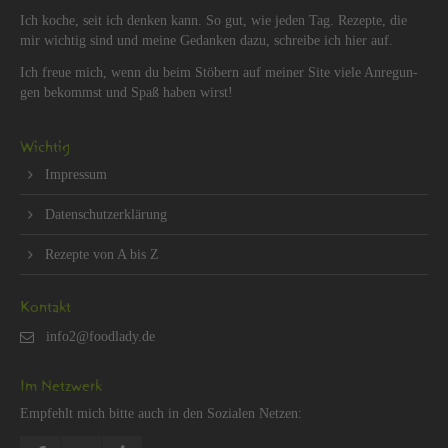
Ich koche, seit ich den­ken kann. So gut, wie jeden Tag. Re­zep­te, die
mir wich­tig sind und meine Ge­dan­ken dazu, schrei­be ich hier auf.
Ich freue mich, wenn du beim Stö­bern auf mei­ner Site viele An­re­gun­
gen be­kommst und Spaß haben wirst!
Wich­tig
Im­pres­sum
Da­ten­schut­z­er­klä­rung
Re­zep­te von A bis Z
Kon­takt
Im Netz­werk
Emp­fehlt mich bitte auch in den So­zia­len Net­zen: