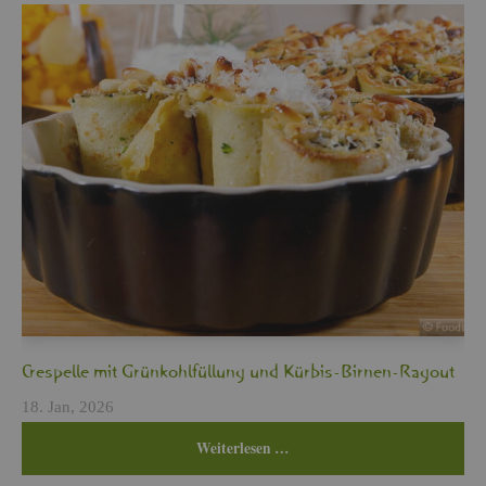
Cres­pel­le mit Grün­kohl­fül­lung und Kür­bis-Bir­nen-Ra­gout
18. Jan, 2026
Wei­ter­le­sen …