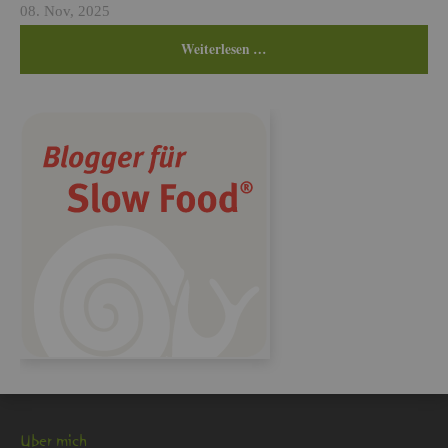
08. Nov, 2025
Wei­ter­le­sen …
Über mich