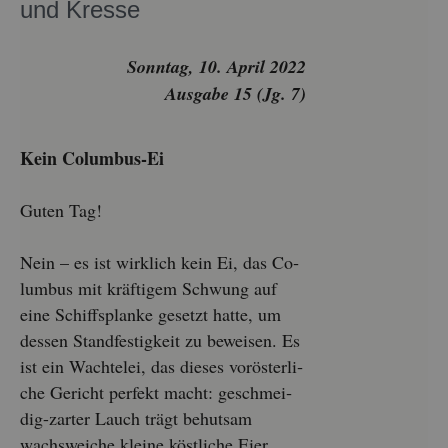
und Kres­se
Sonn­tag, 10. April 2022
Aus­ga­be 15 (Jg. 7)
Kein Co­lum­bus-Ei
Guten Tag!
Nein – es ist wirk­lich kein Ei, das Co­
lum­bus mit kräf­ti­gem Schwung auf
eine Schiffs­plan­ke ge­setzt hatte, um
des­sen Stand­fes­tig­keit zu be­wei­sen. Es
ist ein Wach­tel­ei, das die­ses vor­ös­ter­li­
che Ge­richt per­fekt macht: ge­schmei­
dig-zar­ter Lauch trägt be­hut­sam
wachs­wei­che klei­ne köst­li­che Eier.