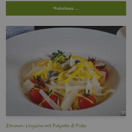
Wei­ter­le­sen …
Zi­tro­nen-Lin­gui­ne mit Pol­pet­te di Pollo