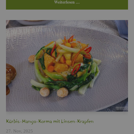
Wei­ter­le­sen …
Kür­bis-Mango-Korma mit Lin­sen-Krap­fen
27. Nov, 2025