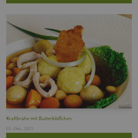
Kraft­brü­he mit But­ter­klö­ßchen
05. Dez, 2025