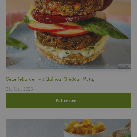
Sel­le­rie­bur­ger mit Qui­noa-Ched­dar-Patty
31. Mai, 2026
Wei­ter­le­sen …