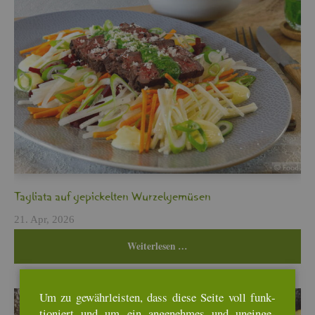
Ta­glia­ta auf ge­pi­ckel­ten Wur­zel­ge­mü­sen
21. Apr, 2026
Wei­ter­le­sen …
Um zu ge­währ­leis­ten, dass diese Seite voll funk­
tio­niert und um ein an­ge­neh­mes und un­ein­ge­