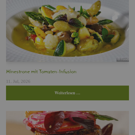
Min­es­tro­ne mit To­ma­ten-In­fu­si­on
11. Jul, 2026
Wei­ter­le­sen …