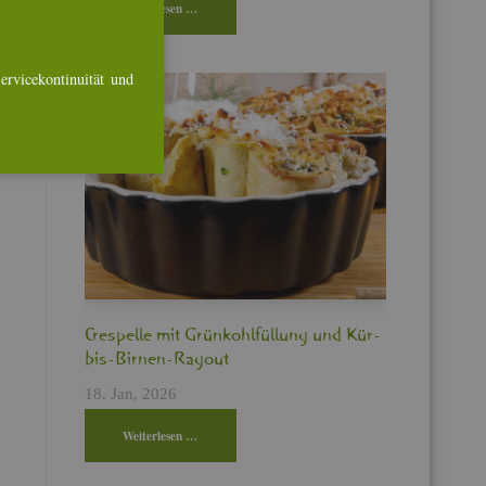
Wei­ter­le­sen …
r­vice­kon­ti­nui­tät und
Cres­pel­le mit Grün­kohl­fül­lung und Kür­
bis-Bir­nen-Ra­gout
18. Jan, 2026
Wei­ter­le­sen …