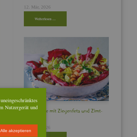
12. Mär, 2026
Wei­ter­le­sen …
n­ein­ge­schränk­tes
em Nut­zer­ge­rät und
Bit­ter­sa­la­te mit Zie­gen­fe­ta und Zimt­
pflau­men
17. Feb, 2026
Alle ak­zep­tie­ren