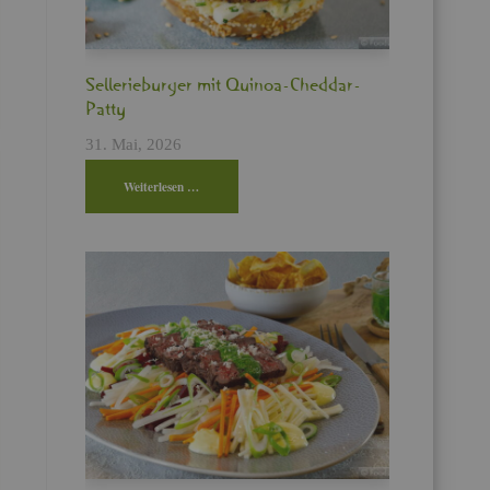
!
Sel­le­rie­bur­ger mit Qui­noa-Ched­dar-
Patty
31. Mai, 2026
Wei­ter­le­sen …