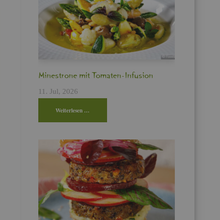
Min­es­tro­ne mit To­ma­ten-In­fu­si­on
11. Jul, 2026
Wei­ter­le­sen …