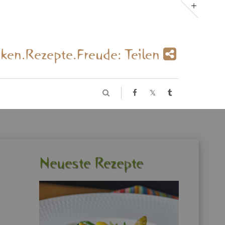
­ken.Re­zep­te.Freu­de: Tei­len
Neu­es­te Re­zep­te