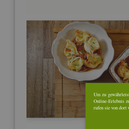
Um zu ge­währ­leis­
On­line-Er­leb­nis z
rufen sie von dort 