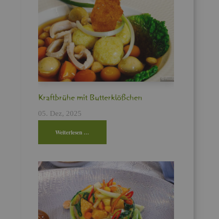
Kraft­brü­he mit But­ter­klö­ßchen
05. Dez, 2025
Wei­ter­le­sen …