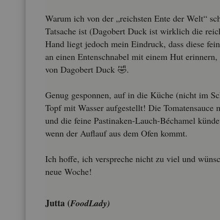
Warum ich von der „reichs­ten Ente der Welt“ sch
Tat­sa­che ist (Da­go­bert Duck ist wirk­lich die rei
Hand liegt je­doch mein Ein­druck, dass diese fei­
an einen En­ten­schna­bel mit einem Hut er­in­nern,
von Da­go­bert Duck 🤣.
Genug ge­spon­nen, auf in die Küche (nicht im Sc
Topf mit Was­ser auf­ge­stellt! Die To­ma­ten­sauce 
und die feine Pas­ti­na­ken-Lauch-Bé­cha­mel kün­d
wenn der Auf­lauf aus dem Ofen kommt.
Ich hoffe, ich ver­spre­che nicht zu viel und wün­s
neue Woche!
Jutta (
Food­La­dy)