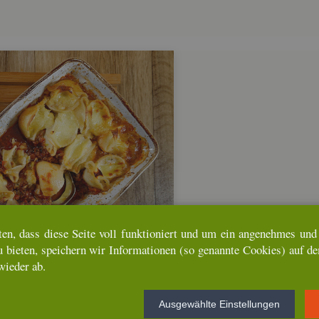
ten, dass diese Seite voll funk­tio­niert und um ein an­ge­neh­mes und u
u bie­ten, spei­chern wir In­for­ma­tio­nen (so ge­nann­te Coo­kies) auf d
wie­der ab.
Aus­ge­wähl­te Ein­stel­lun­gen