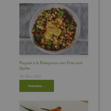
Ra­gout à la Bo­lo­gne­se von Ente und
Quit­te
28. Dez, 2025
Wei­ter­le­sen …