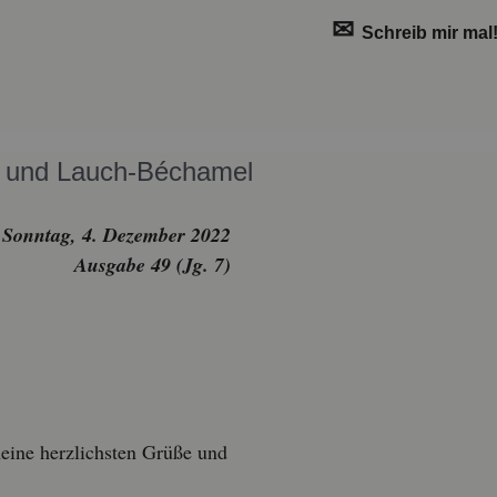
✉
Schreib mir mal
ken und Lauch-Bé­cha­mel
Sonn­tag, 4. De­zem­ber 2022
Aus­ga­be 49 (Jg. 7)
eine herz­lichs­ten Grüße und