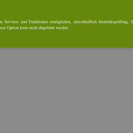
uch-Bé­cha­mel
e Ser­vices und Funk­tio­nen er­mög­li­chen, ein­schlie­ß­lich Iden­ti­täts­prü­fung, Se
Diese Op­ti­on kann nicht ab­ge­lehnt wer­den.