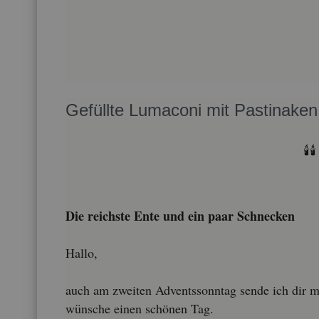
Ge­füll­te Lu­ma­co­ni mit Pas­ti­na­
🕯️🕯️
Die reichs­te Ente und ein paar Schne­cken
Hallo,
auch am zwei­ten Ad­vents­sonn­tag sende ich dir m
wün­sche einen schö­nen Tag.