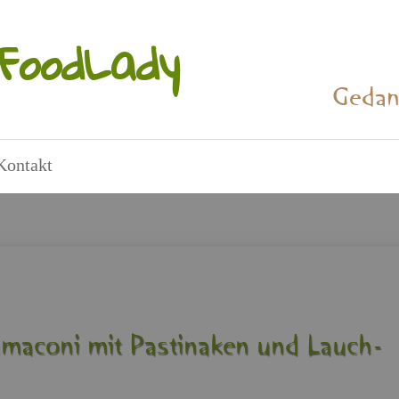
Food­La­dy
Ge­dan
Kon­takt
­ma­co­ni mit Pas­ti­na­ken und Lauch-