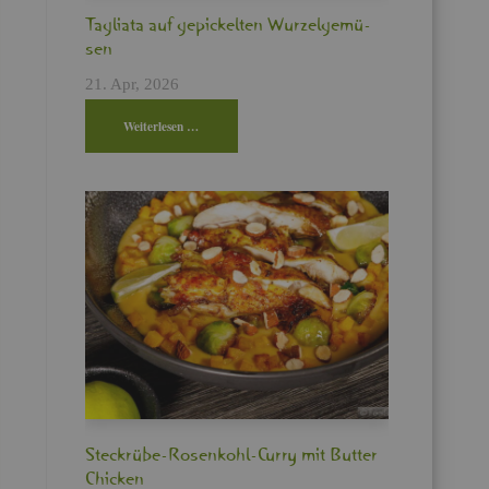
Ta­glia­ta auf ge­pi­ckel­ten Wur­zel­ge­mü­
sen
21. Apr, 2026
Wei­ter­le­sen …
Steck­rü­be-Ro­sen­kohl-Curry mit But­ter
Chi­cken