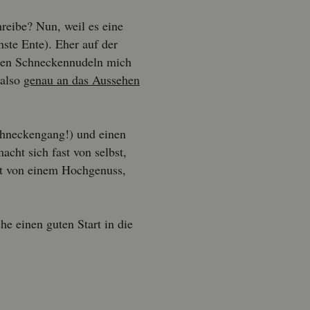
rei­be? Nun, weil es eine
chs­te Ente). Eher auf der
nen Schne­cken­nu­deln mich
 also
genau an das Aus­se­hen
hne­cken­gang!) und einen
macht sich fast von selbst,
et von einem Hoch­ge­nuss,
che einen guten Start in die