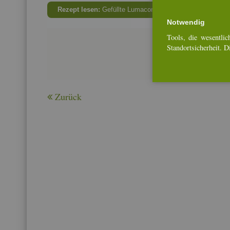
Re­zept lesen:
Ge­füll­te Lu­ma­co­ni mit Pas­ti­na­ken und La
Not­wen­dig
Tools, die we­sent­li­ch
Stand­ort­si­cher­heit. 
Zu­rück