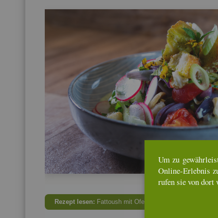
Um zu ge­währ­leis­
On­line-Er­leb­nis z
rufen sie von dort 
Re­zept lesen:
Fat­toush mit Ofen­ge­mü­se