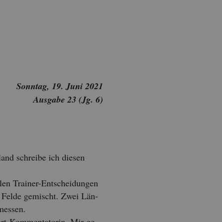
Sonn­tag, 19. Juni 2021
Aus­ga­be 23 (Jg. 6)
and schrei­be ich die­sen
en Trai­ner-Ent­schei­dun­gen
em Felde ge­mischt. Zwei Län­
mes­sen.
t-Kom­men­ta­to­rin. Mir ge­