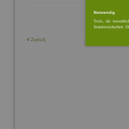
Not­wen­dig
Tools, die we­sent­li­ch
Stand­ort­si­cher­heit. 
Zu­rück