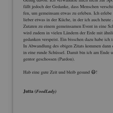
fällt je­doch der Ge­dan­ke, dass Men­schen ver­schie
fen, um ge­mein­sam etwas zu er­le­ben. Ich er­le­b
lie­ber etwas in der Küche, in der ich auch heute 
Zu­ta­ten zu einem ge­mein­sa­men Event in eine Sc
wird zudem in vie­len Län­dern der Erde mit ähn­l
ge­dan­ken ver­speist. Ein biss­chen dazu habe ich 
In Ab­wand­lung des obi­gen Zi­tats kom­men dann ec
in eine runde Schüs­sel. Damit bin ich am Ende un
gen­tor ge­schos­sen (Par­don).
Hab eine gute Zeit und bleib ge­sund 😷!
Jutta (
Food­La­dy)