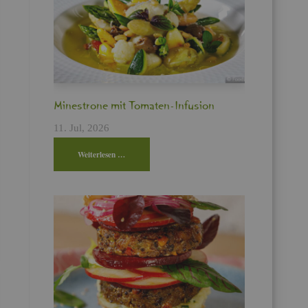
Min­es­tro­ne mit To­ma­ten-In­fu­si­on
11. Jul, 2026
Wei­ter­le­sen …
!