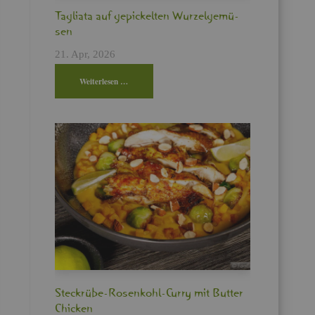
Ta­glia­ta auf ge­pi­ckel­ten Wur­zel­ge­mü­
sen
21. Apr, 2026
Wei­ter­le­sen …
Steck­rü­be-Ro­sen­kohl-Curry mit But­ter
Chi­cken