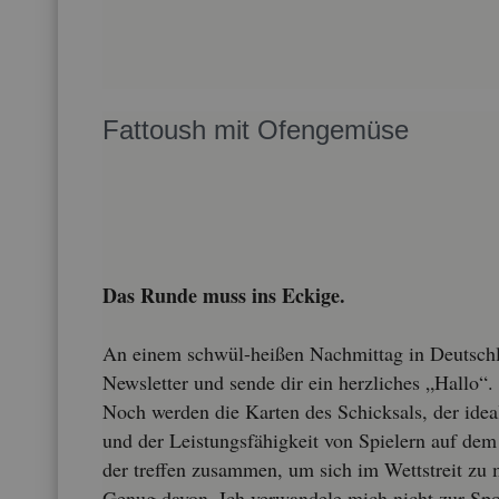
Fat­toush mit Ofen­ge­mü­se
Das Runde muss ins Ecki­ge.
An einem schwül-hei­ßen Nach­mit­tag in Deutsch­l
News­let­ter und sende dir ein herz­li­ches „Hallo“.
Noch wer­den die Kar­ten des Schick­sals, der idea­l
und der Leis­tungs­fä­hig­keit von Spie­lern auf d
der tref­fen zu­sam­men, um sich im Wett­streit zu 
Genug davon. Ich ver­wan­de­le mich nicht zur Spor