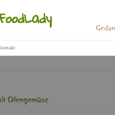
Food­La­dy
Ge­dan
Kon­takt
it Ofen­ge­mü­se