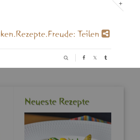
­ken.Re­zep­te.Freu­de: Tei­len
Neu­es­te Re­zep­te