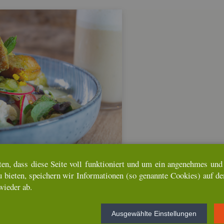
ten, dass diese Seite voll funk­tio­niert und um ein an­ge­neh­mes und u
u bie­ten, spei­chern wir In­for­ma­tio­nen (so ge­nann­te Coo­kies) auf d
wie­der ab.
Aus­ge­wähl­te Ein­stel­lun­gen