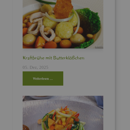
Kraft­brü­he mit But­ter­klö­ßchen
05. Dez, 2025
Wei­ter­le­sen …