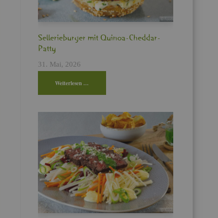
Sel­le­rie­bur­ger mit Qui­noa-Ched­dar-
Patty
31. Mai, 2026
Wei­ter­le­sen …