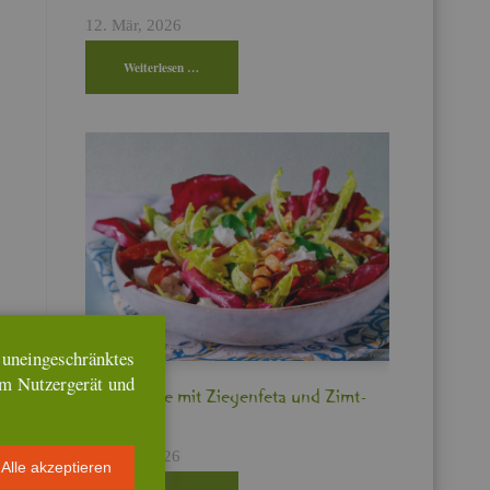
12. Mär, 2026
Wei­ter­le­sen …
n­ein­ge­schränk­tes
em Nut­zer­ge­rät und
Bit­ter­sa­la­te mit Zie­gen­fe­ta und Zimt­
pflau­men
17. Feb, 2026
Alle ak­zep­tie­ren