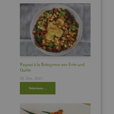
Ra­gout à la Bo­lo­gne­se von Ente und
Quit­te
28. Dez, 2025
Wei­ter­le­sen …