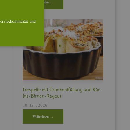
Wei­ter­le­sen …
r­vice­kon­ti­nui­tät und
Cres­pel­le mit Grün­kohl­fül­lung und Kür­
bis-Bir­nen-Ra­gout
18. Jan, 2026
Wei­ter­le­sen …