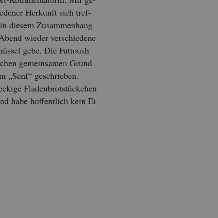
­de­ner Her­kunft sich tref­
e in die­sem Zu­sam­men­hang
Abend wie­der ver­schie­de­ne
hüs­sel gebe. Die Fat­toush
i­chen ge­mein­sa­men Grund­
im „Senf“ ge­schrie­ben.
ki­ge Fla­den­brot­stück­chen
d habe hof­fent­lich kein Ei­