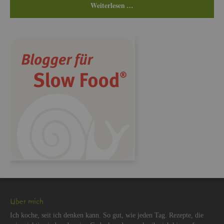
Wei­ter­le­sen …
Über mich
Ich koche, seit ich den­ken kann. So gut, wie jeden Tag. Re­zep­te, die