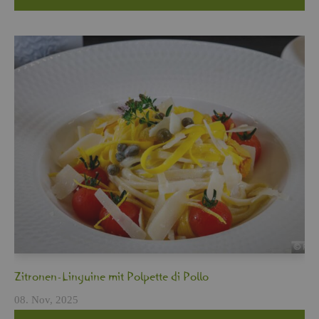
Zi­tro­nen-Lin­gui­ne mit Pol­pet­te di Pollo
08. Nov, 2025