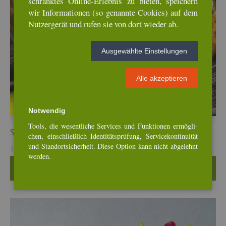
schränk­tes On­line-Er­leb­nis zu bie­ten, spei­chern
wir In­for­ma­tio­nen (so ge­nann­te Coo­kies) auf dem
Nut­zer­ge­rät und rufen sie von dort wie­der ab.
Aus­ge­wähl­te Ein­stel­lun­gen
Alle ak­zep­tie­ren
Not­wen­dig
Tools, die we­sent­li­che Ser­vices und Funk­tio­nen er­mög­li­
Steck­rü­be-Ro­sen­kohl-Curry mit But­ter Chi­cken
chen, ein­schlie­ß­lich Iden­ti­täts­prü­fung, Ser­vice­kon­ti­nui­tät
und Stand­ort­si­cher­heit. Diese Op­ti­on kann nicht ab­ge­lehnt
12. Mär, 2026
wer­den.
Wei­ter­le­sen …