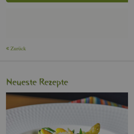
Zu­rück
Neu­es­te Re­zep­te