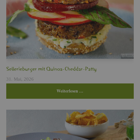
Sel­le­rie­bur­ger mit Qui­noa-Ched­dar-Patty
31. Mai, 2026
Wei­ter­le­sen …