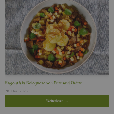
Ra­gout à la Bo­lo­gne­se von Ente und Quit­te
28. Dez, 2025
Wei­ter­le­sen …