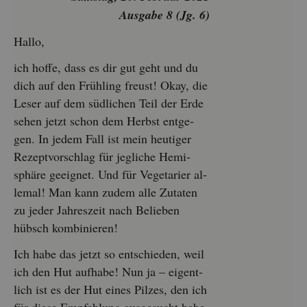
Aus­ga­be 8 (Jg. 6)
Hallo,
ich hoffe, dass es dir gut geht und du
dich auf den Früh­ling freust! Okay, die
Leser auf dem süd­li­chen Teil der Erde
sehen jetzt schon dem Herbst ent­ge­
gen. In jedem Fall ist mein heu­ti­ger
Re­zept­vor­schlag für jeg­li­che He­mi­
sphä­re ge­eig­net. Und für Ve­ge­ta­ri­er al­
le­mal! Man kann zudem alle Zu­ta­ten
zu jeder Jah­res­zeit nach Be­lie­ben
hübsch kom­bi­nie­ren!
Ich habe das jetzt so ent­schie­den, weil
ich den Hut auf­ha­be! Nun ja – ei­gent­
lich ist es der Hut eines Pil­zes, den ich