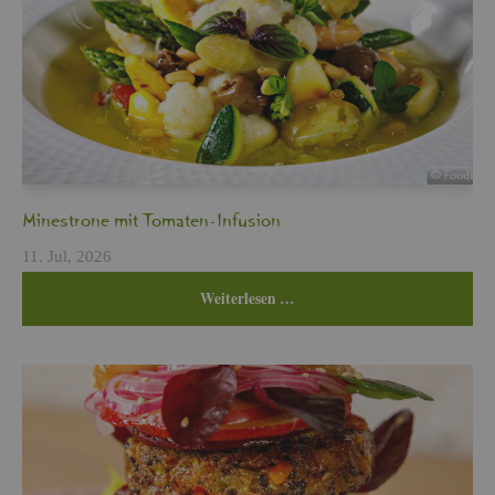
Min­es­tro­ne mit To­ma­ten-In­fu­si­on
11. Jul, 2026
Wei­ter­le­sen …