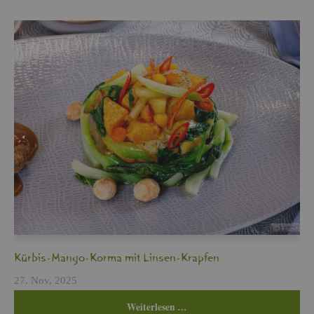
Kür­bis-Mango-Korma mit Lin­sen-Krap­fen
27. Nov, 2025
Wei­ter­le­sen …