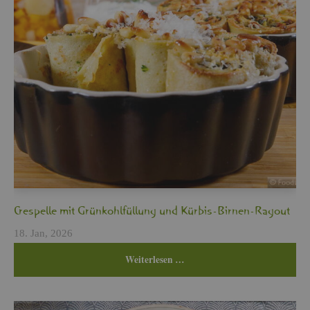
Cres­pel­le mit Grün­kohl­fül­lung und Kür­bis-Bir­nen-Ra­gout
18. Jan, 2026
Wei­ter­le­sen …