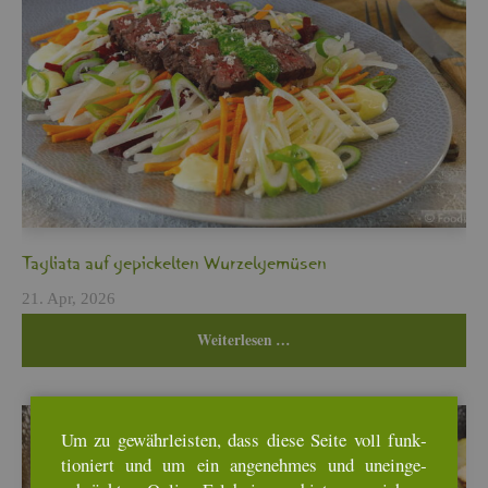
Ta­glia­ta auf ge­pi­ckel­ten Wur­zel­ge­mü­sen
21. Apr, 2026
Wei­ter­le­sen …
Um zu ge­währ­leis­ten, dass diese Seite voll funk­
tio­niert und um ein an­ge­neh­mes und un­ein­ge­