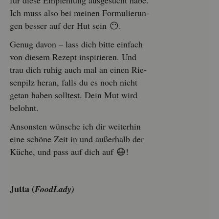
für diese Emp­feh­lung aus­ge­sucht habe.
Ich muss also bei mei­nen For­mu­lie­run­
gen bes­ser auf der Hut sein 😶.
Genug davon – lass dich bitte ein­fach
von die­sem Re­zept in­spi­rie­ren. Und
trau dich ruhig auch mal an einen Rie­
sen­pilz heran, falls du es noch nicht
getan haben soll­test. Dein Mut wird
be­lohnt.
An­sons­ten wün­sche ich dir wei­ter­hin
eine schö­ne Zeit in und au­ßer­halb der
Küche, und pass auf dich auf 😷!
Jutta (
Food­La­dy)