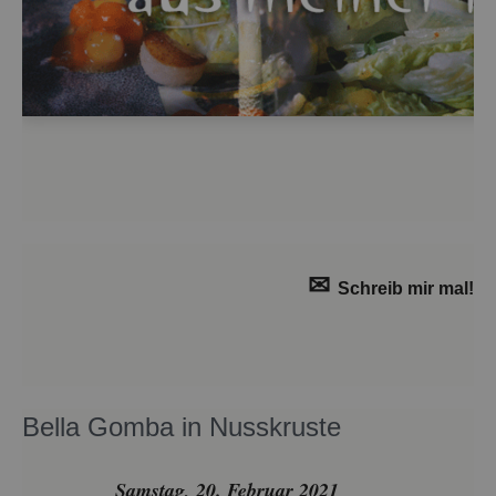
✉
Schreib mir mal!
Bella Gomba in Nuss­krus­te
Sams­tag, 20. Fe­bru­ar 2021