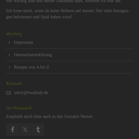
mir wich­tig sind und meine Ge­dan­ken dazu, schrei­be ich hier auf.
Ich freue mich, wenn du beim Stö­bern auf mei­ner Site viele An­re­gun­
gen be­kommst und Spaß haben wirst!
Wich­tig
Im­pres­sum
Da­ten­schut­z­er­klä­rung
Re­zep­te von A bis Z
Kon­takt
Im Netz­werk
Emp­fehlt mich bitte auch in den So­zia­len Net­zen: