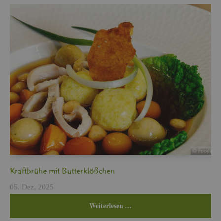
Kraft­brü­he mit But­ter­klö­ßchen
05. Dez, 2025
Wei­ter­le­sen …