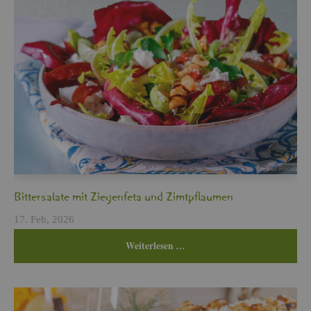
Bit­ter­sa­la­te mit Zie­gen­fe­ta und Zimt­pflau­men
17. Feb, 2026
Wei­ter­le­sen …