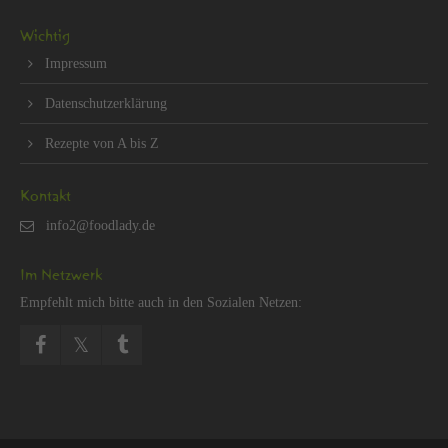
Wich­tig
Im­pres­sum
Da­ten­schut­z­er­klä­rung
Re­zep­te von A bis Z
Kon­takt
Im Netz­werk
Emp­fehlt mich bitte auch in den So­zia­len Net­zen: