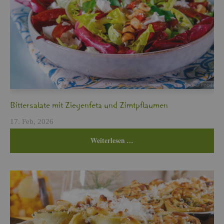
Bit­ter­sa­la­te mit Zie­gen­fe­ta und Zimt­pflau­men
17. Feb, 2026
Wei­ter­le­sen …