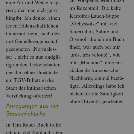
als Vor­spei­se. Mehr dazu
eine Art und Weise in­spi­
im Re­zept­teil. Die kalte
riert, der man sich gern
Kar­tof­fel-Lauch-Suppe
hin­gibt. Ich denke, einen
„Vichys­soise“ mit viel
jeden lei­den­schaft­li­chen
Sauer­rahm, Sahne und
Gour­met, nein, auch den
Oi­ven­öl, die ich im Buch
mit Ge­nie­ße­r­ei­gen­schaft
finde, war auch bei mir
ge­seg­ne­ten „Nor­males­
„très, très ve­lou­té“, wie
ser“, zieht es nun end­gül­
mir „Ma­dame“, eine ent­
tig an den Ti­cket­schal­ter,
zü­cken­de fran­zö­si­sche
der ihm ohne Um­stän­de
Nach­ba­rin, ein­mal be­stä­
ein TGV-Bil­lett in die
tig­te. Al­ler­dings habe ich
Stadt der ku­li­na­ri­schen
bis­her für die Sam­tig­keit
Ver­zü­ckung of­fe­riert!
ohne Oli­ven­öl ge­ar­bei­tet.
An­re­gun­gen aus der
Bras­se­rie­kü­che
In Tim Raues Buch tref­fe
ich auf viel Neu­land, aber