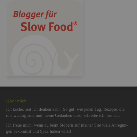
Über mich
Ich koche, seit ich den­ken kann. So gut, wie jeden Tag. Re­zep­te, die
mir wich­tig sind und meine Ge­dan­ken dazu, schrei­be ich hier auf.
Ich freue mich, wenn du beim Stö­bern auf mei­ner Site viele An­re­gun­
gen be­kommst und Spaß haben wirst!