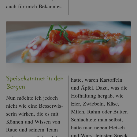
auch für mich Be­kann­tes.
Spei­se­kam­mer in den
hatte, waren Kar­tof­feln
Ber­gen
und Äpfel. Dazu, was die
Hof­hal­tung her­gab, wie
Nun möch­te ich je­doch
Eier, Zwie­beln, Käse,
nicht wie eine Bes­ser­wis­
Milch, Rahm oder But­ter.
se­rin wir­ken, die es mit
Schlach­te­te man selbst,
Kön­nen und Wis­sen von
hatte man neben Fleisch
Raue und sei­nem Team
und Wurst feins­ten Speck