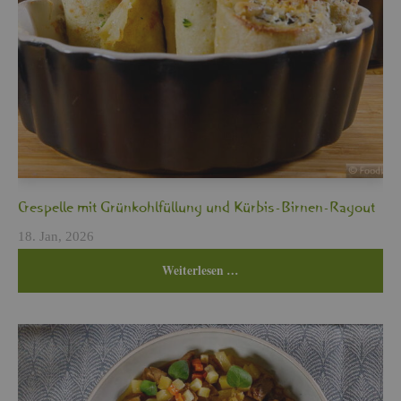
Cres­pel­le mit Grün­kohl­fül­lung und Kür­bis-Bir­nen-Ra­gout
18. Jan, 2026
Wei­ter­le­sen …