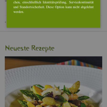
tua­li­siert.
chen, ein­schlie­ß­lich Iden­ti­täts­prü­fung, Ser­vice­kon­ti­nui­tät
und Stand­ort­si­cher­heit. Diese Op­ti­on kann nicht ab­ge­lehnt
wer­den.
ZU­RÜCK
Neu­es­te Re­zep­te