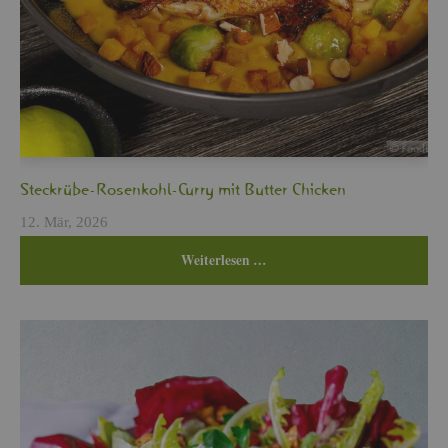
Steck­rü­be-Ro­sen­kohl-Curry mit But­ter Chi­cken
12. Mär, 2026
Wei­ter­le­sen …