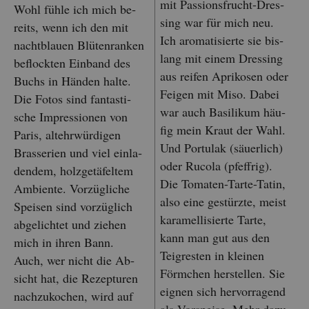
mit Pas­si­ons­frucht-Dres­
Wohl fühle ich mich be­
sing war für mich neu.
reits, wenn ich den mit
Ich aro­ma­ti­sier­te sie bis­
nacht­blau­en Blü­ten­ran­ken
lang mit einem Dres­sing
be­flock­ten Ein­band des
aus rei­fen Apri­ko­sen oder
Buchs in Hän­den halte.
Fei­gen mit Miso. Dabei
Die Fotos sind fan­tas­ti­
war auch Ba­si­li­kum häu­
sche Im­pres­sio­nen von
fig mein Kraut der Wahl.
Paris, alt­ehr­wür­di­gen
Und Por­tu­lak (säu­er­lich)
Bras­se­ri­en und viel ein­la­
oder Ru­co­la (pfeff­rig).
den­dem, holz­ge­tä­fel­tem
Die To­ma­ten-Tarte-Tatin,
Am­bi­en­te. Vor­züg­li­che
also eine ge­stürz­te, meist
Spei­sen sind vor­züg­lich
ka­ra­mel­li­sier­te Tarte,
ab­ge­lich­tet und zie­hen
kann man gut aus den
mich in ihren Bann.
Tei­gres­ten in klei­nen
Auch, wer nicht die Ab­
Förm­chen her­stel­len. Sie
sicht hat, die Re­zep­tu­ren
eig­nen sich her­vor­ra­gend
nach­zu­ko­chen, wird auf