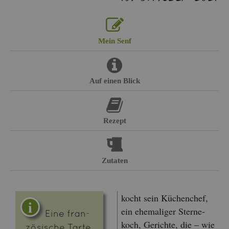
Mein Senf
Auf einen Blick
Re­zept
Zu­ta­ten
kocht sein Kü­chen­chef,
ein ehe­ma­li­ger Ster­ne­
Eine fran­
koch, Ge­rich­te, die – wie
zö­si­sche Tarte