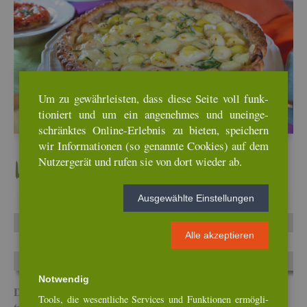
Um zu ge­währ­leis­ten, dass diese Seite voll funk­
tio­niert und um ein an­ge­neh­mes und un­ein­ge­
schränk­tes On­line-Er­leb­nis zu bie­ten, spei­chern
wir In­for­ma­tio­nen (so ge­nann­te Coo­kies) auf dem
Nut­zer­ge­rät und rufen sie von dort wie­der ab.
Li­te­ra­tur
Aus­ge­wähl­te Ein­stel­lun­gen
Titel:
Tim Raue – Re­zep­te aus der Bras­se­rie
Autor:
Tim Raue
Alle ak­zep­tie­ren
Er­schei­nungs­jahr:
2020
Ver­lag:
Callw­ey, Mün­chen
Not­wen­dig
Diese Seite wurde zu­letzt am 10.10.2021 um 11:52 Uhr ak­
Tools, die we­sent­li­che Ser­vices und Funk­tio­nen er­mög­li­