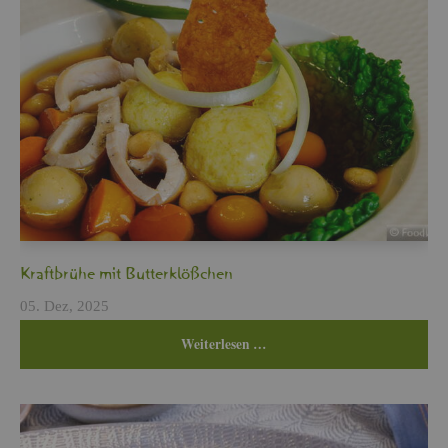
Kraft­brü­he mit But­ter­klö­ßchen
05. Dez, 2025
Wei­ter­le­sen …