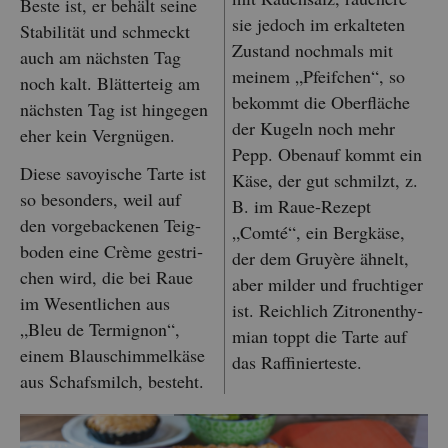
Beste ist, er be­hält seine
sie je­doch im er­kal­te­ten
Sta­bi­li­tät und schmeckt
Zu­stand noch­mals mit
auch am nächs­ten Tag
mei­nem „Pfeif­chen“, so
noch kalt. Blät­ter­teig am
be­kommt die Ober­flä­che
nächs­ten Tag ist hin­ge­gen
der Ku­geln noch mehr
eher kein Ver­gnü­gen.
Pepp. Oben­auf kommt ein
Diese sa­voy­ische Tarte ist
Käse, der gut schmilzt, z.
so be­son­ders, weil auf
B. im Raue-Re­zept
den vor­ge­ba­cke­nen Teig­
„Comté“, ein Berg­kä­se,
bo­den eine Crème ge­stri­
der dem Gruyè­re äh­nelt,
chen wird, die bei Raue
aber mil­der und fruch­ti­ger
im We­sent­li­chen aus
ist. Reich­lich Zi­tro­nen­thy­
„Bleu de Ter­mi­gnon“,
mi­an toppt die Tarte auf
einem Blau­schim­mel­kä­se
das Raf­fi­nier­tes­te.
aus Schafs­milch, be­steht.