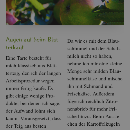
Augen auf beim Blät­
Da wir es mit dem Blau­
ter­kauf
schim­mel und der Schafs­
milch nicht so haben,
Eine Tarte be­steht für
nehme ich mir eine klei­ne
mich klas­sisch aus Blät­
Menge sehr mil­den Blau­
ter­teig, den ich der lan­gen
schim­mel­kä­se und mi­sche
Ar­beits­pro­ze­dur wegen
ihn mit Schmand und
immer fer­tig kaufe. Es
Frisch­kä­se. Au­ßer­dem
gibt ei­ni­ge we­ni­ge Pro­
füge ich reich­lich Zi­tro­
duk­te, bei denen ich sage,
nen­ab­rieb für mehr Fri­
der Auf­wand lohnt sich
sche hinzu. Beim Aus­ste­
kaum. Vor­aus­ge­setzt, dass
chen der Kar­tof­fel­ku­geln
der Teig aus bes­ten