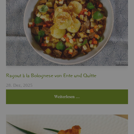
Ra­gout à la Bo­lo­gne­se von Ente und Quit­te
28. Dez, 2025
Wei­ter­le­sen …