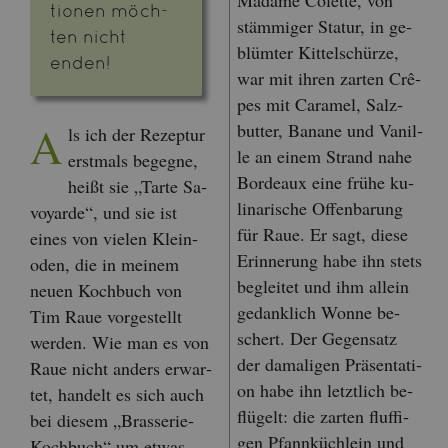
tio­nen möch­
stäm­mi­ger Sta­tur, in ge­
ten nicht
blüm­ter Kit­tel­schür­ze,
enden!
war mit ihren zar­ten Crê­
pes mit Ca­ra­mel, Salz­
A
but­ter, Ba­na­ne und Va­nil­
ls ich der Re­zep­tur
le an einem Strand nahe
erst­mals be­geg­ne,
Bor­deaux eine frühe ku­
heißt sie „Tarte Sa­
li­na­ri­sche Of­fen­ba­rung
voy­ar­de“, und sie ist
für Raue. Er sagt, diese
eines von vie­len Klein­
Er­in­ne­rung habe ihn stets
oden, die in mei­nem
be­glei­tet und ihm al­lein
neuen Koch­buch von
ge­dank­lich Wonne be­
Tim Raue vor­ge­stellt
schert. Der Ge­gen­satz
wer­den. Wie man es von
der da­ma­li­gen Prä­sen­ta­ti­
Raue nicht an­ders er­war­
on habe ihn letzt­lich be­
tet, han­delt es sich auch
flü­gelt: die zar­ten fluf­fi­
bei die­sem „Bras­se­rie-
gen Pfann­küch­lein und
Koch­buch“ um etwas