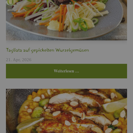
Ta­glia­ta auf ge­pi­ckel­ten Wur­zel­ge­mü­sen
21. Apr, 2026
Wei­ter­le­sen …