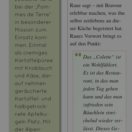
Raue sagt – mit Bra­vour
bei der „Pom­
er­leb­bar ma­chen, was ihn
mes de Terre“
selbst zeit­le­bens an die­
in be­son­de­rer
ser Küche be­geis­tert hat.
Mis­si­on zum
Raues Vor­wort bringt es
Ein­satz kom­
auf den Punkt:
men. Ein­mal
als cre­mi­ges
Das „Co­let­te“ ist
Kar­tof­fel­pü­ree
ein Wohl­fühl­ort.
mit Knob­lauch
Es ist das Re­stau­
und Käse, dar­
rant, in das man
auf neh­men
jeden Tag gehen
ge­räu­cher­te
kann und das man
Kar­tof­fel- und
zu­frie­den sein
halb­ge­trock­
Bäuch­lein strei­
ne­te Ap­fel­ku­
chelnd wie­der ver­
geln Platz. Mil­
lässt. Die­ses Ge­
der Alpen-