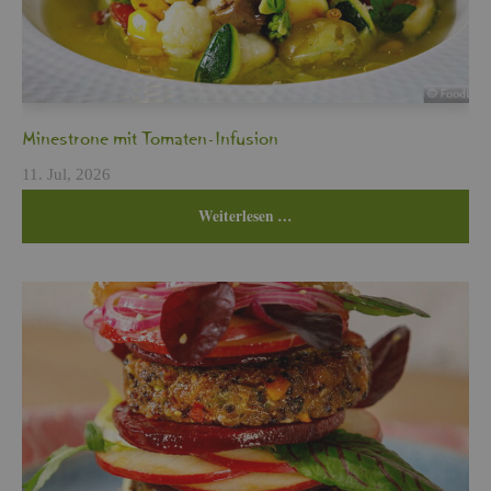
Min­es­tro­ne mit To­ma­ten-In­fu­si­on
11. Jul, 2026
Wei­ter­le­sen …