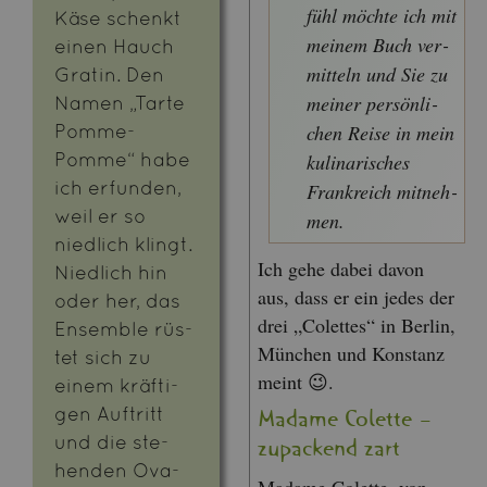
fühl möch­te ich mit
Käse schenkt
mei­nem Buch ver­
einen Hauch
mit­teln und Sie zu
Gra­tin. Den
mei­ner per­sön­li­
Namen „Tarte
Pomme-
chen Reise in mein
Pomme“ habe
ku­li­na­ri­sches
ich er­fun­den,
Frank­reich mit­neh­
weil er so
men.
nied­lich klingt.
Ich gehe dabei davon
Nied­lich hin
aus, dass er ein jedes der
oder her, das
drei „Co­let­tes“ in Ber­lin,
En­sem­ble rüs­
Mün­chen und Kon­stanz
tet sich zu
meint 😉.
einem kräf­ti­
gen Auf­tritt
Ma­dame Co­let­te –
und die ste­
zu­pa­ckend zart
hen­den Ova­
Ma­dame Co­let­te, von