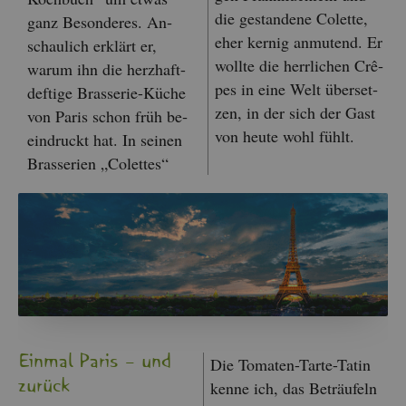
die ge­stan­de­ne Co­let­te,
ganz Be­son­de­res. An­
eher ker­nig an­mu­tend. Er
schau­lich er­klärt er,
woll­te die herr­li­chen Crê­
warum ihn die herz­haft-
pes in eine Welt über­set­
def­ti­ge Bras­se­rie-Küche
zen, in der sich der Gast
von Paris schon früh be­
von heute wohl fühlt.
ein­druckt hat. In sei­nen
Bras­se­ri­en „Co­let­tes“
Ein­mal Paris – und
Die To­ma­ten-Tarte-Tatin
zu­rück
kenne ich, das Be­träu­feln