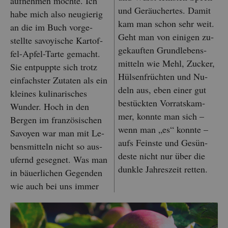
auf­neh­men möch­te. Ich
und Ge­räu­cher­tes. Damit
habe mich also neu­gie­rig
kam man schon sehr weit.
an die im Buch vor­ge­
Geht man von ei­ni­gen zu­
stell­te sa­voy­ische Kar­tof­
ge­kauf­ten Grund­le­bens­
fel-Apfel-Tarte ge­macht.
mit­teln wie Mehl, Zu­cker,
Sie ent­pupp­te sich trotz
Hül­sen­früch­ten und Nu­
ein­fachs­ter Zu­ta­ten als ein
deln aus, eben einer gut
klei­nes ku­li­na­ri­sches
be­stück­ten Vor­rats­kam­
Wun­der. Hoch in den
mer, konn­te man sich –
Ber­gen im fran­zö­si­schen
wenn man „es“ konn­te –
Sa­voy­en war man mit Le­
aufs Feins­te und Ge­sün­
bens­mit­teln nicht so aus­
des­te nicht nur über die
ufernd ge­seg­net. Was man
dunk­le Jah­res­zeit ret­ten.
in bäu­er­li­chen Ge­gen­den
wie auch bei uns immer