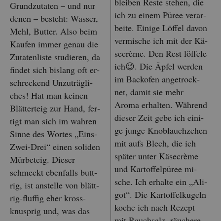
blei­ben Reste ste­hen, die
Grund­zu­ta­ten – und nur
ich zu einem Püree ver­ar­
denen – be­steht: Was­ser,
bei­te. Ei­ni­ge Löf­fel davon
Mehl, But­ter. Also beim
ver­mi­sche ich mit der Kä­
Kau­fen immer genau die
se­crè­me. Den Rest löf­fe­le
Zu­ta­ten­lis­te stu­die­ren, da
ich😉. Die Äpfel wer­den
fin­det sich bis­lang oft er­
im Back­ofen an­ge­trock­
schre­ckend Un­zu­träg­li­
net, damit sie mehr
ches! Hat man kei­nen
Aroma er­hal­ten. Wäh­rend
Blät­ter­teig zur Hand, fer­
die­ser Zeit gebe ich ei­ni­
tigt man sich im wah­ren
ge junge Knob­lauch­ze­hen
Sinne des Wor­tes „Eins-
mit aufs Blech, die ich
Zwei-Drei“ einen so­li­den
spä­ter unter Kä­se­crè­me
Mür­be­teig. Die­ser
und Kar­tof­fel­pü­ree mi­
schmeckt eben­falls butt­
sche. Ich er­hal­te ein „Ali­
rig, ist an­stel­le von blätt­
got“. Die Kar­tof­fel­ku­geln
rig-fluf­fig eher kross-
koche ich nach Re­zept
knusp­rig und, was das
mit Rauch­salz, räu­che­re