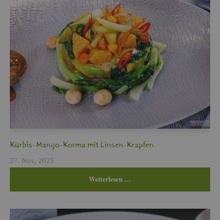
Kür­bis-Mango-Korma mit Lin­sen-Krap­fen
27. Nov, 2025
Wei­ter­le­sen …