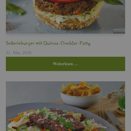
Sel­le­rie­bur­ger mit Qui­noa-Ched­dar-Patty
31. Mai, 2026
Wei­ter­le­sen …