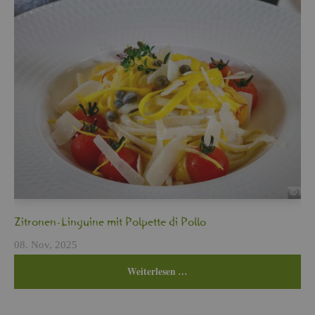
Zi­tro­nen-Lin­gui­ne mit Pol­pet­te di Pollo
08. Nov, 2025
Wei­ter­le­sen …