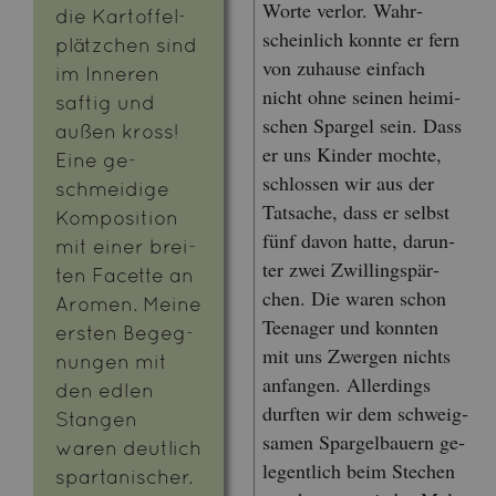
Worte ver­lor. Wahr­
die Kar­tof­fel­
schein­lich konn­te er fern
plätz­chen sind
von zu­hau­se ein­fach
im In­ne­ren
nicht ohne sei­nen hei­mi­
saf­tig und
schen Spar­gel sein. Dass
außen kross!
er uns Kin­der moch­te,
Eine ge­
schlos­sen wir aus der
schmei­di­ge
Tat­sa­che, dass er selbst
Kom­po­si­ti­on
fünf davon hatte, dar­un­
mit einer brei­
ter zwei Zwil­lings­pär­
ten Fa­cet­te an
chen. Die waren schon
Aro­men. Meine
Teen­ager und konn­ten
ers­ten Be­geg­
mit uns Zwer­gen nichts
nun­gen mit
an­fan­gen. Al­ler­dings
den edlen
durf­ten wir dem schweig­
Stan­gen
sa­men Spar­gel­bau­ern ge­
waren deut­lich
le­gent­lich beim Ste­chen
spar­ta­ni­scher.