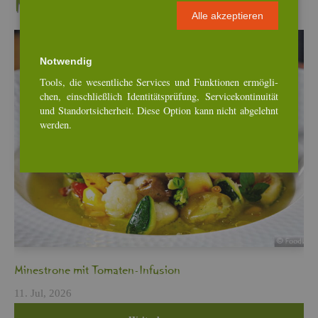
Neu­es­te Re­zep­te
Alle ak­zep­tie­ren
Not­wen­dig
Tools, die we­sent­li­che Ser­vices und Funk­tio­nen er­mög­li­
chen, ein­schlie­ß­lich Iden­ti­täts­prü­fung, Ser­vice­kon­ti­nui­tät
und Stand­ort­si­cher­heit. Diese Op­ti­on kann nicht ab­ge­lehnt
wer­den.
Min­es­tro­ne mit To­ma­ten-In­fu­si­on
11. Jul, 2026