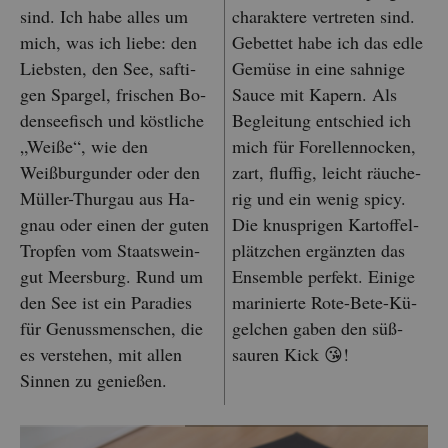
sind. Ich habe alles um
cha­rak­te­re ver­tre­ten sind.
mich, was ich liebe: den
Ge­bet­tet habe ich das edle
Liebs­ten, den See, saf­ti­
Ge­mü­se in eine sah­ni­ge
gen Spar­gel, fri­schen Bo­
Sauce mit Ka­pern. Als
den­see­fisch und köst­li­che
Be­glei­tung ent­schied ich
„Weiße“, wie den
mich für Fo­rel­len­no­cken,
Weißbur­gun­der oder den
zart, fluf­fig, leicht räu­che­
Mül­ler-Thur­gau aus Ha­
rig und ein wenig spicy.
gnau oder einen der guten
Die knusp­ri­gen Kar­tof­fel­
Trop­fen vom Staats­wein­
plätz­chen er­gänz­ten das
gut Meers­burg. Rund um
En­sem­ble per­fekt. Ei­ni­ge
den See ist ein Pa­ra­dies
ma­ri­nier­te Rote-Bete-Kü­
für Ge­nuss­men­schen, die
gel­chen gaben den süß­
es ver­ste­hen, mit allen
sau­ren Kick 😘!
Sin­nen zu ge­nie­ßen.