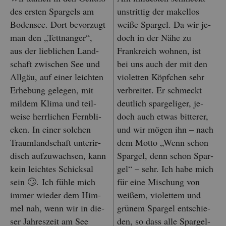
des ers­ten Spar­gels am
un­strit­tig der ma­kel­los
Bo­den­see. Dort be­vor­zugt
weiße Spar­gel. Da wir je­
man den „Tett­nan­ger“,
doch in der Nähe zu
aus der lieb­li­chen Land­
Frank­reich woh­nen, ist
schaft zwi­schen See und
bei uns auch der mit den
All­gäu, auf einer leich­ten
vio­let­ten Köpf­chen sehr
Er­he­bung ge­le­gen, mit
ver­brei­tet. Er schmeckt
mil­dem Klima und teil­
deut­lich spar­geli­ger, je­
wei­se herr­li­chen Fern­bli­
doch auch etwas bit­te­rer,
cken. In einer sol­chen
und wir mögen ihn – nach
Traum­land­schaft un­ter­ir­
dem Motto „Wenn schon
disch auf­zu­wach­sen, kann
Spar­gel, denn schon Spar­
kein leich­tes Schick­sal
gel“ – sehr. Ich habe mich
sein 🙄. Ich fühle mich
für eine Mi­schung von
immer wie­der dem Him­
wei­ßem, vio­let­tem und
mel nah, wenn wir in die­
grü­nem Spar­gel ent­schie­
ser Jah­res­zeit am See
den, so dass alle Spar­gel­