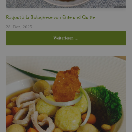
Ra­gout à la Bo­lo­gne­se von Ente und Quit­te
28. Dez, 2025
Wei­ter­le­sen …