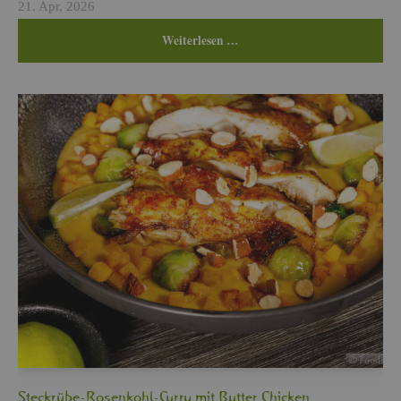
21. Apr, 2026
Wei­ter­le­sen …
Steck­rü­be-Ro­sen­kohl-Curry mit But­ter Chi­cken