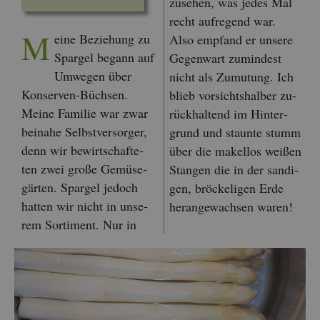
zu­se­hen, was jedes Mal
recht auf­re­gend war.
M
eine Be­zie­hung zu
Also emp­fand er un­se­re
Spar­gel be­gann auf
Ge­gen­wart zu­min­dest
Um­we­gen über
nicht als Zu­mu­tung. Ich
Kon­ser­ven-Büch­sen.
blieb vor­sichts­hal­ber zu­
Meine Fa­mi­lie war zwar
rück­hal­tend im Hin­ter­
bei­na­he Selbst­ver­sor­ger,
grund und staun­te stumm
denn wir be­wirt­schaf­te­
über die ma­kel­los wei­ßen
ten zwei große Ge­mü­se­
Stan­gen die in der san­di­
gär­ten. Spar­gel je­doch
gen, brö­cke­li­gen Erde
hat­ten wir nicht in un­se­
her­an­ge­wach­sen waren!
rem Sor­ti­ment. Nur in