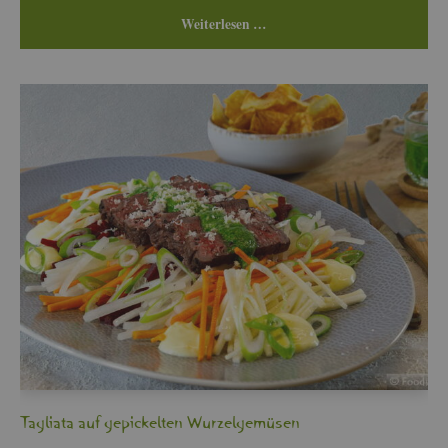
Wei­ter­le­sen …
Ta­glia­ta auf ge­pi­ckel­ten Wur­zel­ge­mü­sen