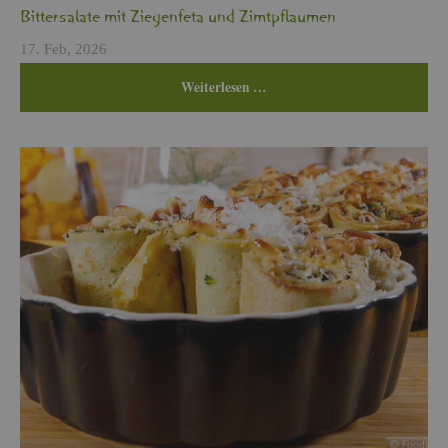
Bit­ter­sa­la­te mit Zie­gen­fe­ta und Zimt­pflau­men
17. Feb, 2026
Wei­ter­le­sen …