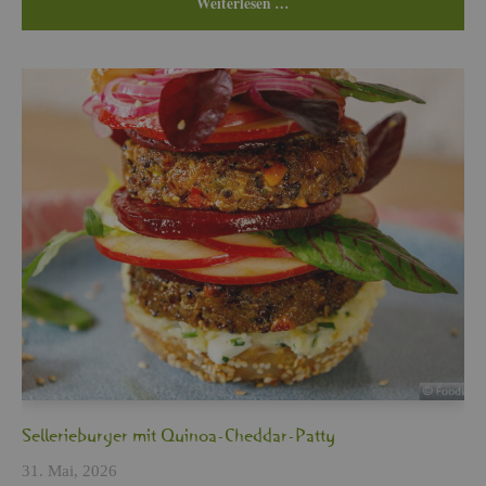
Wei­ter­le­sen …
Sel­le­rie­bur­ger mit Qui­noa-Ched­dar-Patty
31. Mai, 2026