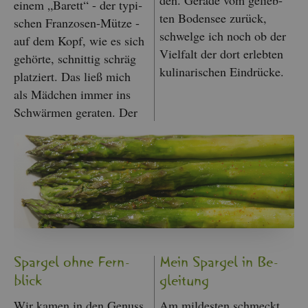
einem „Ba­rett“ - der ty­pi­
ten Bo­den­see zu­rück,
schen Fran­zo­sen-Mütze -
schwel­ge ich noch ob der
auf dem Kopf, wie es sich
Viel­falt der dort er­leb­ten
ge­hör­te, schnit­tig schräg
ku­li­na­ri­schen Ein­drü­cke.
plat­ziert. Das ließ mich
als Mäd­chen immer ins
Schwär­men ge­ra­ten. Der
Spar­gel ohne Fern­
Mein Spar­gel in Be­
blick
glei­tung
Wir kamen in den Ge­nuss
Am mil­des­ten schmeckt