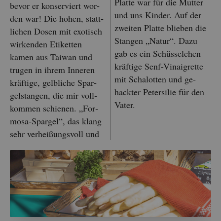
Plat­te war für die Mut­ter
bevor er kon­ser­viert wor­
und uns Kin­der. Auf der
den war! Die hohen, statt­
zwei­ten Plat­te blie­ben die
li­chen Dosen mit exo­tisch
Stan­gen „Natur“. Dazu
wir­ken­den Eti­ket­ten
gab es ein Schüs­sel­chen
kamen aus Tai­wan und
kräf­ti­ge Senf-Vin­ai­gret­te
tru­gen in ihrem In­ne­ren
mit Scha­lot­ten und ge­
kräf­ti­ge, gelb­li­che Spar­
hack­ter Pe­ter­si­lie für den
gel­stan­gen, die mir voll­
Vater.
kom­men schie­nen. „For­
mo­sa-Spar­gel“, das klang
sehr ver­hei­ßungs­voll und