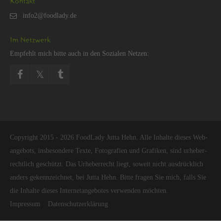
Kon­takt
Im Netz­werk
Emp­fehlt mich bitte auch in den So­zia­len Net­zen:
Co­py­right 2015 - 2026 Food­La­dy Jutta Hehn. Alle In­hal­te die­ses Web­
an­ge­bots, ins­be­son­de­re Texte, Fo­to­gra­fi­en und Gra­fi­ken, sind ur­he­ber­
recht­lich ge­schützt. Das Ur­he­ber­recht liegt, so­weit nicht aus­drück­lich
an­ders ge­kenn­zeich­net, bei Jutta Hehn. Bitte fra­gen Sie mich, falls Sie
die In­hal­te die­ses In­ter­net­an­ge­bo­tes ver­wen­den möch­ten.
Im­pres­sum
Da­ten­schut­z­er­klä­rung