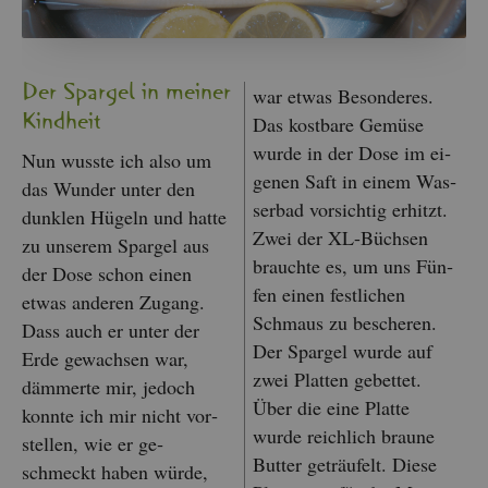
Der Spar­gel in mei­ner
war etwas Be­son­de­res.
Kind­heit
Das kost­ba­re Ge­mü­se
wurde in der Dose im ei­
Nun wuss­te ich also um
ge­nen Saft in einem Was­
das Wun­der unter den
ser­bad vor­sich­tig er­hitzt.
dunk­len Hü­geln und hatte
Zwei der XL-Büch­sen
zu un­se­rem Spar­gel aus
brauch­te es, um uns Fün­
der Dose schon einen
fen einen fest­li­chen
etwas an­de­ren Zu­gang.
Schmaus zu be­sche­ren.
Dass auch er unter der
Der Spar­gel wurde auf
Erde ge­wach­sen war,
zwei Plat­ten ge­bet­tet.
däm­mer­te mir, je­doch
Über die eine Plat­te
konn­te ich mir nicht vor­
wurde reich­lich brau­ne
stel­len, wie er ge­
But­ter ge­träu­felt. Diese
schmeckt haben würde,