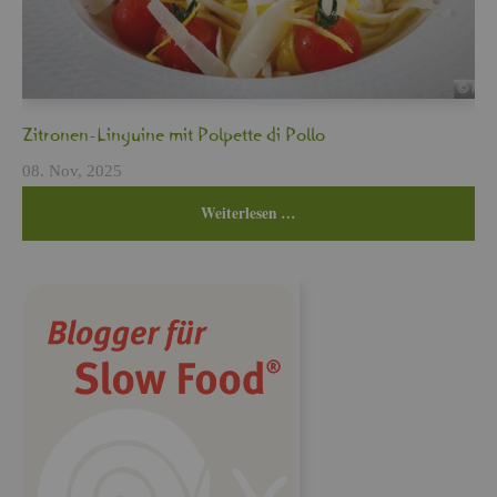
Zi­tro­nen-Lin­gui­ne mit Pol­pet­te di Pollo
08. Nov, 2025
Wei­ter­le­sen …