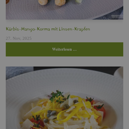
Kür­bis-Mango-Korma mit Lin­sen-Krap­fen
27. Nov, 2025
Wei­ter­le­sen …