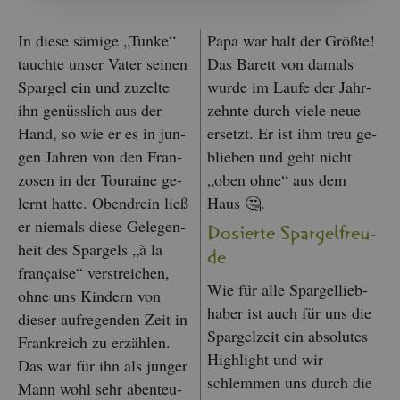
In diese sä­mi­ge „Tunke“
Papa war halt der Grö­ß­te!
tauch­te unser Vater sei­nen
Das Ba­rett von da­mals
Spar­gel ein und zu­zel­te
wurde im Laufe der Jahr­
ihn ge­nüss­lich aus der
zehn­te durch viele neue
Hand, so wie er es in jun­
er­setzt. Er ist ihm treu ge­
gen Jah­ren von den Fran­
blie­ben und geht nicht
zo­sen in der Tou­rai­ne ge­
„oben ohne“ aus dem
lernt hatte. Oben­drein ließ
Haus 🤔.
er nie­mals diese Ge­le­gen­
Do­sier­te Spar­gel­freu­
heit des Spar­gels „à la
de
françai­se“ ver­strei­chen,
Wie für alle Spar­gel­lieb­
ohne uns Kin­dern von
ha­ber ist auch für uns die
die­ser auf­re­gen­den Zeit in
Spar­gel­zeit ein ab­so­lu­tes
Frank­reich zu er­zäh­len.
High­light und wir
Das war für ihn als jun­ger
schlem­men uns durch die
Mann wohl sehr aben­teu­