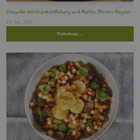
Cres­pel­le mit Grün­kohl­fül­lung und Kür­bis-Bir­nen-Ra­gout
18. Jan, 2026
Wei­ter­le­sen …