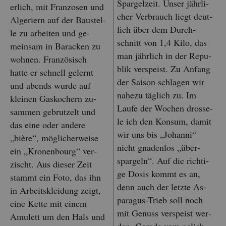
Spar­gel­zeit. Unser jähr­li­
er­lich, mit Fran­zo­sen und
cher Ver­brauch liegt deut­
Al­ge­ri­ern auf der Bau­stel­
lich über dem Durch­
le zu ar­bei­ten und ge­
schnitt von 1,4 Kilo, das
mein­sam in Ba­ra­cken zu
man jähr­lich in der Re­pu­
woh­nen. Fran­zö­sisch
blik ver­speist. Zu An­fang
hatte er schnell ge­lernt
der Sai­son schla­gen wir
und abends wurde auf
na­he­zu täg­lich zu. Im
klei­nen Gas­ko­chern zu­
Laufe der Wo­chen dros­se­
sam­men ge­brut­zelt und
le ich den Kon­sum, damit
das eine oder an­de­re
wir uns bis „Jo­han­ni“
„bière“, mög­li­cher­wei­se
nicht gna­den­los „über­
ein „Kro­nen­bourg“ ver­
spar­geln“. Auf die rich­ti­
zischt. Aus die­ser Zeit
ge Dosis kommt es an,
stammt ein Foto, das ihn
denn auch der letz­te As­
in Ar­beits­klei­dung zeigt,
pa­ra­gus-Trieb soll noch
eine Kette mit einem
mit Ge­nuss ver­speist wer­
Amu­lett um den Hals und
den. Ge­ra­de vom ge­lieb­