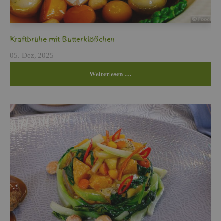
Kraft­brü­he mit But­ter­klö­ßchen
05. Dez, 2025
Wei­ter­le­sen …