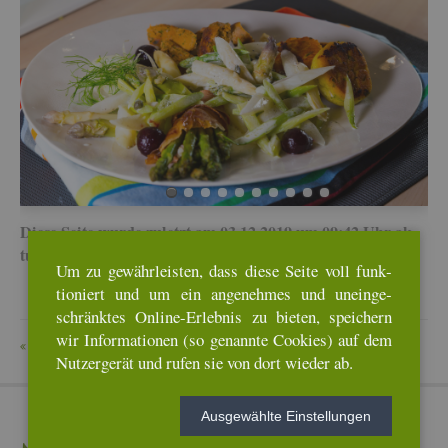
Diese Seite wurde zu­letzt am 03.12.2019 um 09:42 Uhr ak­
tua­li­siert.
Um zu ge­währ­leis­ten, dass diese Seite voll funk­
tio­niert und um ein an­ge­neh­mes und un­ein­ge­
schränk­tes On­line-Er­leb­nis zu bie­ten, spei­chern
wir In­for­ma­tio­nen (so ge­nann­te Coo­kies) auf dem
ZU­RÜCK
Nut­zer­ge­rät und rufen sie von dort wie­der ab.
Aus­ge­wähl­te Ein­stel­lun­gen