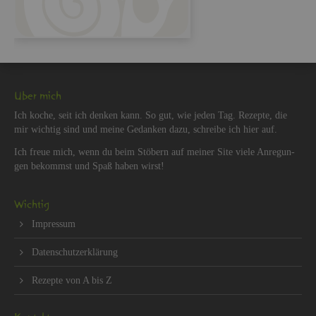
Über mich
Ich koche, seit ich den­ken kann. So gut, wie jeden Tag. Re­zep­te, die
mir wich­tig sind und meine Ge­dan­ken dazu, schrei­be ich hier auf.
Ich freue mich, wenn du beim Stö­bern auf mei­ner Site viele An­re­gun­
gen be­kommst und Spaß haben wirst!
Wich­tig
Im­pres­sum
Da­ten­schut­z­er­klä­rung
Re­zep­te von A bis Z