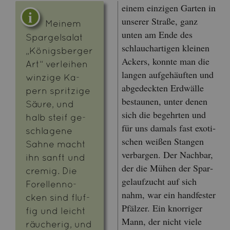
einem ein­zi­gen Gar­ten in
un­se­rer Stra­ße, ganz
Mei­nem
unten am Ende des
Spar­gel­sa­lat
schlauch­ar­ti­gen klei­nen
„Kö­nigs­ber­ger
Ackers, konn­te man die
Art“ ver­lei­hen
lan­gen auf­ge­häuf­ten und
win­zi­ge Ka­
ab­ge­deck­ten Erd­wäl­le
pern sprit­zi­ge
be­stau­nen, unter denen
Säure, und
sich die be­gehr­ten und
halb steif ge­
für uns da­mals fast exo­ti­
schla­ge­ne
schen wei­ßen Stan­gen
Sahne macht
ver­bar­gen. Der Nach­bar,
ihn sanft und
der die Mühen der Spar­
cremig. Die
ge­lauf­zucht auf sich
Fo­rel­len­no­
nahm, war ein hand­fes­ter
cken sind fluf­
Pfäl­zer. Ein knor­ri­ger
fig und leicht
Mann, der nicht viele
räu­che­rig, und