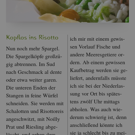
Kopf­los ins Ri­sot­to
ich mir mit einem ge­wis­
sen Vor­lauf Fi­sche und
Nun noch mehr Spar­gel.
an­de­re Mee­res­ge­tie­re or­
Die Spar­gel­köp­fe gro­ß­zü­
dern. Ab einem ge­wis­sen
gig ab­tren­nen. Im Sud
Kauf­be­trag wer­den sie ge­
nach Ge­schmack al dente
lie­fert, an­dern­falls müss­te
oder etwa wei­ter garen.
ich sie bei der Nie­der­las­
Die un­te­ren Enden der
sung vor Ort bis spä­tes­
Stan­gen in feine Wür­fel
tens zwölf Uhr mit­tags
schnei­den. Sie wer­den mit
ab­ho­len. Was auch wie­
Scha­lot­ten und Ri­sot­to­reis
der­um schwie­rig ist, denn
an­ge­schwitzt, mit Noil­ly
an­schlie­ßend könn­te ich
Prat und Ries­ling ab­ge­
sie ja schlecht bis zu mei­
löscht, und geben dem