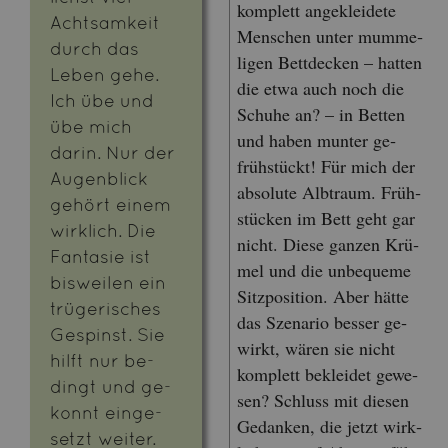
kom­plett an­ge­klei­de­te
Acht­sam­keit
Men­schen unter mum­me­
durch das
li­gen Bett­de­cken – hat­ten
Leben gehe.
die etwa auch noch die
Ich übe und
Schu­he an? – in Bet­ten
übe mich
und haben mun­ter ge­
darin. Nur der
früh­stückt! Für mich der
Au­gen­blick
ab­so­lu­te Alb­traum. Früh­
ge­hört einem
stü­cken im Bett geht gar
wirk­lich. Die
nicht. Diese gan­zen Krü­
Fan­ta­sie ist
mel und die un­be­que­me
bis­wei­len ein
Sitz­po­si­ti­on. Aber hätte
trü­ge­ri­sches
das Sze­na­rio bes­ser ge­
Ge­spinst. Sie
wirkt, wären sie nicht
hilft nur be­
kom­plett be­klei­det ge­we­
dingt und ge­
sen? Schluss mit die­sen
konnt ein­ge­
Ge­dan­ken, die jetzt wirk­
setzt wei­ter.