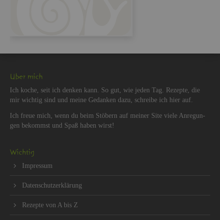
Über mich
Ich koche, seit ich den­ken kann. So gut, wie jeden Tag. Re­zep­te, die
mir wich­tig sind und meine Ge­dan­ken dazu, schrei­be ich hier auf.
Ich freue mich, wenn du beim Stö­bern auf mei­ner Site viele An­re­gun­
gen be­kommst und Spaß haben wirst!
Wich­tig
Im­pres­sum
Da­ten­schut­z­er­klä­rung
Re­zep­te von A bis Z