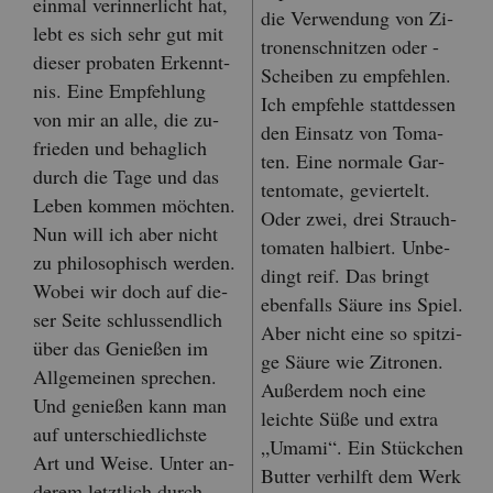
ein­mal ver­in­ner­licht hat,
die Ver­wen­dung von Zi­
lebt es sich sehr gut mit
tro­nen­schnit­zen oder -
die­ser pro­ba­ten Er­kennt­
Schei­ben zu emp­feh­len.
nis. Eine Emp­feh­lung
Ich emp­feh­le statt­des­sen
von mir an alle, die zu­
den Ein­satz von To­ma­
frie­den und be­hag­lich
ten. Eine nor­ma­le Gar­
durch die Tage und das
ten­to­ma­te, ge­vier­telt.
Leben kom­men möch­ten.
Oder zwei, drei Strauch­
Nun will ich aber nicht
to­ma­ten hal­biert. Un­be­
zu phi­lo­so­phisch wer­den.
dingt reif. Das bringt
Wobei wir doch auf die­
eben­falls Säure ins Spiel.
ser Seite schluss­end­lich
Aber nicht eine so spit­zi­
über das Ge­nie­ßen im
ge Säure wie Zi­tro­nen.
All­ge­mei­nen spre­chen.
Au­ßer­dem noch eine
Und ge­nie­ßen kann man
leich­te Süße und extra
auf un­ter­schied­lichs­te
„Umami“. Ein Stück­chen
Art und Weise. Unter an­
But­ter ver­hilft dem Werk
de­rem letzt­lich durch