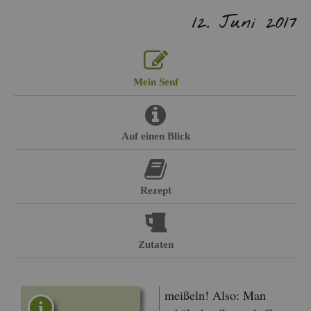
12. Juni 2017
Mein Senf
Auf einen Blick
Re­zept
Zu­ta­ten
mei­ßeln! Also: Man