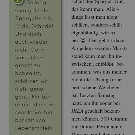
schält den Spar­gel. Gut,
So lang­
das kennt man. Al­ler­
sam geht die
dings lässt man nicht
Spar­gel­zeit zu
schä­len, son­dern schält
Ende. Scha­de!
ei­gen­hän­dig, wie frü­
Und doch
her 😉. Das ge­hört dazu.
auch wie­der
An jedem zwei­ten Markt­
nicht. Denn
stand kann man ihn in­
was un­be­
zwi­schen „ent­blö­ßt“ be­
grenzt zu
kom­men, was aus mei­ner
haben ist,
Sicht die Lö­sung für ar­
schät­zen wir
beits­scheue Weich­ei­er
nicht ge­nü­
ist. Letz­ten Sams­tag
gend. Mir be­
hätte ich ihn sogar bei
deu­tet die sai­
IKEA
ge­schält be­kom­
so­na­le Ver­füg­
men kön­nen. 500 Gramm
bar­keit von
für Umme. Per­ma­nen­te
Le­bens­mit­teln
Durch­sa­gen haben mich