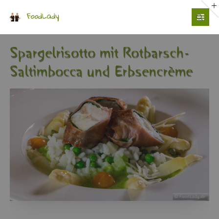
Login
Benutzername
Spar­gel­ri­sot­to mit Rot­barsch-
Sal­tim­boc­ca und Erb­sen­crè­me
Passwort
Anmelden