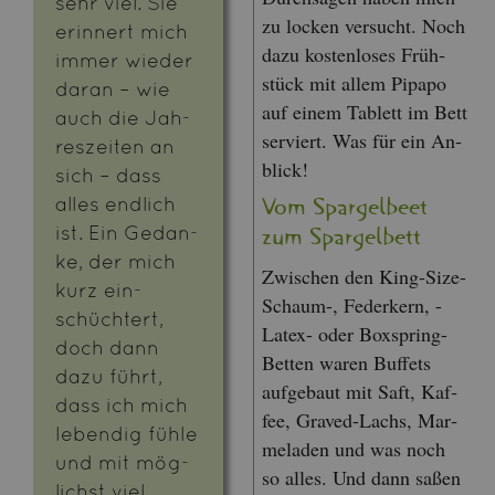
sehr viel. Sie
zu lo­cken ver­sucht. Noch
er­in­nert mich
dazu kos­ten­lo­ses Früh­
immer wie­der
stück mit allem Pi­pa­po
daran – wie
auf einem Ta­blett im Bett
auch die Jah­
ser­viert. Was für ein An­
res­zei­ten an
blick!
sich – dass
alles end­lich
Vom Spar­gel­beet
ist. Ein Ge­dan­
zum Spar­gel­bett
ke, der mich
Zwi­schen den King-Size-
kurz ein­
Schaum-, Fe­der­kern, -
schüch­tert,
Latex- oder Box­spring-
doch dann
Bet­ten waren Buf­fets
dazu führt,
auf­ge­baut mit Saft, Kaf­
dass ich mich
fee, Gra­ved-Lachs, Mar­
le­ben­dig fühle
me­la­den und was noch
und mit mög­
so alles. Und dann saßen
lichst viel