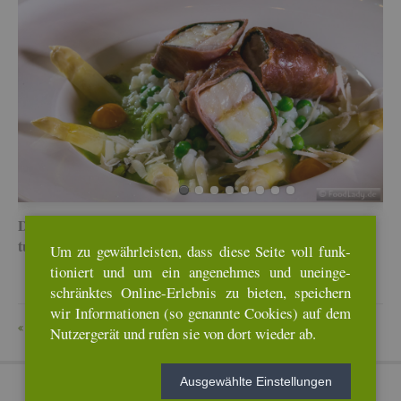
Diese Seite wurde zu­letzt am 14.05.2023 um 10:19 Uhr ak­
tua­li­siert.
Um zu ge­währ­leis­ten, dass diese Seite voll funk­
tio­niert und um ein an­ge­neh­mes und un­ein­ge­
schränk­tes On­line-Er­leb­nis zu bie­ten, spei­chern
wir In­for­ma­tio­nen (so ge­nann­te Coo­kies) auf dem
ZU­RÜCK
Nut­zer­ge­rät und rufen sie von dort wie­der ab.
Aus­ge­wähl­te Ein­stel­lun­gen