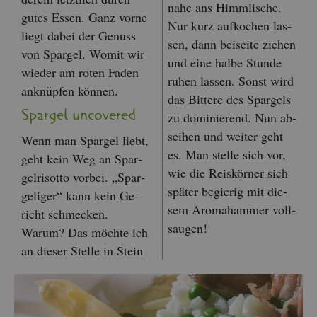
nahe ans Himm­li­sche.
gutes Essen. Ganz vorne
Nur kurz auf­ko­chen las­
liegt dabei der Ge­nuss
sen, dann bei­sei­te zie­hen
von Spar­gel. Womit wir
und eine halbe Stun­de
wie­der am roten Faden
ruhen las­sen. Sonst wird
an­knüp­fen kön­nen.
das Bit­te­re des Spar­gels
Spar­gel un­co­ver­ed
zu do­mi­nie­rend. Nun ab­
sei­hen und wei­ter geht
Wenn man Spar­gel liebt,
es. Man stel­le sich vor,
geht kein Weg an Spar­
wie die Reis­kör­ner sich
gel­ri­sot­to vor­bei. „Spar­
spä­ter be­gie­rig mit die­
geli­ger“ kann kein Ge­
sem Aro­ma­ham­mer voll­
richt schme­cken.
sau­gen!
Warum? Das möch­te ich
an die­ser Stel­le in Stein