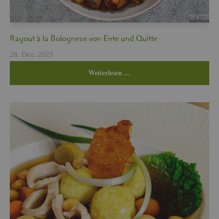
Ra­gout à la Bo­lo­gne­se von Ente und Quit­te
28. Dez, 2025
Wei­ter­le­sen …