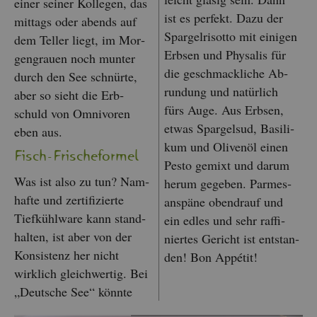
einer sei­ner Kol­le­gen, das
ist es per­fekt. Dazu der
mit­tags oder abends auf
Spar­gel­ri­sot­to mit ei­ni­gen
dem Tel­ler liegt, im Mor­
Erb­sen und Phy­sa­lis für
gen­grau­en noch mun­ter
die ge­schmack­li­che Ab­
durch den See schnür­te,
run­dung und na­tür­lich
aber so sieht die Erb­
fürs Auge. Aus Erb­sen,
schuld von Om­ni­voren
etwas Spar­gel­sud, Ba­si­li­
eben aus.
kum und Oli­ven­öl einen
Fisch-Fris­che­for­mel
Pesto ge­mixt und darum
Was ist also zu tun? Nam­
herum ge­ge­ben. Par­mes­
haf­te und zer­ti­fi­zier­te
an­spä­ne oben­drauf und
Tief­kühl­wa­re kann stand­
ein edles und sehr raf­fi­
hal­ten, ist aber von der
nier­tes Ge­richt ist ent­stan­
Kon­sis­tenz her nicht
den! Bon Ap­pé­tit!
wirk­lich gleich­wer­tig. Bei
„Deut­sche See“ könn­te