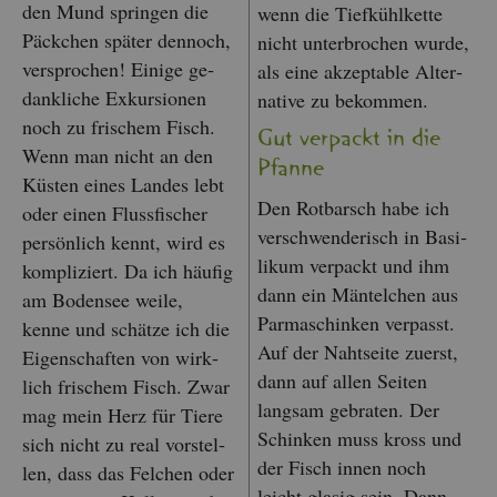
den Mund sprin­gen die
wenn die Tief­kühl­ket­te
Päck­chen spä­ter den­noch,
nicht un­ter­bro­chen wurde,
ver­spro­chen! Ei­ni­ge ge­
als eine ak­zep­ta­ble Al­ter­
dank­li­che Ex­kur­sio­nen
na­ti­ve zu be­kom­men.
noch zu fri­schem Fisch.
Gut ver­packt in die
Wenn man nicht an den
Pfan­ne
Küs­ten eines Lan­des lebt
Den Rot­barsch habe ich
oder einen Fluss­fi­scher
ver­schwen­de­risch in Ba­si­
per­sön­lich kennt, wird es
li­kum ver­packt und ihm
kom­pli­ziert. Da ich häu­fig
dann ein Män­tel­chen aus
am Bo­den­see weile,
Par­ma­schin­ken ver­passt.
kenne und schät­ze ich die
Auf der Naht­sei­te zu­erst,
Ei­gen­schaf­ten von wirk­
dann auf allen Sei­ten
lich fri­schem Fisch. Zwar
lang­sam ge­bra­ten. Der
mag mein Herz für Tiere
Schin­ken muss kross und
sich nicht zu real vor­stel­
der Fisch innen noch
len, dass das Fel­chen oder
leicht gla­sig sein. Dann