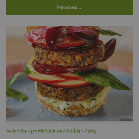
Wei­ter­le­sen …
Sel­le­rie­bur­ger mit Qui­noa-Ched­dar-Patty