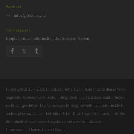
Kon­takt
Im Netz­werk
Emp­fehlt mich bitte auch in den So­zia­len Net­zen:
Co­py­right 2015 - 2026 Food­La­dy Jutta Hehn. Alle In­hal­te die­ses Web­
an­ge­bots, ins­be­son­de­re Texte, Fo­to­gra­fi­en und Gra­fi­ken, sind ur­he­ber­
recht­lich ge­schützt. Das Ur­he­ber­recht liegt, so­weit nicht aus­drück­lich
an­ders ge­kenn­zeich­net, bei Jutta Hehn. Bitte fra­gen Sie mich, falls Sie
die In­hal­te die­ses In­ter­net­an­ge­bo­tes ver­wen­den möch­ten.
Im­pres­sum
Da­ten­schut­z­er­klä­rung