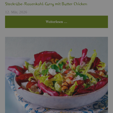
Steck­rü­be-Ro­sen­kohl-Curry mit But­ter Chi­cken
12. Mär, 2026
Wei­ter­le­sen …