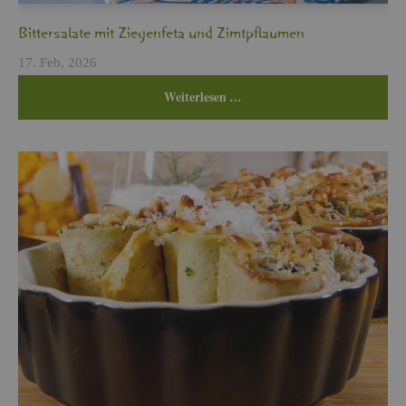
Bit­ter­sa­la­te mit Zie­gen­fe­ta und Zimt­pflau­men
17. Feb, 2026
Wei­ter­le­sen …