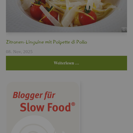
Zi­tro­nen-Lin­gui­ne mit Pol­pet­te di Pollo
08. Nov, 2025
Wei­ter­le­sen …