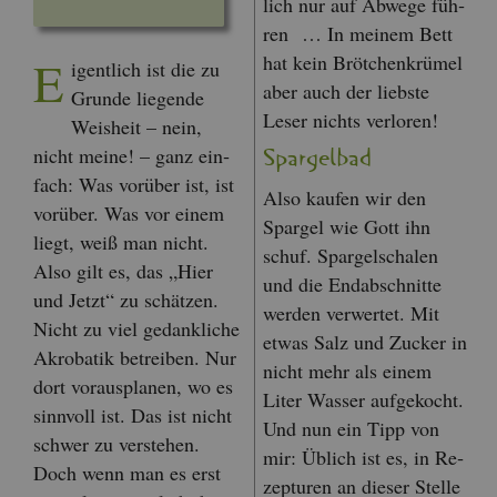
lich nur auf Ab­we­ge füh­
ren … In mei­nem Bett
hat kein Bröt­chen­krü­mel
E
i­gent­lich ist die zu
aber auch der liebs­te
Grun­de lie­gen­de
Leser nichts ver­lo­ren!
Weis­heit – nein,
nicht meine! – ganz ein­
Spar­gel­bad
fach: Was vor­über ist, ist
Also kau­fen wir den
vor­über. Was vor einem
Spar­gel wie Gott ihn
liegt, weiß man nicht.
schuf. Spar­gel­scha­len
Also gilt es, das „Hier
und die End­ab­schnit­te
und Jetzt“ zu schät­zen.
wer­den ver­wer­tet. Mit
Nicht zu viel ge­dank­li­che
etwas Salz und Zu­cker in
Akro­ba­tik be­trei­ben. Nur
nicht mehr als einem
dort vor­aus­pla­nen, wo es
Liter Was­ser auf­ge­kocht.
sinn­voll ist. Das ist nicht
Und nun ein Tipp von
schwer zu ver­ste­hen.
mir: Üb­lich ist es, in Re­
Doch wenn man es erst
zep­tu­ren an die­ser Stel­le