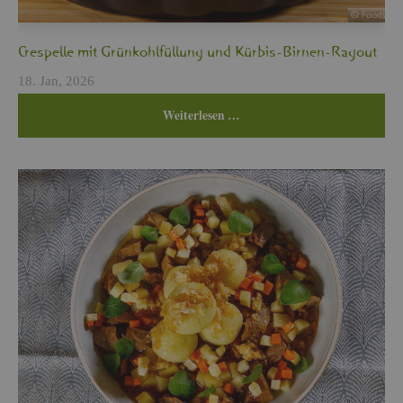
Cres­pel­le mit Grün­kohl­fül­lung und Kür­bis-Bir­nen-Ra­gout
18. Jan, 2026
Wei­ter­le­sen …