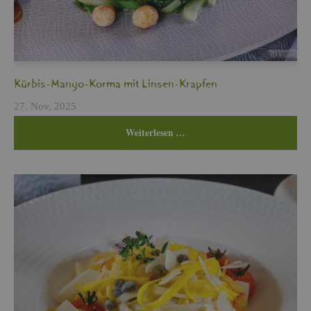
Kür­bis-Mango-Korma mit Lin­sen-Krap­fen
27. Nov, 2025
Wei­ter­le­sen …