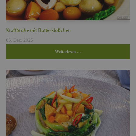
Kraft­brü­he mit But­ter­klö­ßchen
05. Dez, 2025
Wei­ter­le­sen …