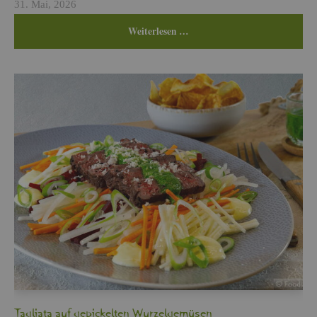
31. Mai, 2026
Wei­ter­le­sen …
Ta­glia­ta auf ge­pi­ckel­ten Wur­zel­ge­mü­sen