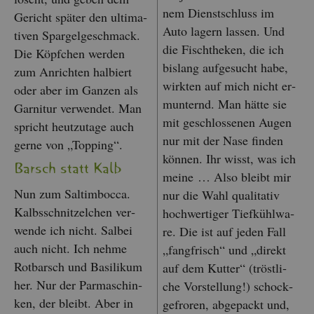
nem Dienst­schluss im
Ge­richt spä­ter den ul­ti­ma­
Auto la­gern las­sen. Und
ti­ven Spar­gel­ge­schmack.
die Fisch­the­ken, die ich
Die Köpf­chen wer­den
bis­lang auf­ge­sucht habe,
zum An­rich­ten hal­biert
wirk­ten auf mich nicht er­
oder aber im Gan­zen als
mun­ternd. Man hätte sie
Gar­ni­tur ver­wen­det. Man
mit ge­schlos­se­nen Augen
spricht heut­zu­ta­ge auch
nur mit der Nase fin­den
gerne von „Top­ping“.
kön­nen. Ihr wisst, was ich
Barsch statt Kalb
meine … Also bleibt mir
Nun zum Sal­tim­boc­ca.
nur die Wahl qua­li­ta­tiv
Kalbs­schnit­zel­chen ver­
hoch­wer­ti­ger Tief­kühl­wa­
wen­de ich nicht. Sal­bei
re. Die ist auf jeden Fall
auch nicht. Ich nehme
„fang­frisch“ und „di­rekt
Rot­barsch und Ba­si­li­kum
auf dem Kut­ter“ (tröst­li­
her. Nur der Par­ma­schin­
che Vor­stel­lung!) schock­
ken, der bleibt. Aber in
ge­fro­ren, ab­ge­packt und,