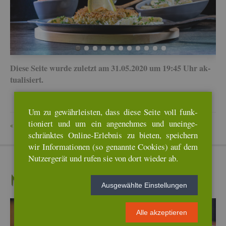
Diese Seite wurde zu­letzt am 31.05.2020 um 19:45 Uhr ak­
tua­li­siert.
Um zu ge­währ­leis­ten, dass diese Seite voll funk­
tio­niert und um ein an­ge­neh­mes und un­ein­ge­
ZU­RÜCK
schränk­tes On­line-Er­leb­nis zu bie­ten, spei­chern
wir In­for­ma­tio­nen (so ge­nann­te Coo­kies) auf dem
Nut­zer­ge­rät und rufen sie von dort wie­der ab.
Neu­es­te Re­zep­te
Aus­ge­wähl­te Ein­stel­lun­gen
Alle ak­zep­tie­ren