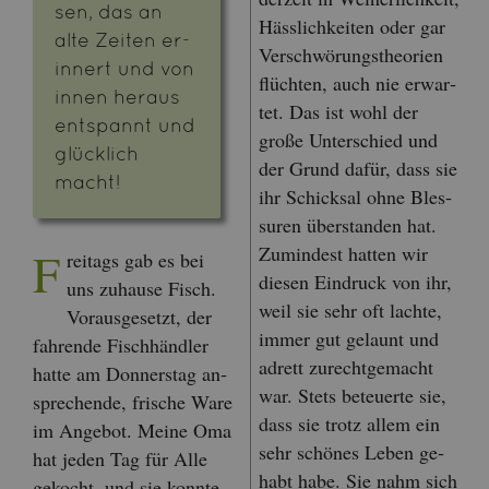
sen, das an
Häss­lich­kei­ten oder gar
alte Zei­ten er­
Ver­schwö­rungs­theo­ri­en
in­nert und von
flüch­ten, auch nie er­war­
innen her­aus
tet. Das ist wohl der
ent­spannt und
große Un­ter­schied und
glück­lich
der Grund dafür, dass sie
macht!
ihr Schick­sal ohne Bles­
su­ren über­stan­den hat.
Zu­min­dest hat­ten wir
F
rei­tags gab es bei
die­sen Ein­druck von ihr,
uns zu­hau­se Fisch.
weil sie sehr oft lach­te,
Vor­aus­ge­setzt, der
immer gut ge­launt und
fah­ren­de Fisch­händ­ler
adrett zu­recht­ge­macht
hatte am Don­ners­tag an­
war. Stets be­teu­er­te sie,
spre­chen­de, fri­sche Ware
dass sie trotz allem ein
im An­ge­bot. Meine Oma
sehr schö­nes Leben ge­
hat jeden Tag für Alle
habt habe. Sie nahm sich
ge­kocht, und sie konn­te