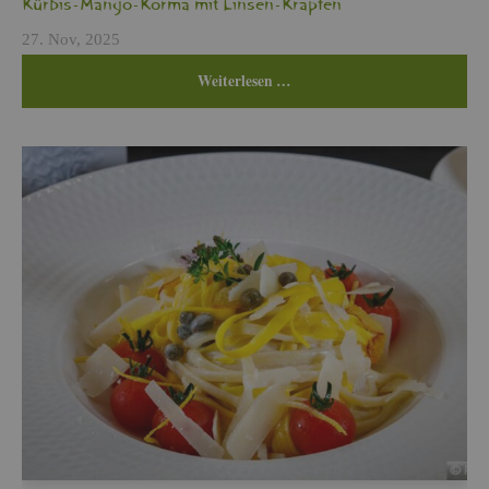
Kür­bis-Mango-Korma mit Lin­sen-Krap­fen
27. Nov, 2025
Wei­ter­le­sen …