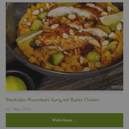
Steck­rü­be-Ro­sen­kohl-Curry mit But­ter Chi­cken
12. Mär, 2026
Wei­ter­le­sen …