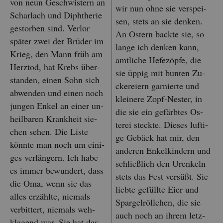
von neun Ge­schwis­tern an
wir nun ohne sie ver­spei­
Schar­lach und Diph­the­rie
sen, stets an sie den­ken.
ge­stor­ben sind. Ver­lor
An Os­tern back­te sie, so
spä­ter zwei der Brü­der im
lange ich den­ken kann,
Krieg, den Mann früh am
amt­li­che He­fe­zöp­fe, die
Herz­tod, hat Krebs über­
sie üppig mit bun­ten Zu­
stan­den, einen Sohn sich
cke­rei­ern gar­nier­te und
ab­wen­den und einen noch
klei­ne­re Zopf-Nes­ter, in
jun­gen Enkel an einer un­
die sie ein ge­färb­tes Os­
heil­ba­ren Krank­heit sie­
ter­ei steck­te. Die­ses luf­ti­
chen sehen. Die Liste
ge Ge­bäck hat mir, den
könn­te man noch um ei­ni­
an­de­ren En­kel­kin­dern und
ges ver­län­gern. Ich habe
schlie­ß­lich den Ur­en­keln
es immer be­wun­dert, dass
stets das Fest ver­sü­ßt. Sie
die Oma, wenn sie das
lieb­te ge­füll­te Eier und
alles er­zähl­te, nie­mals
Spar­gel­röll­chen, die sie
ver­bit­tert, nie­mals weh­
auch noch an ihrem letz­
kla­gend war. Sie hat das,