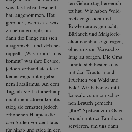
ten Ge­burts­tag her­ge­rich­
was das Leben be­schert
tet hat. Wir haben Wald­
hat, an­ge­nom­men. Hat
meis­ter ge­sucht und
ge­trau­ert, wenn es etwas
Bowle dar­aus ge­macht,
zu be­trau­ern gab, und
Bär­lauch und Mai­glöck­
dann die Dinge mit sich
chen nach­hau­se ge­tra­gen,
aus­ge­macht, und sich be­
ohne uns um Ver­wechs­
rap­pelt. „Was kommt, das
lung zu sor­gen. Die Oma
kommt“ war ihre De­vi­se,
kann­te sich bes­tens aus
je­doch ver­band sie diese
mit den Kräu­tern und
kei­nes­wegs mit er­ge­be­
Früch­ten von Wald und
nem Fa­ta­lis­mus. An dem
Feld! Wir haben es mitt­
Tag, als sie fast über­haupt
ler­wei­le zu einem schö­
nicht mehr atmen konn­te,
nen Brauch ge­macht,
stieg sie er­mat­tet je­doch
„ihre“ Spei­sen zum Os­ter­
er­ho­be­nen Haup­tes die
brunch mit der Fa­mi­lie zu
drei Stu­fen vor der Haus­
ser­vie­ren, um uns dann
tür hinab und stieg in den