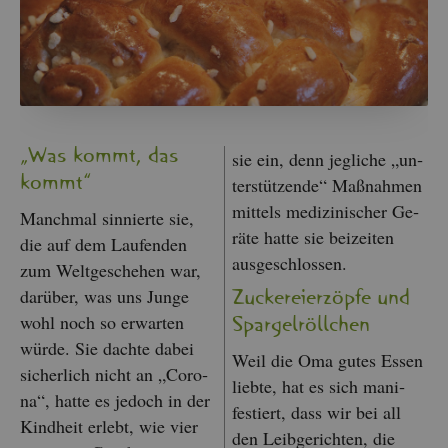
„Was kommt, das
sie ein, denn jeg­li­che „un­
kommt“
ter­stüt­zen­de“ Maß­nah­men
mit­tels me­di­zi­ni­scher Ge­
Manch­mal sin­nier­te sie,
rä­te hatte sie bei­zei­ten
die auf dem Lau­fen­den
aus­ge­schlos­sen.
zum Welt­ge­sche­hen war,
dar­über, was uns Junge
Zu­cke­rei­er­zöp­fe und
wohl noch so er­war­ten
Spar­gel­röll­chen
würde. Sie dach­te dabei
Weil die Oma gutes Essen
si­cher­lich nicht an „Co­ro­
lieb­te, hat es sich ma­ni­
na“, hatte es je­doch in der
fes­tiert, dass wir bei all
Kind­heit er­lebt, wie vier
den Leib­ge­rich­ten, die