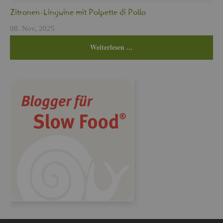
Zi­tro­nen-Lin­gui­ne mit Pol­pet­te di Pollo
08. Nov, 2025
Wei­ter­le­sen …