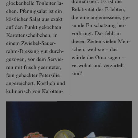
dra­ma­ti­siert. Es ist die
glo­cken­hel­le Ton­lei­ter la­
Re­la­ti­vi­tät des Er­leb­ten,
chen. Pfen­nigs­a­lat ist ein
die eine an­ge­mes­se­ne, ge­
köst­li­cher Salat aus exakt
sun­de Ein­schät­zung her­
auf den Punkt ge­koch­ten
vor­bringt. Das fehlt in
Ka­rot­ten­scheib­chen, in
die­sen Zei­ten vie­len Men­
einem Zwie­bel-Sauer­
schen, weil sie – das
rahm-Dres­sing gut durch­
würde die Oma sagen –
ge­zo­gen, vor dem Ser­vie­
ver­wöhnt und ver­zär­telt
ren mit frisch ge­ern­te­ter,
sind!
fein ge­hack­ter Pe­ter­si­lie
an­ge­rei­chert. Köst­lich und
ku­li­na­risch von Ka­rot­ten-