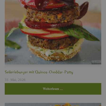
Sel­le­rie­bur­ger mit Qui­noa-Ched­dar-Patty
31. Mai, 2026
Wei­ter­le­sen …