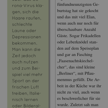
fünf­und­neun­zigs­ten Ge­
ro­na-Virus kla­
burts­tag hat sie ge­kocht
gen, sich die
und das mit viel Elan,
Haare rau­fen,
wenn auch nur noch für
schlech­te
über­schau­ba­re An­zahl
Laune oder
Gäste. Sogar Fri­ka­del­len
De­pres­sio­nen
oder Le­ber­knö­del stan­
be­kom­men.
den auf dem Spei­se­plan
Man kann die
und gar an Fa­sching
Zeit je­doch
„Faa­se­n­achts­kie­chel­
auch nut­zen
cher“, das sind klei­ne
und zum Bei­
„Ber­li­ner“, mit Pflau­
spiel viel mehr
men­mus ge­füllt. Die Ar­
Sport an der
beit in der Küche war ihr
fri­schen Luft
nicht zu viel, auch wenn
trei­ben, Ita­lie­
es be­schwer­li­cher für sie
nisch ler­nen
wurde. Zu­letzt sah man
oder Bil­deral­