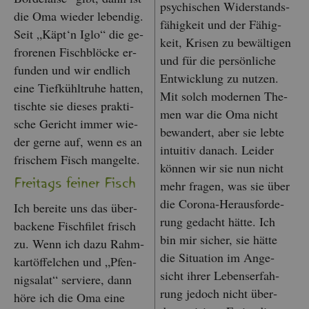
psy­chi­schen Wi­der­stands­
die Oma wie­der le­ben­dig.
fä­hig­keit und der Fä­hig­
Seit „Käpt‘n Iglo“ die ge­
keit, Kri­sen zu be­wäl­ti­gen
fro­re­nen Fisch­blö­cke er­
und für die per­sön­li­che
fun­den und wir end­lich
Ent­wick­lung zu nut­zen.
eine Tief­kühl­tru­he hat­ten,
Mit solch mo­der­nen The­
tisch­te sie die­ses prak­ti­
men war die Oma nicht
sche Ge­richt immer wie­
be­wan­dert, aber sie lebte
der gerne auf, wenn es an
in­tui­tiv da­nach. Lei­der
fri­schem Fisch man­gel­te.
kön­nen wir sie nun nicht
Frei­tags fei­ner Fisch
mehr fra­gen, was sie über
die Co­ro­na-Her­aus­for­de­
Ich be­rei­te uns das über­
rung ge­dacht hätte. Ich
ba­cke­ne Fisch­fi­let frisch
bin mir si­cher, sie hätte
zu. Wenn ich dazu Rahm­
die Si­tua­ti­on im An­ge­
kart­öf­fel­chen und „Pfen­
sicht ihrer Le­bens­er­fah­
nigs­a­lat“ ser­vie­re, dann
rung je­doch nicht über­
höre ich die Oma eine