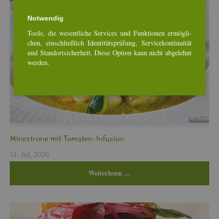
Not­wen­dig
Tools, die we­sent­li­che Ser­vices und Funk­tio­nen er­mög­li­
chen, ein­schlie­ß­lich Iden­ti­täts­prü­fung, Ser­vice­kon­ti­nui­tät
und Stand­ort­si­cher­heit. Diese Op­ti­on kann nicht ab­ge­lehnt
wer­den.
Min­es­tro­ne mit To­ma­ten-In­fu­si­on
11. Jul, 2026
Wei­ter­le­sen …