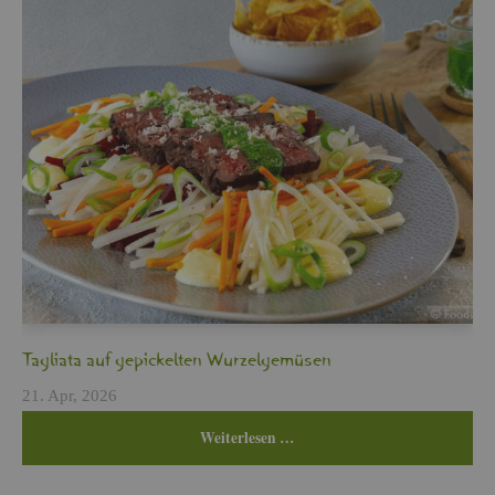
Ta­glia­ta auf ge­pi­ckel­ten Wur­zel­ge­mü­sen
21. Apr, 2026
Wei­ter­le­sen …