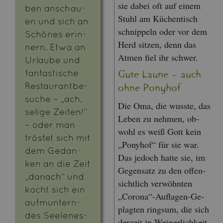
sie dabei oft auf einem
ben an­schau­
Stuhl am Kü­chen­tisch
en und sich an
schnip­peln oder vor dem
Schö­nes er­in­
Herd sit­zen, denn das
nern. Etwa an
Atmen fiel ihr schwer.
Ur­lau­be und
fan­tas­ti­sche
Gute Laune – auch
Re­stau­rant­be­
ohne Po­ny­hof
su­che – „ach,
Die Oma, die wuss­te, das
se­li­ge Zei­ten!“
Leben zu neh­men, ob­
– oder man
wohl es weiß Gott kein
trös­tet sich mit
„Po­ny­hof“ für sie war.
dem Ge­dan­
Das je­doch hatte sie, im
ken an die Zeit
Ge­gen­satz zu den of­fen­
„da­nach“ und
sicht­lich ver­wöhn­ten
kocht sich ein
„Co­ro­na“-Auf­la­gen-Ge­
auf­mun­tern­
plag­ten rings­um, die sich
des See­len­es­
der­zeit in Wei­ner­lich­keit,