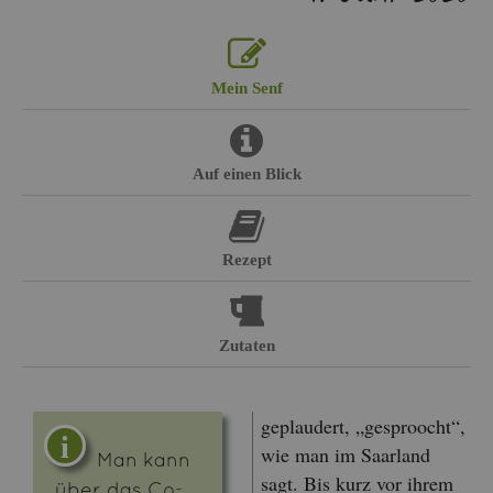
Mein Senf
Auf einen Blick
Re­zept
Zu­ta­ten
ge­plau­dert, „ge­sproocht“,
wie man im Saar­land
Man kann
sagt. Bis kurz vor ihrem
über das Co­