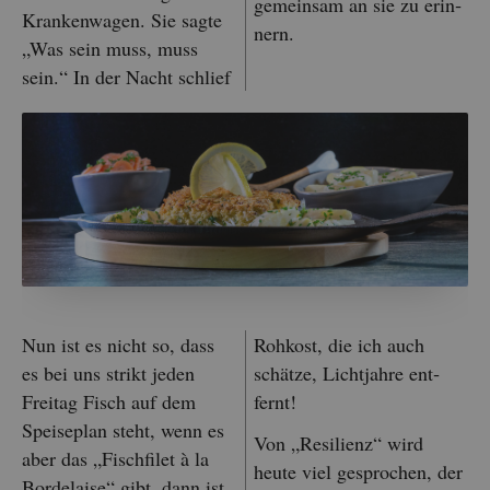
ge­mein­sam an sie zu er­in­
Kran­ken­wa­gen. Sie sagte
nern.
„Was sein muss, muss
sein.“ In der Nacht schlief
Nun ist es nicht so, dass
Roh­kost, die ich auch
es bei uns strikt jeden
schät­ze, Licht­jah­re ent­
Frei­tag Fisch auf dem
fernt!
Spei­se­plan steht, wenn es
Von „Re­si­li­enz“ wird
aber das „Fisch­fi­let à la
heute viel ge­spro­chen, der
Bor­de­lai­se“ gibt, dann ist