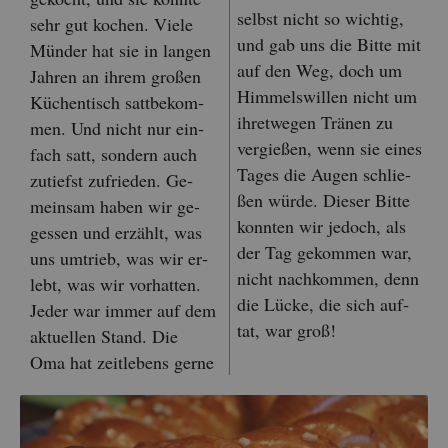
selbst nicht so wich­tig,
sehr gut ko­chen. Viele
und gab uns die Bitte mit
Mün­der hat sie in lan­gen
auf den Weg, doch um
Jah­ren an ihrem gro­ßen
Him­mels­wil­len nicht um
Kü­chen­tisch satt­be­kom­
ih­ret­we­gen Trä­nen zu
men. Und nicht nur ein­
ver­gie­ßen, wenn sie eines
fach satt, son­dern auch
Tages die Augen schlie­
zu­tiefst zu­frie­den. Ge­
ßen würde. Die­ser Bitte
mein­sam haben wir ge­
konn­ten wir je­doch, als
ges­sen und er­zählt, was
der Tag ge­kom­men war,
uns um­trieb, was wir er­
nicht nach­kom­men, denn
lebt, was wir vor­hat­ten.
die Lücke, die sich auf­
Jeder war immer auf dem
tat, war groß!
ak­tu­el­len Stand. Die
Oma hat zeit­le­bens gerne