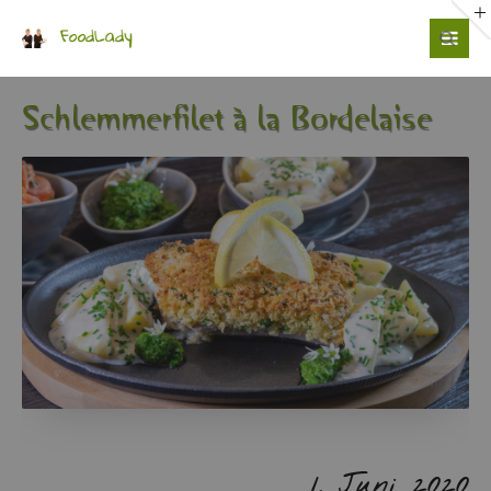
Login
Benutzername
Schlem­mer­fi­let à la Bor­de­lai­se
Passwort
Anmelden
1. Juni 2020