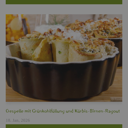
Cres­pel­le mit Grün­kohl­fül­lung und Kür­bis-Bir­nen-Ra­gout
18. Jan, 2026