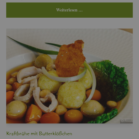
Wei­ter­le­sen …
Kraft­brü­he mit But­ter­klö­ßchen