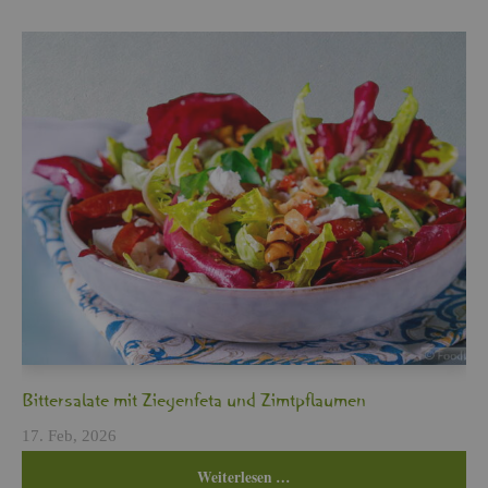
Bit­ter­sa­la­te mit Zie­gen­fe­ta und Zimt­pflau­men
17. Feb, 2026
Wei­ter­le­sen …