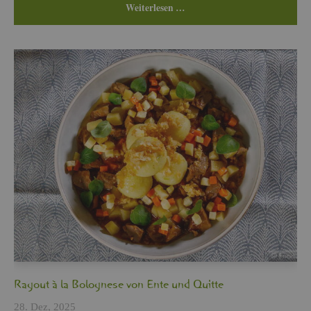
Wei­ter­le­sen …
Ra­gout à la Bo­lo­gne­se von Ente und Quit­te
28. Dez, 2025