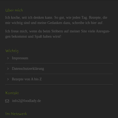
Über mich
Ich koche, seit ich den­ken kann. So gut, wie jeden Tag. Re­zep­te, die
mir wich­tig sind und meine Ge­dan­ken dazu, schrei­be ich hier auf.
Ich freue mich, wenn du beim Stö­bern auf mei­ner Site viele An­re­gun­
gen be­kommst und Spaß haben wirst!
Wich­tig
Im­pres­sum
Da­ten­schut­z­er­klä­rung
Re­zep­te von A bis Z
Kon­takt
Im Netz­werk