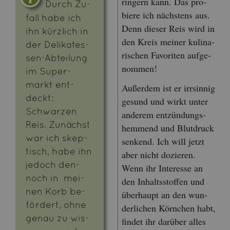
rin­gern kann. Das pro­
Durch Zu­
bie­re ich nächs­tens aus.
fall habe ich
Denn die­ser Reis wird in
ihn kürz­lich in
den Kreis mei­ner ku­li­na­
der De­li­ka­tes­
ri­schen Fa­vo­ri­ten auf­ge­
sen-Ab­tei­lung
nom­men!
im Su­per­
markt ent­
Au­ßer­dem ist er irr­sin­nig
deckt:
ge­sund und wirkt unter
Schwar­zen
an­de­rem ent­zün­dungs­
Reis. Zu­nächst
hem­mend und Blut­druck
war ich skep­
sen­kend. Ich will jetzt
tisch, habe ihn
aber nicht do­zie­ren.
je­doch den­
Wenn ihr In­ter­es­se an
noch in mei­
den In­halts­stof­fen und
nen Korb be­
über­haupt an den wun­
för­dert, ohne
der­li­chen Körn­chen habt,
genau zu wis­
fin­det ihr dar­über alles