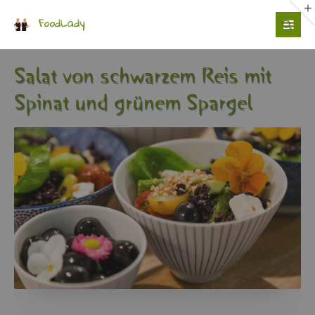
Login
Benutzername
Salat von schwar­zem Reis mit
Spi­nat und grü­nem Spar­gel
Passwort
Anmelden