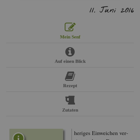
11. Juni 2016
Mein Senf
Auf einen Blick
Re­zept
Zu­ta­ten
he­ri­ges Ein­wei­chen ver­