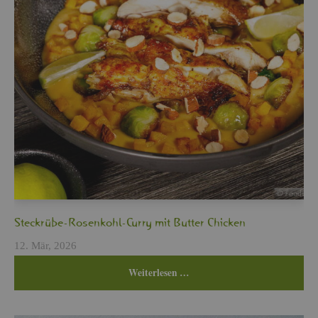
Steck­rü­be-Ro­sen­kohl-Curry mit But­ter Chi­cken
12. Mär, 2026
Wei­ter­le­sen …