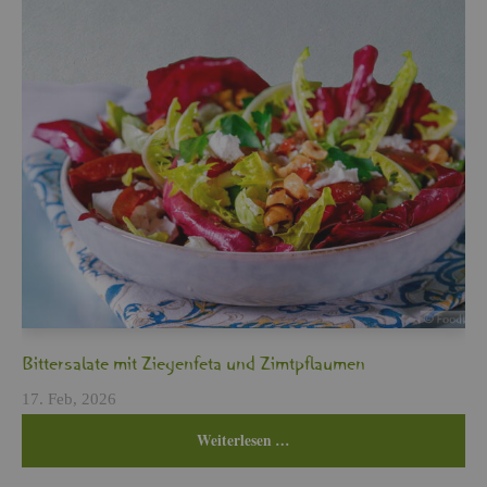
Bit­ter­sa­la­te mit Zie­gen­fe­ta und Zimt­pflau­men
17. Feb, 2026
Wei­ter­le­sen …