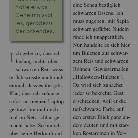
eine Scheu be­züg­lich
hatte etwas
schwar­zen Es­sens. Ich
Ge­heim­nis­vol­
muss zu­ge­ben, mit Sepia
les, ge­ra­de­zu
schwarz ge­färb­te Nu­deln
Ver­lo­cken­des.
finde ich un­ap­pe­tit­lich.
Nun han­del­te es sich hier
I
um Bu­let­ten aus schwar­
ch gebe zu, dass ich
zem Reis und schwar­zen
bis­lang nichts über
Boh­nen. Ge­wis­ser­ma­ßen
schwar­zen Reis wuss­
„Hal­lo­ween-Bu­let­ten“.
te. Ich wuss­te noch nicht
Da wird sich zu­nächst
ein­mal, dass es ihn gibt.
jeder so be­koch­te Gast
Klar, dass ich zu­hau­se
er­schre­cken, weil er die
so­fort an mei­nen Lap­top
tief­schwar­ze Farbe auf
ge­stürzt bin und mich
den ers­ten Blick ganz an­
mal im Netz schlau ge­
ders deu­ten und mit star­
macht habe. So bin ich
ken Rösta­ro­men in Ver­
über seine Her­kunft auf­