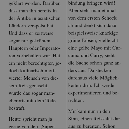
bin­dung brin­gen wird!
ge­klärt wor­den. Dar­über,
Aber sieht man ein­mal
dass man ihn be­reits in
von dem ers­ten Schock
der An­ti­ke in asia­ti­schen
ab und denkt sich dazu
Län­dern ver­speist hat.
bei­spiels­wei­se kna­cki­ge
Und dass er zeit­wei­se
grüne Erb­sen, viel­leicht
sogar nur ge­krön­ten
eine gelbe Mayo mit Cur­
Häup­tern oder Im­pe­ra­to­
cu­ma und Curry, sieht
ren vor­be­hal­ten war. Hat
die Sache schon ganz an­
ein nicht be­rech­tig­ter, je­
ders aus. Da ste­cken
doch ku­li­na­risch mo­ti­
durch­aus viele Mög­lich­
vier­ter Mensch von die­
kei­ten drin. Ich werde
sem Reis ge­nascht,
ex­pe­ri­men­tie­ren und be­
wurde das sogar man­
rich­ten.
cher­orts mit dem Tode
be­straft.
Mir kam nun in den
Sinn, einen Reis­sa­lat dar­
Heute spricht man ja
aus zu be­rei­ten. Schön
gerne von den „Su­per­