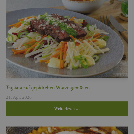
Ta­glia­ta auf ge­pi­ckel­ten Wur­zel­ge­mü­sen
21. Apr, 2026
Wei­ter­le­sen …