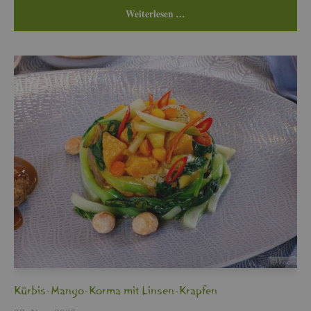
Wei­ter­le­sen …
Kür­bis-Mango-Korma mit Lin­sen-Krap­fen