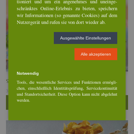
tio­niert und um ein an­ge­neh­mes und un­ein­ge­
schränk­tes On­line-Er­leb­nis zu bie­ten, spei­chern
wir In­for­ma­tio­nen (so ge­nann­te Coo­kies) auf dem
Nut­zer­ge­rät und rufen sie von dort wie­der ab.
Aus­ge­wähl­te Ein­stel­lun­gen
Alle ak­zep­tie­ren
Not­wen­dig
Sel­le­rie­bur­ger mit Qui­noa-Ched­dar-Patty
Tools, die we­sent­li­che Ser­vices und Funk­tio­nen er­mög­li­
chen, ein­schlie­ß­lich Iden­ti­täts­prü­fung, Ser­vice­kon­ti­nui­tät
31. Mai, 2026
und Stand­ort­si­cher­heit. Diese Op­ti­on kann nicht ab­ge­lehnt
wer­den.
Wei­ter­le­sen …