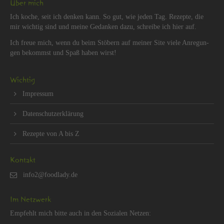
Über mich
Ich koche, seit ich den­ken kann. So gut, wie jeden Tag. Re­zep­te, die
mir wich­tig sind und meine Ge­dan­ken dazu, schrei­be ich hier auf.
Ich freue mich, wenn du beim Stö­bern auf mei­ner Site viele An­re­gun­
gen be­kommst und Spaß haben wirst!
Wich­tig
Im­pres­sum
Da­ten­schut­z­er­klä­rung
Re­zep­te von A bis Z
Kon­takt
Im Netz­werk
Emp­fehlt mich bitte auch in den So­zia­len Net­zen: