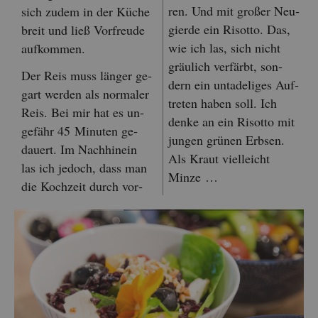
ren. Und mit gro­ßer Neu­
sich zudem in der Küche
gier­de ein Ri­sot­to. Das,
breit und ließ Vor­freu­de
wie ich las, sich nicht
auf­kom­men.
gräu­lich ver­färbt, son­
Der Reis muss län­ger ge­
dern ein un­ta­de­li­ges Auf­
gart wer­den als nor­ma­ler
tre­ten haben soll. Ich
Reis. Bei mir hat es un­
denke an ein Ri­sot­to mit
ge­fähr 45 Mi­nu­ten ge­
jun­gen grü­nen Erb­sen.
dau­ert. Im Nach­hin­ein
Als Kraut viel­leicht
las ich je­doch, dass man
Minze …
die Koch­zeit durch vor­