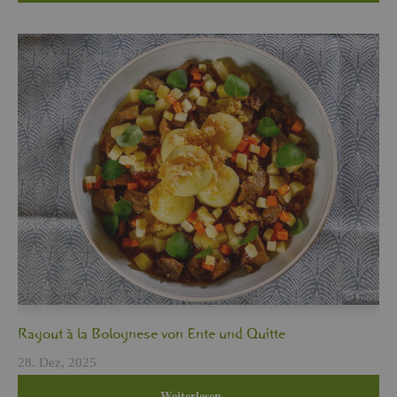
Ra­gout à la Bo­lo­gne­se von Ente und Quit­te
28. Dez, 2025
Wei­ter­le­sen …