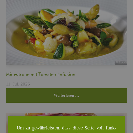
Min­es­tro­ne mit To­ma­ten-In­fu­si­on
11. Jul, 2026
Wei­ter­le­sen …
Um zu ge­währ­leis­ten, dass diese Seite voll funk­