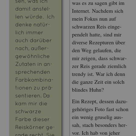
sen, was ich
was es zu sagen gibt im
damit an­stel­
In­ter­net. Nach­dem sich
len würde. Ich
mein Fokus nun auf
denke na­tür­
schwar­zen Reis ein­ge­
lich immer
pen­delt hatte, sind mir
auch dar­über
di­ver­se Re­zep­tu­ren über
nach, au­ßer­
den Weg ge­lau­fen, die
ge­wöhn­li­che
mir zei­gen, dass schwar­
Zu­ta­ten in an­
zer Reis ge­ra­de ziem­lich
spre­chen­den
tren­dy ist. War ich denn
Farb­kom­bi­na­
die ganze Zeit ein solch
tio­nen zu prä­
blin­des Huhn?
sen­tie­ren. Da
Ein Re­zept, des­sen da­zu­
kam mir die
ge­hö­ri­ges Foto fast schon
schwar­ze
ein wenig gru­se­lig aus­
Farbe die­ser
sah, stach be­son­ders her­
Reis­kör­ner ge­
vor. Ich hab von jeher
ra­de recht. Sie