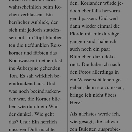
den. Ko­ri­an­der würde je­
wahr­schein­lich beim Ko­
doch eben­falls her­vor­ra­
chen ver­blas­sen. Ein
gend pas­sen. Und weil
herr­li­cher An­blick, der
dann wie­der ein­mal die
sich mir je­doch statt­des­
Pfer­de mit mir durch­ge­
sen bot. Im Topf blub­ber­
gan­gen sind, habe ich
ten die tief­dunk­len Reis­
auch noch ein paar
kör­ner und färb­ten das
Blüm­chen dazu de­ko­
Koch­was­ser in einen fast
riert. Die habe ich nach
ins Au­ber­gi­ne ge­hen­den
den Fotos al­ler­dings in
Ton. Es sah wirk­lich be­
ein Was­ser­schäl­chen ge­
ein­dru­ckend aus. Und
ge­ben, denn sie zu essen,
was noch be­ein­dru­cken­
brin­ge ich nicht übers
der war, die Kör­ner blie­
Herz!
ben wie durch ein Wun­
Als nächs­tes werde ich,
der dun­kel. Wie geht
wie ge­sagt, die schwar­
das? Und: Ein herr­lich
zen Bu­let­ten aus­pro­bie­
nus­si­ger Duft mach­te