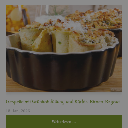
Cres­pel­le mit Grün­kohl­fül­lung und Kür­bis-Bir­nen-Ra­gout
18. Jan, 2026
Wei­ter­le­sen …