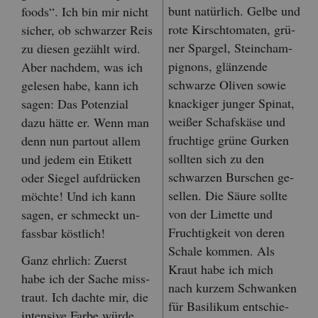
bunt na­tür­lich. Gelbe und
foods“. Ich bin mir nicht
rote Kirsch­to­ma­ten, grü­
si­cher, ob schwar­zer Reis
ner Spar­gel, Stein­cham­
zu die­sen ge­zählt wird.
pi­gnons, glän­zen­de
Aber nach­dem, was ich
schwar­ze Oli­ven sowie
ge­le­sen habe, kann ich
kna­cki­ger jun­ger Spi­nat,
sagen: Das Po­ten­zi­al
wei­ßer Schafs­kä­se und
dazu hätte er. Wenn man
fruch­ti­ge grüne Gur­ken
denn nun par­tout allem
soll­ten sich zu den
und jedem ein Eti­kett
schwar­zen Bur­schen ge­
oder Sie­gel auf­drü­cken
sel­len. Die Säure soll­te
möch­te! Und ich kann
von der Li­met­te und
sagen, er schmeckt un­
Fruch­tig­keit von deren
fass­bar köst­lich!
Scha­le kom­men. Als
Ganz ehr­lich: Zu­erst
Kraut habe ich mich
habe ich der Sache miss­
nach kur­zem Schwan­ken
traut. Ich dach­te mir, die
für Ba­si­li­kum ent­schie­
in­ten­si­ve Farbe würde