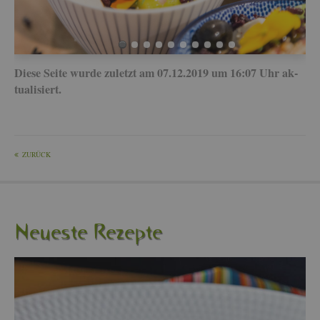
Diese Seite wurde zu­letzt am 07.12.2019 um 16:07 Uhr ak­
tua­li­siert.
ZU­RÜCK
Neu­es­te Re­zep­te