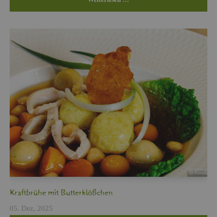
Kraft­brü­he mit But­ter­klö­ßchen
05. Dez, 2025