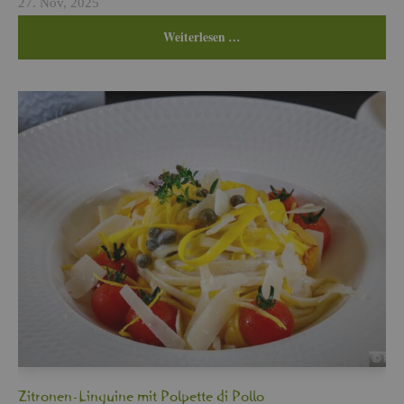
27. Nov, 2025
Wei­ter­le­sen …
Zi­tro­nen-Lin­gui­ne mit Pol­pet­te di Pollo