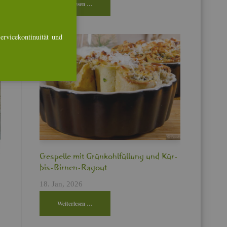
Wei­ter­le­sen …
r­vice­kon­ti­nui­tät und
Cres­pel­le mit Grün­kohl­fül­lung und Kür­
bis-Bir­nen-Ra­gout
18. Jan, 2026
Wei­ter­le­sen …