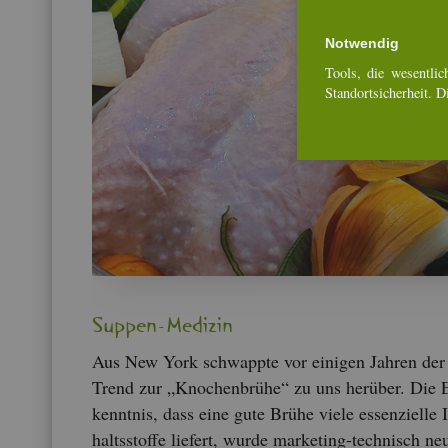
Not­wen­dig
Tools, die we­sent­li­ch
Stand­ort­si­cher­heit. 
Sup­pen-Me­di­zin
Aus New York schwapp­te vor ei­ni­gen Jah­ren der
Trend zur „Kno­chen­brü­he“ zu uns her­über. Die 
kennt­nis, dass eine gute Brühe viele es­sen­zi­el­le 
halts­stof­fe lie­fert, wurde mar­ke­ting-tech­nisch ne