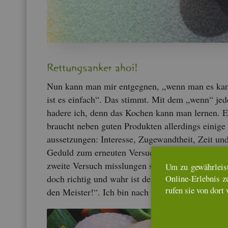
Ret­tungs­an­ker ahoi!
Nun kann man mir ent­geg­nen, „wenn man es ka
ist es ein­fach“. Das stimmt. Mit dem „wenn“ je­
ha­de­re ich, denn das Ko­chen kann man ler­nen. E
braucht neben guten Pro­duk­ten al­ler­dings ei­ni­ge
aus­set­zun­gen: In­ter­es­se, Zu­ge­wandt­heit, Zeit un
Ge­duld zum er­neu­ten Ver­such, falls der erste od
zwei­te Ver­such miss­lun­gen sein soll­te. Ab­ge­nutzt
Um zu ge­währ­leis­
doch rich­tig und wahr ist der Spruch „Übung ma
On­line-Er­leb­nis z
rufen sie von dort 
den Meis­ter!“. Ich bin nach Jah­ren der Übung au