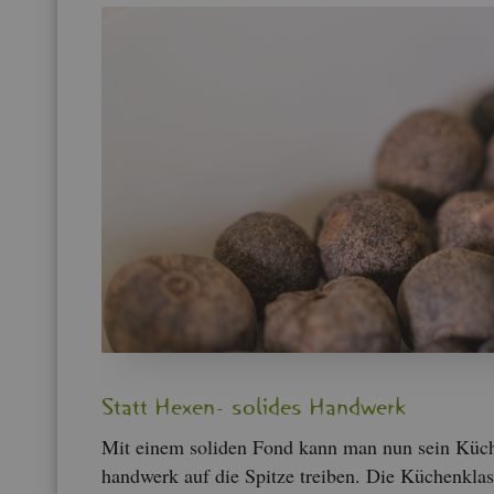
Statt Hexen- so­li­des Hand­werk
Mit einem so­li­den Fond kann man nun sein Kü­c
hand­werk auf die Spit­ze trei­ben. Die Kü­chen­klas­