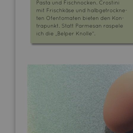
Pasta und Fi­sch­no­cken. Crosti­ni
mit Frisch­kä­se und halb­ge­trock­ne­
ten Ofen­to­ma­ten bie­ten den Kon­
tra­punkt. Statt Par­me­san ras­pe­le
ich die „Bel­per Knol­le“.