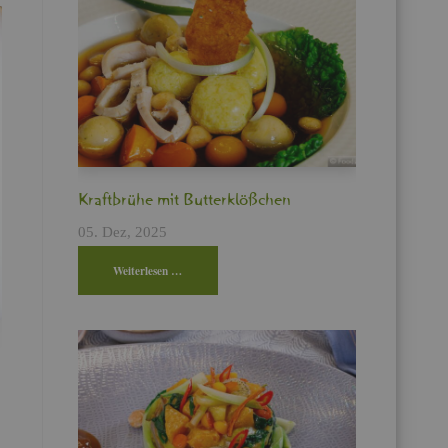
Kraft­brü­he mit But­ter­klö­ßchen
05. Dez, 2025
Wei­ter­le­sen …