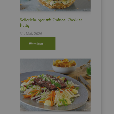
Sel­le­rie­bur­ger mit Qui­noa-Ched­dar-
Patty
31. Mai, 2026
Wei­ter­le­sen …