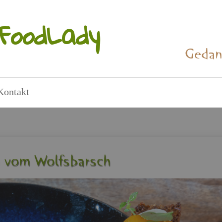
Food­La­dy
Ge­dan
Kon­takt
en vom Wolfs­barsch