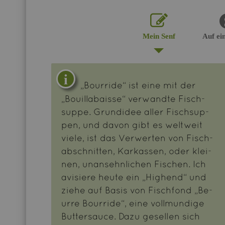
Mein Senf
Auf ei
„Bour­ri­de“ ist eine mit der
„Bouil­la­baisse“ ver­wand­te Fisch­
sup­pe. Grund­idee aller Fisch­sup­
pen, und davon gibt es welt­weit
viele, ist das Ver­wer­ten von Fisch­
ab­schnit­ten, Kar­kas­sen, oder klei­
nen, un­an­sehn­li­chen Fi­schen. Ich
avi­sie­re heute ein „Hig­hend“ und
ziehe auf Basis von Fisch­fond „Be­
ur­re Bour­ri­de“, eine voll­mun­di­ge
But­ter­sauce. Dazu ge­sel­len sich