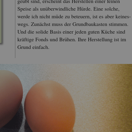
ge­übt sind, er­scheint das Her­stel­len einer fei­nen
Spei­se als un­über­wind­li­che Hürde. Eine sol­che,
werde ich nicht müde zu be­teu­ern, ist es aber kei­nes­
wegs. Zu­nächst muss der Grund­bau­kas­ten stim­men.
Und die so­li­de Basis einer jeden guten Küche sind
kräf­ti­ge Fonds und Brü­hen. Ihre Her­stel­lung ist im
Grund ein­fach.