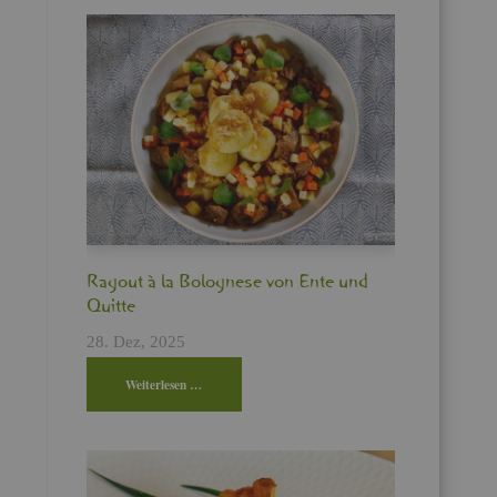
Ra­gout à la Bo­lo­gne­se von Ente und
Quit­te
28. Dez, 2025
Wei­ter­le­sen …