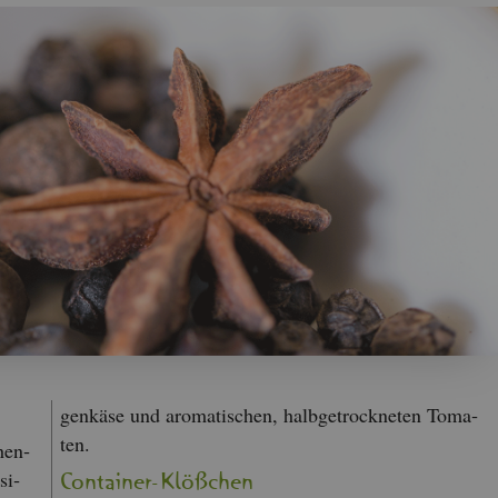
gen­kä­se und aro­ma­ti­schen, halb­ge­trock­ne­ten To­ma­
ten.
hen­
si­
Con­tai­ner-Klö­ßchen