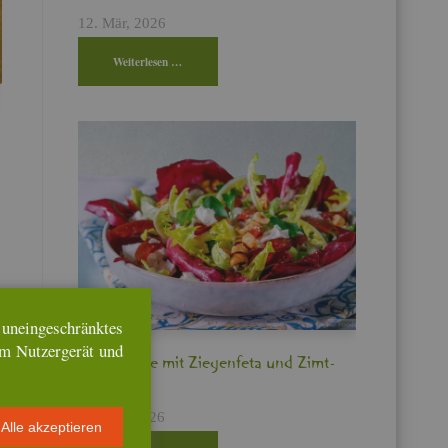
12. Mär, 2026
Wei­ter­le­sen …
n­ein­ge­schränk­tes
em Nut­zer­ge­rät und
Bit­ter­sa­la­te mit Zie­gen­fe­ta und Zimt­
pflau­men
17. Feb, 2026
Alle ak­zep­tie­ren