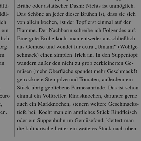
f­ti­
Brühe oder asia­ti­scher Dashi: Nichts ist un­mög­lich.
käl­
Das Schö­ne an jeder die­ser Brü­hen ist, dass sie sich
ich
von al­lein ko­chen, ist der Topf erst ein­mal auf der
, ein
Flam­me. Der Nach­ba­rin schrei­be ich Fol­gen­des auf:
lich,
Eine gute Brühe kocht man ent­we­der aus­schlie­ß­lich
sorg­
aus Ge­mü­se und wen­det für extra „Umami“ (Wohl­ge­
um
schmack) einen simp­len Trick an. In den Sup­pen­topf
man
wan­dern außer den nicht zu grob zer­klei­ner­ten Ge­
mü­sen (mehr Ober­flä­che spen­det mehr Ge­schmack!)
ge­trock­ne­te Stein­pil­ze und To­ma­ten, au­ßer­dem ein
h
Stück übrig ge­blie­be­ne Par­me­san­rin­de. Das ist schon
 Euro
ein­mal ein Voll­tref­fer. Rinds­kno­chen, dar­un­ter gerne
r,
auch ein Mark­kno­chen, steu­ern wei­te­re Ge­schmacks­
hen.
tie­fe bei. Kocht man ein amt­li­ches Stück Rind­fleisch
oder ein Sup­pen­huhn im Ge­mü­se­fond, klet­tert man
die ku­li­na­ri­sche Lei­ter ein wei­te­res Stück nach oben.