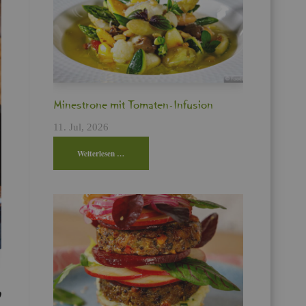
Min­es­tro­ne mit To­ma­ten-In­fu­si­on
11. Jul, 2026
Wei­ter­le­sen …
0