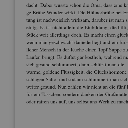
dacht. Dabei wuss­te schon die Oma, dass eine krä
ge Brühe Wun­der wirkt. Die Hüh­ner­brü­he bei Er­
tung ist nach­weis­lich wirk­sam, dar­über ist man s
einig. Es ist nicht al­lein die Ein­bil­dung, die hilft
Stück weit al­ler­dings doch. Es macht einen glück­
wenn man ge­schwächt da­nie­der­liegt und ein für­
li­cher Mensch in der Küche einen Topf Suppe z
Lau­fen bringt. Es duf­tet gar köst­lich, wäh­rend 
sich ge­sund schlum­mert, dann schlürft man die
warme, gol­de­ne Flüs­sig­keit, die Glücks­hor­mo­ne
schla­gen Salto, und so­dann schlum­mert man sic
wei­ter ge­sund. Nun zah­len wir nicht an die fünf
für ein Täss­chen, son­dern dan­ken der Gro­ßmut­te
oder raf­fen uns auf, uns selbst ans Werk zu ma­c