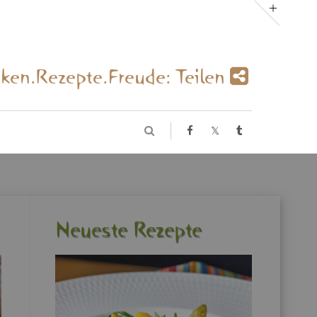
­ken.Re­zep­te.Freu­de: Tei­len
Neu­es­te Re­zep­te