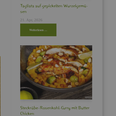
Ta­glia­ta auf ge­pi­ckel­ten Wur­zel­ge­mü­
sen
21. Apr, 2026
Wei­ter­le­sen …
Steck­rü­be-Ro­sen­kohl-Curry mit But­ter
Chi­cken