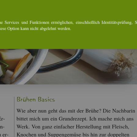
e Ser­vices und Funk­tio­nen er­mög­li­chen, ein­schlie­ß­lich Iden­ti­täts­prü­fung, Se
Diese Op­ti­on kann nicht ab­ge­lehnt wer­den.
Brü­hen Ba­sics
Wie aber nun geht das mit der Brühe? Die Nach­ba­rin
Er­
bit­tet mich um ein Grund­re­zept. Ich mache mich ans
In­
Werk. Von ganz ein­fa­cher Her­stel­lung mit Fleisch,
u er­
Kno­chen und Sup­pen­ge­mü­se bis hin zur dop­pel­ten