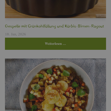
Cres­pel­le mit Grün­kohl­fül­lung und Kür­bis-Bir­nen-Ra­gout
18. Jan, 2026
Wei­ter­le­sen …