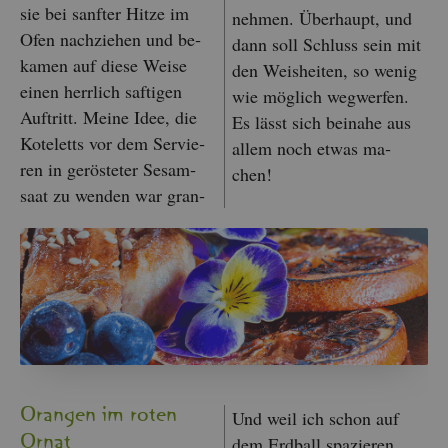
sie bei sanf­ter Hitze im
neh­men. Über­haupt, und
Ofen nach­zie­hen und be­
dann soll Schluss sein mit
ka­men auf diese Weise
den Weis­hei­ten, so wenig
einen herr­lich saf­ti­gen
wie mög­lich weg­wer­fen.
Auf­tritt. Meine Idee, die
Es lässt sich bei­na­he aus
Ko­te­letts vor dem Ser­vie­
allem noch etwas ma­
ren in ge­rös­te­ter Se­sam­
chen!
saat zu wen­den war gran­
Oran­gen im roten
Und weil ich schon auf
Ornat
dem Erd­ball spa­zie­ren