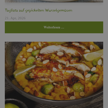
Ta­glia­ta auf ge­pi­ckel­ten Wur­zel­ge­mü­sen
21. Apr, 2026
Wei­ter­le­sen …