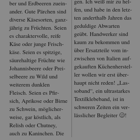
gen. Ich weiß mir zu hel­
ber und Erd­bee­ren zu­ein­
fen, und habe in den letz­
an­der. Gute Pär­chen sind
ten an­dert­halb Jah­ren das
di­ver­se Kä­se­sor­ten, ganz­
ge­dul­di­ge Ab­war­ten
jäh­rig zu Früch­ten. Seien
geübt. Hand­wer­ker sind
es cha­rak­ter­vol­le, reife
kaum zu be­kom­men und
Käse oder junge Frisch­
über Er­satz­tei­le vom in­
kä­se. Seien es spit­zi­ge,
zwi­schen von Ita­li­en auf­
säu­re­hal­ti­ge Früch­te wie
ge­kauf­ten Kü­chen­her­stel­
Jo­han­nis­bee­re oder Prei­
ler wol­len wir erst über­
sel­bee­re zu Wild und
haupt nicht reden! „Las­
wei­te­rem dunk­len
so­band“, ein ul­trastar­kes
Fleisch. Seien es Pfir­
Tex­til­kle­be­band, ist in
sich, Apri­ko­se oder Birne
schwe­ren Zei­ten ein ver­
zu Schwein, mög­li­cher­
läss­li­cher Be­glei­ter 🥴!
wei­se, gar köst­lich, als
Relish oder Chut­ney,
auch zu Ka­nin­chen. Die