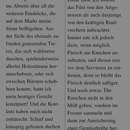
ins Ab­seits über all die
das Filet von den Art­ge­
wei­te­ren Ein­drü­cke, die
nos­sen als auch das­je­ni­ge
auf dem Markt meine
von den kräf­ti­gen Rind­
Sinne be­flü­gel­ten. Aus
vie­chern un­be­ach­tet.
der Sicht des ehe­mals zu­
Immer rate ich je­doch
frie­den grun­zen­den Tie­
dazu, wenn mög­lich
res, das sich wahl­wei­se
Fleisch am Kno­chen an­
du­schen, spie­len­der­wei­se
zu­bra­ten, und die­sen erst
al­ler­lei Holz­stäm­me her­
vor dem Ser­vie­ren zu ent­
um­schub­sen, oder sich
fer­nen, denn so bleibt das
zwi­schen Bürs­ten schub­
Fleisch deut­lich saf­ti­ger.
bern konn­te, hatte ich
Und noch etwas: Die
mein heu­ti­ges Ge­richt
Kno­chen nicht in den
kon­zi­piert! Und die Ko­te­
Müll geben, son­dern im
letts haben mich nicht
Fros­ter sam­meln und
ent­täuscht. Scharf und
dann zur An­rei­che­rung
knusp­rig ge­bra­ten durf­ten
einer Ge­mü­se­brü­he her­