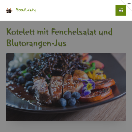
Login
Benutzername
Ko­te­lett mit Fen­chel­sa­lat und
Blut­oran­gen-Jus
Passwort
Anmelden