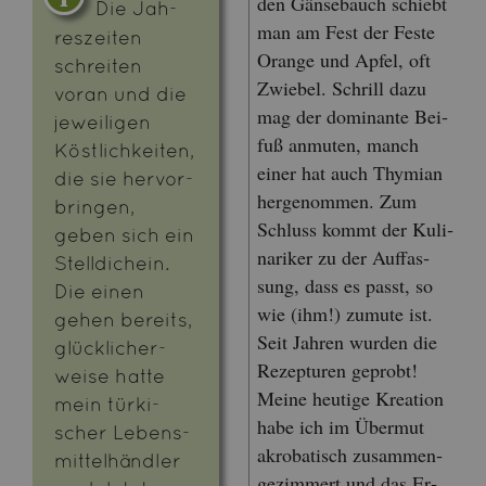
den Gän­se­bauch schiebt
Die Jah­
man am Fest der Feste
res­zei­ten
Oran­ge und Apfel, oft
schrei­ten
Zwie­bel. Schrill dazu
voran und die
mag der do­mi­nan­te Bei­
je­wei­li­gen
fuß an­mu­ten, manch
Köst­lich­kei­ten,
einer hat auch Thy­mi­an
die sie her­vor­
her­ge­nom­men. Zum
brin­gen,
Schluss kommt der Ku­li­
geben sich ein
na­ri­ker zu der Auf­fas­
Stell­dich­ein.
sung, dass es passt, so
Die einen
wie (ihm!) zu­mu­te ist.
gehen be­reits,
Seit Jah­ren wur­den die
glück­li­cher­
Re­zep­tu­ren ge­probt!
wei­se hatte
Meine heu­ti­ge Krea­ti­on
mein tür­ki­
habe ich im Über­mut
scher Le­bens­
akro­ba­tisch zu­sam­men­
mit­tel­händ­ler
ge­zim­mert und das Er­