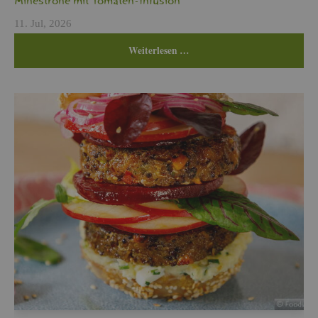
Min­es­tro­ne mit To­ma­ten-In­fu­si­on
11. Jul, 2026
Wei­ter­le­sen …