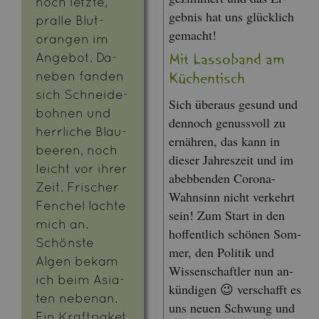
noch letz­te,
geb­nis hat uns glück­lich
pral­le Blut­
ge­macht!
oran­gen im
An­ge­bot. Da­
Mit Las­so­band am
ne­ben fan­den
Kü­chen­tisch
sich Schnei­de­
Sich über­aus ge­sund und
boh­nen und
den­noch ge­nuss­voll zu
herr­li­che Blau­
er­näh­ren, das kann in
bee­ren, noch
die­ser Jah­res­zeit und im
leicht vor ihrer
ab­eb­ben­den Co­ro­na-
Zeit. Fri­scher
Wahn­sinn nicht ver­kehrt
Fen­chel lach­te
sein! Zum Start in den
mich an.
hof­fent­lich schö­nen Som­
Schöns­te
mer, den Po­li­tik und
Algen bekam
Wis­sen­schaft­ler nun an­
ich beim Asia­
kün­di­gen 😉 ver­schafft es
ten ne­ben­an.
uns neuen Schwung und
Ein Kraft­pa­ket,