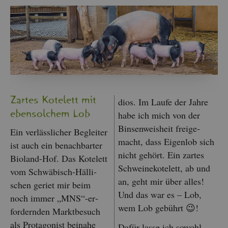
Zar­tes Ko­te­lett mit
di­os. Im Laufe der Jahre
eben­sol­chem Lob
habe ich mich von der
Bin­sen­weis­heit frei­ge­
Ein ver­läss­li­cher Be­glei­ter
macht, dass Ei­gen­lob sich
ist auch ein be­nach­bar­ter
nicht ge­hört. Ein zar­tes
Bio­land-Hof. Das Ko­te­lett
Schwei­ne­ko­te­lett, ab und
vom Schwä­bisch-Häl­li­
an, geht mir über alles!
schen ge­riet mir beim
Und das war es – Lob,
noch immer „MNS“-er­
wem Lob ge­bührt 😉!
for­dern­den Markt­be­such
als Prot­ago­nist bei­na­he
Dafür lasse ich so­wohl