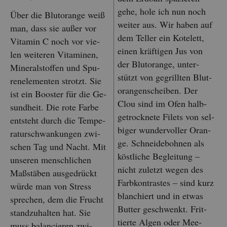
gehe, hole ich nun noch
Über die Blut­oran­ge weiß
wei­ter aus. Wir haben auf
man, dass sie außer vor
dem Tel­ler ein Ko­te­lett,
Vit­amin C noch vor vie­
einen kräf­ti­gen Jus von
len wei­te­ren Vit­ami­nen,
der Blut­oran­ge, un­ter­
Mi­ne­ral­stof­fen und Spu­
stützt von ge­grill­ten Blut­
ren­ele­men­ten strotzt. Sie
oran­gen­schei­ben. Der
ist ein Boos­ter für die Ge­
Clou sind im Ofen halb­
sund­heit. Die rote Farbe
ge­trock­ne­te Fi­lets von sel­
ent­steht durch die Tem­pe­
bi­ger wun­der­vol­ler Oran­
ra­tur­schwan­kun­gen zwi­
ge. Schnei­de­boh­nen als
schen Tag und Nacht. Mit
köst­li­che Be­glei­tung –
un­se­ren mensch­li­chen
nicht zu­letzt wegen des
Maß­stä­ben aus­ge­drückt
Farb­kon­tras­tes – sind kurz
würde man von Stress
blan­chiert und in etwas
spre­chen, dem die Frucht
But­ter ge­schwenkt. Frit­
stand­zu­hal­ten hat. Sie
tier­te Algen oder Mee­
muss ba­lan­cie­ren zwi­