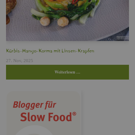
Kür­bis-Mango-Korma mit Lin­sen-Krap­fen
27. Nov, 2025
Wei­ter­le­sen …