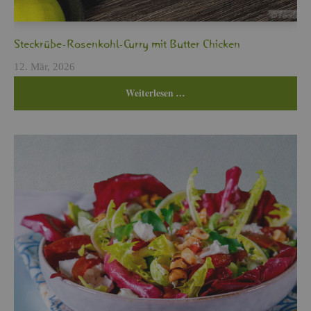
Steck­rü­be-Ro­sen­kohl-Curry mit But­ter Chi­cken
12. Mär, 2026
Wei­ter­le­sen …