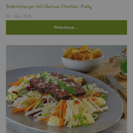
Sel­le­rie­bur­ger mit Qui­noa-Ched­dar-Patty
31. Mai, 2026
Wei­ter­le­sen …