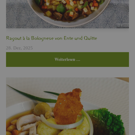
Ra­gout à la Bo­lo­gne­se von Ente und Quit­te
28. Dez, 2025
Wei­ter­le­sen …