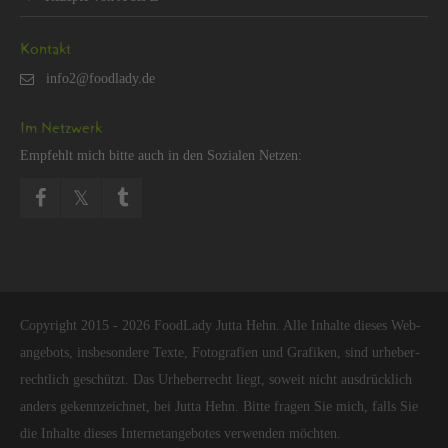
Kon­takt
Im Netz­werk
Emp­fehlt mich bitte auch in den So­zia­len Net­zen:
Co­py­right 2015 - 2026 Food­La­dy Jutta Hehn. Alle In­hal­te die­ses Web­
an­ge­bots, ins­be­son­de­re Texte, Fo­to­gra­fi­en und Gra­fi­ken, sind ur­he­ber­
recht­lich ge­schützt. Das Ur­he­ber­recht liegt, so­weit nicht aus­drück­lich
an­ders ge­kenn­zeich­net, bei Jutta Hehn. Bitte fra­gen Sie mich, falls Sie
die In­hal­te die­ses In­ter­net­an­ge­bo­tes ver­wen­den möch­ten.