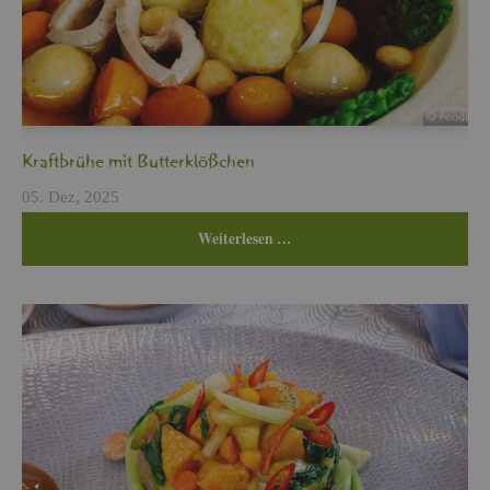
Kraft­brü­he mit But­ter­klö­ßchen
05. Dez, 2025
Wei­ter­le­sen …