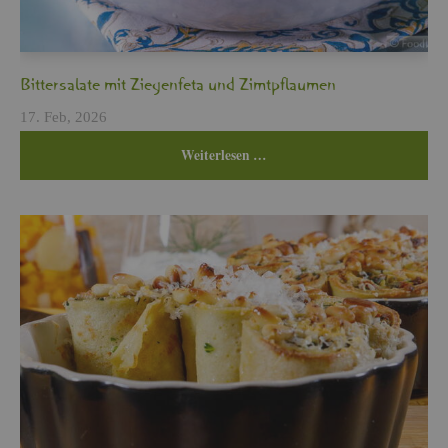
Bit­ter­sa­la­te mit Zie­gen­fe­ta und Zimt­pflau­men
17. Feb, 2026
Wei­ter­le­sen …