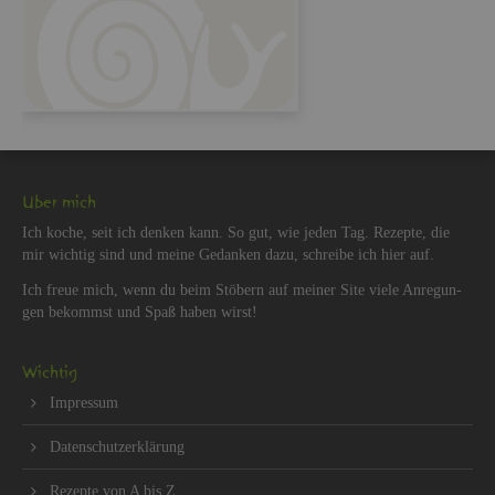
Über mich
Ich koche, seit ich den­ken kann. So gut, wie jeden Tag. Re­zep­te, die
mir wich­tig sind und meine Ge­dan­ken dazu, schrei­be ich hier auf.
Ich freue mich, wenn du beim Stö­bern auf mei­ner Site viele An­re­gun­
gen be­kommst und Spaß haben wirst!
Wich­tig
Im­pres­sum
Da­ten­schut­z­er­klä­rung
Re­zep­te von A bis Z