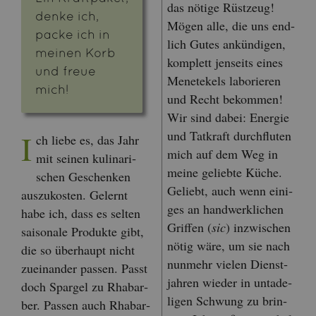
das nö­ti­ge Rüst­zeug!
denke ich,
Mögen alle, die uns end­
packe ich in
lich Gutes an­kün­di­gen,
mei­nen Korb
kom­plett jen­seits eines
und freue
Me­ne­te­kels la­bo­rie­ren
mich!
und Recht be­kom­men!
Wir sind dabei: En­er­gie
und Tat­kraft durch­flu­ten
I
ch liebe es, das Jahr
mich auf dem Weg in
mit sei­nen ku­li­na­ri­
meine ge­lieb­te Küche.
schen Ge­schen­ken
Ge­liebt, auch wenn ei­ni­
aus­zu­kos­ten. Ge­lernt
ges an hand­werk­li­chen
habe ich, dass es sel­ten
Grif­fen (
sic
) in­zwi­schen
sai­so­na­le Pro­duk­te gibt,
nötig wäre, um sie nach
die so über­haupt nicht
nun­mehr vie­len Dienst­
zu­ein­an­der pas­sen. Passt
jah­ren wie­der in un­ta­de­
doch Spar­gel zu Rha­bar­
li­gen Schwung zu brin­
ber. Pas­sen auch Rha­bar­