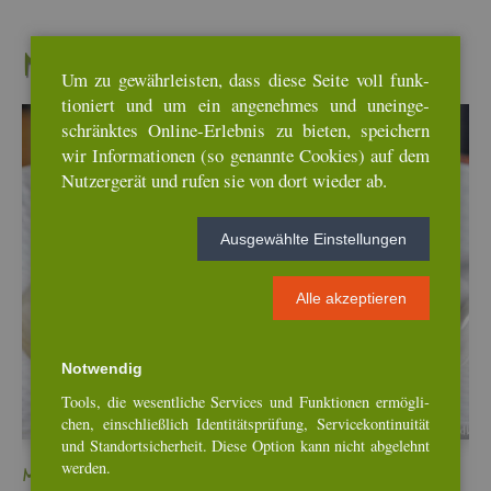
Neu­es­te Re­zep­te
Um zu ge­währ­leis­ten, dass diese Seite voll funk­
tio­niert und um ein an­ge­neh­mes und un­ein­ge­
schränk­tes On­line-Er­leb­nis zu bie­ten, spei­chern
wir In­for­ma­tio­nen (so ge­nann­te Coo­kies) auf dem
Nut­zer­ge­rät und rufen sie von dort wie­der ab.
Aus­ge­wähl­te Ein­stel­lun­gen
Alle ak­zep­tie­ren
Not­wen­dig
Tools, die we­sent­li­che Ser­vices und Funk­tio­nen er­mög­li­
chen, ein­schlie­ß­lich Iden­ti­täts­prü­fung, Ser­vice­kon­ti­nui­tät
und Stand­ort­si­cher­heit. Diese Op­ti­on kann nicht ab­ge­lehnt
wer­den.
Min­es­tro­ne mit To­ma­ten-In­fu­si­on