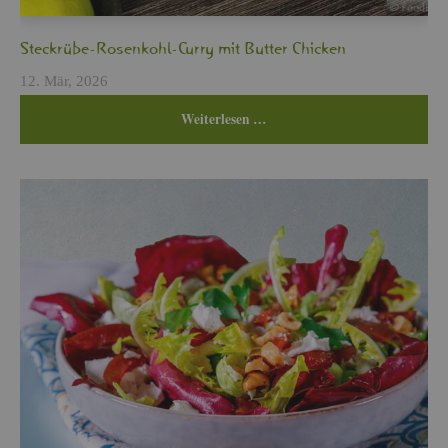
Steck­rü­be-Ro­sen­kohl-Curry mit But­ter Chi­cken
12. Mär, 2026
Wei­ter­le­sen …