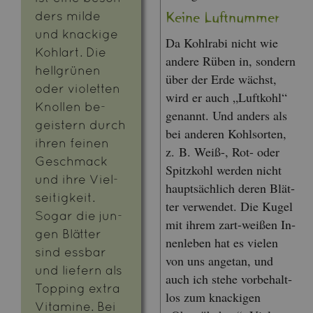
ders milde
Keine Luft­num­mer
und kna­cki­ge
Da Kohl­ra­bi nicht wie
Kohl­art. Die
an­de­re Rüben in, son­dern
hell­grü­nen
über der Erde wächst,
oder vio­let­ten
wird er auch „Luft­kohl“
Knol­len be­
ge­nannt. Und an­ders als
geis­tern durch
bei an­de­ren Kohl­sor­ten,
ihren fei­nen
z. B. Weiß-, Rot- oder
Ge­schmack
Spitz­kohl wer­den nicht
und ihre Viel­
haupt­säch­lich deren Blät­
sei­tig­keit.
ter ver­wen­det. Die Kugel
Sogar die jun­
mit ihrem zart-wei­ßen In­
gen Blät­ter
nen­le­ben hat es vie­len
sind ess­bar
von uns an­ge­tan, und
und lie­fern als
auch ich stehe vor­be­halt­
Top­ping extra
los zum kna­cki­gen
Vit­ami­ne. Bei