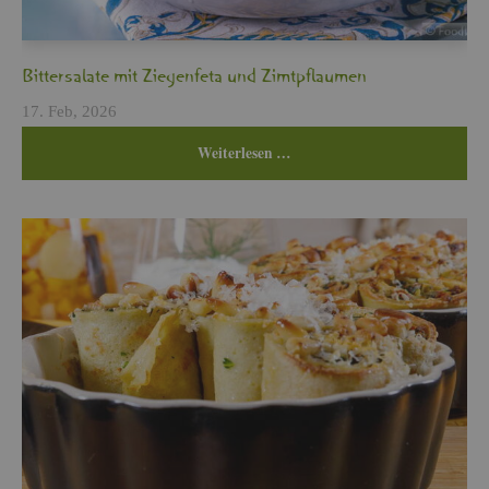
Bit­ter­sa­la­te mit Zie­gen­fe­ta und Zimt­pflau­men
17. Feb, 2026
Wei­ter­le­sen …