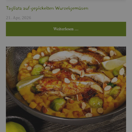
Ta­glia­ta auf ge­pi­ckel­ten Wur­zel­ge­mü­sen
21. Apr, 2026
Wei­ter­le­sen …