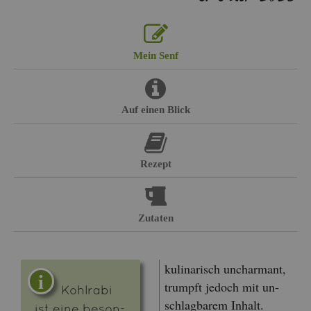
Mein Senf
Auf einen Blick
Re­zept
Zu­ta­ten
ku­li­na­risch un­char­mant,
trumpft je­doch mit un­
Kohl­ra­bi
schlag­ba­rem In­halt.
ist eine be­son­