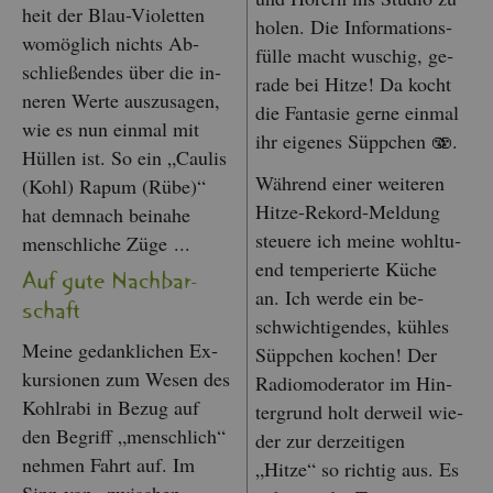
heit der Blau-Vio­let­ten
holen. Die In­for­ma­ti­ons­
wo­mög­lich nichts Ab­
fül­le macht wu­schig, ge­
schlie­ßen­des über die in­
ra­de bei Hitze! Da kocht
ne­ren Werte aus­zu­sa­gen,
die Fan­ta­sie gerne ein­mal
wie es nun ein­mal mit
ihr ei­ge­nes Süpp­chen 🫨.
Hül­len ist. So ein „Cau­lis
Wäh­rend einer wei­te­ren
(Kohl) Rapum (Rübe)“
Hitze-Re­kord-Mel­dung
hat dem­nach bei­na­he
steue­re ich meine wohl­tu­
mensch­li­che Züge ...
end tem­pe­rier­te Küche
Auf gute Nach­bar­
an. Ich werde ein be­
schaft
schwich­ti­gen­des, küh­les
Meine ge­dank­li­chen Ex­
Süpp­chen ko­chen! Der
kur­sio­nen zum Wesen des
Ra­dio­mo­de­ra­tor im Hin­
Kohl­ra­bi in Bezug auf
ter­grund holt der­weil wie­
den Be­griff „mensch­lich“
der zur der­zei­ti­gen
neh­men Fahrt auf. Im
„Hitze“ so rich­tig aus. Es