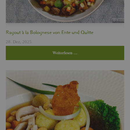
Ra­gout à la Bo­lo­gne­se von Ente und Quit­te
28. Dez, 2025
Wei­ter­le­sen …