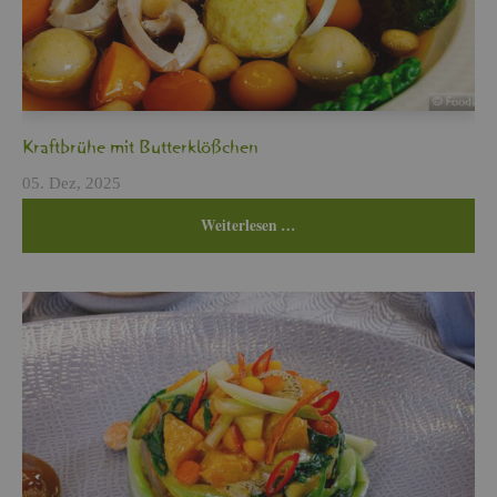
Kraft­brü­he mit But­ter­klö­ßchen
05. Dez, 2025
Wei­ter­le­sen …