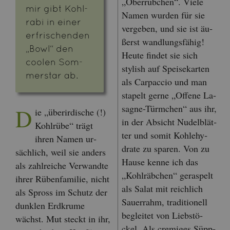
„Ober­rüb­chen“. Viele
mir gibt Kohl­
Namen wur­den für sie
ra­bi in einer
ver­ge­ben, und sie ist äu­
er­fri­schen­den
ßerst wand­lungs­fä­hig!
„Bowl“ den
Heute fin­det sie sich
coo­len Som­
stylish auf Spei­se­kar­ten
mer­star ab.
als Car­pac­cio und man
sta­pelt gerne „Of­fe­ne La­
sa­gne-Türm­chen“ aus ihr,
D
ie „über­ir­di­sche (!)
in der Ab­sicht Nu­del­blät­
Kohl­rü­be“ trägt
ter und somit Koh­le­hy­
ihren Namen ur­
dra­te zu spa­ren. Von zu
säch­lich, weil sie an­ders
Hause kenne ich das
als zahl­rei­che Ver­wand­te
„Kohl­räb­chen“ ge­ras­pelt
ihrer Rü­ben­fa­mi­lie, nicht
als Salat mit reich­lich
als Spross im Schutz der
Sauer­rahm, tra­di­tio­nell
dunk­len Erd­kru­me
be­glei­tet von Lieb­stö­
wächst. Mut steckt in ihr,
ckel. Als cre­mi­ges Süpp­