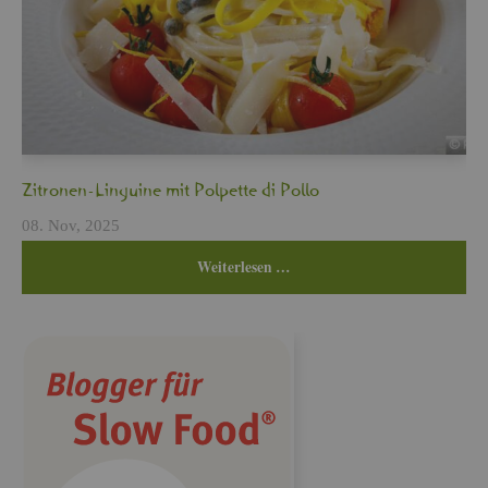
Zi­tro­nen-Lin­gui­ne mit Pol­pet­te di Pollo
08. Nov, 2025
Wei­ter­le­sen …