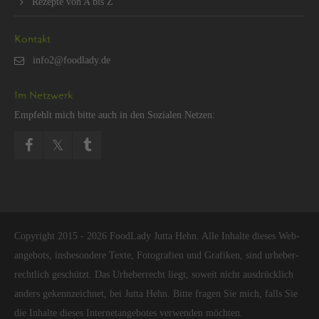
Re­zep­te von A bis Z
Kon­takt
Im Netz­werk
Emp­fehlt mich bitte auch in den So­zia­len Net­zen:
Co­py­right 2015 - 2026 Food­La­dy Jutta Hehn. Alle In­hal­te die­ses Web­
an­ge­bots, ins­be­son­de­re Texte, Fo­to­gra­fi­en und Gra­fi­ken, sind ur­he­ber­
recht­lich ge­schützt. Das Ur­he­ber­recht liegt, so­weit nicht aus­drück­lich
an­ders ge­kenn­zeich­net, bei Jutta Hehn. Bitte fra­gen Sie mich, falls Sie
die In­hal­te die­ses In­ter­net­an­ge­bo­tes ver­wen­den möch­ten.