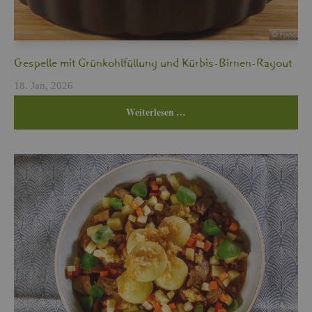
Cres­pel­le mit Grün­kohl­fül­lung und Kür­bis-Bir­nen-Ra­gout
18. Jan, 2026
Wei­ter­le­sen …