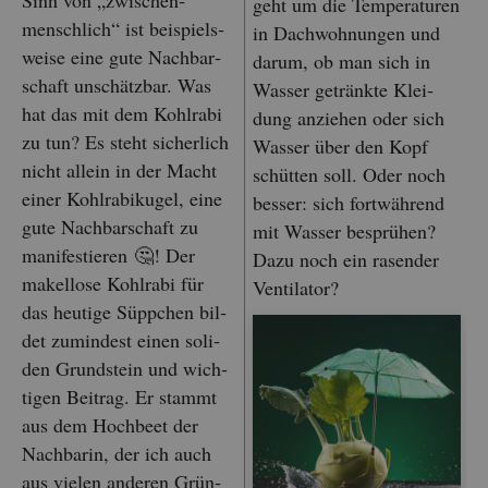
Sinn von „zwi­schen­
geht um die Tem­pe­ra­tu­ren
mensch­lich“ ist bei­spiels­
in Dach­woh­nun­gen und
wei­se eine gute Nach­bar­
darum, ob man sich in
schaft un­schätz­bar. Was
Was­ser ge­tränk­te Klei­
hat das mit dem Kohl­ra­bi
dung an­zie­hen oder sich
zu tun? Es steht si­cher­lich
Was­ser über den Kopf
nicht al­lein in der Macht
schüt­ten soll. Oder noch
einer Kohl­ra­bi­ku­gel, eine
bes­ser: sich fort­wäh­rend
gute Nach­bar­schaft zu
mit Was­ser be­sprü­hen?
ma­ni­fes­tie­ren 🤔! Der
Dazu noch ein ra­sen­der
ma­kel­lo­se Kohl­ra­bi für
Ven­ti­la­tor?
das heu­ti­ge Süpp­chen bil­
det zu­min­dest einen so­li­
den Grund­stein und wich­
ti­gen Bei­trag. Er stammt
aus dem Hoch­beet der
Nach­ba­rin, der ich auch
aus vie­len an­de­ren Grün­