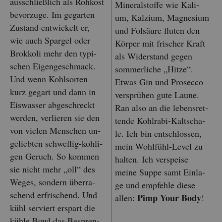
aus­schlie­ß­lich als Roh­kost
Mi­ne­ral­stof­fe wie Ka­li­
be­vor­zu­ge. Im ge­gar­ten
um, Kal­zi­um, Ma­gne­si­um
Zu­stand ent­wi­ckelt er,
und Fol­säu­re flu­ten den
wie auch Spar­gel oder
Kör­per mit fri­scher Kraft
Brok­ko­li mehr den ty­pi­
als Wi­der­stand gegen
schen Ei­gen­ge­schmack.
som­mer­li­che „Hitze“.
Und wenn Kohl­sor­ten
Etwas Gin und Pro­sec­co
kurz ge­gart und dann in
ver­sprü­hen gute Laune.
Eis­was­ser ab­ge­schreckt
Ran also an die le­bens­ret­
wer­den, ver­lie­ren sie den
ten­de Kohl­ra­bi-Kalt­scha­
von vie­len Men­schen un­
le. Ich bin ent­schlos­sen,
ge­lieb­ten schwef­lig-koh­li­
mein Wohl­fühl-Level zu
gen Ge­ruch. So kom­men
hal­ten. Ich ver­spei­se
sie nicht mehr „oll“ des
meine Suppe samt Ein­la­
Weges, son­dern über­ra­
ge und emp­feh­le diese
schend er­fri­schend. Und
Pimp Your Body
allen:
!
kühl ser­viert er­spart die
kühle Bowl das Be­spren­