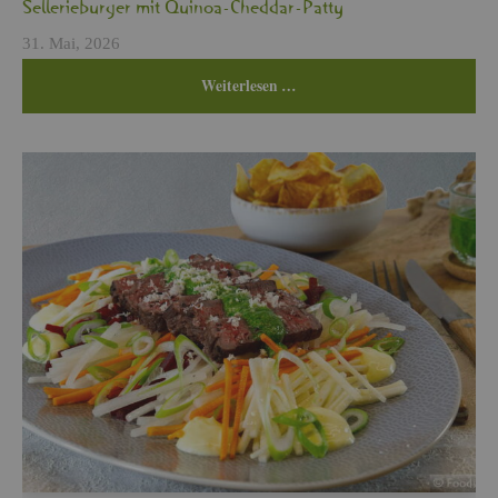
Sel­le­rie­bur­ger mit Qui­noa-Ched­dar-Patty
31. Mai, 2026
Wei­ter­le­sen …