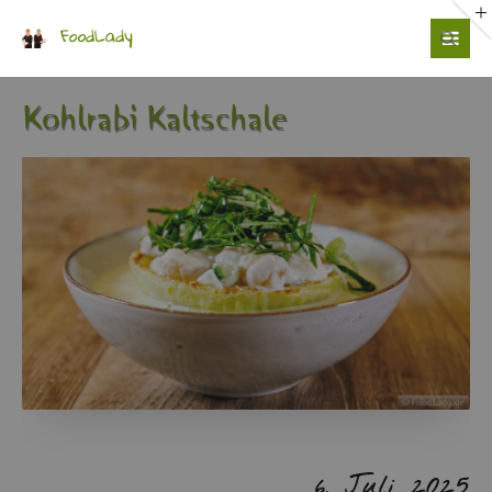
Login
Benutzername
Kohl­ra­bi Kalt­scha­le
Passwort
Anmelden
6. Juli 2025