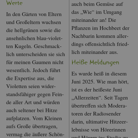
Werte
auch beim Ge­mü­se auf
das „Wie“ im Um­gang
In den Gär­ten von El­tern
mit­ein­an­der an! Die
und Gro­ß­el­tern wuch­sen
Pflan­zen im Hoch­beet der
die hell­grü­nen sowie die
Nach­ba­rin kom­men al­ler­
an­sehn­li­chen blau-vio­let­
dings of­fen­sicht­lich fried­
ten Ku­geln. Ge­schmack­
lich mit­ein­an­der aus.
lich un­ter­schei­den sie sich
für mei­nen Gau­men nicht
Heiße Mel­dun­gen
we­sent­lich. Je­doch führt
Es wurde heiß in die­sem
die Ex­per­ti­se aus, die
Juni 2025. Wie man hört,
Vio­let­ten seien wi­der­
ist es der hei­ßes­te Juni
stands­fä­hi­ger gegen Fein­
„Al­ler­zei­ten“. Seit Tagen
de aller Art und wür­den
über­tref­fen sich Mo­de­ra­
auch sel­te­ner bei Hitze
to­ren der Ra­dio­sen­der
auf­plat­zen. Vom Klei­nen
darin, ul­ti­ma­ti­ve Hit­ze­er­
aufs Große über­tra­gen,
leb­nis­se von Hö­re­rin­nen
ver­mag die äu­ße­re Schön­
und Hö­rern ins Stu­dio zu