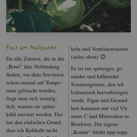
Fast am Null­punkt
keln und Ven­ti­la­tor­sau­sen
(siehe oben) 😊.
Da alle Zu­ta­ten, die in der
„Bowl“ ihre Ver­bin­dung
Es ist ein sprit­zi­ger, ge­
fin­den, vor dem Ser­vie­ren
sun­der und küh­len­der
schon ein­mal auf Tem­pe­
Som­mer­ge­nuss, den ich
ra­tur ge­bracht wur­den,
ku­li­na­risch her­vor­brin­gen
fragt man sich wo­mög­
werde. Figur und Ge­sund­
lich, warum sie spä­ter
heit kom­men mit viel Vit­
kühl ser­viert wer­den. Das
amin C und Mi­ne­ra­li­en in
hat den ein­fa­chen Grund,
Best­form. Die ei­ge­ne
dass ich Kohl­ra­bi nicht
„Kon­tur“ bleibt tipp-topp.