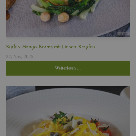
Kür­bis-Mango-Korma mit Lin­sen-Krap­fen
27. Nov, 2025
Wei­ter­le­sen …