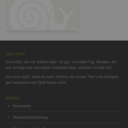
Über mich
Ich koche, seit ich den­ken kann. So gut, wie jeden Tag. Re­zep­te, die
mir wich­tig sind und meine Ge­dan­ken dazu, schrei­be ich hier auf.
Ich freue mich, wenn du beim Stö­bern auf mei­ner Site viele An­re­gun­
gen be­kommst und Spaß haben wirst!
Wich­tig
Im­pres­sum
Da­ten­schut­z­er­klä­rung