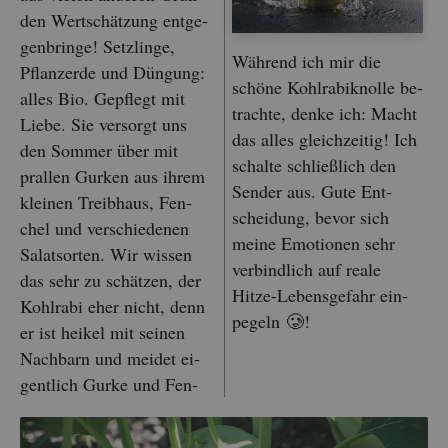
den Wert­schät­zung ent­ge­
gen­brin­ge! Setz­lin­ge,
Wäh­rend ich mir die
Pflan­zer­de und Dün­gung:
schö­ne Kohl­ra­bi­knol­le be­
alles Bio. Ge­pflegt mit
trach­te, denke ich: Macht
Liebe. Sie ver­sorgt uns
das alles gleich­zei­tig! Ich
den Som­mer über mit
schal­te schlie­ß­lich den
pral­len Gur­ken aus ihrem
Sen­der aus. Gute Ent­
klei­nen Treib­haus, Fen­
schei­dung, bevor sich
chel und ver­schie­de­nen
meine Emo­tio­nen sehr
Sa­lat­sor­ten. Wir wis­sen
ver­bind­lich auf reale
das sehr zu schät­zen, der
Hitze-Le­bens­ge­fahr ein­
Kohl­ra­bi eher nicht, denn
pe­geln 🥲!
er ist hei­kel mit sei­nen
Nach­barn und mei­det ei­
gent­lich Gurke und Fen­