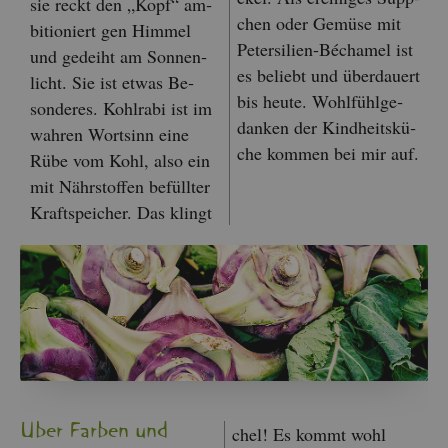
sie reckt den „Kopf“ am­
chen oder Ge­mü­se mit
bi­tio­niert gen Him­mel
Pe­ter­si­li­en-Bé­cha­mel ist
und ge­deiht am Son­nen­
es be­liebt und über­dau­ert
licht. Sie ist etwas Be­
bis heute. Wohl­fühl­ge­
son­de­res. Kohl­ra­bi ist im
dan­ken der Kind­heits­kü­
wah­ren Wort­sinn eine
che kom­men bei mir auf.
Rübe vom Kohl, also ein
mit Nähr­stof­fen be­füll­ter
Kraft­spei­cher. Das klingt
Über Far­ben und
chel! Es kommt wohl