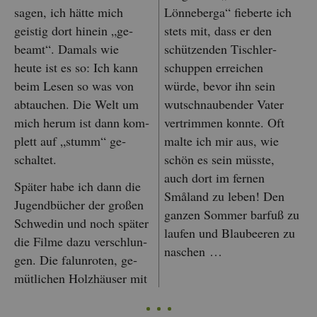
sagen, ich hätte mich
Lön­ne­ber­ga“ fie­ber­te ich
geis­tig dort hin­ein „ge­
stets mit, dass er den
beamt“. Da­mals wie
schüt­zen­den Tisch­ler­
heute ist es so: Ich kann
schup­pen er­rei­chen
beim Lesen so was von
würde, bevor ihn sein
ab­tau­chen. Die Welt um
wut­schnau­ben­der Vater
mich herum ist dann kom­
ver­trim­men konn­te. Oft
plett auf „stumm“ ge­
malte ich mir aus, wie
schal­tet.
schön es sein müss­te,
auch dort im fer­nen
Spä­ter habe ich dann die
Småland zu leben! Den
Ju­gend­bü­cher der gro­ßen
gan­zen Som­mer bar­fuß zu
Schwe­din und noch spä­ter
lau­fen und Blau­bee­ren zu
die Filme dazu ver­schlun­
na­schen …
gen. Die fal­un­ro­ten, ge­
müt­li­chen Holz­häu­ser mit