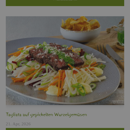
Ta­glia­ta auf ge­pi­ckel­ten Wur­zel­ge­mü­sen
21. Apr, 2026