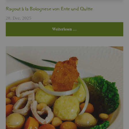
Ra­gout à la Bo­lo­gne­se von Ente und Quit­te
28. Dez, 2025
Wei­ter­le­sen …