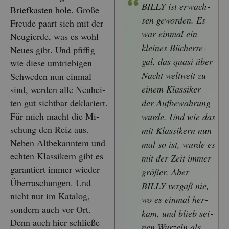
BILLY ist er­wach­
Brief­kas­ten hole. Große
sen ge­wor­den. Es
Freu­de paart sich mit der
war ein­mal ein
Neu­gier­de, was es wohl
klei­nes Bü­cher­re­
Neues gibt. Und pfif­fig
gal, das quasi über
wie diese um­trie­bi­gen
Nacht welt­weit zu
Schwe­den nun ein­mal
einem Klas­si­ker
sind, wer­den alle Neu­hei­
ten gut sicht­bar de­kla­riert.
der Auf­be­wah­rung
Für mich macht die Mi­
wurde. Und wie das
schung den Reiz aus.
mit Klas­si­kern nun
Neben Alt­be­kann­tem und
mal so ist, wurde es
ech­ten Klas­si­kern gibt es
mit der Zeit immer
ga­ran­tiert immer wie­der
grö­ßer. Aber
Über­ra­schun­gen. Und
BILLY ver­gaß nie,
nicht nur im Ka­ta­log,
wo es ein­mal her­
son­dern auch vor Ort.
kam, und blieb sei­
Denn auch hier schlie­ße
nen Wur­zeln als