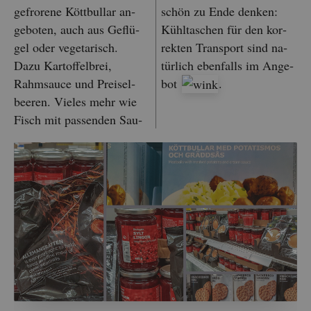
ge­fro­re­ne Kött­bull­ar an­
schön zu Ende den­ken:
ge­bo­ten, auch aus Ge­flü­
Kühl­ta­schen für den kor­
gel oder ve­ge­ta­risch.
rek­ten Trans­port sind na­
Dazu Kar­tof­fel­brei,
tür­lich eben­falls im An­ge­
Rahm­sauce und Prei­sel­
bot
.
bee­ren. Vie­les mehr wie
Fisch mit pas­sen­den Sau­