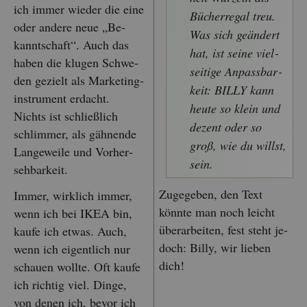
ich immer wie­der die eine
Bü­cher­re­gal treu.
oder an­de­re neue „Be­
Was sich ge­än­dert
kannt­schaft“. Auch das
hat, ist seine viel­
haben die klu­gen Schwe­
sei­ti­ge An­pass­bar­
den ge­zielt als Mar­ke­ting­
keit: BILLY kann
in­stru­ment er­dacht.
heute so klein und
Nichts ist schlie­ß­lich
de­zent oder so
schlim­mer, als gäh­nen­de
groß, wie du willst,
Lan­ge­wei­le und Vor­her­
sein.
seh­bar­keit.
Zu­ge­ge­ben, den Text
Immer, wirk­lich immer,
könn­te man noch leicht
wenn ich bei IKEA bin,
über­ar­bei­ten, fest steht je­
kaufe ich etwas. Auch,
doch: Billy, wir lie­ben
wenn ich ei­gent­lich nur
dich!
schau­en woll­te. Oft kaufe
ich rich­tig viel. Dinge,
von denen ich, bevor ich