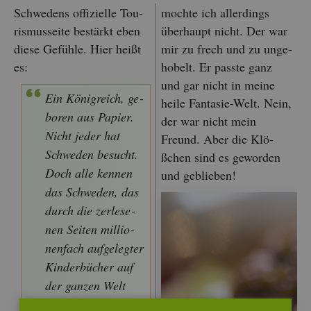
Schwe­dens of­fi­zi­el­le Tou­
moch­te ich al­ler­dings
ris­mus­sei­te be­stärkt eben
über­haupt nicht. Der war
diese Ge­füh­le. Hier heißt
mir zu frech und zu un­ge­
es:
ho­belt. Er pass­te ganz
und gar nicht in meine
Ein Kö­nig­reich, ge­
heile Fan­ta­sie-Welt. Nein,
bo­ren aus Pa­pier.
der war nicht mein
Nicht jeder hat
Freund. Aber die Klö­
Schwe­den be­sucht.
ßchen sind es ge­wor­den
Doch alle ken­nen
und ge­blie­ben!
das Schwe­den, das
durch die zer­le­se­
nen Sei­ten mil­lio­
nen­fach auf­ge­leg­ter
Kin­der­bü­cher auf
der gan­zen Welt
schim­mert: Es ist