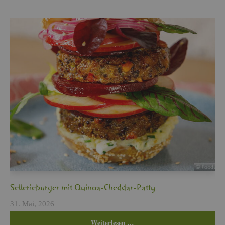
Sel­le­rie­bur­ger mit Qui­noa-Ched­dar-Patty
31. Mai, 2026
Wei­ter­le­sen …