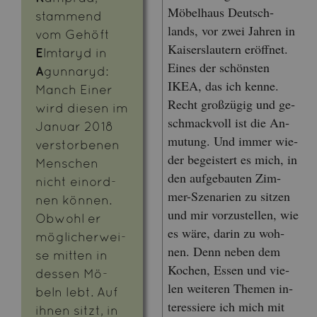
Mö­bel­haus Deutsch­
stam­mend
lands, vor zwei Jah­ren in
vom Ge­höft
Kai­sers­lau­tern er­öff­net.
E
lmta­ryd in
Eines der schöns­ten
A
gun­na­ryd:
IKEA, das ich kenne.
Manch Einer
Recht gro­ß­zü­gig und ge­
wird die­sen im
schmack­voll ist die An­
Ja­nu­ar 2018
mu­tung. Und immer wie­
ver­stor­be­nen
der be­geis­tert es mich, in
Men­schen
den auf­ge­bau­ten Zim­
nicht ein­ord­
mer-Sze­na­ri­en zu sit­zen
nen kön­nen.
und mir vor­zu­stel­len, wie
Ob­wohl er
es wäre, darin zu woh­
mög­li­cher­wei­
nen. Denn neben dem
se mit­ten in
Ko­chen, Essen und vie­
des­sen Mö­
len wei­te­ren The­men in­
beln lebt. Auf
ter­es­sie­re ich mich mit
ihnen sitzt, in