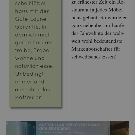
zu frü­hes­ter Zeit ein Re­
sche Mö­bel­
stau­rant in jedes Mö­bel­
haus mit der
haus ge­baut. So wurde er
Gute-Laune-
ganz ne­ben­bei im Laufe
Ga­ran­tie. In
der Jahr­zehn­te der welt­
dem ich mich
weit wohl be­deu­tends­te
gerne her­um­
Mar­ken­bot­schaf­ter für
trei­be, Pro­be­
schwe­di­sches Essen!
woh­ne und
na­tür­lich esse.
Un­be­dingt
immer und
aus­nah­me­los:
Kött­bull­ar!