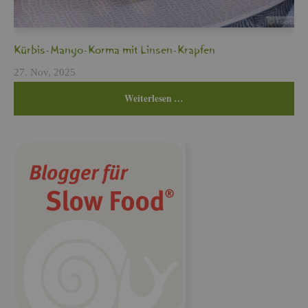
Kür­bis-Mango-Korma mit Lin­sen-Krap­fen
27. Nov, 2025
Wei­ter­le­sen …