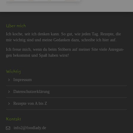
Über mich
Ich koche, seit ich den­ken kann. So gut, wie jeden Tag. Re­zep­te, die
mir wich­tig sind und meine Ge­dan­ken dazu, schrei­be ich hier auf.
Ich freue mich, wenn du beim Stö­bern auf mei­ner Site viele An­re­gun­
gen be­kommst und Spaß haben wirst!
Wich­tig
Im­pres­sum
Da­ten­schut­z­er­klä­rung
Re­zep­te von A bis Z
Kon­takt