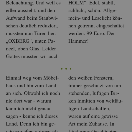
Be­leuch­tung. Und weil es
HOLM“. Edel, sta­bil,
edler aus­sieht, und den
schlicht, schön. All­ge­
Auf­wand beim Staub­wi­
mein- und Le­se­licht kön­
schen deut­lich re­du­ziert,
nen ge­trennt ein­ge­schal­tet
muss­ten nun Türen her.
wer­den. 99 Euro. Der
„OX­BERG“, unten Pa­
Ham­mer!
neel, oben Glas. Lei­der
Got­tes muss­ten wir auch
Ein­mal weg vom Mö­bel­
den wei­ßen Fens­tern,
haus und hin zum Land
immer ge­schützt von um­
an sich. Ob­wohl ich noch
ste­hen­den, luf­ti­gen Bir­
nie dort war - warum
ken in­mit­ten von weit­läu­
kann ich nicht genau
fi­gen Land­schaf­ten,
sagen - kenne ich die­ses
waren auf eine ge­wis­se
Land. Denn ich bin ge­
Art mein Zu­hau­se. In
wis­ser­ma­ßen auf­ge­wach­
Lind­grens Ge­schich­ten