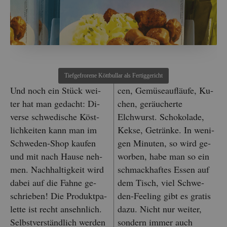
Tief­ge­fro­re­ne Kött­bull­ar als Fer­tig­ge­richt
Und noch ein Stück wei­
cen, Ge­mü­se­auf­läu­fe, Ku­
ter hat man ge­dacht: Di­
chen, ge­räu­cher­te
ver­se schwe­di­sche Köst­
Elchwurst. Scho­ko­la­de,
lich­kei­ten kann man im
Kekse, Ge­trän­ke. In we­ni­
Schwe­den-Shop kau­fen
gen Mi­nu­ten, so wird ge­
und mit nach Hause neh­
wor­ben, habe man so ein
men. Nach­hal­tig­keit wird
schmack­haf­tes Essen auf
dabei auf die Fahne ge­
dem Tisch, viel Schwe­
schrie­ben! Die Pro­dukt­pa­
den-Fee­ling gibt es gra­tis
let­te ist recht an­sehn­lich.
dazu. Nicht nur wei­ter,
Selbst­ver­ständ­lich wer­den
son­dern immer auch