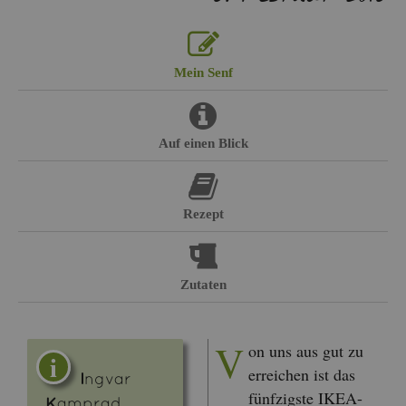
Mein Senf
Auf einen Blick
Re­zept
Zu­ta­ten
V
on uns aus gut zu
er­rei­chen ist das
I
ngvar
fünf­zigs­te IKEA-
K
am­prad,