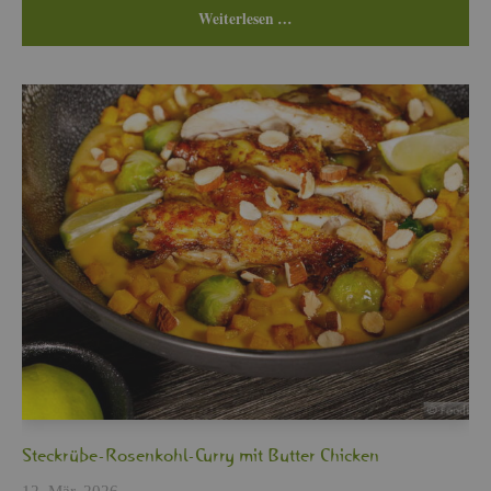
Wei­ter­le­sen …
Steck­rü­be-Ro­sen­kohl-Curry mit But­ter Chi­cken
12. Mär, 2026