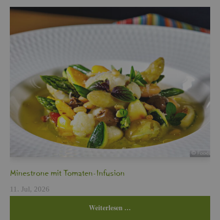
Min­es­tro­ne mit To­ma­ten-In­fu­si­on
11. Jul, 2026
Wei­ter­le­sen …