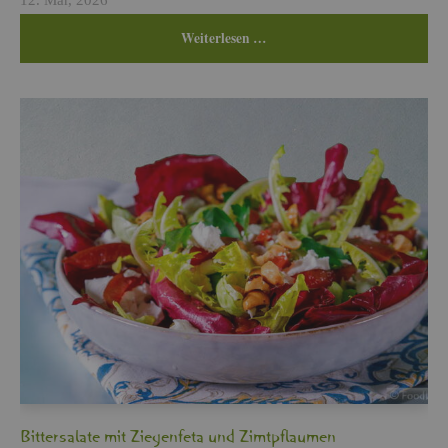
Wei­ter­le­sen …
Bit­ter­sa­la­te mit Zie­gen­fe­ta und Zimt­pflau­men