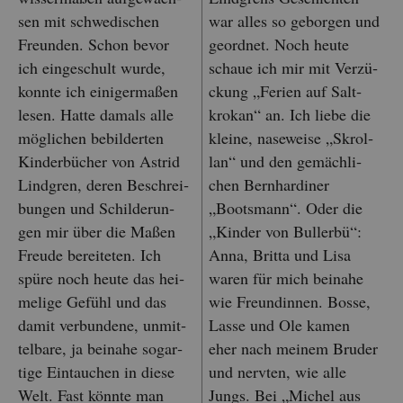
sen mit schwe­di­schen
war alles so ge­bor­gen und
Freun­den. Schon bevor
ge­ord­net. Noch heute
ich ein­ge­schult wurde,
schaue ich mir mit Ver­zü­
konn­te ich ei­ni­ger­ma­ßen
ckung „Fe­ri­en auf Salt­
lesen. Hatte da­mals alle
kro­kan“ an. Ich liebe die
mög­li­chen be­bil­der­ten
klei­ne, na­se­wei­se „Skrol­
Kin­der­bü­cher von As­trid
lan“ und den ge­mäch­li­
Lind­gren, deren Be­schrei­
chen Bern­har­di­ner
bun­gen und Schil­de­run­
„Boots­mann“. Oder die
gen mir über die Maßen
„Kin­der von Bul­ler­bü“:
Freu­de be­rei­te­ten. Ich
Anna, Brit­ta und Lisa
spüre noch heute das hei­
waren für mich bei­na­he
me­li­ge Ge­fühl und das
wie Freun­din­nen. Bosse,
damit ver­bun­de­ne, un­mit­
Lasse und Ole kamen
tel­ba­re, ja bei­na­he sog­ar­
eher nach mei­nem Bru­der
ti­ge Ein­tau­chen in diese
und nerv­ten, wie alle
Welt. Fast könn­te man
Jungs. Bei „Mi­chel aus