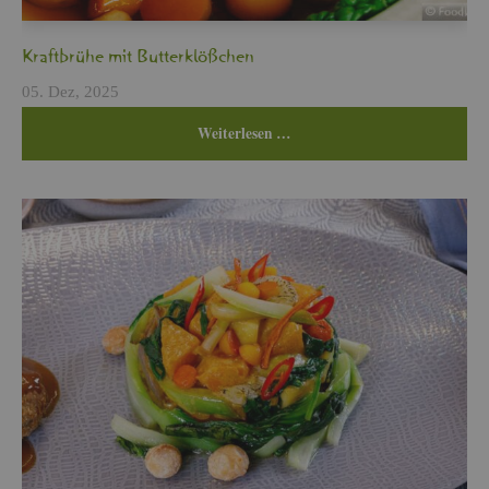
Kraft­brü­he mit But­ter­klö­ßchen
05. Dez, 2025
Wei­ter­le­sen …