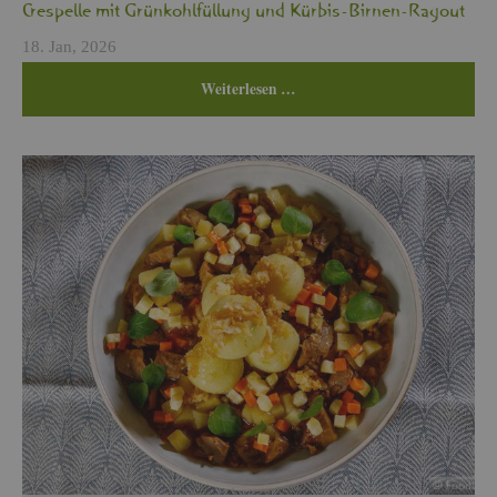
Cres­pel­le mit Grün­kohl­fül­lung und Kür­bis-Bir­nen-Ra­gout
18. Jan, 2026
Wei­ter­le­sen …