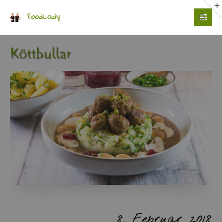
Login
Benutzername
Kött­bull­ar
Passwort
Anmelden
8. Fe­bru­ar 2018