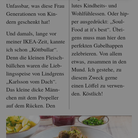
lu­tes Kind­heits- und
Un­fass­bar, was diese Frau
Wohl­füh­les­sen. Oder hip­
Ge­ne­ra­tio­nen von Kin­
per aus­ge­drückt: „Soul-
dern ge­schenkt hat!
Food at it’s best“. Üb­ri­
Und da­mals, lange vor
gens muss man hier den
mei­ner IKEA-Zeit, kann­te
per­fek­ten Ga­bel­hap­pen
ich schon „Kött­bull­ar“.
ze­le­brie­ren. Von allem
Denn die klei­nen Fleisch­
etwas, zu­sam­men in den
bäll­chen waren die Lieb­
Mund. Ich ge­ste­he, zu
lings­spei­se von Lind­grens
die­sem Zweck gerne
„Karls­son vom Dach“.
einen Löf­fel zu ver­wen­
Das klei­ne dicke Männ­
den. Köst­lich!
chen mit dem Pro­pel­ler
auf dem Rü­cken. Den