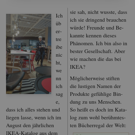
sie sah, nicht wuss­te, dass
Ich
ich sie drin­gend brau­chen
üb
würde! Freun­de und Be­
er­
kann­te ken­nen die­ses
tre
Phä­no­men. Ich bin also in
i­be
bes­ter Ge­sell­schaft. Aber
nic
wie ma­chen die das bei
ht,
IKEA?
we
nn
Mög­li­cher­wei­se stif­ten
ich
die lus­ti­gen Namen der
sag
Pro­duk­te ge­füh­li­ge Bin­
e,
dung zu uns Men­schen.
dass ich alles ste­hen und
So heißt es doch im Ka­ta­
lie­gen lasse, wenn ich im
log zum wohl be­rühm­tes­
Au­gust den jähr­li­chen
ten Bü­cher­re­gal der Welt:
IKEA-Ka­ta­log aus dem