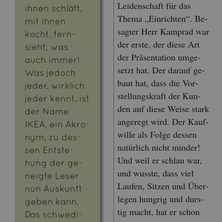
Lei­den­schaft für das
ihnen schläft,
Thema „Ein­rich­ten“. Be­
mit ihnen
sag­ter Herr Kam­prad war
kocht, fern­
der erste, der diese Art
sieht, was
der Prä­sen­ta­ti­on um­ge­
auch immer!
setzt hat. Der dar­auf ge­
Was je­doch
baut hat, dass die Vor­
jeder, wirk­lich
stel­lungs­kraft der Kun­
jeder kennt, ist
den auf diese Weise stark
der Name
an­ge­regt wird. Der Kauf­
IKEA, ein Akro­
wil­le als Folge des­sen
nym, zu des­
na­tür­lich nicht min­der!
sen Ent­ste­
Und weil er schlau war,
hung der ge­
und wuss­te, dass viel
neig­te Leser
Lau­fen, Sit­zen und Über­
nun Aus­kunft
le­gen hung­rig und durs­
geben kann.
tig macht, hat er schon
Das schwe­di­