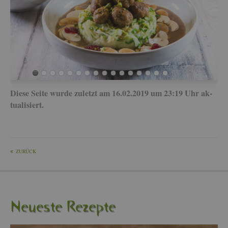
Diese Seite wurde zu­letzt am 16.02.2019 um 23:19 Uhr ak­
tua­li­siert.
ZU­RÜCK
Neu­es­te Re­zep­te