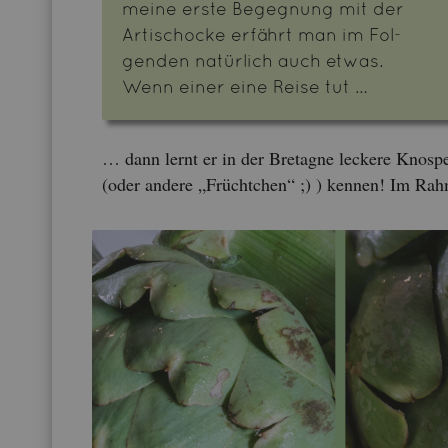
meine erste Be­geg­nung mit der
Ar­ti­scho­cke er­fährt man im Fol­
gen­den na­tür­lich auch etwas.
Wenn einer eine Reise tut …
… dann lernt er in der Bre­ta­gne le­cke­re Knos­p
(oder an­de­re „Frücht­chen“ ;) ) ken­nen! Im Rah