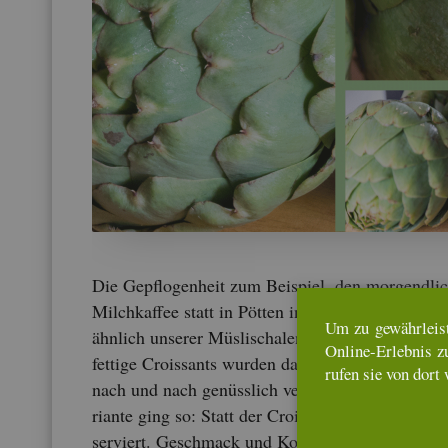
Die Ge­pflo­gen­heit zum Bei­spiel, den mor­gend­li­
Milch­kaf­fee statt in Pöt­ten in klei­nen Schüs­sel­c
Um zu ge­währ­leis­
ähn­lich un­se­rer Müs­li­scha­len, zu ser­vie­ren. Schö
On­line-Er­leb­nis z
fet­ti­ge Crois­sants wur­den darin hin­ein­ge­taucht 
rufen sie von dort 
nach und nach ge­nüss­lich ver­speist. Eine wei­te­r
ri­an­te ging so: Statt der Crois­sants wur­den Hörn
ser­viert. Ge­schmack und Kon­sis­tenz muss man s