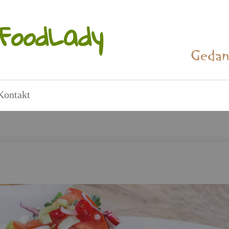
Food­La­dy
Ge­dan
Kon­takt