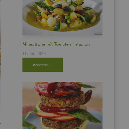
Min­es­tro­ne mit To­ma­ten-In­fu­si­on
11. Jul, 2026
Wei­ter­le­sen …
7