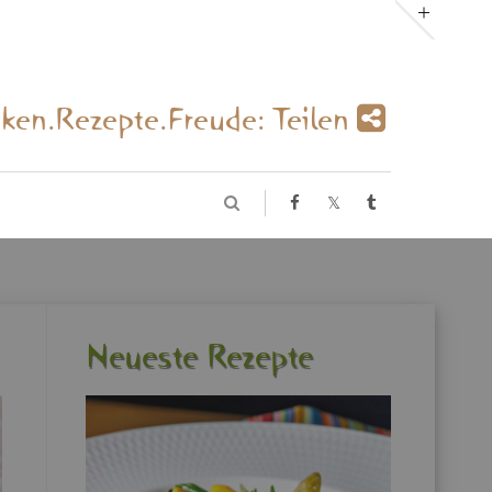
­ken.Re­zep­te.Freu­de: Tei­len
Neu­es­te Re­zep­te