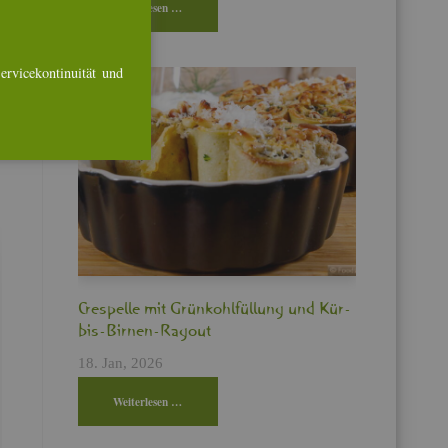
Wei­ter­le­sen …
r­vice­kon­ti­nui­tät und
Cres­pel­le mit Grün­kohl­fül­lung und Kür­
bis-Bir­nen-Ra­gout
18. Jan, 2026
Wei­ter­le­sen …