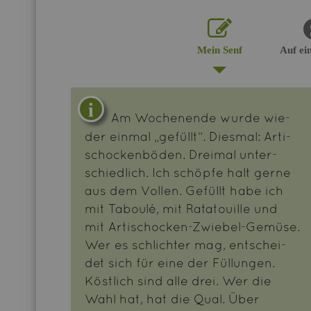
Mein Senf
Auf ei
Am Wo­chen­en­de wurde wie­
der ein­mal „ge­füllt“. Dies­mal: Ar­ti­
scho­cken­bö­den. Drei­mal un­ter­
schied­lich. Ich schöp­fe halt gerne
aus dem Vol­len. Ge­füllt habe ich
mit Ta­boulé, mit Ra­ta­touille und
mit Ar­ti­scho­cken-Zwie­bel-Ge­mü­se.
Wer es schlich­ter mag, ent­schei­
det sich für eine der Fül­lun­gen.
Köst­lich sind alle drei. Wer die
Wahl hat, hat die Qual. Über