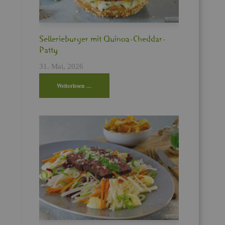
Sel­le­rie­bur­ger mit Qui­noa-Ched­dar-
Patty
31. Mai, 2026
Wei­ter­le­sen …