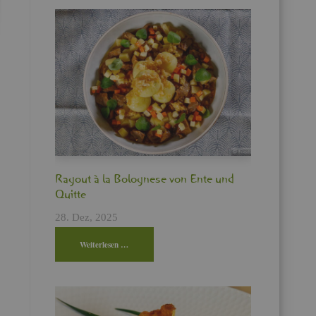
Ra­gout à la Bo­lo­gne­se von Ente und
Quit­te
28. Dez, 2025
Wei­ter­le­sen …