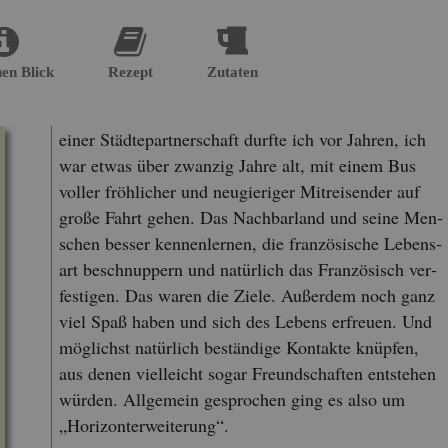
nen Blick
Re­zept
Zu­ta­ten
einer Städ­te­part­ner­schaft durf­te ich vor Jah­ren, ich
war etwas über zwan­zig Jahre alt, mit einem Bus
vol­ler fröh­li­cher und neu­gie­ri­ger Mit­rei­sen­der auf
große Fahrt gehen. Das Nach­bar­land und seine Men­
schen bes­ser ken­nen­ler­nen, die fran­zö­si­sche Le­bens­
art be­schnup­pern und na­tür­lich das Fran­zö­sisch ver­
fes­ti­gen. Das waren die Ziele. Au­ßer­dem noch ganz
viel Spaß haben und sich des Le­bens er­freu­en. Und
mög­lichst na­tür­lich be­stän­di­ge Kon­tak­te knüp­fen,
aus denen viel­leicht sogar Freund­schaf­ten ent­ste­hen
wür­den. All­ge­mein ge­spro­chen ging es also um
„Ho­ri­zont­er­wei­te­rung“.