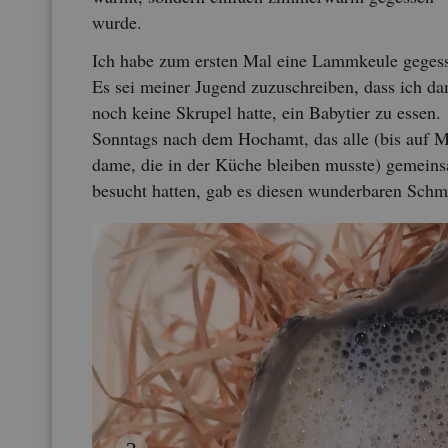
wurde.
Ich habe zum ers­ten Mal eine Lamm­keu­le ge­ges­
Es sei mei­ner Ju­gend zu­zu­schrei­ben, dass ich da
noch keine Skru­pel hatte, ein Ba­by­tier zu essen.
Sonn­tags nach dem Hoch­amt, das alle (bis auf 
dame, die in der Küche blei­ben muss­te) ge­mein­
be­sucht hat­ten, gab es die­sen wun­der­ba­ren Sch