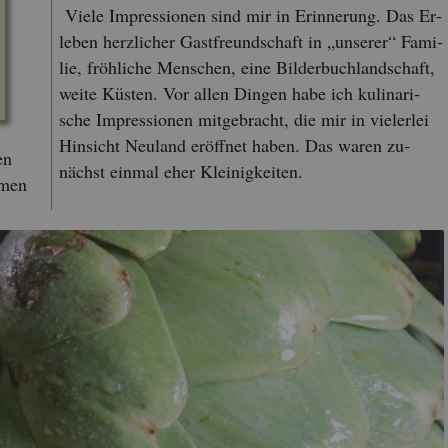
Viele Im­pres­sio­nen sind mir in Er­in­ne­rung. Das Er­
le­ben herz­li­cher Gast­freund­schaft in „un­se­rer“ Fa­mi­
lie, fröh­li­che Men­schen, eine Bil­der­buch­land­schaft,
weite Küs­ten. Vor allen Din­gen habe ich ku­li­na­ri­
sche Im­pres­sio­nen mit­ge­bracht, die mir in vie­ler­lei
Hin­sicht Neu­land er­öff­net haben. Das waren zu­
en
nächst ein­mal eher Klei­nig­kei­ten.
­men