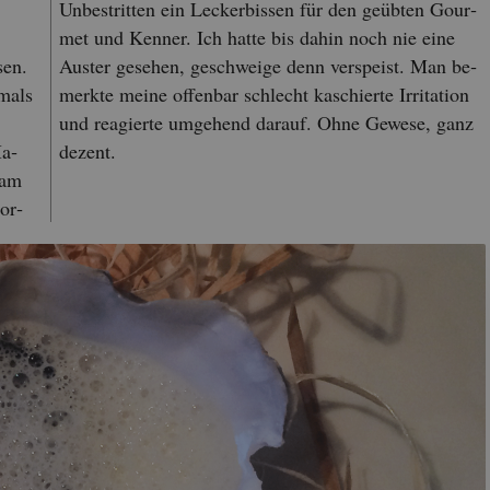
Un­be­strit­ten ein Le­cker­bis­sen für den ge­üb­ten Gour­
met und Ken­ner. Ich hatte bis dahin noch nie eine
sen.
Aus­ter ge­se­hen, ge­schwei­ge denn ver­speist. Man be­
­mals
merk­te meine of­fen­bar schlecht ka­schier­te Ir­ri­ta­ti­on
und re­agier­te um­ge­hend dar­auf. Ohne Ge­we­se, ganz
Ma­
de­zent.
sam
mor­
Gil­lar­deau Aus­ter (nach Ha­rald Rüs­sel)