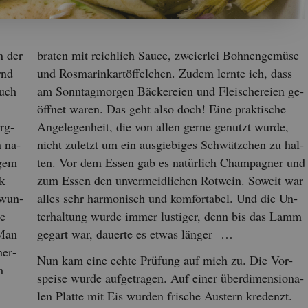
n der
bra­ten mit reich­lich Sauce, zwei­er­lei Boh­nen­ge­mü­se
rnd
und Ros­marin­kart­öf­fel­chen. Zudem lern­te ich, dass
Auch
am Sonn­tag­mor­gen Bä­cke­rei­en und Flei­sche­rei­en ge­
öff­net waren. Das geht also doch! Eine prak­ti­sche
rg­
An­ge­le­gen­heit, die von allen gerne ge­nutzt wurde,
n na­
nicht zu­letzt um ein aus­gie­bi­ges Schwätz­chen zu hal­
­gem
ten. Vor dem Essen gab es na­tür­lich Cham­pa­gner und
ck
zum Essen den un­ver­meid­li­chen Rot­wein. So­weit war
 wun­
alles sehr har­mo­nisch und kom­for­ta­bel. Und die Un­
se
ter­hal­tung wurde immer lus­ti­ger, denn bis das Lamm
 Man
ge­gart war, dau­er­te es etwas län­ger …
her­
Nun kam eine echte Prü­fung auf mich zu. Die Vor­
m
spei­se wurde auf­ge­tra­gen. Auf einer über­di­men­sio­na­
len Plat­te mit Eis wur­den fri­sche Aus­tern kre­denzt.