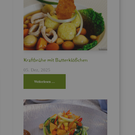
Kraft­brü­he mit But­ter­klö­ßchen
05. Dez, 2025
Wei­ter­le­sen …