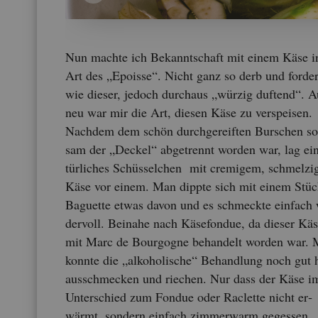
Nun mach­te ich Be­kannt­schaft mit einem Käse i
Art des „Epois­se“. Nicht ganz so derb und for­de
wie die­ser, je­doch durch­aus „wür­zig duf­tend“. 
neu war mir die Art, die­sen Käse zu ver­spei­sen.
Nach­dem dem schön durch­ge­reif­ten Bur­schen so
sam der „De­ckel“ ab­ge­trennt wor­den war, lag ei
tür­li­ches Schüs­sel­chen mit cre­mi­gem, schmel­zi
Käse vor einem. Man dipp­te sich mit einem Stü
Ba­guette etwas davon und es schmeck­te ein­fach
der­voll. Bei­na­he nach Kä­se­fon­due, da die­ser Kä
mit Marc de Bour­go­gne be­han­delt wor­den war.
konn­te die „al­ko­ho­li­sche“ Be­hand­lung noch gut 
aus­schme­cken und rie­chen. Nur dass der Käse i
Un­ter­schied zum Fon­due oder Ra­clette nicht er­
wärmt, son­dern ein­fach zim­mer­warm ge­ges­sen