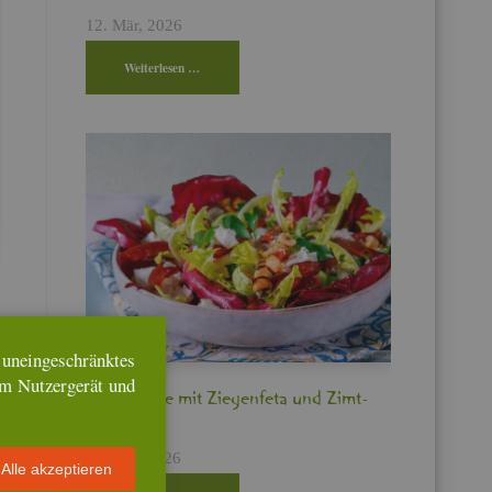
12. Mär, 2026
Wei­ter­le­sen …
n­ein­ge­schränk­tes
em Nut­zer­ge­rät und
Bit­ter­sa­la­te mit Zie­gen­fe­ta und Zimt­
pflau­men
17. Feb, 2026
Alle ak­zep­tie­ren