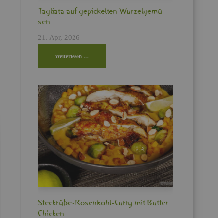
Ta­glia­ta auf ge­pi­ckel­ten Wur­zel­ge­mü­
sen
21. Apr, 2026
Wei­ter­le­sen …
Steck­rü­be-Ro­sen­kohl-Curry mit But­ter
Chi­cken