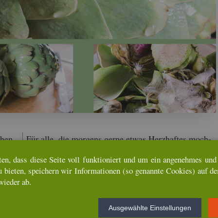
chen
Für alle, die mor­gens gerne etwas Herz­haf­tes moch­
hen,
ten, gab es Käse und die un­ver­meid­li­che Paté. Der
ten, dass diese Seite voll funk­tio­niert und um ein an­ge­neh­mes und u
­ne
große rus­ti­ka­le Holz­tisch in der Küche war stets
u bie­ten, spei­chern wir In­for­ma­tio­nen (so ge­nann­te Coo­kies) auf d
und
reich­lich ge­deckt. „Ma­dame“ war immer sehr auf­
wie­der ab.
e Va­
merk­sam und ge­schäf­tig. Ich habe mich da­mals zu
­chen
mei­ner grö­ß­ten Über­ra­schung in fran­zö­si­schen Käse
Aus­ge­wähl­te Ein­stel­lun­gen
ich
ver­liebt. Bis dahin habe ich sämt­li­che Käse ge­mie­