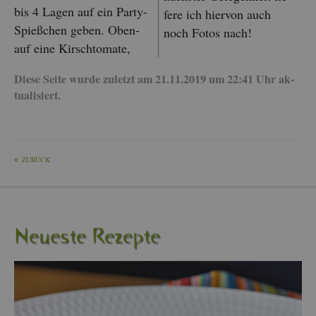
bis 4 Lagen auf ein Party-
fe­re ich hier­von auch
Spie­ßchen geben. Oben­
noch Fotos nach!
auf eine Kirsch­to­ma­te,
Diese Seite wurde zu­letzt am 21.11.2019 um 22:41 Uhr ak­
tua­li­siert.
ZU­RÜCK
Neu­es­te Re­zep­te