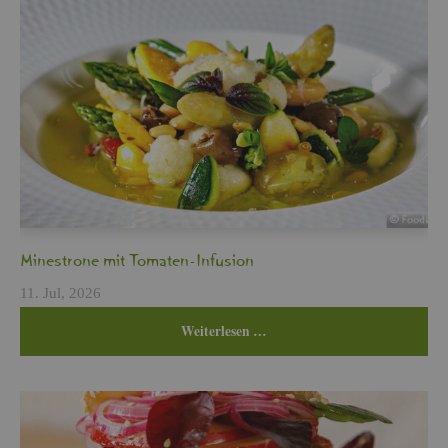
Min­es­tro­ne mit To­ma­ten-In­fu­si­on
11. Jul, 2026
Wei­ter­le­sen …