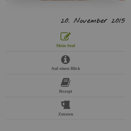
20. No­vem­ber 2015
Mein Senf
Auf einen Blick
Re­zept
Zu­ta­ten