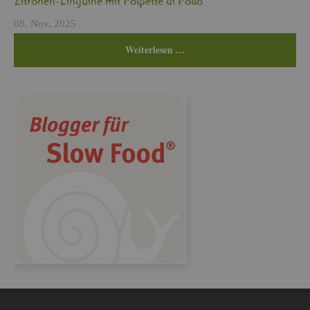
Zi­tro­nen-Lin­gui­ne mit Pol­pet­te di Pollo
08. Nov, 2025
Wei­ter­le­sen …