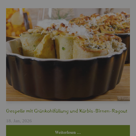
Cres­pel­le mit Grün­kohl­fül­lung und Kür­bis-Bir­nen-Ra­gout
18. Jan, 2026
Wei­ter­le­sen …