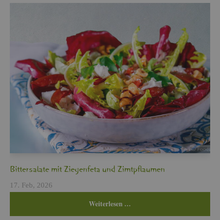
Bit­ter­sa­la­te mit Zie­gen­fe­ta und Zimt­pflau­men
17. Feb, 2026
Wei­ter­le­sen …