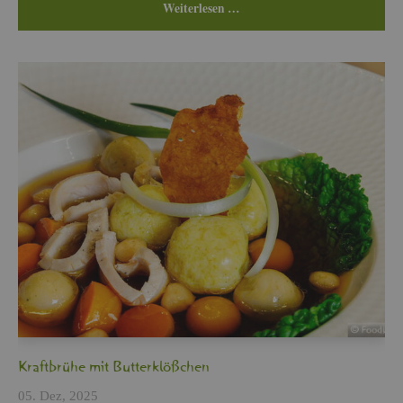
Wei­ter­le­sen …
Kraft­brü­he mit But­ter­klö­ßchen
05. Dez, 2025