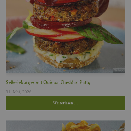
Sel­le­rie­bur­ger mit Qui­noa-Ched­dar-Patty
31. Mai, 2026
Wei­ter­le­sen …