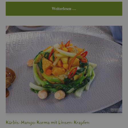
Wei­ter­le­sen …
Kür­bis-Mango-Korma mit Lin­sen-Krap­fen