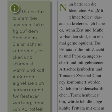
N
un hatte ich die
Idee, eine Art „Mit­
Die Frit­t­a­
tel­meer­tel­ler“ dar­
ta steht bei
aus zu kre­ieren. Ich habe
uns recht häu­
es, wenn Zeit und Muße
fig auf dem
vor­han­den sind, nun ein­
Spei­se­plan.
mal gerne opu­lent. Die
Sie ist schnell
Frit­t­a­ta soll­te mit Zuc­chi­
zu­be­rei­tet, le­
ni und Pa­pri­ka an­ge­rei­
cker, und
chert und mit ge­bra­te­nen
schmeckt
Ar­ti­scho­cken­bö­den und
warm und kalt.
To­ma­ten-Zwie­bel-Chut­
Au­ßer­dem
ney kom­bi­niert wer­den.
eig­net sie sich
Da ich ein lei­den­schaft­li­
her­vor­ra­gend
cher „Türm­chen­bau­er“
für Res­te­ver­
bin, würde ich die ab­ge­
wer­tung, denn
kühl­te Frit­t­a­ta mit einem
von Kar­tof­feln