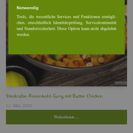
Not­wen­dig
Tools, die we­sent­li­che Ser­vices und Funk­tio­nen er­mög­li­
chen, ein­schlie­ß­lich Iden­ti­täts­prü­fung, Ser­vice­kon­ti­nui­tät
und Stand­ort­si­cher­heit. Diese Op­ti­on kann nicht ab­ge­lehnt
wer­den.
Steck­rü­be-Ro­sen­kohl-Curry mit But­ter Chi­cken
12. Mär, 2026
Wei­ter­le­sen …