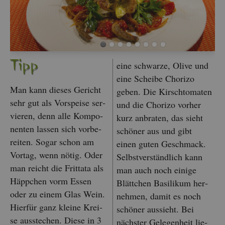
Tipp
eine schwar­ze, Olive und
eine Schei­be Cho­ri­zo
Man kann die­ses Ge­richt
geben. Die Kirsch­to­ma­ten
sehr gut als Vor­spei­se ser­
und die Cho­ri­zo vor­her
vie­ren, denn alle Kom­po­
kurz an­bra­ten, das sieht
nen­ten las­sen sich vor­be­
schö­ner aus und gibt
rei­ten. Sogar schon am
einen guten Ge­schmack.
Vor­tag, wenn nötig. Oder
Selbst­ver­ständ­lich kann
man reicht die Frit­t­a­ta als
man auch noch ei­ni­ge
Häpp­chen vorm Essen
Blätt­chen Ba­si­li­kum her­
oder zu einem Glas Wein.
neh­men, damit es noch
Hier­für ganz klei­ne Krei­
schö­ner aus­sieht. Bei
se aus­ste­chen. Diese in 3
nächs­ter Ge­le­gen­heit lie­