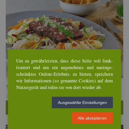
Um zu ge­währ­leis­ten, dass diese Seite voll funk­
tio­niert und um ein an­ge­neh­mes und un­ein­ge­
schränk­tes On­line-Er­leb­nis zu bie­ten, spei­chern
wir In­for­ma­tio­nen (so ge­nann­te Coo­kies) auf dem
Nut­zer­ge­rät und rufen sie von dort wie­der ab.
Ta­glia­ta auf ge­pi­ckel­ten Wur­zel­ge­mü­sen
21. Apr, 2026
Aus­ge­wähl­te Ein­stel­lun­gen
Wei­ter­le­sen …
Alle ak­zep­tie­ren