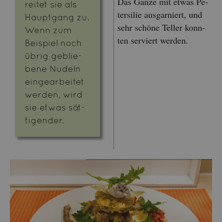
Das Ganze mit etwas Pe­
rei­tet sie als
ter­si­lie aus­gar­niert, und
Haupt­gang zu.
sehr schö­ne Tel­ler konn­
Wenn zum
ten ser­viert wer­den.
Bei­spiel noch
übrig ge­blie­
be­ne Nu­deln
ein­ge­ar­bei­tet
wer­den, wird
sie etwas sät­
ti­gen­der.