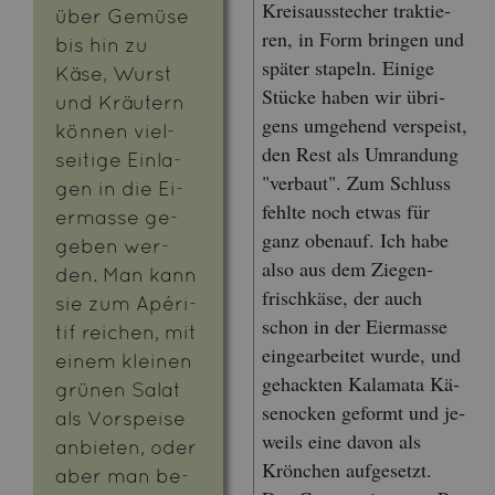
Kreis­aus­ste­cher trak­tie­
über Ge­mü­se
ren, in Form brin­gen und
bis hin zu
spä­ter sta­peln. Ei­ni­ge
Käse, Wurst
Stü­cke haben wir üb­ri­
und Kräu­tern
gens um­ge­hend ver­speist,
kön­nen viel­
den Rest als Um­ran­dung
sei­ti­ge Ein­la­
"ver­baut". Zum Schluss
gen in die Ei­
fehl­te noch etwas für
er­mas­se ge­
ganz oben­auf. Ich habe
ge­ben wer­
also aus dem Zie­gen­
den. Man kann
frisch­kä­se, der auch
sie zum Apé­ri­
schon in der Ei­er­mas­se
tif rei­chen, mit
ein­ge­ar­bei­tet wurde, und
einem klei­nen
ge­hack­ten Ka­la­ma­ta Kä­
grü­nen Salat
sen­o­cken ge­formt und je­
als Vor­spei­se
weils eine davon als
an­bie­ten, oder
Krön­chen auf­ge­setzt.
aber man be­