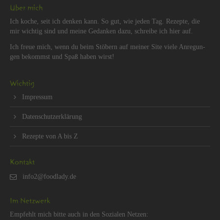
Über mich
Ich koche, seit ich den­ken kann. So gut, wie jeden Tag. Re­zep­te, die
mir wich­tig sind und meine Ge­dan­ken dazu, schrei­be ich hier auf.
Ich freue mich, wenn du beim Stö­bern auf mei­ner Site viele An­re­gun­
gen be­kommst und Spaß haben wirst!
Wich­tig
Im­pres­sum
Da­ten­schut­z­er­klä­rung
Re­zep­te von A bis Z
Kon­takt
Im Netz­werk
Emp­fehlt mich bitte auch in den So­zia­len Net­zen: