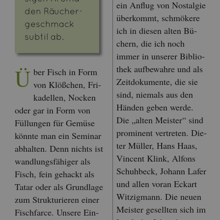
ein An­flug von Nost­al­gie
den Räu­cher­
über­kommt, schmö­ke­re
ge­schmack
ich in die­sen alten Bü­
sub­til ab.
chern, die ich noch
immer in un­se­rer Bi­blio­
thek auf­be­wah­re und als
Ü
ber Fisch in Form
Zeit­do­ku­men­te, die sie
von Klö­ßchen, Fri­
sind, nie­mals aus den
ka­del­len, No­cken
Hän­den geben werde.
oder gar in Form von
Die „alten Meis­ter“ sind
Fül­lun­gen für Ge­mü­se
pro­mi­nent ver­tre­ten. Die­
könn­te man ein Se­mi­nar
ter Mül­ler, Hans Haas,
ab­hal­ten. Denn nichts ist
Vin­cent Klink, Al­fons
wand­lungs­fä­hi­ger als
Schuh­beck, Jo­hann Lafer
Fisch, fein ge­hackt als
und allen voran Eckart
Tatar oder als Grund­la­ge
Wit­zig­mann. Die neuen
zum Struk­tu­rie­ren einer
Meis­ter ge­sell­ten sich im
Fisch­far­ce. Un­se­re Ein­