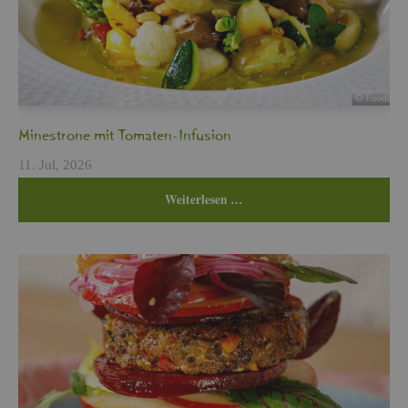
Min­es­tro­ne mit To­ma­ten-In­fu­si­on
11. Jul, 2026
Wei­ter­le­sen …