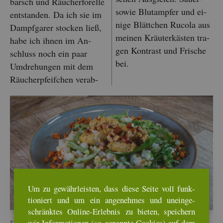
barsch und Räu­cher­fo­rel­le
sowie Blut­amp­fer und ei­
ent­stan­den. Da ich sie im
ni­ge Blätt­chen Ru­co­la aus
Dampf­ga­rer sto­cken ließ,
mei­nen Kräu­ter­käs­ten tra­
habe ich ihnen im An­
gen Kon­trast und Fri­sche
schluss noch ein paar
bei.
Um­dre­hun­gen mit dem
Räu­cher­pfeif­chen ver­ab­
Um zu ge­währ­leis­ten, dass diese Seite voll funk­
tio­niert und um ein an­ge­neh­mes und un­ein­ge­
schränk­tes On­line-Er­leb­nis zu bie­ten, spei­chern
wir In­for­ma­tio­nen (so ge­nann­te Coo­kies) auf dem
Diese Seite wurde zu­letzt am 23.03.2024 um 12:16 Uhr ak­