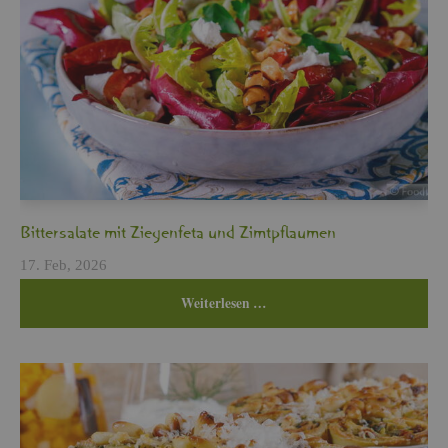
Bit­ter­sa­la­te mit Zie­gen­fe­ta und Zimt­pflau­men
17. Feb, 2026
Wei­ter­le­sen …