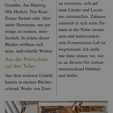
zu ver­set­zen, sich auf
Gran­dits, Jan Hart­wig,
neue Län­der und Lo­ca­ti­
Nils Hen­kel, Tim Raue,
ons ein­zu­stel­len. Zu­hau­se
Douce Stei­ner oder Alex­
sam­melt er sich seine Zu­
an­der Herr­mann, um nur
ta­ten in der Natur zu­sam­
ei­ni­ge zu nen­nen, un­er­
men und ins­be­son­de­re
läss­lich. In jedem die­ser
sein
Fer­men­ta­ti­on
Lab
ist
Bü­cher er­öff­nen sich
weg­wei­send. Ich stel­le
neue, in­di­vi­du­el­le Wel­ten.
mir dann immer vor, wie
Aus der Pe­tri­scha­le
es an die­sem Ort ver­trau­
auf den Tel­ler
en­s­er­we­ckend blub­bert
Aus dem wei­te­ren Um­feld
und duf­tet.
kamen in mei­nen Bü­cher­
schrank Werke von Da­ni­