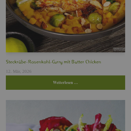
Steck­rü­be-Ro­sen­kohl-Curry mit But­ter Chi­cken
12. Mär, 2026
Wei­ter­le­sen …