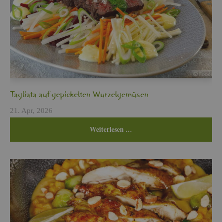
Ta­glia­ta auf ge­pi­ckel­ten Wur­zel­ge­mü­sen
21. Apr, 2026
Wei­ter­le­sen …