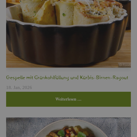
Cres­pel­le mit Grün­kohl­fül­lung und Kür­bis-Bir­nen-Ra­gout
18. Jan, 2026
Wei­ter­le­sen …