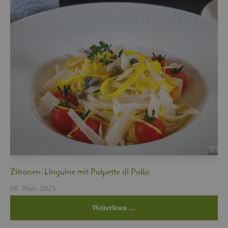
Zi­tro­nen-Lin­gui­ne mit Pol­pet­te di Pollo
08. Nov, 2025
Wei­ter­le­sen …