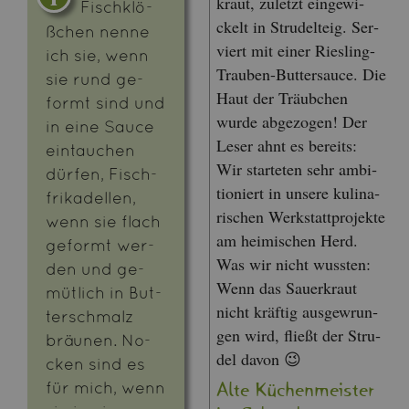
kraut, zu­letzt ein­ge­wi­
Fisch­klö­
ckelt in Stru­del­teig. Ser­
ßchen nenne
viert mit einer Ries­ling-
ich sie, wenn
Trau­ben-But­ter­sauce. Die
sie rund ge­
Haut der Träub­chen
formt sind und
wurde ab­ge­zo­gen! Der
in eine Sauce
Leser ahnt es be­reits:
ein­tau­chen
Wir star­te­ten sehr am­bi­
dür­fen, Fisch­
tio­niert in un­se­re ku­li­na­
fri­ka­del­len,
ri­schen Werk­statt­pro­jek­te
wenn sie flach
am hei­mi­schen Herd.
ge­formt wer­
Was wir nicht wuss­ten:
den und ge­
Wenn das Sauer­kraut
müt­lich in But­
nicht kräf­tig aus­ge­wrun­
ter­schmalz
gen wird, flie­ßt der Stru­
bräu­nen. No­
del davon 😉
cken sind es
für mich, wenn
Alte Kü­chen­meis­ter