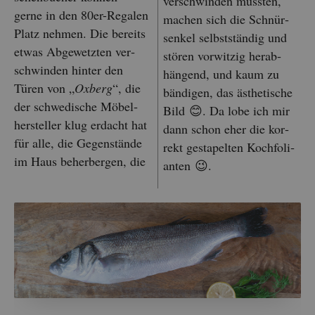
ver­schwin­den muss­ten,
gerne in den 80er-Re­ga­len
ma­chen sich die Schnür­
Platz neh­men. Die be­reits
sen­kel selbst­stän­dig und
etwas Ab­ge­wetz­ten ver­
stö­ren vor­wit­zig her­ab­
schwin­den hin­ter den
hän­gend, und kaum zu
Türen von „
Ox­berg
“, die
bän­di­gen, das äs­the­ti­sche
der schwe­di­sche Mö­bel­
Bild 😊. Da lobe ich mir
her­stel­ler klug er­dacht hat
dann schon eher die kor­
für alle, die Ge­gen­stän­de
rekt ge­sta­pel­ten Koch­fo­li­
im Haus be­her­ber­gen, die
an­ten 😉.