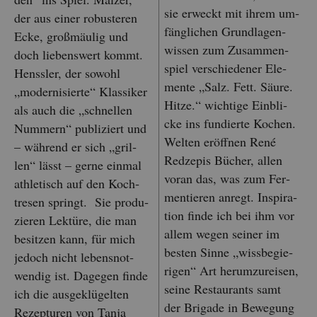
sie er­weckt mit ihrem um­
der aus einer ro­bus­te­ren
fäng­li­chen Grund­la­gen­
Ecke, gro­ß­mäu­lig und
wis­sen zum Zu­sam­men­
doch lie­bens­wert kommt.
spiel ver­schie­de­ner Ele­
Henss­ler, der so­wohl
men­te „Salz. Fett. Säure.
„mo­der­ni­sier­te“ Klas­si­ker
Hitze.“ wich­ti­ge Ein­bli­
als auch die „schnel­len
cke ins fun­dier­te Ko­chen.
Num­mern“ pu­bli­ziert und
Wel­ten er­öff­nen René
– wäh­rend er sich „gril­
Red­ze­pis Bü­cher, allen
len“ lässt – gerne ein­mal
voran das, was zum Fer­
ath­le­tisch auf den Koch­
men­tie­ren an­regt. In­spi­ra­
tre­sen springt. Sie pro­du­
ti­on finde ich bei ihm vor
zie­ren Lek­tü­re, die man
allem wegen sei­ner im
be­sit­zen kann, für mich
bes­ten Sinne „wiss­be­gie­
je­doch nicht le­bens­not­
ri­gen“ Art her­um­zu­rei­sen,
wen­dig ist. Da­ge­gen finde
seine Re­stau­rants samt
ich die aus­ge­klü­gel­ten
der Bri­ga­de in Be­we­gung
Re­zep­tu­ren von Tanja