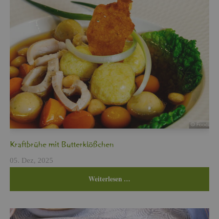
Kraft­brü­he mit But­ter­klö­ßchen
05. Dez, 2025
Wei­ter­le­sen …