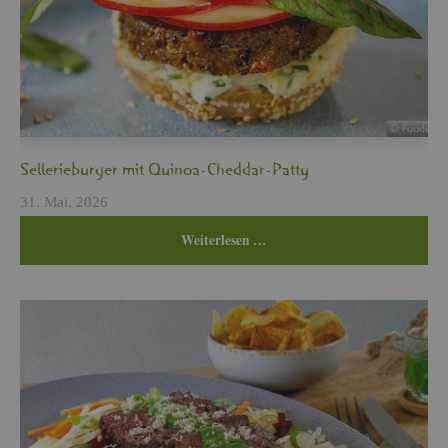
Sel­le­rie­bur­ger mit Qui­noa-Ched­dar-Patty
31. Mai, 2026
Wei­ter­le­sen …