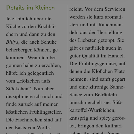
De­tails im Klei­nen
reicht. Vor dem Ser­vie­ren
wer­den sie kurz aro­ma­ti­
Jetzt bin ich über die
siert und mit Rauch­man­
Küche zu den Koch­bü­
deln aus der Her­stel­lung
chern und dann zu den
des Liebs­ten ge­toppt. Sie
Bil­lys
, die auch Schu­he
gibt es na­tür­lich auch in
be­her­ber­gen kön­nen, ge­
guter Qua­li­tät im Han­del.
kom­men. Wenn ich be­
Die Früh­lings­ge­mü­se, auf
gon­nen habe zu er­zäh­len,
denen die Klö­ßchen Platz
hüpfe ich ge­le­gent­lich
neh­men, sind sanft ge­gart
vom „Hölz­chen aufs
und eine zi­tro­ni­ge Sahne-
Stöck­chen“. Nun aber
Sauce zum Be­träu­feln
dis­zi­pli­nie­re ich mich und
um­schmei­chelt sie. Sü­ß­
finde zu­rück auf mei­nen
kar­tof­fel-Wür­fel­chen,
köst­li­chen Früh­ling­stel­ler.
knusp­rig und spicy ge­rös­
Die Fi­sch­no­cken sind auf
tet, brin­gen den ku­li­na­ri­
der Basis von Wolfs­
schen Aus­gleich. Sauer-