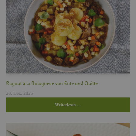
Ra­gout à la Bo­lo­gne­se von Ente und Quit­te
28. Dez, 2025
Wei­ter­le­sen …