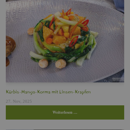
Kür­bis-Mango-Korma mit Lin­sen-Krap­fen
27. Nov, 2025
Wei­ter­le­sen …