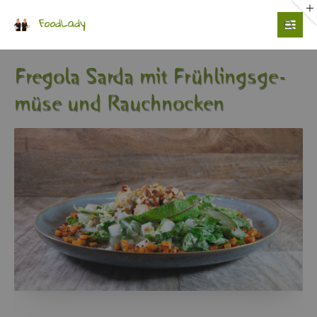
Login
Benutzername
Fre­go­la Sarda mit Früh­lings­ge­
mü­se und Rauch­no­cken
Passwort
Anmelden