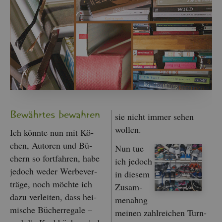
Be­währ­tes be­wah­ren
sie nicht immer sehen
wol­len.
Ich könn­te nun mit Kö­
chen, Au­to­ren und Bü­
Nun tue
chern so fort­fah­ren, habe
ich je­doch
je­doch weder Wer­be­ver­
in die­sem
trä­ge, noch möch­te ich
Zu­sam­
dazu ver­lei­ten, dass hei­
men­ahng
mi­sche Bü­cher­re­ga­le –
mei­nen zahl­rei­chen Turn-