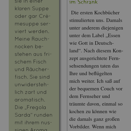
sie in einer
im Schrank
kla­ren Suppe
Die ers­ten Koch­bü­cher
oder gar Crè­
sti­mu­lier­ten uns. Da­mals
me­sup­pe ser­
unter an­de­rem die­je­ni­gen
viert wer­den.
unter dem Label „Essen
Meine Rauch­
wie Gott in Deutsch­
no­cken be­
land“. Nach die­sem Kon­
stehen aus fri­
zept aus­ge­rich­te­te Fern­
schem Fisch
seh­sen­dun­gen taten das
und Räu­cher­
Ihre und be­flü­gel­ten
fisch. Sie sind
mich wei­ter. Ich saß auf
un­wi­der­steh­
der be­que­men Couch vor
lich zart und
dem Fern­se­her und
aro­ma­tisch.
träum­te davon, ein­mal so
Die „Fre­go­la
ko­chen zu kön­nen wie
Sarda“ run­den
die da­mals ganz gro­ßen
mit ihrem nus­
Vor­bil­der. Wenn mich
si­gen Aroma