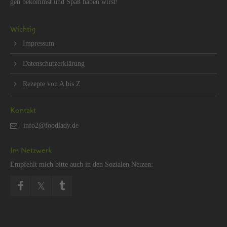
gen be­kommst und Spaß haben wirst!
Wich­tig
Im­pres­sum
Da­ten­schut­z­er­klä­rung
Re­zep­te von A bis Z
Kon­takt
Im Netz­werk
Emp­fehlt mich bitte auch in den So­zia­len Net­zen: