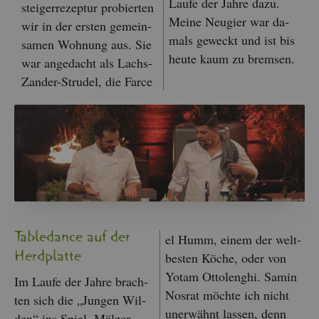
Laufe der Jahre dazu.
stei­ger­re­zep­tur pro­bier­ten
Meine Neu­gier war da­
wir in der ers­ten ge­mein­
mals ge­weckt und ist bis
sa­men Woh­nung aus. Sie
heute kaum zu brem­sen.
war an­ge­dacht als Lachs-
Zan­der-Stru­del, die Farce
Ta­ble­dance auf der
el Humm, einem der welt­
Herd­plat­te
bes­ten Köche, oder von
Yotam Ot­to­lenghi. Samin
Im Laufe der Jahre brach­
Nos­rat möch­te ich nicht
ten sich die „Jun­gen Wil­
un­er­wähnt las­sen, denn
den“ ins Spiel. Mäl­zer,