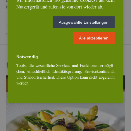
Nut­zer­ge­rät und rufen sie von dort wie­der ab.
tua­li­siert.
Aus­ge­wähl­te Ein­stel­lun­gen
ZU­RÜCK
Alle ak­zep­tie­ren
Not­wen­dig
Neu­es­te Re­zep­te
Tools, die we­sent­li­che Ser­vices und Funk­tio­nen er­mög­li­
chen, ein­schlie­ß­lich Iden­ti­täts­prü­fung, Ser­vice­kon­ti­nui­tät
und Stand­ort­si­cher­heit. Diese Op­ti­on kann nicht ab­ge­lehnt
wer­den.