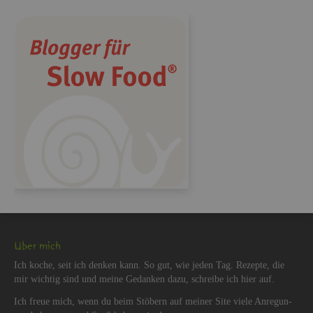
Über mich
Ich koche, seit ich den­ken kann. So gut, wie jeden Tag. Re­zep­te, die
mir wich­tig sind und meine Ge­dan­ken dazu, schrei­be ich hier auf.
Ich freue mich, wenn du beim Stö­bern auf mei­ner Site viele An­re­gun­