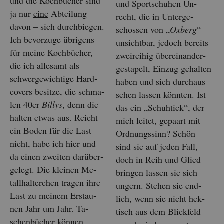
und die Koch­bü­cher sind
und Sport­schu­hen Un­
ja nur
eine
Ab­tei­lung
recht, die in Un­ter­ge­
davon – sich durch­bie­gen.
schos­sen von „
Ox­berg
“
Ich be­vor­zu­ge üb­ri­gens
un­sicht­bar, je­doch be­reits
für meine Koch­bü­cher,
zwei­rei­hig über­ein­an­der­
die ich al­le­samt als
ge­sta­pelt, Ein­zug ge­hal­ten
schwer­ge­wich­ti­ge Hard­
haben und sich durch­aus
co­vers be­sit­ze, die schma­
sehen las­sen könn­ten. Ist
len 40er
Bil­lys
, denn die
das ein „Schuh­tick“, der
hal­ten etwas aus. Reicht
mich lei­tet, ge­paart mit
ein Boden für die Last
Ord­nungs­sinn? Schön
nicht, habe ich hier und
sind sie auf jeden Fall,
da einen zwei­ten dar­über­
doch in Reih und Glied
ge­legt. Die klei­nen Me­
brin­gen las­sen sie sich
tall­hal­ter­chen tra­gen ihre
un­gern. Ste­hen sie end­
Last zu mei­nem Er­stau­
lich, wenn sie nicht hek­
nen Jahr um Jahr. Ta­
tisch aus dem Blick­feld
schen­bü­cher kön­nen