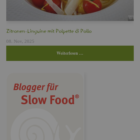
Zi­tro­nen-Lin­gui­ne mit Pol­pet­te di Pollo
08. Nov, 2025
Wei­ter­le­sen …