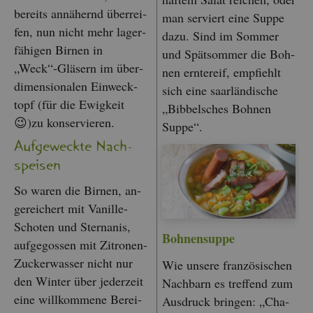
be­reits an­nä­hernd über­rei­
man ser­viert eine Suppe
fen, nun nicht mehr la­ger­
dazu. Sind im Som­mer
fä­hi­gen Bir­nen in
und Spät­som­mer die Boh­
„Weck“-Glä­sern im über­
nen ern­te­reif, emp­fiehlt
di­men­sio­na­len Ein­weck­
sich eine saar­län­di­sche
topf (für die Ewig­keit
„Bib­bel­sches Boh­nen
😉)zu kon­ser­vie­ren.
Suppe“.
Auf­ge­weck­te Nach­
spei­sen
So waren die Bir­nen, an­
ge­rei­chert mit Va­nil­le-
Scho­ten und Stern­anis,
Boh­nen­sup­pe
auf­ge­gos­sen mit Zi­tro­nen-
Zu­cker­was­ser nicht nur
Wie un­se­re fran­zö­si­schen
den Win­ter über je­der­zeit
Nach­barn es tref­fend zum
eine will­kom­me­ne Be­rei­
Aus­druck brin­gen: „Cha­