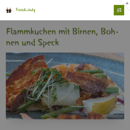
Login
Benutzername
Flamm­ku­chen mit Bir­nen, Boh­
nen und Speck
Passwort
Anmelden