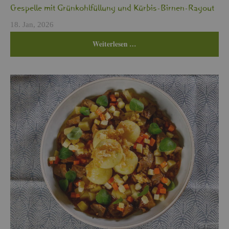
Cres­pel­le mit Grün­kohl­fül­lung und Kür­bis-Bir­nen-Ra­gout
18. Jan, 2026
Wei­ter­le­sen …