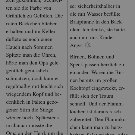
ser si­cher­heits­hal­ber in
ten sie die Farbe von
die mit Was­ser be­füll­te
Grün­lich zu Gelb­lich. Die
Brat­pfan­ne in den Back­
roten Bäck­chen blie­ben
ofen. Ich denke, sie hatte
er­hal­ten und im Kel­ler
auch um uns Kin­der
duf­te­te es noch einen
Angst 🙄.
Hauch nach Som­mer.
Spitz­te man die Ohren,
Bir­nen, Boh­nen und
hörte man den Opa ge­le­
Speck pas­sen herr­lich zu­
gent­lich ge­nüss­lich
ein­an­der. Waren die Bir­
schmat­zen, doch kam er
nen be­reits im gro­ßen
re­gel­mä­ßig mit leicht sich
Koch­topf ein­ge­weckt, er­
wie­gen­dem Kopf und be­
füllt sich der Traum
denk­lich in Fal­ten ge­zo­
schnell. Und der Flamm­
ge­ner Stirn die Stie­ge
ku­chen ist dar­aus rasch
wie­der hoch. Spä­tes­tens
zu­be­rei­tet. Den Flamm­ku­
im Ja­nu­ar muss­te die
chen kann man zu herz­
Oma an den Herd, um die
haf­tem Salat rei­chen, oder