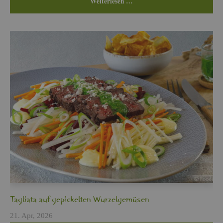
Wei­ter­le­sen …
Ta­glia­ta auf ge­pi­ckel­ten Wur­zel­ge­mü­sen
21. Apr, 2026