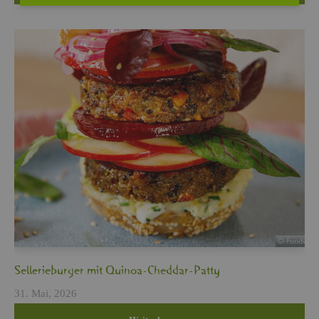
Sel­le­rie­bur­ger mit Qui­noa-Ched­dar-Patty
31. Mai, 2026