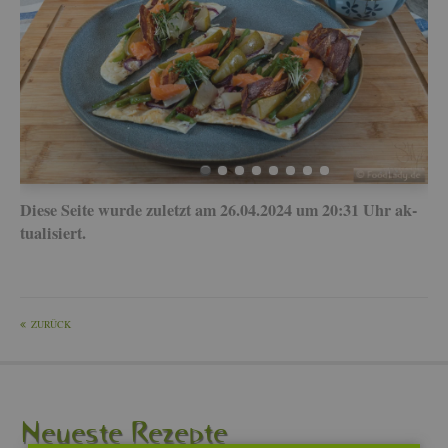
Diese Seite wurde zu­letzt am 26.04.2024 um 20:31 Uhr ak­
tua­li­siert.
ZU­RÜCK
Neu­es­te Re­zep­te