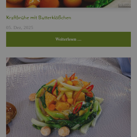
Kraft­brü­he mit But­ter­klö­ßchen
05. Dez, 2025
Wei­ter­le­sen …