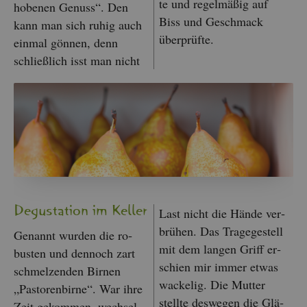
te und re­gel­mä­ßig auf
ho­be­nen Ge­nuss“. Den
Biss und Ge­schmack
kann man sich ruhig auch
über­prüf­te.
ein­mal gön­nen, denn
schlie­ß­lich isst man nicht
De­gus­ta­ti­on im Kel­ler
Last nicht die Hände ver­
brü­hen. Das Tra­ge­ge­stell
Ge­nannt wur­den die ro­
mit dem lan­gen Griff er­
bus­ten und den­noch zart
schien mir immer etwas
schmel­zen­den Bir­nen
wa­cke­lig. Die Mut­ter
„Pas­to­ren­bir­ne“. War ihre
stell­te des­we­gen die Glä­
Zeit ge­kom­men, wech­sel­