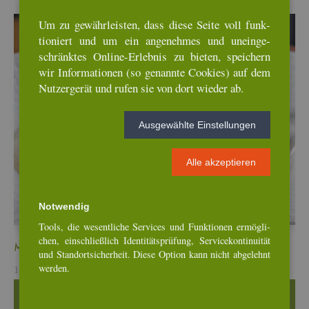
Um zu ge­währ­leis­ten, dass diese Seite voll funk­
tio­niert und um ein an­ge­neh­mes und un­ein­ge­
schränk­tes On­line-Er­leb­nis zu bie­ten, spei­chern
wir In­for­ma­tio­nen (so ge­nann­te Coo­kies) auf dem
Nut­zer­ge­rät und rufen sie von dort wie­der ab.
Aus­ge­wähl­te Ein­stel­lun­gen
Alle ak­zep­tie­ren
Not­wen­dig
Tools, die we­sent­li­che Ser­vices und Funk­tio­nen er­mög­li­
chen, ein­schlie­ß­lich Iden­ti­täts­prü­fung, Ser­vice­kon­ti­nui­tät
Min­es­tro­ne mit To­ma­ten-In­fu­si­on
und Stand­ort­si­cher­heit. Diese Op­ti­on kann nicht ab­ge­lehnt
wer­den.
11. Jul, 2026
Wei­ter­le­sen …