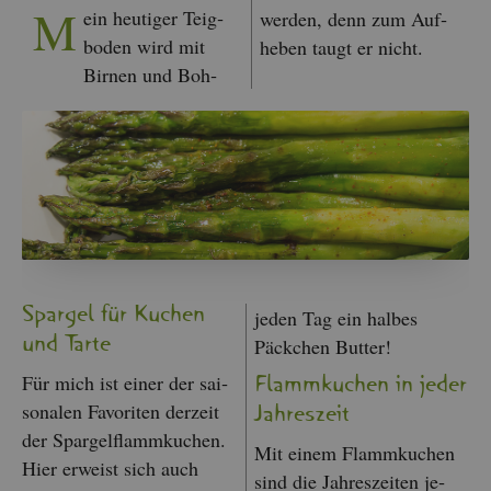
M
ein heu­ti­ger Teig­
wer­den, denn zum Auf­
bo­den wird mit
he­ben taugt er nicht.
Bir­nen und Boh­
Spar­gel für Ku­chen
jeden Tag ein hal­bes
und Tarte
Päck­chen But­ter!
Für mich ist einer der sai­
Flamm­ku­chen in jeder
so­na­len Fa­vo­ri­ten der­zeit
Jah­res­zeit
der Spar­gel­flamm­ku­chen.
Mit einem Flamm­ku­chen
Hier er­weist sich auch
sind die Jah­res­zei­ten je­