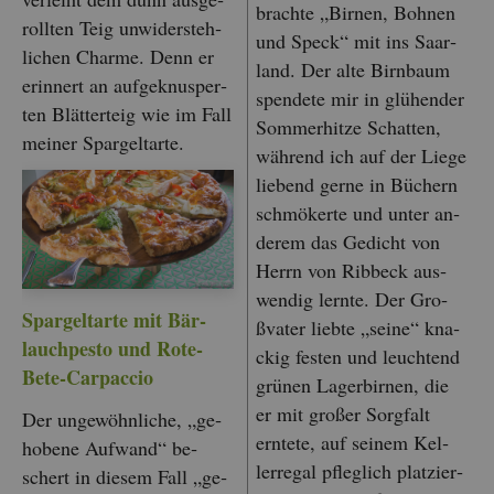
brach­te „Bir­nen, Boh­nen
roll­ten Teig un­wi­der­steh­
und Speck“ mit ins Saar­
li­chen Charme. Denn er
land. Der alte Birn­baum
er­in­nert an auf­ge­knus­per­
spen­de­te mir in glü­hen­der
ten Blät­ter­teig wie im Fall
Som­mer­hit­ze Schat­ten,
mei­ner Spar­geltar­te.
wäh­rend ich auf der Liege
lie­bend gerne in Bü­chern
schmö­ker­te und unter an­
de­rem das Ge­dicht von
Herrn von Rib­beck aus­
wen­dig lern­te. Der Gro­
Spar­geltar­te mit Bär­
ßva­ter lieb­te „seine“ kna­
lauch­pes­to und Rote-
ckig fes­ten und leuch­tend
Bete-Car­pac­cio
grü­nen La­ger­bir­nen, die
er mit gro­ßer Sorg­falt
Der un­ge­wöhn­li­che, „ge­
ern­te­te, auf sei­nem Kel­
ho­be­ne Auf­wand“ be­
ler­re­gal pfleg­lich plat­zier­
schert in die­sem Fall „ge­