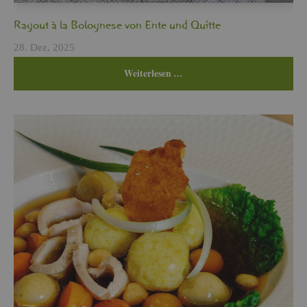
Ra­gout à la Bo­lo­gne­se von Ente und Quit­te
28. Dez, 2025
Wei­ter­le­sen …