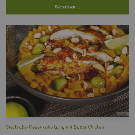
Wei­ter­le­sen …
Steck­rü­be-Ro­sen­kohl-Curry mit But­ter Chi­cken