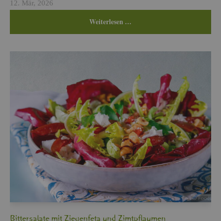
12. Mär, 2026
Wei­ter­le­sen …
Bit­ter­sa­la­te mit Zie­gen­fe­ta und Zimt­pflau­men