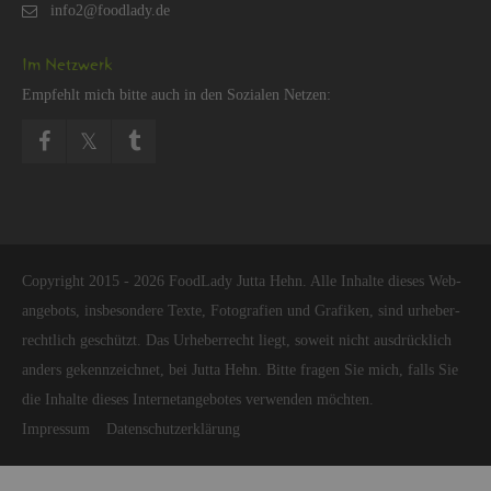
Im Netz­werk
Emp­fehlt mich bitte auch in den So­zia­len Net­zen:
Co­py­right 2015 - 2026 Food­La­dy Jutta Hehn. Alle In­hal­te die­ses Web­
an­ge­bots, ins­be­son­de­re Texte, Fo­to­gra­fi­en und Gra­fi­ken, sind ur­he­ber­
recht­lich ge­schützt. Das Ur­he­ber­recht liegt, so­weit nicht aus­drück­lich
an­ders ge­kenn­zeich­net, bei Jutta Hehn. Bitte fra­gen Sie mich, falls Sie
die In­hal­te die­ses In­ter­net­an­ge­bo­tes ver­wen­den möch­ten.
Im­pres­sum
Da­ten­schut­z­er­klä­rung