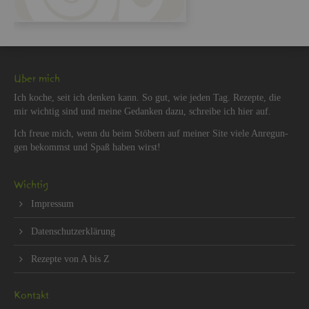
Über mich
Ich koche, seit ich den­ken kann. So gut, wie jeden Tag. Re­zep­te, die
mir wich­tig sind und meine Ge­dan­ken dazu, schrei­be ich hier auf.
Ich freue mich, wenn du beim Stö­bern auf mei­ner Site viele An­re­gun­
gen be­kommst und Spaß haben wirst!
Wich­tig
Im­pres­sum
Da­ten­schut­z­er­klä­rung
Re­zep­te von A bis Z
Kon­takt