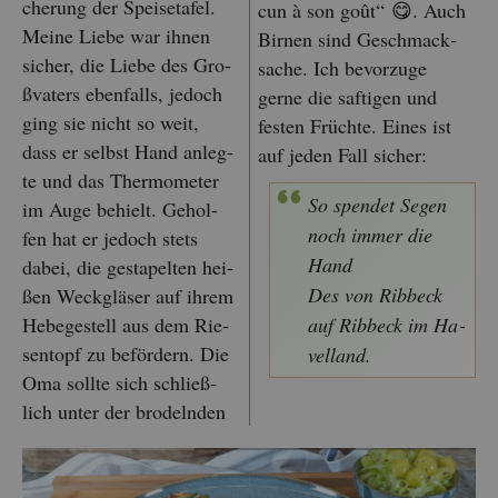
che­rung der Spei­se­ta­fel.
cun à son goût“ 😋. Auch
Meine Liebe war ihnen
Bir­nen sind Ge­schmack­
si­cher, die Liebe des Gro­
sa­che. Ich be­vor­zu­ge
ßva­ters eben­falls, je­doch
gerne die saf­ti­gen und
ging sie nicht so weit,
fes­ten Früch­te. Eines ist
dass er selbst Hand an­leg­
auf jeden Fall si­cher:
te und das Ther­mo­me­ter
So spen­det Segen
im Auge be­hielt. Ge­hol­
noch immer die
fen hat er je­doch stets
Hand
dabei, die ge­sta­pel­ten hei­
Des von Rib­beck
ßen Weck­glä­ser auf ihrem
He­be­ge­stell aus dem Rie­
auf Rib­beck im Ha­
sen­topf zu be­för­dern. Die
vel­land.
Oma soll­te sich schlie­ß­
lich unter der bro­deln­den