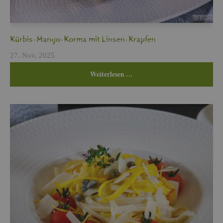
Kür­bis-Mango-Korma mit Lin­sen-Krap­fen
27. Nov, 2025
Wei­ter­le­sen …