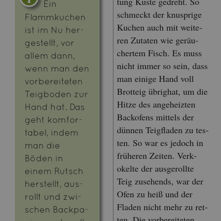
tung Küste ge­dreht. So
Ein
schmeckt der knusp­ri­ge
Flamm­ku­chen
Ku­chen auch mit wei­te­
ist im Nu her­
ren Zu­ta­ten wie ge­räu­
ge­stellt, vor
cher­tem Fisch. Es muss
allem dann,
nicht immer so sein, dass
wenn man den
man ei­ni­ge Hand voll
vor­be­rei­te­ten
Brot­teig üb­rig­hat, um die
Teig­bo­den zur
Hitze des an­ge­heiz­ten
Hand hat. Das
Back­ofens mit­tels der
geht kom­for­
dün­nen Teig­fla­den zu tes­
ta­bel, indem
ten. So war es je­doch in
man die
frü­he­ren Zei­ten. Ver­k­
Böden in
okel­te der aus­ge­roll­te
einem Rutsch
Teig zu­se­hends, war der
her­stellt, aus­
Ofen zu heiß und der
rollt und zwi­
Fla­den nicht mehr zu ret­
schen Back­pa­
ten. Die vor­be­rei­te­ten