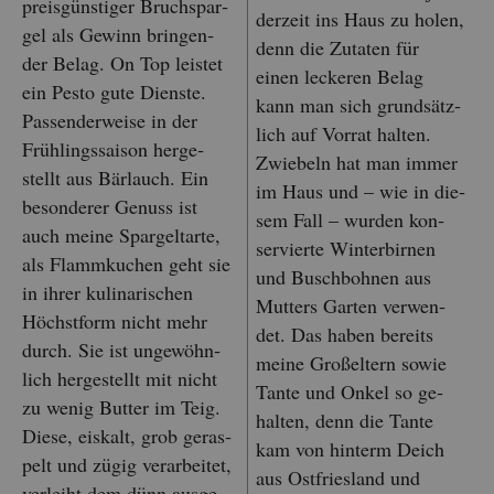
preis­güns­ti­ger Bruchspar­
der­zeit ins Haus zu holen,
gel als Ge­winn brin­gen­
denn die Zu­ta­ten für
der Belag. On Top leis­tet
einen le­cke­ren Belag
ein Pesto gute Diens­te.
kann man sich grund­sätz­
Pas­sen­der­wei­se in der
lich auf Vor­rat hal­ten.
Früh­lings­sai­son her­ge­
Zwie­beln hat man immer
stellt aus Bär­lauch. Ein
im Haus und – wie in die­
be­son­de­rer Ge­nuss ist
sem Fall – wur­den kon­
auch meine Spar­geltar­te,
ser­vier­te Win­ter­bir­nen
als Flamm­ku­chen geht sie
und Busch­boh­nen aus
in ihrer ku­li­na­ri­schen
Mut­ters Gar­ten ver­wen­
Höchst­form nicht mehr
det. Das haben be­reits
durch. Sie ist un­ge­wöhn­
meine Gro­ß­el­tern sowie
lich her­ge­stellt mit nicht
Tante und Onkel so ge­
zu wenig But­ter im Teig.
hal­ten, denn die Tante
Diese, eis­kalt, grob ge­ras­
kam von hin­term Deich
pelt und zügig ver­ar­bei­tet,
aus Ost­fries­land und
ver­leiht dem dünn aus­ge­