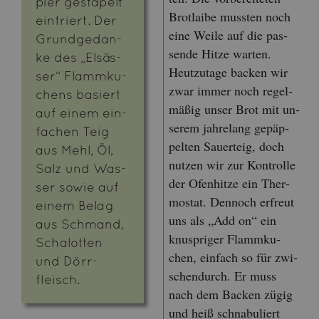
pier ge­sta­pelt
Brot­lai­be muss­ten noch
ein­friert. Der
eine Weile auf die pas­
Grund­ge­dan­
sen­de Hitze war­ten.
ke des „El­säs­
Heut­zu­ta­ge ba­cken wir
ser“ Flamm­ku­
zwar immer noch re­gel­
chens ba­siert
mä­ßig unser Brot mit un­
auf einem ein­
se­rem jah­re­lang ge­päp­
fa­chen Teig
pel­ten Sauer­teig, doch
aus Mehl, Öl,
nut­zen wir zur Kon­trol­le
Salz und Was­
der Ofen­hit­ze ein Ther­
ser sowie auf
mo­stat. Den­noch er­freut
einem Belag
uns als „Add on“ ein
aus Schmand,
knusp­ri­ger Flamm­ku­
Scha­lot­ten
chen, ein­fach so für zwi­
und Dörr­
schen­durch. Er muss
fleisch.
nach dem Ba­cken zügig
und heiß schnabu­liert