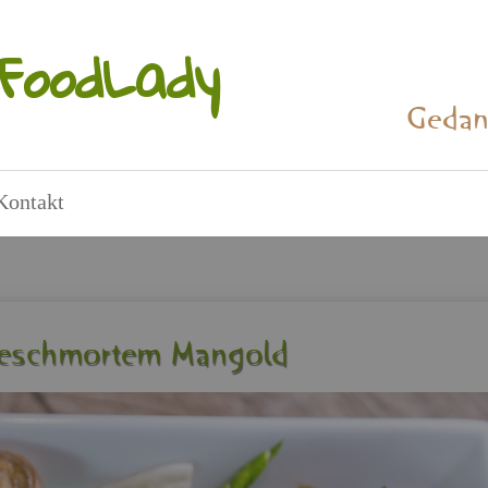
Food­La­dy
Ge­dan
Kon­takt
ge­schmor­tem Man­gold