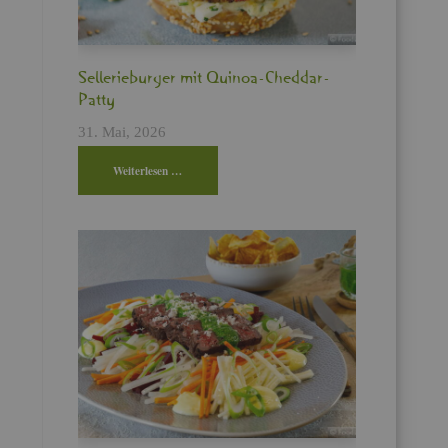
Sel­le­rie­bur­ger mit Qui­noa-Ched­dar-
Patty
31. Mai, 2026
Wei­ter­le­sen …