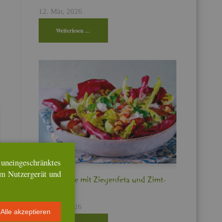
12. Mär, 2026
Wei­ter­le­sen …
n­ein­ge­schränk­tes
em Nut­zer­ge­rät und
Bit­ter­sa­la­te mit Zie­gen­fe­ta und Zimt­
pflau­men
17. Feb, 2026
Alle ak­zep­tie­ren