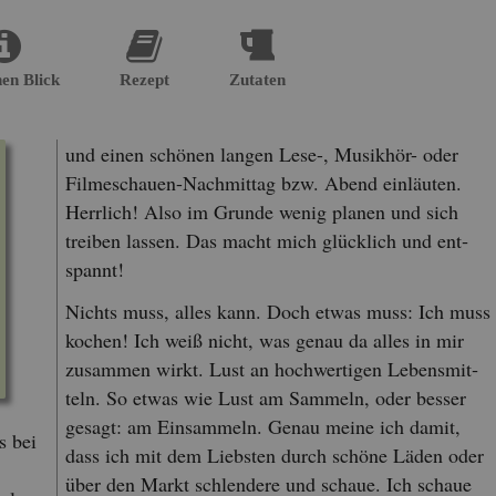
nen Blick
Re­zept
Zu­ta­ten
und einen schö­nen lan­gen Lese-, Mu­sik­hör- oder
Fil­me­schau­en-Nach­mit­tag bzw. Abend ein­läu­ten.
Herr­lich! Also im Grun­de wenig pla­nen und sich
trei­ben las­sen. Das macht mich glück­lich und ent­
spannt!
Nichts muss, alles kann. Doch etwas muss: Ich muss
ko­chen! Ich weiß nicht, was genau da alles in mir
zu­sam­men wirkt. Lust an hoch­wer­ti­gen Le­bens­mit­
teln. So etwas wie Lust am Sam­meln, oder bes­ser
ge­sagt: am Ein­sam­meln. Genau meine ich damit,
s bei
dass ich mit dem Liebs­ten durch schö­ne Läden oder
über den Markt schlen­de­re und schaue. Ich schaue