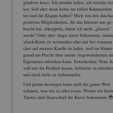
gend­wie krass. Ich möch­te tei­len, ich möch­te er­
len. Soll aber doch lie­ber im stil­len Käm­mer­lein
ten und die Klap­pe hal­ten? Mich von den durch­a
po­si­ti­ven Mög­lich­kei­ten, die das In­ter­net uns ge­
bracht hat, ab­kop­peln, damit ich nicht „glä­sern“
werde? Oder aber Angst davor be­kom­men, mein
y­back-Karte zu ver­wen­den oder mir bei Ama­zon
cher auf mei­nen Kind­le zu laden, weil im Hin­ter
grund ein Puz­zle über meine An­ge­wohn­hei­ten u
Ei­gen­ar­ten ent­ste­hen kann. Ent­schie­den: Nein. I
will mir die Frei­heit las­sen, fall­wei­se zu ent­schei
und mich nicht zu ver­kramp­fen.
Und genau des­we­gen kann auch die ganze Welt
schau­en, was wir so alles essen. Womit wir bei
Thema sind (haar­scharf die Kurve be­kom­men 😳