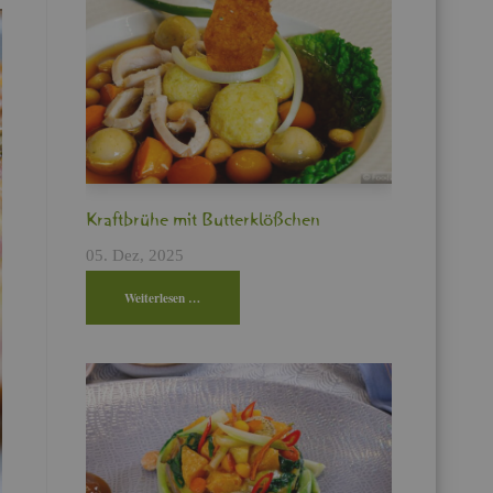
Kraft­brü­he mit But­ter­klö­ßchen
05. Dez, 2025
Wei­ter­le­sen …