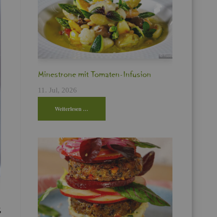
Min­es­tro­ne mit To­ma­ten-In­fu­si­on
11. Jul, 2026
Wei­ter­le­sen …
6