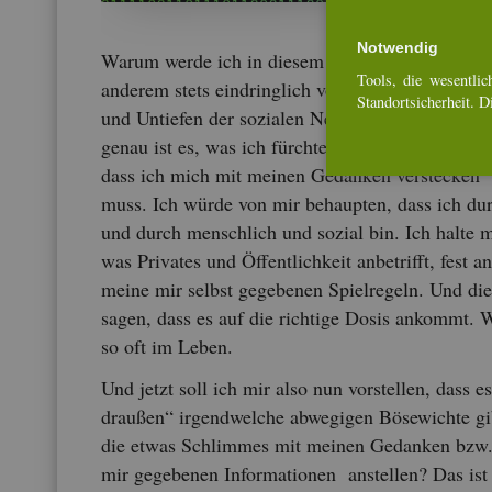
Not­wen­dig
Warum werde ich in die­sem Zu­sam­men­hang unt
Tools, die we­sent­li­ch
an­de­rem stets ein­dring­lich vor den Aus­wir­kun­ge
Stand­ort­si­cher­heit. 
und Un­tie­fen der so­zia­len Netz­wer­ke ge­warnt? 
genau ist es, was ich fürch­ten soll­te? Ich denke n
dass ich mich mit mei­nen Ge­dan­ken ver­ste­cken
muss. Ich würde von mir be­haup­ten, dass ich du
und durch mensch­lich und so­zi­al bin. Ich halte 
was Pri­va­tes und Öf­fent­lich­keit an­be­trifft, fest an
meine mir selbst ge­ge­be­nen Spiel­re­geln. Und di
sa­gen, dass es auf die rich­ti­ge Dosis an­kommt. 
so oft im Leben.
Und jetzt soll ich mir also nun vor­stel­len, dass e
drau­ßen“ ir­gend­wel­che ab­we­gi­gen Bö­se­wich­te gi
die etwas Schlim­mes mit mei­nen Ge­dan­ken bzw
mir ge­ge­be­nen In­for­ma­tio­nen an­stel­len? Das ist 