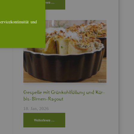
Wei­ter­le­sen …
r­vice­kon­ti­nui­tät und
Cres­pel­le mit Grün­kohl­fül­lung und Kür­
bis-Bir­nen-Ra­gout
18. Jan, 2026
Wei­ter­le­sen …