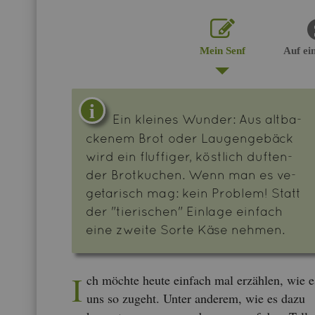
Mein Senf
Auf ei
Ein klei­nes Wun­der: Aus alt­ba­
cke­nem Brot oder Lau­gen­ge­bäck
wird ein fluf­fi­ger, köst­lich duf­ten­
der Brot­ku­chen. Wenn man es ve­
ge­ta­risch mag: kein Pro­blem! Statt
der "tie­ri­schen" Ein­la­ge ein­fach
eine zwei­te Sorte Käse neh­men.
I
ch möch­te heute ein­fach mal er­zäh­len, wie e
uns so zu­geht. Unter an­de­rem, wie es dazu