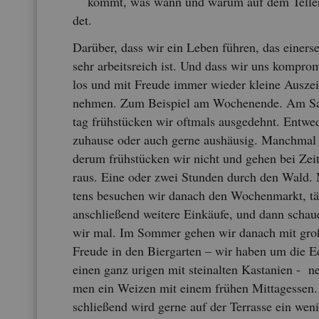
kommt, was wann und warum auf dem Tel­ler
det.
Dar­über, dass wir ein Leben füh­ren, das ei­ner­se
sehr ar­beits­reich ist. Und dass wir uns kom­pro­
los und mit Freu­de immer wie­der klei­ne Aus­zei
neh­men. Zum Bei­spiel am Wo­chen­en­de. Am 
tag früh­stü­cken wir oft­mals aus­ge­dehnt. Ent­we­
zu­hau­se oder auch gerne aus­häu­sig. Manch­mal
der­um früh­stü­cken wir nicht und gehen bei Zei­
raus. Eine oder zwei Stun­den durch den Wald.
tens be­su­chen wir da­nach den Wo­chen­markt, tä­
an­schlie­ßend wei­te­re Ein­käu­fe, und dann schau
wir mal. Im Som­mer gehen wir da­nach mit gro­
Freu­de in den Bier­gar­ten – wir haben um die 
einen ganz uri­gen mit stein­al­ten Kas­ta­ni­en - n
men ein Wei­zen mit einem frü­hen Mit­tag­essen
schlie­ßend wird gerne auf der Ter­ras­se ein wen