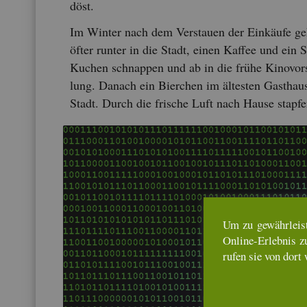
döst.
Im Win­ter nach dem Ver­stau­en der Ein­käu­fe ge
öfter run­ter in die Stadt, einen Kaf­fee und ein 
Ku­chen schnap­pen und ab in die frühe Ki­no­vor­
lung. Da­nach ein Bier­chen im äl­tes­ten Gast­hau
Stadt. Durch die fri­sche Luft nach Hause stap­f
Um zu ge­währ­leis­
On­line-Er­leb­nis z
rufen sie von dort 