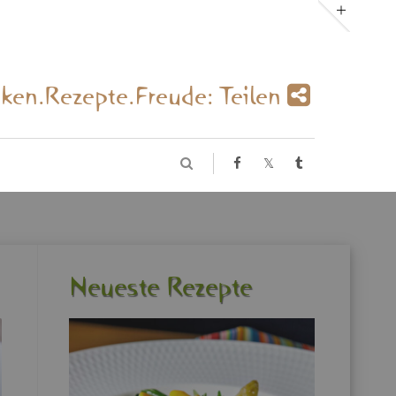
­ken.Re­zep­te.Freu­de: Tei­len
Neu­es­te Re­zep­te