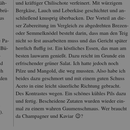
zäh­
und kräf­ti­ger Chi­li­scho­te ver­fei­nert. Mit wür­zi­gem
 brü­
Berg­kä­se, Lauch und Le­ber­kä­se ge­schich­tet und an­
us
schlie­ßend knusp­rig über­ba­cken. Der Vor­teil an die­
ser Zu­be­rei­tung im Ver­gleich zu ab­ge­dreh­ten Bre­zen-
oder Sem­mel­knö­del be­steht darin, dass man den Teig
e Pa­
nicht so fest aus­ar­bei­ten muss und das Ge­richt spä­ter
 Bü­
herr­lich fluf­fig ist. Ein köst­li­ches Essen, das man am
­
bes­ten lau­warm ge­nie­ßt. Dazu reicht im Grun­de ein
nd
er­fri­schen­der grü­ner Salat. Ich hatte je­doch noch
ch
Pilze und Man­gold, die weg muss­ten. Also habe ich
­den
bei­des dazu ge­schmort und mit einem guten Schuss
Aceto in eine leicht säu­er­li­che Rich­tung ge­bracht.
Des Kon­tras­tes wegen. Ein schö­nes küh­les Pils dazu
und fer­tig. Be­schei­de­ne Zu­ta­ten wur­den wie­der ein­
m
mal zu einem wah­ren Gau­men­schmaus. Wer braucht
).
da Cham­pa­gner und Ka­vi­ar 😉?