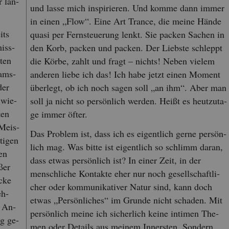
 lan­
und lasse mich in­spi­rie­ren. Und komme dann immer
in einen „Flow“. Eine Art Tran­ce, die meine Hände
its
quasi per Fern­steue­rung lenkt. Sie pa­cken Sa­chen in
miss­
den Korb, pa­cken und pa­cken. Der Liebs­te schleppt
­ten
die Körbe, zahlt und fragt – nichts! Neben vie­lem
Sams­
an­de­ren liebe ich das! Ich habe jetzt einen Mo­ment
der
über­legt, ob ich noch sagen soll „an ihm“. Aber man
 wie­
soll ja nicht so per­sön­lich wer­den. Heißt es heut­zu­ta­
ten
ge immer öfter.
 Meis­
Das Pro­blem ist, dass ich es ei­gent­lich gerne per­sön­
ti­gen
lich mag. Was bitte ist ei­gent­lich so schlimm daran,
­en
dass etwas per­sön­lich ist? In einer Zeit, in der
ßer
mensch­li­che Kon­tak­te eher nur noch ge­sell­schaft­li­
Ecke
cher oder kom­mu­ni­ka­ti­ver Natur sind, kann doch
eh­
etwas „Per­sön­li­ches“ im Grun­de nicht scha­den. Mit
. An­
per­sön­lich meine ich si­cher­lich keine in­ti­men The­
ig ge­
men oder De­tails aus mei­nem In­ners­ten. Son­dern