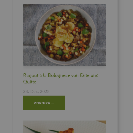
Ra­gout à la Bo­lo­gne­se von Ente und
Quit­te
28. Dez, 2025
Wei­ter­le­sen …