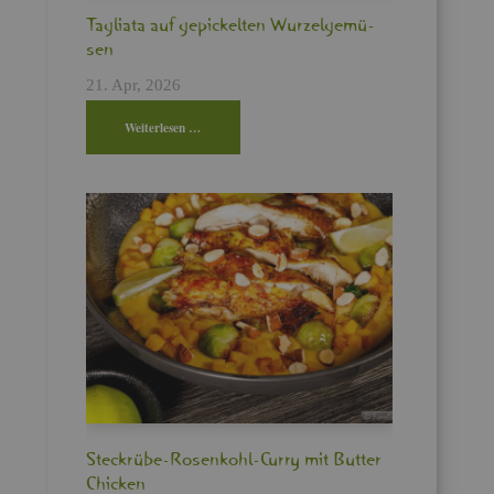
Ta­glia­ta auf ge­pi­ckel­ten Wur­zel­ge­mü­
sen
21. Apr, 2026
Wei­ter­le­sen …
Steck­rü­be-Ro­sen­kohl-Curry mit But­ter
Chi­cken