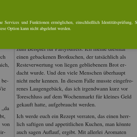
er
Es geht um Brot­ku­chen. Das ist al­ler­dings ein sehr
e Ser­vices und Funk­tio­nen er­mög­li­chen, ein­schlie­ß­lich Iden­ti­täts­prü­fung, Se
n
wei­tes Thema. Es gibt süße und def­ti­ge. Und es gibt
Diese Op­ti­on kann nicht ab­ge­lehnt wer­den.
Was
eine Reihe von einer Art Schicht­ku­chen aus Brot mit
icht,
al­ler­lei Zu­ta­ten auf­ge­pimpt und auf­wän­dig de­ko­riert,
zum Bei­spiel für Par­ty­buf­fets. Ich meine dies­mal
rch
einen ge­ba­cke­nen Brot­ku­chen, der tat­säch­lich als
mich,
Res­te­ver­wer­tung von lie­gen ge­blie­be­nem Brot er­
dacht wurde. Und den viele Men­schen über­haupt
e be­
nicht mehr ken­nen. In die­sem Falle muss­te ein­ge­fro­
Wie
re­nes Lau­gen­ge­bäck, das ich ir­gend­wann kurz vor
To­re­schluss auf dem Wo­chen­markt für klei­nes Geld
ge­kauft hatte, auf­ge­braucht wer­den.
s „da
bt,
Ich werde euch ein Re­zept ver­ra­ten, das einen herr­
. von
lich saf­ti­gen und ap­pe­tit­li­chen Ku­chen, man könn­te
ir­
auch sagen Auf­lauf, er­gibt. Mit al­ler­lei Aro­ma­ten