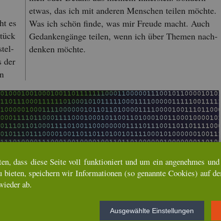
etwas, das ich mit an­de­ren Men­schen tei­len möch­te.
ht es
Was ich schön finde, was mir Freu­de macht. Auch
Stück
Ge­dan­ken­gän­ge tei­len, wenn ich über The­men nach­
stel­
den­ken möch­te.
s der
en
ten, dass diese Seite voll funk­tio­niert und um ein an­ge­neh­mes und u
u bie­ten, spei­chern wir In­for­ma­tio­nen (so ge­nann­te Coo­kies) auf d
wie­der ab.
Aus­ge­wähl­te Ein­stel­lun­gen