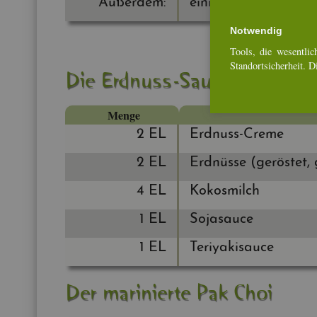
Au­ßer­dem:
ei­ni­ge Blätt­chen Tha
Not­wen­dig
Tools, die we­sent­li­ch
Stand­ort­si­cher­heit. 
Die Erd­nuss-Sauce
Menge
2 EL
Erd­nuss-Creme
2 EL
Erd­nüs­se (ge­rös­tet,
4 EL
Ko­kos­milch
1 EL
So­ja­sauce
1 EL
Te­riya­ki­sauce
Der ma­ri­nier­te Pak Choi