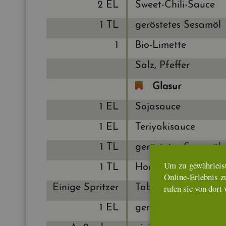
2 EL
Sweet-Chili-Sauce
1 TL
ge­rös­te­tes Se­sam­öl
1
Bio-Li­met­te
Salz, Pfef­fer
Gla­sur
1 EL
So­ja­sauce
1 EL
Te­riya­ki­sauce
1 TL
ge­rös­te­tes Se­sam­öl
Um zu ge­währ­leis­
1 TL
Honig
On­line-Er­leb­nis z
rufen sie von dort 
Ei­ni­ge Sprit­zer
Ta­bas­co
1 EL
ge­rös­te­te Se­sam­saa