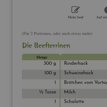
Mein Senf
Auf ei
(Für 2 Por­tio­nen, oder auch etwas mehr)
Die Beef­ter­ri­nen
Menge
300 g
Rin­der­hack
100 g
Schwei­ne­hack
1
Bröt­chen vom Vor­ta
½ Tasse
Milch
1
Scha­lot­te