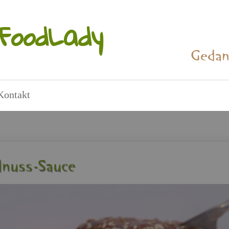
Food­La­dy
Ge­dan
Kon­takt
rd­nuss-Sauce