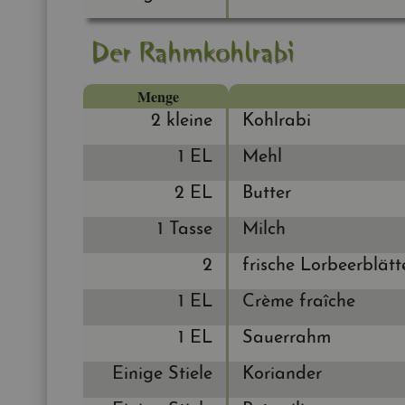
Der Rahm­kohl­ra­bi
Menge
2 klei­ne
Kohl­ra­bi
1 EL
Mehl
2 EL
But­ter
1 Tasse
Milch
2
fri­sche Lor­beer­blät­t
1 EL
Crème fraîche
1 EL
Sauer­rahm
Ei­ni­ge Stie­le
Ko­ri­an­der