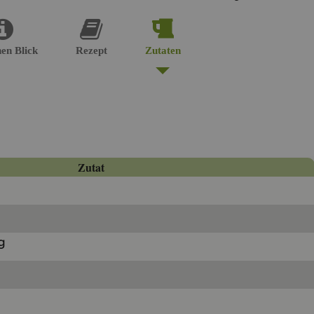
nen Blick
Re­zept
Zu­ta­ten
Zutat
g