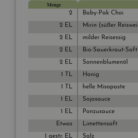
Menge
2
Baby-Pak Choi
2 EL
Mirin (süßer Reis­wei
2 EL
mil­der Reis­essig
2 EL
Bio-Sauer­kraut-Saft
2 EL
Son­nen­blu­men­öl
1 TL
Honig
1 TL
helle Mi­so­pa­ste
1 EL
So­ja­sauce
1 EL
Pon­zu­sauce
Etwas
Li­met­ten­saft
1 gestr. EL
Salz