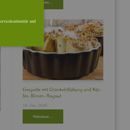
Wei­ter­le­sen …
r­vice­kon­ti­nui­tät und
Cres­pel­le mit Grün­kohl­fül­lung und Kür­
bis-Bir­nen-Ra­gout
18. Jan, 2026
Wei­ter­le­sen …