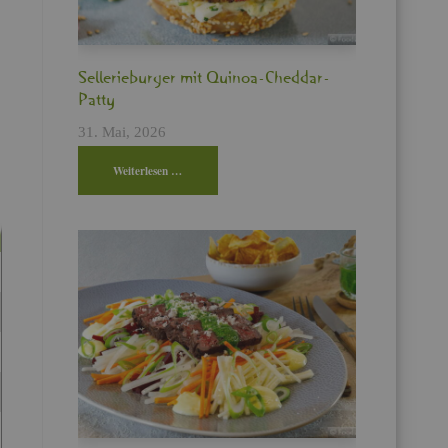
Sel­le­rie­bur­ger mit Qui­noa-Ched­dar-
Patty
31. Mai, 2026
Wei­ter­le­sen …