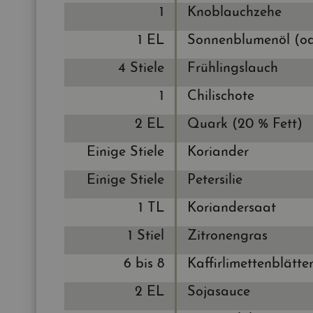
1
Knob­lauch­ze­he
1 EL
Son­nen­blu­men­öl (o
4 Stie­le
Früh­lings­lauch
1
Chi­li­scho­te
2 EL
Quark (20 % Fett)
Ei­ni­ge Stie­le
Ko­ri­an­der
Ei­ni­ge Stie­le
Pe­ter­si­lie
1 TL
Ko­ri­an­der­saat
1 Stiel
Zi­tro­nen­gras
6 bis 8
Kaf­fir­li­met­ten­blät­te
2 EL
So­ja­sauce