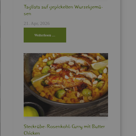
Ta­glia­ta auf ge­pi­ckel­ten Wur­zel­ge­mü­
sen
21. Apr, 2026
Wei­ter­le­sen …
Steck­rü­be-Ro­sen­kohl-Curry mit But­ter
Chi­cken