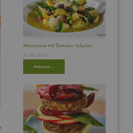
Min­es­tro­ne mit To­ma­ten-In­fu­si­on
11. Jul, 2026
Wei­ter­le­sen …
0