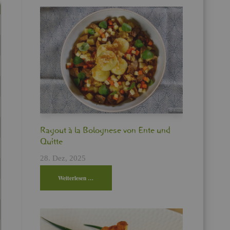
Ra­gout à la Bo­lo­gne­se von Ente und
Quit­te
28. Dez, 2025
Wei­ter­le­sen …