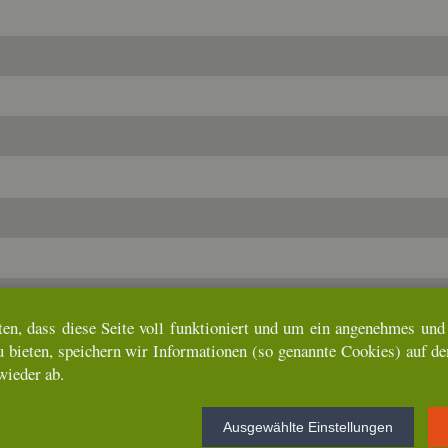
ten, dass diese Seite voll funk­tio­niert und um ein an­ge­neh­mes und u
u bie­ten, spei­chern wir In­for­ma­tio­nen (so ge­nann­te Coo­kies) auf d
wie­der ab.
t
Aus­ge­wähl­te Ein­stel­lun­gen