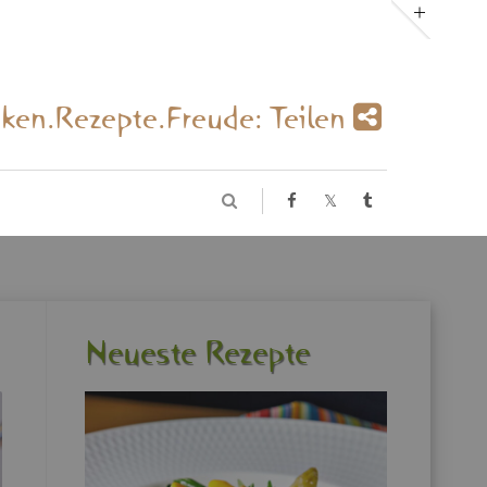
­ken.Re­zep­te.Freu­de: Tei­len
Neu­es­te Re­zep­te