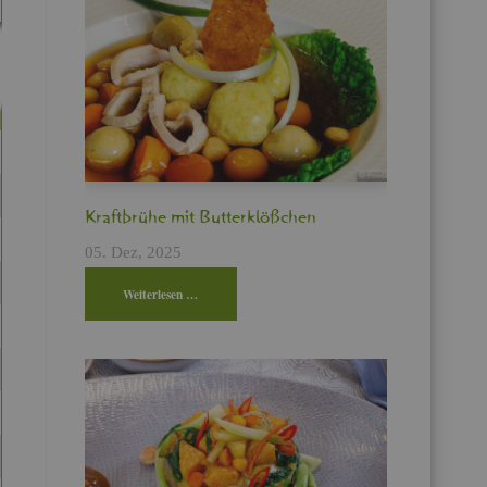
Kraft­brü­he mit But­ter­klö­ßchen
05. Dez, 2025
Wei­ter­le­sen …