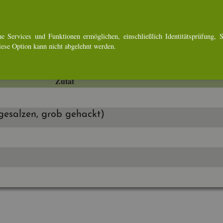
i­ba­si­li­kum zur Deko (er­satz­wei­se Ore­ga­no)
e Ser­vices und Funk­tio­nen er­mög­li­chen, ein­schlie­ß­lich Iden­ti­täts­prü­fung, Se
Diese Op­ti­on kann nicht ab­ge­lehnt wer­den.
Zutat
 ge­sal­zen, grob ge­hackt)