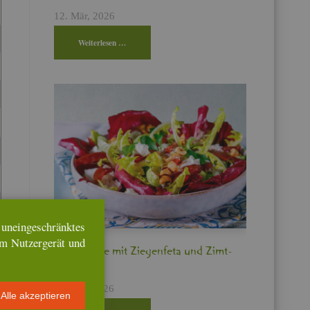
12. Mär, 2026
Wei­ter­le­sen …
n­ein­ge­schränk­tes
em Nut­zer­ge­rät und
Bit­ter­sa­la­te mit Zie­gen­fe­ta und Zimt­
pflau­men
17. Feb, 2026
Alle ak­zep­tie­ren