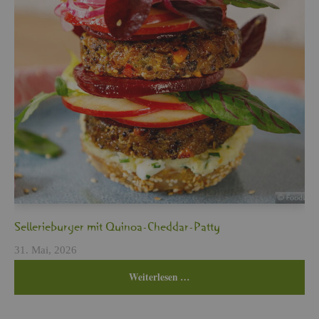
Sel­le­rie­bur­ger mit Qui­noa-Ched­dar-Patty
31. Mai, 2026
Wei­ter­le­sen …