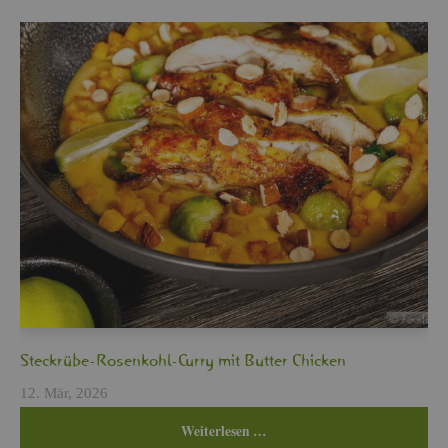
Steck­rü­be-Ro­sen­kohl-Curry mit But­ter Chi­cken
12. Mär, 2026
Wei­ter­le­sen …