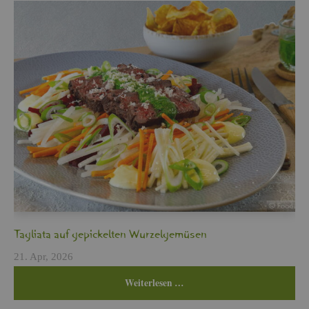
Ta­glia­ta auf ge­pi­ckel­ten Wur­zel­ge­mü­sen
21. Apr, 2026
Wei­ter­le­sen …