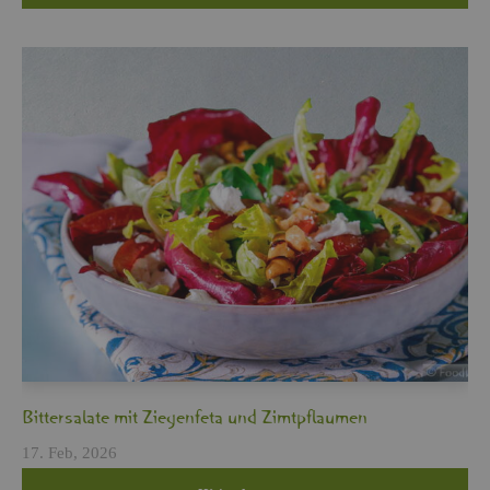
Bit­ter­sa­la­te mit Zie­gen­fe­ta und Zimt­pflau­men
17. Feb, 2026