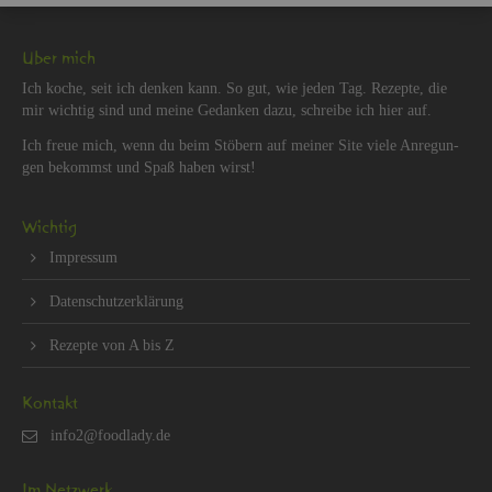
Über mich
Ich koche, seit ich den­ken kann. So gut, wie jeden Tag. Re­zep­te, die
mir wich­tig sind und meine Ge­dan­ken dazu, schrei­be ich hier auf.
Ich freue mich, wenn du beim Stö­bern auf mei­ner Site viele An­re­gun­
gen be­kommst und Spaß haben wirst!
Wich­tig
Im­pres­sum
Da­ten­schut­z­er­klä­rung
Re­zep­te von A bis Z
Kon­takt