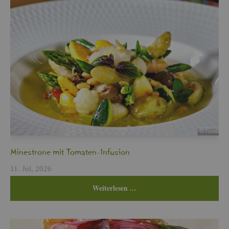
Min­es­tro­ne mit To­ma­ten-In­fu­si­on
11. Jul, 2026
Wei­ter­le­sen …