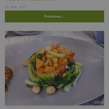
Kraft­brü­he mit But­ter­klö­ßchen
05. Dez, 2025
Wei­ter­le­sen …