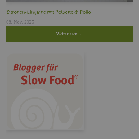
Zi­tro­nen-Lin­gui­ne mit Pol­pet­te di Pollo
08. Nov, 2025
Wei­ter­le­sen …