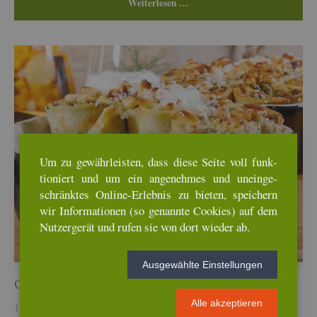
Wei­ter­le­sen …
Um zu ge­währ­leis­ten, dass diese Seite voll funk­
tio­niert und um ein an­ge­neh­mes und un­ein­ge­
schränk­tes On­line-Er­leb­nis zu bie­ten, spei­chern
wir In­for­ma­tio­nen (so ge­nann­te Coo­kies) auf dem
Nut­zer­ge­rät und rufen sie von dort wie­der ab.
Aus­ge­wähl­te Ein­stel­lun­gen
Cres­pel­le mit Grün­kohl­fül­lung und Kür­bis-Bir­nen-Ra­gout
Alle ak­zep­tie­ren
18. Jan, 2026