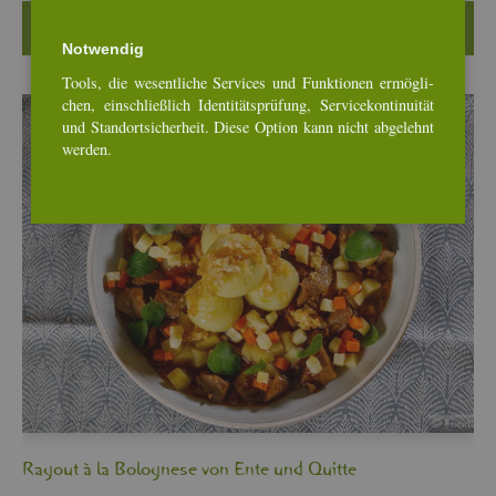
Wei­ter­le­sen …
Not­wen­dig
Tools, die we­sent­li­che Ser­vices und Funk­tio­nen er­mög­li­
chen, ein­schlie­ß­lich Iden­ti­täts­prü­fung, Ser­vice­kon­ti­nui­tät
und Stand­ort­si­cher­heit. Diese Op­ti­on kann nicht ab­ge­lehnt
wer­den.
Ra­gout à la Bo­lo­gne­se von Ente und Quit­te