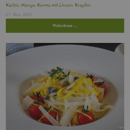
Kür­bis-Mango-Korma mit Lin­sen-Krap­fen
27. Nov, 2025
Wei­ter­le­sen …