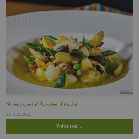
Min­es­tro­ne mit To­ma­ten-In­fu­si­on
11. Jul, 2026
Wei­ter­le­sen …