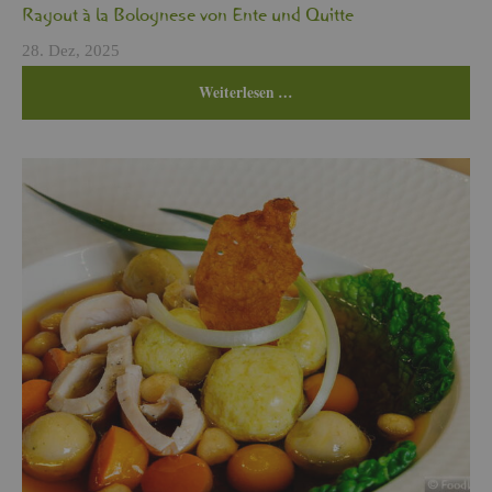
Ra­gout à la Bo­lo­gne­se von Ente und Quit­te
28. Dez, 2025
Wei­ter­le­sen …