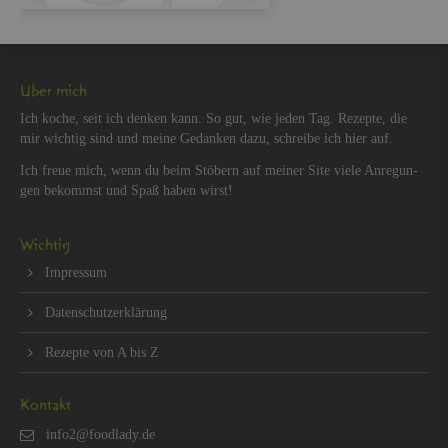
Über mich
Ich koche, seit ich den­ken kann. So gut, wie jeden Tag. Re­zep­te, die
mir wich­tig sind und meine Ge­dan­ken dazu, schrei­be ich hier auf.
Ich freue mich, wenn du beim Stö­bern auf mei­ner Site viele An­re­gun­
gen be­kommst und Spaß haben wirst!
Wich­tig
Im­pres­sum
Da­ten­schut­z­er­klä­rung
Re­zep­te von A bis Z
Kon­takt