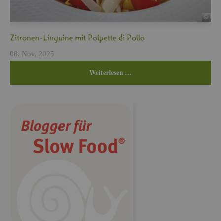
Zi­tro­nen-Lin­gui­ne mit Pol­pet­te di Pollo
08. Nov, 2025
Wei­ter­le­sen …