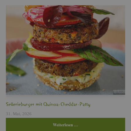
Sel­le­rie­bur­ger mit Qui­noa-Ched­dar-Patty
31. Mai, 2026
Wei­ter­le­sen …