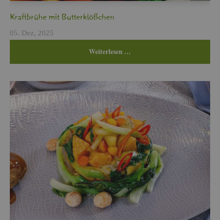
Kraft­brü­he mit But­ter­klö­ßchen
05. Dez, 2025
Wei­ter­le­sen …