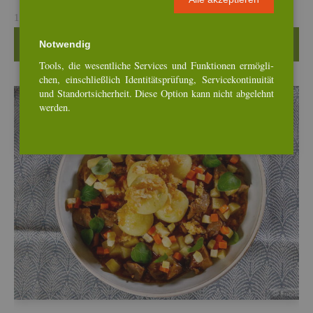
18. Jan, 2026
Wei­ter­le­sen …
Not­wen­dig
Tools, die we­sent­li­che Ser­vices und Funk­tio­nen er­mög­li­
chen, ein­schlie­ß­lich Iden­ti­täts­prü­fung, Ser­vice­kon­ti­nui­tät
und Stand­ort­si­cher­heit. Diese Op­ti­on kann nicht ab­ge­lehnt
wer­den.