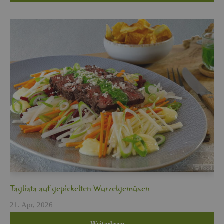
Ta­glia­ta auf ge­pi­ckel­ten Wur­zel­ge­mü­sen
21. Apr, 2026