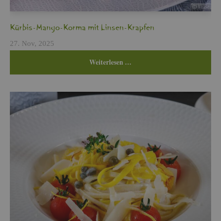
Kür­bis-Mango-Korma mit Lin­sen-Krap­fen
27. Nov, 2025
Wei­ter­le­sen …