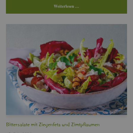
Wei­ter­le­sen …
Bit­ter­sa­la­te mit Zie­gen­fe­ta und Zimt­pflau­men