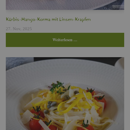
Kür­bis-Mango-Korma mit Lin­sen-Krap­fen
27. Nov, 2025
Wei­ter­le­sen …