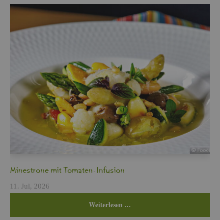
Min­es­tro­ne mit To­ma­ten-In­fu­si­on
11. Jul, 2026
Wei­ter­le­sen …