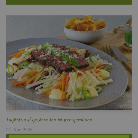
Ta­glia­ta auf ge­pi­ckel­ten Wur­zel­ge­mü­sen
21. Apr, 2026