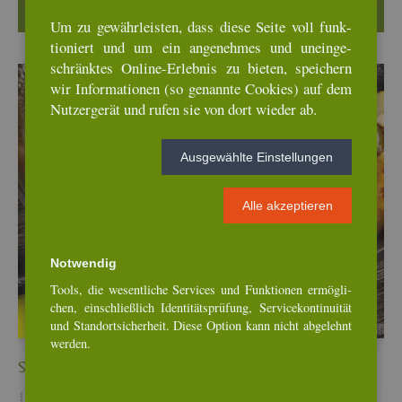
Wei­ter­le­sen …
Um zu ge­währ­leis­ten, dass diese Seite voll funk­
tio­niert und um ein an­ge­neh­mes und un­ein­ge­
schränk­tes On­line-Er­leb­nis zu bie­ten, spei­chern
wir In­for­ma­tio­nen (so ge­nann­te Coo­kies) auf dem
Nut­zer­ge­rät und rufen sie von dort wie­der ab.
Aus­ge­wähl­te Ein­stel­lun­gen
Alle ak­zep­tie­ren
Not­wen­dig
Tools, die we­sent­li­che Ser­vices und Funk­tio­nen er­mög­li­
chen, ein­schlie­ß­lich Iden­ti­täts­prü­fung, Ser­vice­kon­ti­nui­tät
und Stand­ort­si­cher­heit. Diese Op­ti­on kann nicht ab­ge­lehnt
wer­den.
Steck­rü­be-Ro­sen­kohl-Curry mit But­ter Chi­cken
12. Mär, 2026