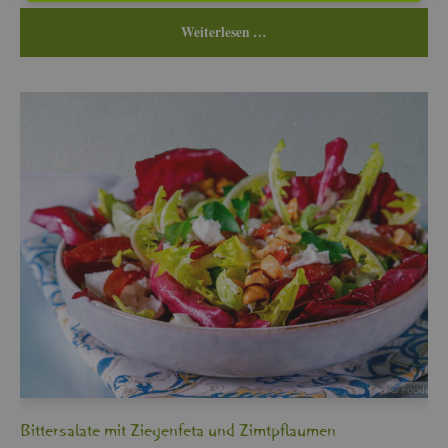
Wei­ter­le­sen …
Bit­ter­sa­la­te mit Zie­gen­fe­ta und Zimt­pflau­men