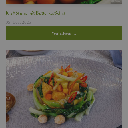
Kraft­brü­he mit But­ter­klö­ßchen
05. Dez, 2025
Wei­ter­le­sen …