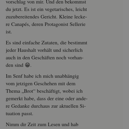
vor­schlag von mir. Und den be­kommst
du jetzt. Es ist ein ve­ge­ta­ri­sches, leicht
zu­zu­be­rei­ten­des Ge­richt. Klei­ne le­cke­
re Ca­na­pés, deren Prot­ago­nist Sel­le­rie
ist.
Es sind ein­fa­che Zu­ta­ten, die be­stimmt
jeder Haus­halt vor­hält und si­cher­lich
auch in den Ge­schäf­ten noch vor­han­
den sind 😁.
Im Senf habe ich mich un­ab­hän­gig
vom jet­zi­gen Ge­sche­hen mit dem
Thema „Brot“ be­schäf­tigt, wobei ich
ge­merkt habe, dass der eine oder an­de­
re Ge­dan­ke durch­aus zur ak­tu­el­len Si­
tua­ti­on passt.
Nimm dir Zeit zum Lesen und hab