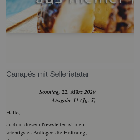
Ca­na­pés mit Sel­le­rie­ta­tar
Sonn­tag, 22. März 2020
Aus­ga­be 11 (Jg. 5)
Hallo,
auch in die­sem News­let­ter ist mein
wich­tigs­tes An­lie­gen die Hoff­nung,