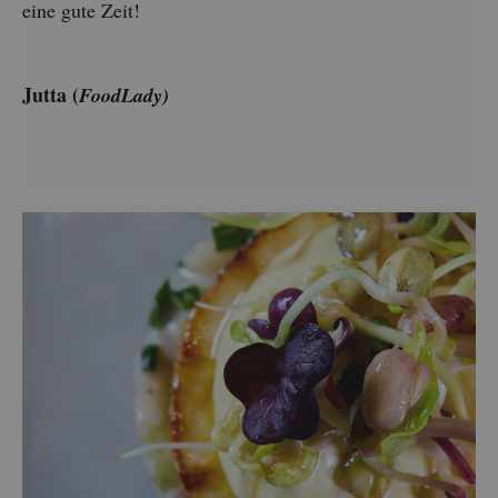
eine gute Zeit!
Jutta (
Food­La­dy)