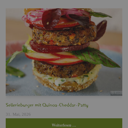
Sel­le­rie­bur­ger mit Qui­noa-Ched­dar-Patty
31. Mai, 2026
Wei­ter­le­sen …