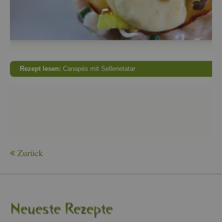
Re­zept lesen:
Ca­na­pés mit Sel­le­rie­ta­tar
Zu­rück
Neu­es­te Re­zep­te