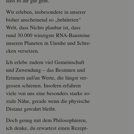
dass es dir gut geht.
Wir er­le­ben, ins­be­son­de­re in un­se­rer
bis­her an­schei­nend so „be­hü­te­ten“
Welt, dass Nichts plan­bar ist, dass
rund 30.000 win­zigs­te RNA-Bau­stei­ne
un­se­ren Pla­ne­ten in Un­ru­he und Schre­
cken ver­set­zen.
Ich er­le­be zudem viel Ge­mein­schaft
und Zu­wen­dung – das Be­sin­nen und
Er­in­nern auf/an Werte, die längst ver­
ges­sen schie­nen. In­so­fern er­fah­ren
viele von uns eine be­son­ders star­ke so­
zia­le Nähe, ge­ra­de wenn die phy­si­sche
Di­stanz ge­wahrt bleibt.
Doch genug mit dem Phi­lo­so­phie­ren,
ich denke, du er­war­test einen Re­zept­