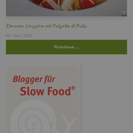
Zi­tro­nen-Lin­gui­ne mit Pol­pet­te di Pollo
08. Nov, 2025
Wei­ter­le­sen …