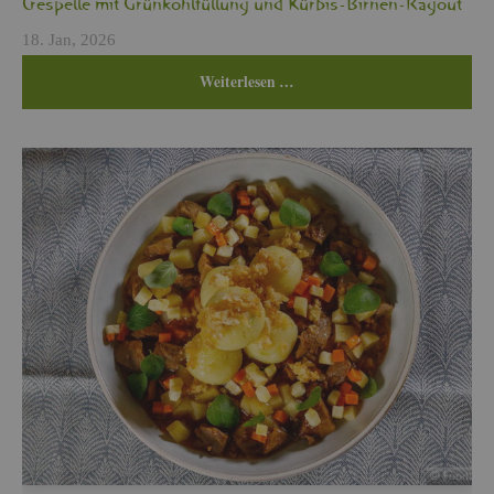
Cres­pel­le mit Grün­kohl­fül­lung und Kür­bis-Bir­nen-Ra­gout
18. Jan, 2026
Wei­ter­le­sen …