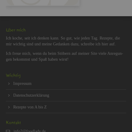
Über mich
Ich koche, seit ich den­ken kann. So gut, wie jeden Tag. Re­zep­te, die
mir wich­tig sind und meine Ge­dan­ken dazu, schrei­be ich hier auf.
Ich freue mich, wenn du beim Stö­bern auf mei­ner Site viele An­re­gun­
gen be­kommst und Spaß haben wirst!
Wich­tig
Im­pres­sum
Da­ten­schut­z­er­klä­rung
Re­zep­te von A bis Z
Kon­takt