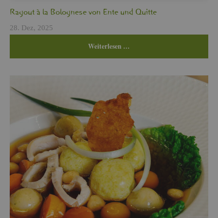
Ra­gout à la Bo­lo­gne­se von Ente und Quit­te
28. Dez, 2025
Wei­ter­le­sen …