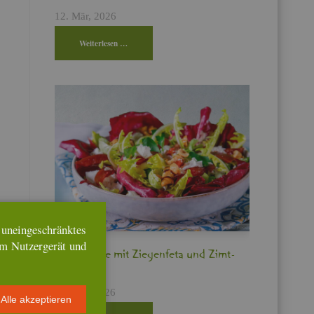
12. Mär, 2026
Wei­ter­le­sen …
n­ein­ge­schränk­tes
em Nut­zer­ge­rät und
Bit­ter­sa­la­te mit Zie­gen­fe­ta und Zimt­
pflau­men
17. Feb, 2026
Alle ak­zep­tie­ren