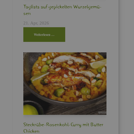
Ta­glia­ta auf ge­pi­ckel­ten Wur­zel­ge­mü­
sen
21. Apr, 2026
Wei­ter­le­sen …
Steck­rü­be-Ro­sen­kohl-Curry mit But­ter
Chi­cken