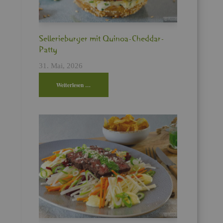
Sel­le­rie­bur­ger mit Qui­noa-Ched­dar-
Patty
31. Mai, 2026
Wei­ter­le­sen …