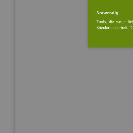
Not­wen­dig
Tools, die we­sent­li­ch
Stand­ort­si­cher­heit. 