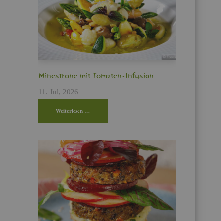
Min­es­tro­ne mit To­ma­ten-In­fu­si­on
11. Jul, 2026
Wei­ter­le­sen …