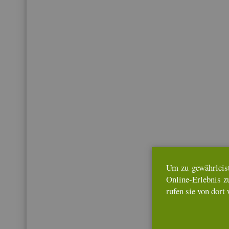
Um zu ge­währ­leis­
On­line-Er­leb­nis z
rufen sie von dort 