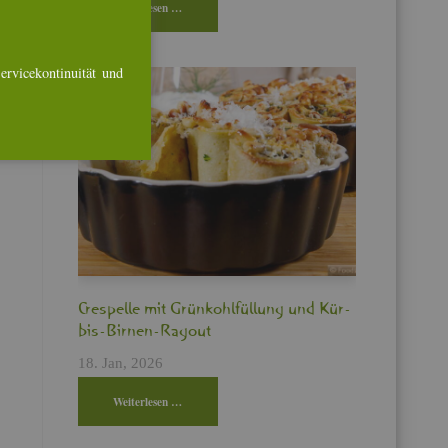
Wei­ter­le­sen …
r­vice­kon­ti­nui­tät und
Cres­pel­le mit Grün­kohl­fül­lung und Kür­
bis-Bir­nen-Ra­gout
18. Jan, 2026
Wei­ter­le­sen …