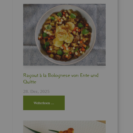
Ra­gout à la Bo­lo­gne­se von Ente und
Quit­te
28. Dez, 2025
Wei­ter­le­sen …