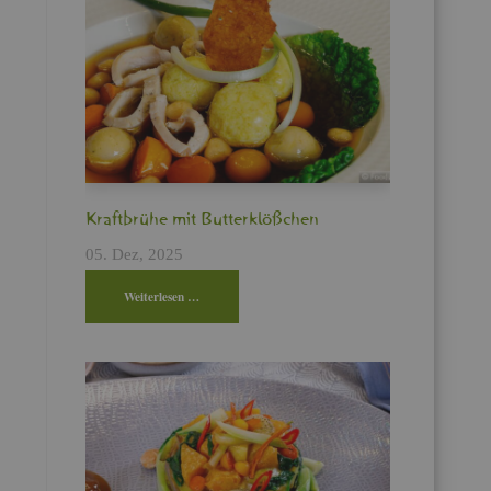
Kraft­brü­he mit But­ter­klö­ßchen
05. Dez, 2025
Wei­ter­le­sen …