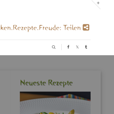
­ken.Re­zep­te.Freu­de: Tei­len
Neu­es­te Re­zep­te