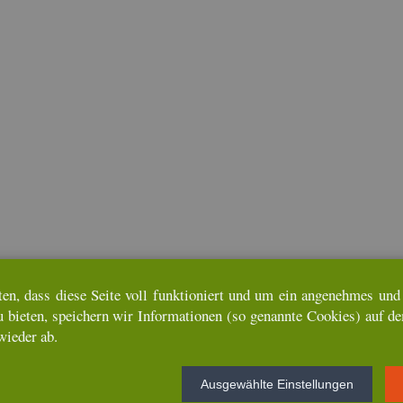
ten, dass diese Seite voll funk­tio­niert und um ein an­ge­neh­mes und u
u bie­ten, spei­chern wir In­for­ma­tio­nen (so ge­nann­te Coo­kies) auf d
wie­der ab.
Aus­ge­wähl­te Ein­stel­lun­gen