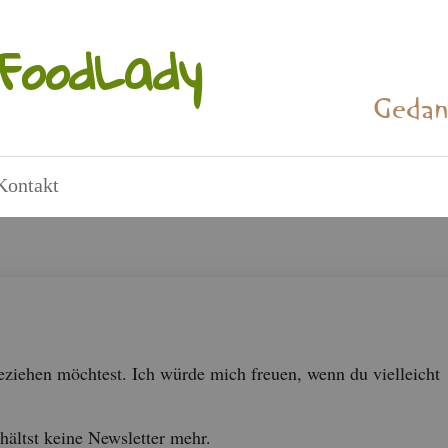
Food­La­dy
Ge­dan
Kon­takt
e­zie­hen möch­test. Ich würde mich freu­en, wenn du viel­leicht
ältst keine News­let­ter mehr.