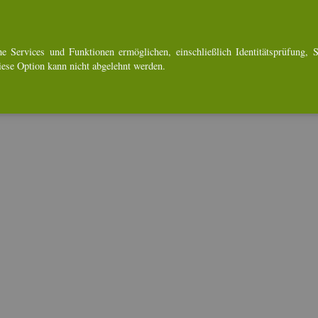
e Ser­vices und Funk­tio­nen er­mög­li­chen, ein­schlie­ß­lich Iden­ti­täts­prü­fung, Se
Diese Op­ti­on kann nicht ab­ge­lehnt wer­den.