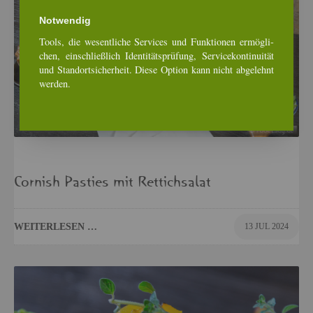
Not­wen­dig
Tools, die we­sent­li­che Ser­vices und Funk­tio­nen er­mög­li­
chen, ein­schlie­ß­lich Iden­ti­täts­prü­fung, Ser­vice­kon­ti­nui­tät
und Stand­ort­si­cher­heit. Diese Op­ti­on kann nicht ab­ge­lehnt
wer­den.
Cor­nish Pa­s­ties mit Ret­tich­sa­lat
WEI­TER­LE­SEN …
13 JUL 2024