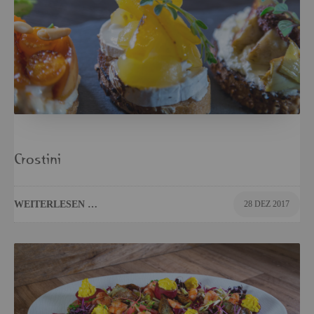
Crosti­ni
WEI­TER­LE­SEN …
28 DEZ 2017