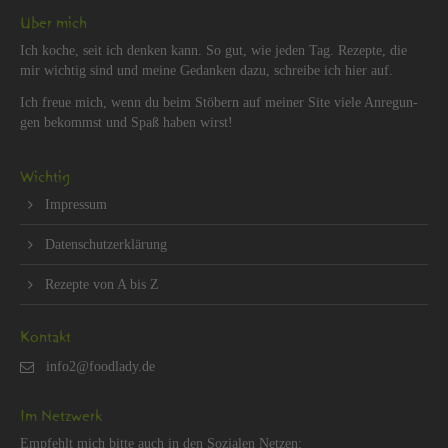
Über mich
Ich koche, seit ich den­ken kann. So gut, wie jeden Tag. Re­zep­te, die
mir wich­tig sind und meine Ge­dan­ken dazu, schrei­be ich hier auf.
Ich freue mich, wenn du beim Stö­bern auf mei­ner Site viele An­re­gun­
gen be­kommst und Spaß haben wirst!
Wich­tig
Im­pres­sum
Da­ten­schut­z­er­klä­rung
Re­zep­te von A bis Z
Kon­takt
Im Netz­werk
Emp­fehlt mich bitte auch in den So­zia­len Net­zen: