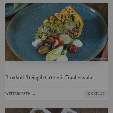
Brok­ko­li-Stein­pilz­tar­te mit Trau­ben­sa­lat
WEI­TER­LE­SEN …
25 OKT 2025