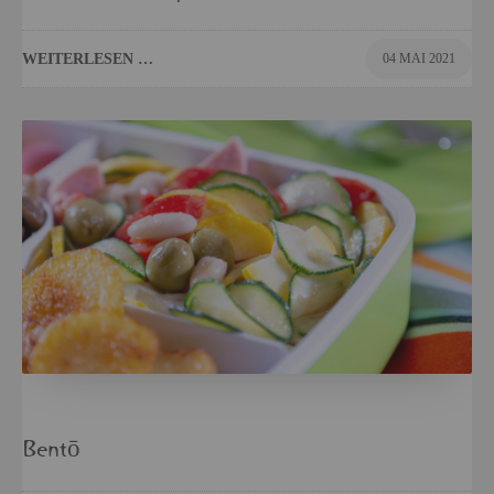
WEI­TER­LE­SEN …
04 MAI 2021
Bentō