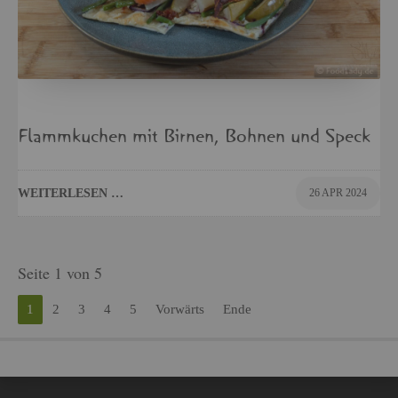
Flamm­ku­chen mit Bir­nen, Boh­nen und Speck
WEI­TER­LE­SEN …
26 APR 2024
Seite 1 von 5
1
2
3
4
5
Vor­wärts
Ende