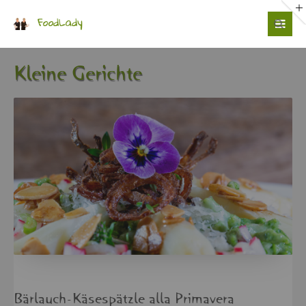
Login
Benutzername
Klei­ne Ge­rich­te
Passwort
Anmelden
Bär­lauch-Kä­se­spätz­le alla Pri­ma­ve­ra