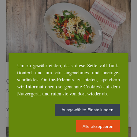
Um zu ge­währ­leis­ten, dass diese Seite voll funk­
tio­niert und um ein an­ge­neh­mes und un­ein­ge­
schränk­tes On­line-Er­leb­nis zu bie­ten, spei­chern
Ca­po­na­ta mit Erb­sen und Erb­sen-Bär­lauch­
wir In­for­ma­tio­nen (so ge­nann­te Coo­kies) auf dem
pes­to
Nut­zer­ge­rät und rufen sie von dort wie­der ab.
WEI­TER­LE­SEN …
08 MAI 2022
Aus­ge­wähl­te Ein­stel­lun­gen
Alle ak­zep­tie­ren