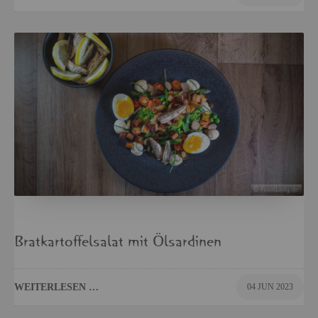
Brat­kar­tof­fel­sa­lat mit Öl­sar­di­nen
WEI­TER­LE­SEN …
04 JUN 2023