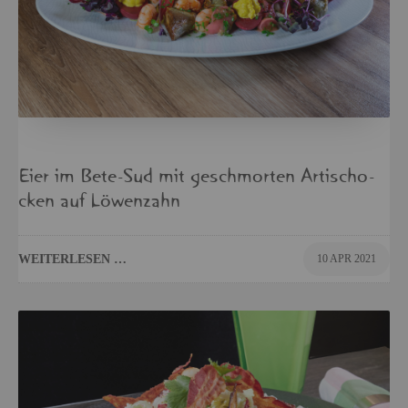
Eier im Bete-Sud mit ge­schmor­ten Ar­ti­scho­
cken auf Lö­wen­zahn
WEI­TER­LE­SEN …
10 APR 2021