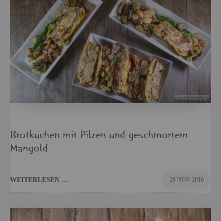
Brot­ku­chen mit Pil­zen und ge­schmor­tem
Man­gold
WEI­TER­LE­SEN …
26 NOV 2016