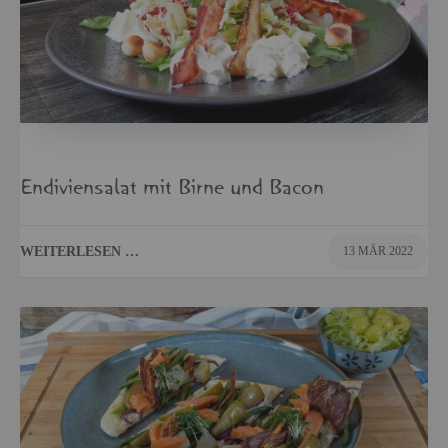
En­di­vi­en­sa­lat mit Birne und Bacon
WEI­TER­LE­SEN …
13 MÄR 2022