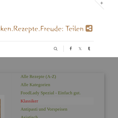
­ken.Re­zep­te.Freu­de: Tei­len
Alle Re­zep­te (A-Z)
Alle Ka­te­go­ri­en
Food­La­dy Spe­zi­al - Ein­fach gut.
Klas­si­ker
An­ti­pas­ti und Vor­spei­sen
Asia­tisch