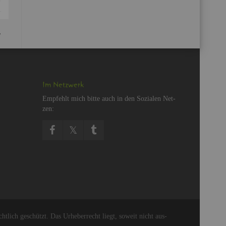
7
Im Netz­werk
Emp­fehlt mich bitte auch in den So­zia­len Net­
zen:
cht­lich ge­schützt. Das Ur­he­ber­recht liegt, so­weit nicht aus­