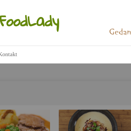
Food­La­dy
Ge­dan
Kon­takt