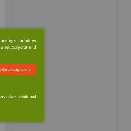
­
n­ein­ge­schränk­tes
em Nut­zer­ge­rät und
Alle ak­zep­tie­ren
r­vice­kon­ti­nui­tät und