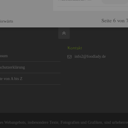
feins­ter Spar­gel, sanft ge­gart,
wür­zi­ge ge­fä­cher­te Kar­tof­feln
und ein Rin­der­fi­let um­schmei­
Seite 6 von 
or­wärts
chelt von einer schau­mi­gen Sauce
Hol­lan­dai­se.
Kon­takt
s­sum
schut­z­er­klä­rung
­te von A bis Z
Web­an­ge­bots, ins­be­son­de­re Texte, Fo­to­gra­fi­en und Gra­fi­ken, sind ur­he­ber­re