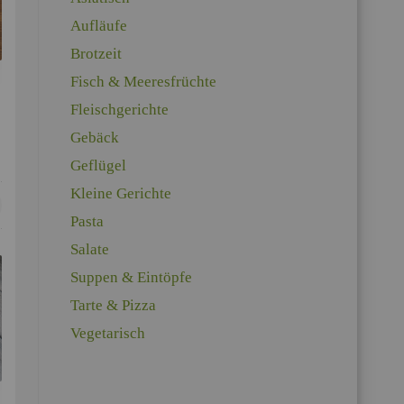
Auf­läu­fe
Brot­zeit
Fisch & Mee­res­früch­te
Fleisch­ge­rich­te
Ge­bäck
Ge­flü­gel
Klei­ne Ge­rich­te
Pasta
t
Sa­la­te
Sup­pen & Ein­töp­fe
Tarte & Pizza
Ve­ge­ta­risch