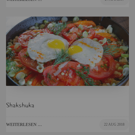
Shaks­hu­ka
WEI­TER­LE­SEN …
22 AUG 2018