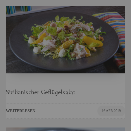
Si­zi­lia­ni­scher Ge­flü­gel­sa­lat
WEI­TER­LE­SEN …
16 APR 2019