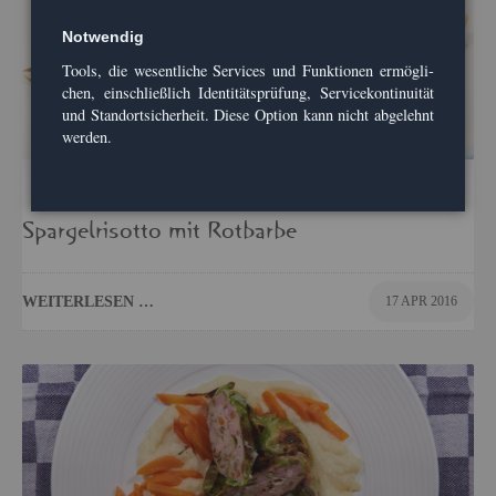
Not­wen­dig
Tools, die we­sent­li­che Ser­vices und Funk­tio­nen er­mög­li­
chen, ein­schlie­ß­lich Iden­ti­täts­prü­fung, Ser­vice­kon­ti­nui­tät
und Stand­ort­si­cher­heit. Diese Op­ti­on kann nicht ab­ge­lehnt
wer­den.
Spar­gel­ri­sot­to mit Rot­bar­be
WEI­TER­LE­SEN …
17 APR 2016