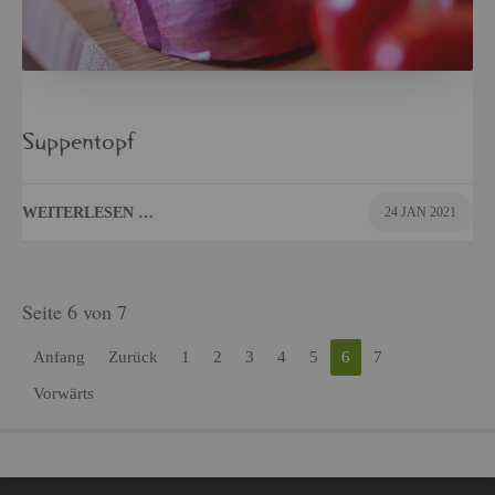
Sup­pen­topf
WEI­TER­LE­SEN …
24 JAN 2021
Seite 6 von 7
An­fang
Zu­rück
1
2
3
4
5
6
7
Vor­wärts