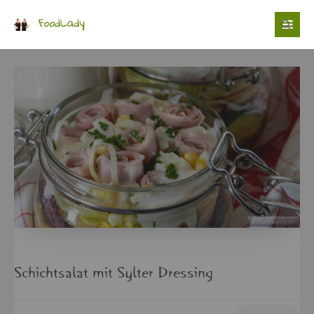
Login
Benutzername
Passwort
Anmelden
Schicht­sa­lat mit Syl­ter Dres­sing