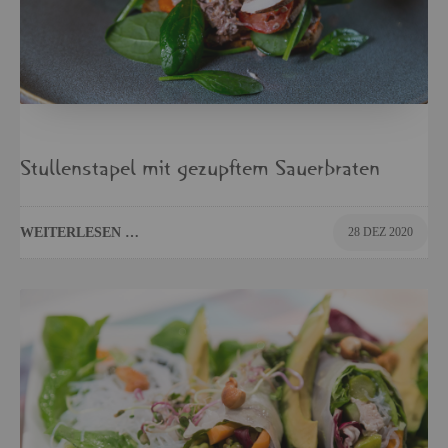
Stul­len­sta­pel mit ge­zupf­tem Sauer­bra­ten
WEI­TER­LE­SEN …
28 DEZ 2020