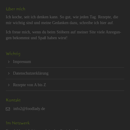
Über mich
Ich koche, seit ich den­ken kann. So gut, wie jeden Tag. Re­zep­te, die
mir wich­tig sind und meine Ge­dan­ken dazu, schrei­be ich hier auf.
Ich freue mich, wenn du beim Stö­bern auf mei­ner Site viele An­re­gun­
gen be­kommst und Spaß haben wirst!
Wich­tig
Im­pres­sum
Da­ten­schut­z­er­klä­rung
Re­zep­te von A bis Z
Kon­takt
Im Netz­werk