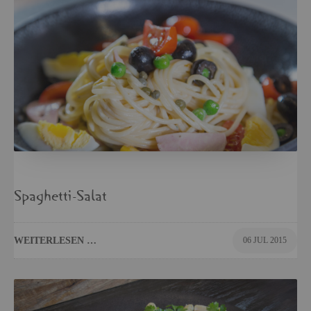
Spa­ghet­ti-Salat
WEI­TER­LE­SEN …
06 JUL 2015