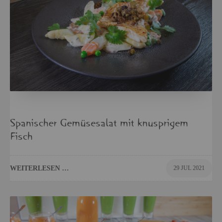
Spa­ni­scher Ge­mü­se­sa­lat mit knusp­ri­gem
Fisch
WEI­TER­LE­SEN …
29 JUL 2021