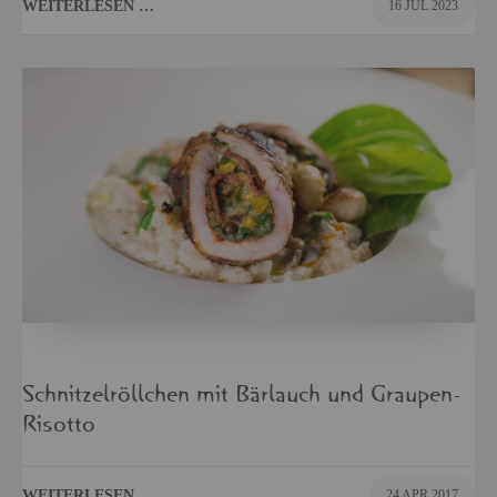
WEI­TER­LE­SEN …
16 JUL 2023
Schnit­zel­röll­chen mit Bär­lauch und Grau­pen-
Ri­sot­to
WEI­TER­LE­SEN …
24 APR 2017