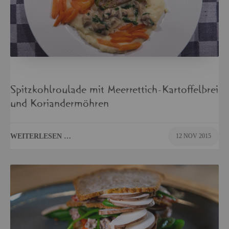
Spitz­kohl­rou­la­de mit Meer­ret­tich-Kar­tof­fel­brei
und Ko­ri­an­der­möh­ren
WEI­TER­LE­SEN …
12 NOV 2015