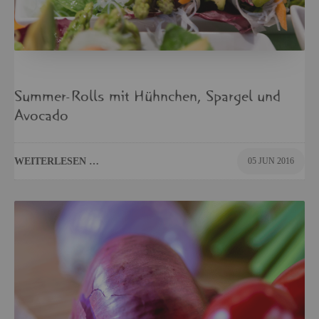
Sum­mer-Rolls mit Hühn­chen, Spar­gel und
Avo­ca­do
WEI­TER­LE­SEN …
05 JUN 2016